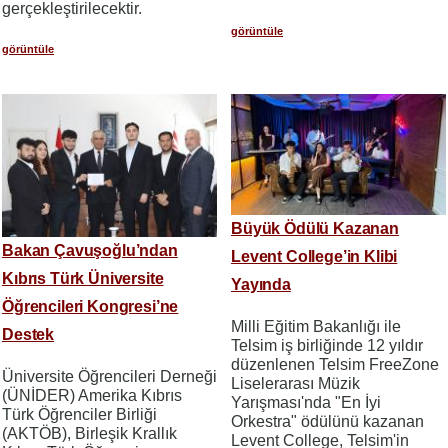
gerçekleştirilecektir.
görüntüle
görüntüle
Büyük Ödülü Kazanan
Bakan Çavuşoğlu’ndan
Levent College’in Klibi
Kıbrıs Türk Üniversite
Yayında
Öğrencileri Kongresi’ne
Milli Eğitim Bakanlığı ile
Destek
Telsim iş birliğinde 12 yıldır
düzenlenen Telsim FreeZone
Üniversite Öğrencileri Derneği
Liselerarası Müzik
(ÜNİDER) Amerika Kıbrıs
Yarışması'nda "En İyi
Türk Öğrenciler Birliği
Orkestra" ödülünü kazanan
(AKTÖB), Birleşik Krallık
Levent College, Telsim'in