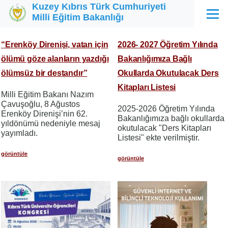
Kuzey Kıbrıs Türk Cumhuriyeti
Ana içeriğe atla
Milli Eğitim Bakanlığı
Menü
“Erenköy Direnişi, vatan için
2026- 2027 Öğretim Yılında
ölümü göze alanların yazdığı
Bakanlığımıza Bağlı
ölümsüz bir destandır”
Okullarda Okutulacak Ders
Kitapları Listesi
Milli Eğitim Bakanı Nazım
Çavuşoğlu, 8 Ağustos
2025-2026 Öğretim Yılında
Erenköy Direnişi’nin 62.
Bakanlığımıza bağlı okullarda
yıldönümü nedeniyle mesaj
okutulacak "Ders Kitapları
yayımladı.
Listesi" ekte verilmiştir.
görüntüle
görüntüle