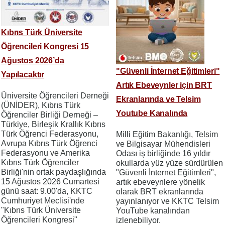
Kıbrıs Türk Üniversite
Öğrencileri Kongresi 15
Ağustos 2026’da
"Güvenli İnternet Eğitimleri"
Yapılacaktır
Artık Ebeveynler için BRT
Üniversite Öğrencileri Derneği
Ekranlarında ve Telsim
(ÜNİDER), Kıbrıs Türk
Youtube Kanalında
Öğrenciler Birliği Derneği –
Türkiye, Birleşik Krallık Kıbrıs
Türk Öğrenci Federasyonu,
Milli Eğitim Bakanlığı, Telsim
Avrupa Kıbrıs Türk Öğrenci
ve Bilgisayar Mühendisleri
Federasyonu ve Amerika
Odası iş birliğinde 16 yıldır
Kıbrıs Türk Öğrenciler
okullarda yüz yüze sürdürülen
Birliği'nin ortak paydaşlığında
"Güvenli İnternet Eğitimleri",
15 Ağustos 2026 Cumartesi
artık ebeveynlere yönelik
günü saat: 9.00'da, KKTC
olarak BRT ekranlarında
Cumhuriyet Meclisi'nde
yayınlanıyor ve KKTC Telsim
"Kıbrıs Türk Üniversite
YouTube kanalından
Öğrencileri Kongresi"
izlenebiliyor.