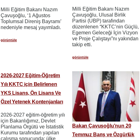
Milli Eğitim Bakanı Nazım
Milli Eğitim Bakanı Nazım
Çavuşoğlu, Ulusal Birlik
Çavuşoğlu, ‘1 Ağustos
Partisi (UBP) tarafından
Toplumsal Direniş Bayramı’
düzenlenen “KKTC’nin Güçlü,
nedeniyle mesaj yayımladı.
Egemen Geleceği İçin Vizyon
ve Proje Çalıştayı”nı yakından
görüntüle
takip etti.
görüntüle
2026-2027 Eğitim-Öğretim
Yılı KKTC için Belirlenen
YKS Lisans, Ön Lisans Ve
Özel Yetenek Kontenjanları
2026-2027 eğitim-öğretim yılı
için Bakanlığımız, Devlet
Bakan Çavuşoğlu'nun 20
Planlama Örgütü ve İstatistik
Kurumu tarafından yapılan
Temmuz Barış ve Özgürlük
çalışma sonucunda; ülke