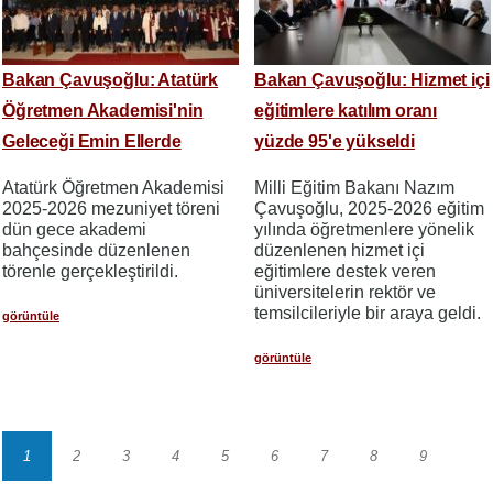
Bakan Çavuşoğlu: Atatürk
Bakan Çavuşoğlu: Hizmet içi
Öğretmen Akademisi'nin
eğitimlere katılım oranı
Geleceği Emin Ellerde
yüzde 95'e yükseldi
Atatürk Öğretmen Akademisi
Milli Eğitim Bakanı Nazım
2025-2026 mezuniyet töreni
Çavuşoğlu, 2025-2026 eğitim
dün gece akademi
yılında öğretmenlere yönelik
bahçesinde düzenlenen
düzenlenen hizmet içi
törenle gerçekleştirildi.
eğitimlere destek veren
üniversitelerin rektör ve
temsilcileriyle bir araya geldi.
görüntüle
görüntüle
1
2
3
4
5
6
7
8
9
Sayfalama
Sayfa
Sayfa
Sayfa
Sayfa
Sayfa
Sayfa
Sayfa
Sayfa
Sayfa