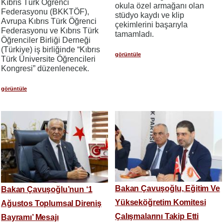
Kıbrıs Türk Öğrenci
okula özel armağanı olan
Federasyonu (BKKTÖF),
stüdyo kaydı ve klip
Avrupa Kıbrıs Türk Öğrenci
çekimlerini başarıyla
Federasyonu ve Kıbrıs Türk
tamamladı.
Öğrenciler Birliği Derneği
(Türkiye) iş birliğinde “Kıbrıs
görüntüle
Türk Üniversite Öğrencileri
Kongresi” düzenlenecek.
görüntüle
Bakan Çavuşoğlu, Eğitim Ve
Bakan Çavuşoğlu’nun ‘1
Yükseköğretim Komitesi
Ağustos Toplumsal Direniş
Çalışmalarını Takip Etti
Bayramı’ Mesajı