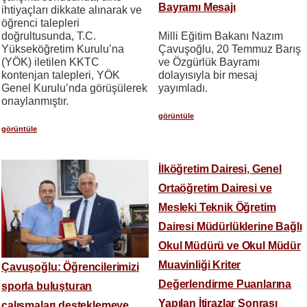
Bayramı Mesajı
ihtiyaçları dikkate alınarak ve
öğrenci talepleri
doğrultusunda, T.C.
Milli Eğitim Bakanı Nazım
Yükseköğretim Kurulu’na
Çavuşoğlu, 20 Temmuz Barış
(YÖK) iletilen KKTC
ve Özgürlük Bayramı
kontenjan talepleri, YÖK
dolayısıyla bir mesaj
Genel Kurulu’nda görüşülerek
yayımladı.
onaylanmıştır.
görüntüle
görüntüle
İlköğretim Dairesi, Genel
Ortaöğretim Dairesi ve
Mesleki Teknik Öğretim
Dairesi Müdürlüklerine Bağlı
Okul Müdürü ve Okul Müdür
Muavinliği Kriter
Çavuşoğlu: Öğrencilerimizi
Değerlendirme Puanlarına
sporla buluşturan
Yapılan İtirazlar Sonrası
çalışmaları desteklemeye