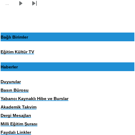
…
Sonraki
Son
sayfa
sayfa
Bağlı Birimler
Eğitim Kültür TV
Haberler
Duyurular
Basın Bürosu
Yabancı Kaynaklı Hibe ve Burslar
Akademik Takvim
Dergi Mesajları
Milli Eğitim Şurası
Faydalı Linkler