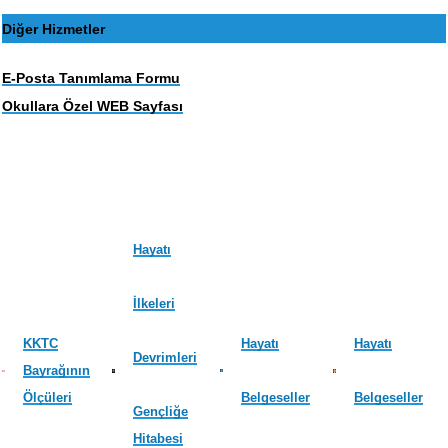
Diğer Hizmetler
E-Posta Tanımlama Formu
Okullara Özel WEB Sayfası
Hayatı
İlkeleri
KKTC
Hayatı
Hayatı
Devrimleri
Bayrağının
Ölçüleri
Belgeseller
Belgeseller
Gençliğe
Hitabesi