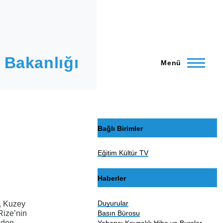
 Bakanlığı
Menü
Bağlı Birimler
Eğitim Kültür TV
Haberler
Duyurular
n, Kuzey
Basın Bürosu
Rize’nin
iden
Yabancı Kaynaklı Hibe ve Burslar