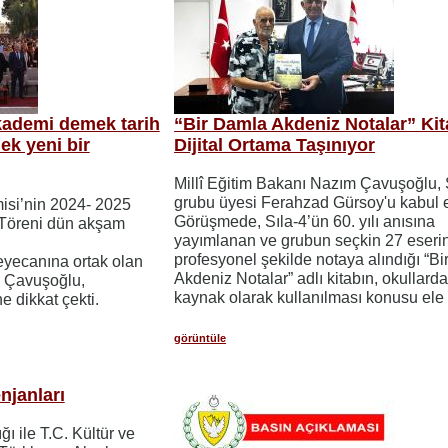
ademi demek tarih
“Bir Damla Akdeniz Notalar” Kit
k yeni bir
Dijital Ortama Taşınıyor
Millî Eğitim Bakanı Nazım Çavuşoğlu, 
grubu üyesi Ferahzad Gürsoy'u kabul et
isi’nin 2024- 2025
Görüşmede, Sıla-4’ün 60. yılı anısına
 Töreni dün akşam
yayımlanan ve grubun seçkin 27 eseri
profesyonel şekilde notaya alındığı “B
eyecanına ortak olan
Akdeniz Notalar” adlı kitabın, okullard
m Çavuşoğlu,
kaynak olarak kullanılması konusu ele 
e dikkat çekti.
görüntüle
njanları
ı ile T.C. Kültür ve