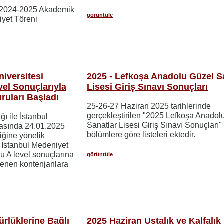
i 2024-2025 Akademik
görüntüle
yet Töreni
iversitesi
2025 - Lefkoşa Anadolu Güzel S
vel Sonuçlarıyla
Lisesi Giriş Sınavı Sonuçları
ruları Başladı
25-26-27 Haziran 2025 tarihlerinde
gerçekleştirilen "2025 Lefkoşa Anadol
ı ile İstanbul
Sanatlar Lisesi Giriş Sınavı Sonuçları"
rasında 24.01.2025
bölümlere göre listeleri ektedir.
liğine yönelik
 İstanbul Medeniyet
u A level sonuçlarına
görüntüle
rlenen kontenjanlara
lüklerine Bağlı
2025 Haziran Ustalık ve Kalfalık