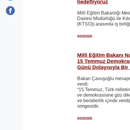
hedefliyoruz
Milli Eğitim Bakanlığı Me
Dairesi Müdürlüğü ile Kıb
(KTSO)) arasında iş birliğ
görüntüle
Milli Eğitim Bakanı 
15 Temmuz Demokrasi 
Günü Dolayısıyla Bir
Bakan Çavuşoğlu mesajınd
verdi:
“15 Temmuz, Türk milletin
ve demokrasisine göz diken
ve beraberlik içinde verdi
simgesidir.
görüntüle