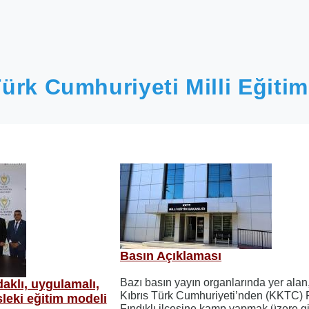
ürk Cumhuriyeti Milli Eğitim
Basın Açıklaması
Bazı basın yayın organlarında yer ala
aklı, uygulamalı,
Kıbrıs Türk Cumhuriyeti’nden (KKTC) 
leki eğitim modeli
Fındıklı ilçesine kamp yapmak üzere g