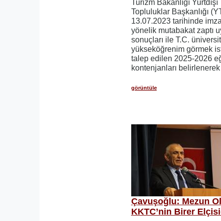
Turizm Bakanlığı Yurtdışı
Topluluklar Başkanlığı (Y
13.07.2023 tarihinde imzal
yönelik mutabakat zaptı u
sonuçları ile T.C. üniversi
yükseköğrenim görmek ist
talep edilen 2025-2026 eğ
kontenjanları belirlenerek t
görüntüle
Çavuşoğlu: Mezun Ol
KKTC’nin Birer Elçisi