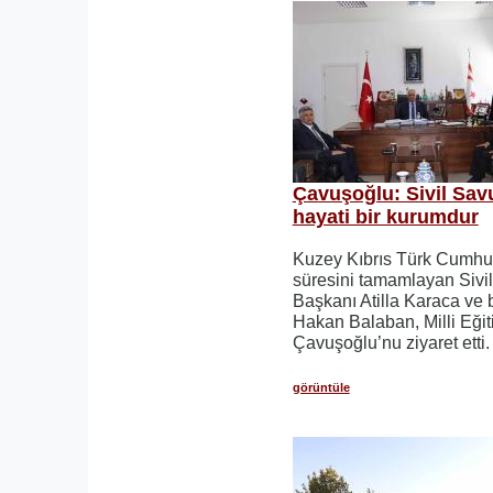
Çavuşoğlu: Sivil Sav
hayati bir kurumdur
Kuzey Kıbrıs Türk Cumhur
süresini tamamlayan Sivi
Başkanı Atilla Karaca ve 
Hakan Balaban, Milli Eği
Çavuşoğlu’nu ziyaret etti.
görüntüle