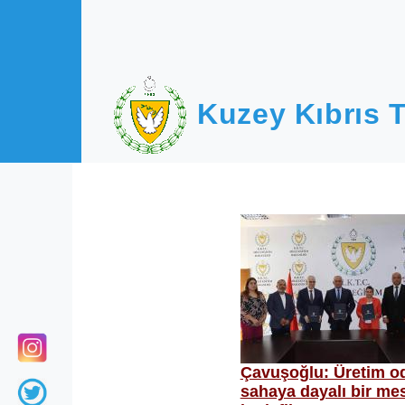
Ana içeriğe atla
Kuzey Kıbrıs T
Çavuşoğlu: Üretim od
sahaya dayalı bir mes