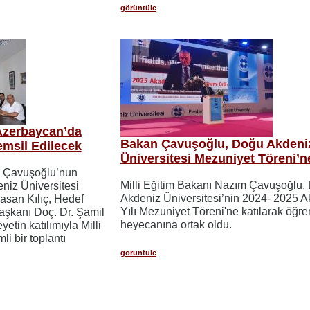
görüntüle
Azerbaycan’da
Bakan Çavuşoğlu, Doğu Akdeni
emsil Edilecek
Üniversitesi Mezuniyet Töreni’ne
m Çavuşoğlu’nun
Milli Eğitim Bakanı Nazım Çavuşoğlu,
niz Üniversitesi
Akdeniz Üniversitesi’nin 2024- 2025 
asan Kılıç, Hedef
Yılı Mezuniyet Töreni'ne katılarak öğre
aşkanı Doç. Dr. Şamil
heyecanına ortak oldu.
etin katılımıyla Milli
i bir toplantı
görüntüle