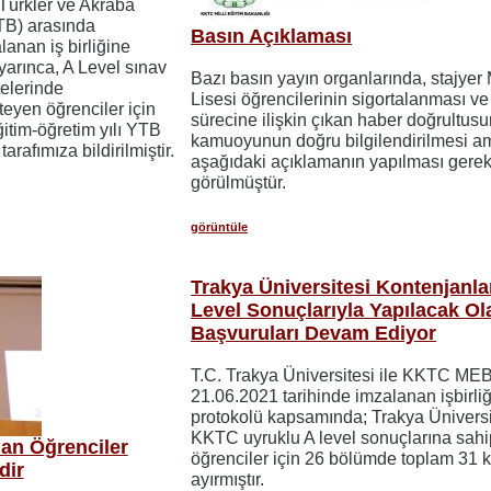
 Türkler ve Akraba
TB) arasında
Basın Açıklaması
anan iş birliğine
yarınca, A Level sınav
Bazı basın yayın organlarında, stajyer
telerinde
Lisesi öğrencilerinin sigortalanması ve
eyen öğrenciler için
sürecine ilişkin çıkan haber doğrultus
itim-öğretim yılı YTB
kamuoyunun doğru bilgilendirilmesi a
arafımıza bildirilmiştir.
aşağıdaki açıklamanın yapılması gerek
görülmüştür.
görüntüle
Trakya Üniversitesi Kontenjanla
Level Sonuçlarıyla Yapılacak Ol
Başvuruları Devam Ediyor
T.C. Trakya Üniversitesi ile KKTC ME
21.06.2021 tarihinde imzalanan işbirliğ
protokolü kapsamında; Trakya Üniversi
KKTC uyruklu A level sonuçlarına sahi
an Öğrenciler
öğrenciler için 26 bölümde toplam 31 
dir
ayırmıştır.