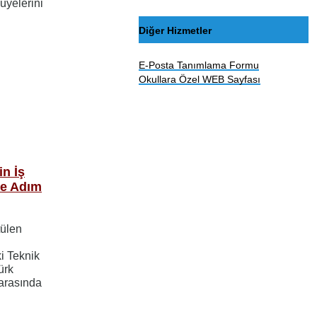
üyelerini
Diğer Hizmetler
E-Posta Tanımlama Formu
Okullara Özel WEB Sayfası
n İş
de Adım
tülen
i Teknik
ürk
arasında