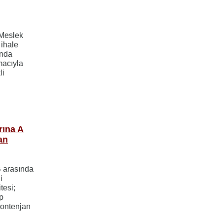
 Meslek
 ihale
unda
macıyla
li
rına A
an
B arasında
i
tesi;
p
kontenjan