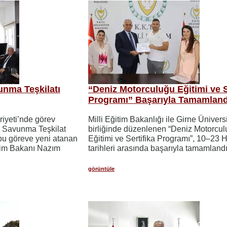
unma Teşkilatı
“Deniz Motorculuğu Eğitimi ve S
Programı” Başarıyla Tamamland
iyeti’nde görev
Milli Eğitim Bakanlığı ile Girne Üniversi
l Savunma Teşkilat
birliğinde düzenlenen “Deniz Motorcu
bu göreve yeni atanan
Eğitimi ve Sertifika Programı”, 10–23 
tim Bakanı Nazım
tarihleri arasında başarıyla tamamlandı
görüntüle