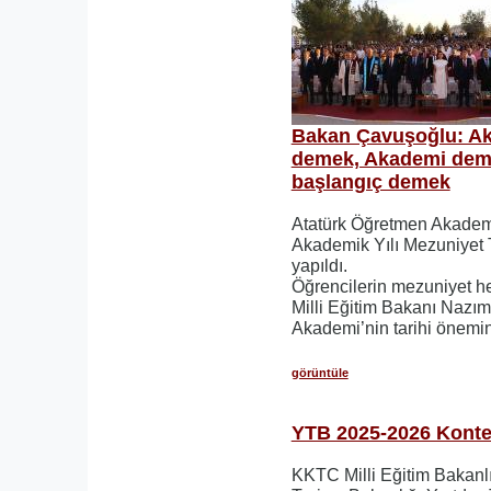
Bakan Çavuşoğlu: Ak
demek, Akademi deme
başlangıç demek
Atatürk Öğretmen Akadem
Akademik Yılı Mezuniyet
yapıldı.
Öğrencilerin mezuniyet h
Milli Eğitim Bakanı Nazı
Akademi’nin tarihi önemin
görüntüle
YTB 2025-2026 Konte
KKTC Milli Eğitim Bakanlığ