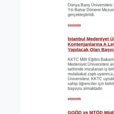
Dünya Barış Üniversites
Yılı Bahar Dönemi Mezuni
gerçekleştirildi.
görüntüle
İstanbul Medeniyet Ün
Kontenjanlarına A Le
Yapılacak Olan Başvu
KKTC Milli Eğitim Bakanlığ
Medeniyet Üniversitesi a
tarihinde imzalanan iş bir
mutabakat zaptı uyarınca,
Üniversitesi; KKTC uyrukl
sahip öğrenciler için beli
başvuru almaktadır.
görüntüle
GOÖD ve MTÖD Müdür