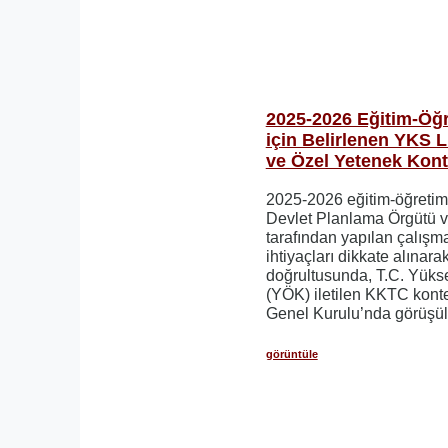
2025-2026 Eğitim-Öğr
için Belirlenen YKS 
ve Özel Yetenek Kont
2025-2026 eğitim-öğretim y
Devlet Planlama Örgütü ve
tarafından yapılan çalış
ihtiyaçları dikkate alınara
doğrultusunda, T.C. Yüks
(YÖK) iletilen KKTC konte
Genel Kurulu’nda görüşül
görüntüle