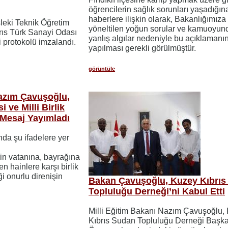
öğrencilerin sağlık sorunları yaşadığın
haberlere ilişkin olarak, Bakanlığımıza
sleki Teknik Öğretim
yöneltilen yoğun sorular ve kamuoyun
rıs Türk Sanayi Odası
yanlış algılar nedeniyle bu açıklamanı
i protokolü imzalandı.
yapılması gerekli görülmüştür.
görüntüle
Nazım Çavuşoğlu,
ve Milli Birlik
 Mesaj Yayımladı
a şu ifadelere yer
in vatanına, bayrağına
 hainlere karşı birlik
ği onurlu direnişin
Bakan Çavuşoğlu, Kuzey Kıbrıs
Topluluğu Derneği’ni Kabul Etti
Milli Eğitim Bakanı Nazım Çavuşoğlu,
Kıbrıs Sudan Topluluğu Derneği Başk