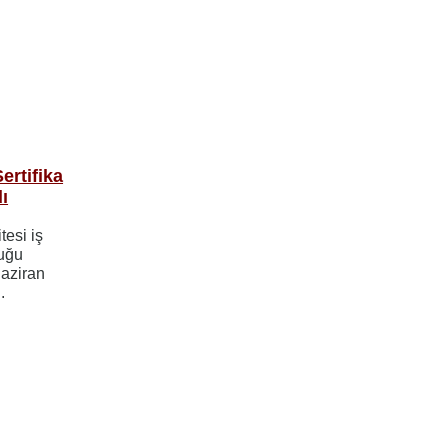
ertifika
ı
tesi iş
luğu
Haziran
.