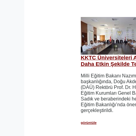
KKTC Üniversiteleri 
Daha Etkin Şekilde T
Milli Eğitim Bakanı Nazı
başkanlığında, Doğu Akde
(DAÜ) Rektörü Prof. Dr. H
Eğitim Kurumları Genel B
Sadık ve beraberindeki hey
Eğitim Bakanlığı’nda öneml
gerçekleştirildi.
görüntüle