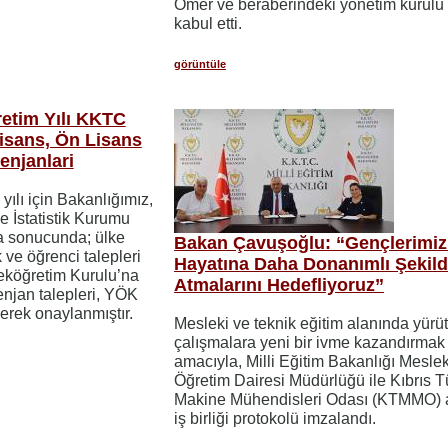
Ömer ve beraberindeki yönetim kurulu 
kabul etti.
görüntüle
etim Yılı KKTC
Lisans, Ön Lisans
enjanlari
ılı için Bakanlığımız,
 İstatistik Kurumu
ma sonucunda; ülke
Bakan Çavuşoğlu: “Gençlerimizi
k ve öğrenci talepleri
Hayatına Daha Donanımlı Şekil
eköğretim Kurulu’na
Atmalarını Hedefliyoruz”
njan talepleri, YÖK
erek onaylanmıştır.
Mesleki ve teknik eğitim alanında yürü
çalışmalara yeni bir ivme kazandırmak
amacıyla, Milli Eğitim Bakanlığı Meslek
Öğretim Dairesi Müdürlüğü ile Kıbrıs T
Makine Mühendisleri Odası (KTMMO) 
iş birliği protokolü imzalandı.