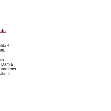
abı
Sıla 4
ti.
nin
ir Damla
a yardımcı
alındı.