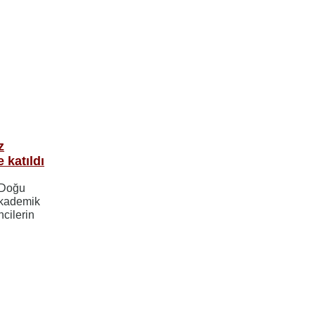
z
 katıldı
 Doğu
Akademik
ncilerin