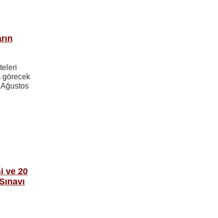
rın
eleri
 görecek
7 Ağustos
i ve 20
Sınavı