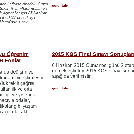
ında Lefkoşa Anadolu Güzel
görüntüle
Müzik, 9. sınıflara Resim ve
k öğrenciler için
25 Haziran
t 09.00’da Lefkoşa
Lisesi’nde sınav
yu Öğrenim
2015 KGS Final Sınavı Sonuçlar
B Fonları
6 Haziran 2015 Cumartesi günü 2 otu
gerçekleştirilen 2015 KGS sınavı sonuç
arda değişim ve
aşağıda verilmiştir.
tihdam iyileştirmesini
luk teklif çağrısı
görüntüle
llar, ilk ve orta
mciliği ve yetenek
acıyla odalar,
dikalar gibi yaşam
açık olacaktır.