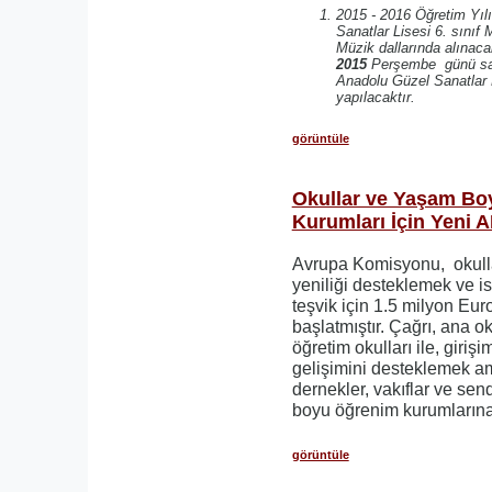
2015 - 2016 Öğretim Yıl
Sanatlar Lisesi 6. sınıf 
Müzik dallarında alınaca
2015
Perşembe günü saa
Anadolu Güzel Sanatlar 
yapılacaktır.
görüntüle
Okullar ve Yaşam Bo
Kurumları İçin Yeni A
Avrupa Komisyonu, okull
yeniliği desteklemek ve is
teşvik için 1.5 milyon Euro'
başlatmıştır. Çağrı, ana oku
öğretim okulları ile, girişi
gelişimini desteklemek am
dernekler, vakıflar ve sen
boyu öğrenim kurumlarına 
görüntüle