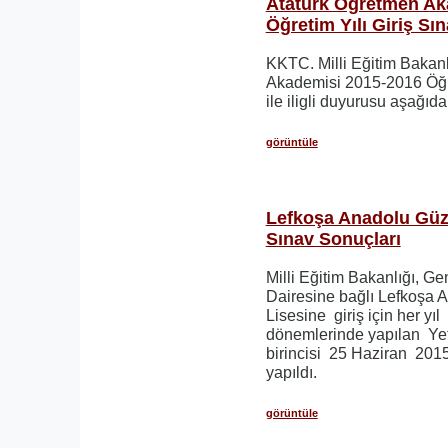
Atatürk Öğretmen Ak
Öğretim Yılı Giriş Sı
KKTC. Milli Eğitim Bakanl
Akademisi 2015-2016 Öğre
ile iligli duyurusu aşağıdak
görüntüle
Lefkoşa Anadolu Güze
Sınav Sonuçları
Milli Eğitim Bakanlığı, Ge
Dairesine bağlı Lefkoşa 
Lisesine giriş için her yı
dönemlerinde yapılan Yet
birincisi 25 Haziran 20
yapıldı.
görüntüle