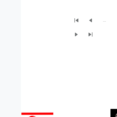
…
Sayfalama
İlk
Önceki
sayfa
sayfa
Sonraki
Son
sayfa
sayfa