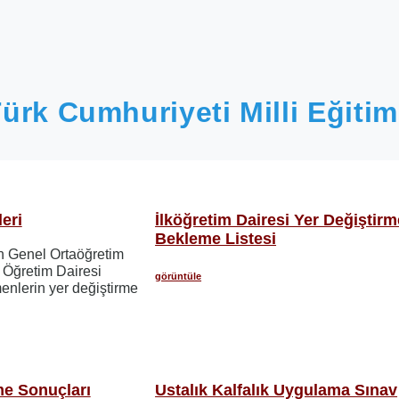
ürk Cumhuriyeti Milli Eğitim
eri
İlköğretim Dairesi Yer Değiştirm
Bekleme Listesi
in Genel Ortaöğretim
 Öğretim Dairesi
görüntüle
menlerin yer değiştirme
me Sonuçları
Ustalık Kalfalık Uygulama Sınav