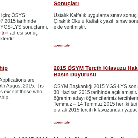
Sonuçları
 için; ÖSYS
Ustalık Kalfalık uygulama sınav sonuçl
07.2015 tarihinde
Çıraklık Okulu Kalfalık yazılı sınav son
z YGS-LYS sonuçlarını,
ekte verilmiştir.
tr
adresi sonuç
lerdir.
görüntüle
hip
2015 ÖSYM Tercih Kılavuzu Hak
Basın Duyurusu
pplications are
h August 2015. It is
ÖSYM Başkanlığı 2015 YGS-LYS sonuç
nts except those who
30 Haziran 2015 tarihinde açıklamıştır
ship
.
öğrenim adayı öğrencilerimiz tercihleri
Temmuz – 14 Temmuz 2015 her iki tari
olarak 2015 tercih kılavuzundan yapaca
görüntüle