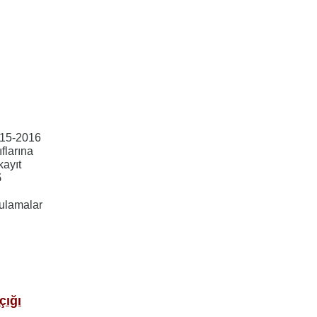
015-2016
ıflarına
kayıt
5
ygulamalar
çığı