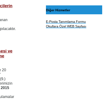
ilerin
Diğer Hizmetler
zanan
E-Posta Tanımlama Formu
Okullara Özel WEB Sayfası
pılacaktır.
sesi ve
me
e 20
”
(9.)
erimizin
 2015
ygulamalar