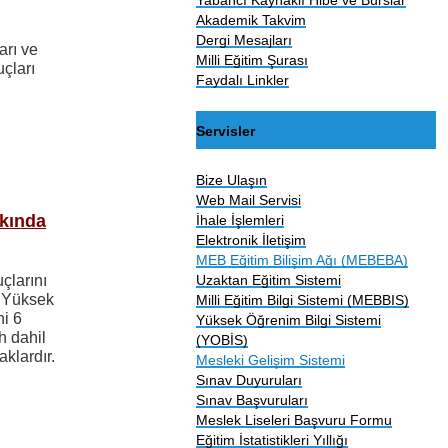
Akademik Takvim
Dergi Mesajları
arı ve
Milli Eğitim Şurası
uçları
Faydalı Linkler
Servisler
Bize Ulaşın
Web Mail Servisi
kında
İhale İşlemleri
Elektronik İletişim
MEB Eğitim Bilişim Ağı (MEBEBA)
larını
Uzaktan Eğitim Sistemi
. Yüksek
Milli Eğitim Bilgi Sistemi (MEBBIS)
ni 6
Yüksek Öğrenim Bilgi Sistemi
h dahil
(YOBİS)
klardır.
Mesleki Gelişim Sistemi
Sınav Duyuruları
Sınav Başvuruları
Meslek Liseleri Başvuru Formu
Eğitim İstatistikleri Yıllığı