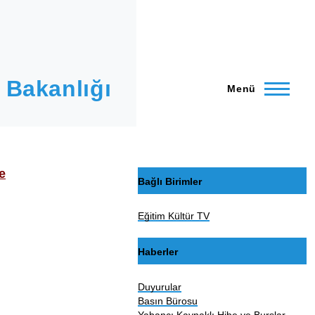
 Bakanlığı
Menü
e
Bağlı Birimler
Eğitim Kültür TV
Haberler
Duyurular
Basın Bürosu
Yabancı Kaynaklı Hibe ve Burslar