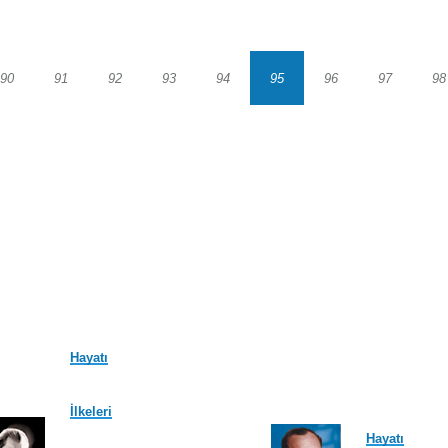
90
91
92
93
94
95
96
97
98
Sayfa
Sayfa
Sayfa
Sayfa
Sayfa
Sayfa
Sayfa
Sayfa
S
Hayatı
İlkeleri
Hayatı