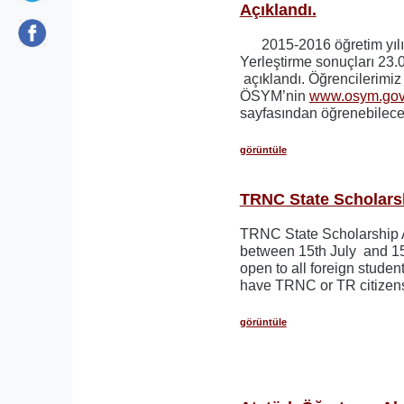
Açıklandı.
2015-2016 öğretim yılı
Yerleştirme sonuçları 23.
açıklandı. Öğrencilerimi
ÖSYM’nin
www.osym.gov.
sayfasından öğrenebilecek
görüntüle
TRNC State Scholars
TRNC State Scholarship A
between 15th July and 15t
open to all foreign stude
have TRNC or TR citizen
görüntüle