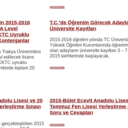
görüntüle
nin 2015-2016
T.C.’de Öğrenim Görecek Adayla
A Level
Üniversite Kayıtları
KTC Uyruklu
2015-2016 öğretim yılında TC Üniversit
Kontenjanlar
Yüksek Öğretim Kurumlarında öğrenim
olan adayların üniversite kayıtları 3 – 
 Trakya Üniversitesi
2015 tarihlerinde başlayacak.
l edilecek lisans
KKTC uyruklu
lümlerde toplam 20
görüntüle
adolu Lisesi ve 20
2015-Bület Ecevit Anadolu Lises
rleştirme Sınavı
Temmuz Fen Lisesi Yerleştirme 
Soru ve Cevapları
 gerçekleştirilen 2015
görüntüle