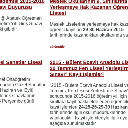
ademisi 2015-2016
Meslek Okullarının 9. Sınıflarına
navı Duyurusu
Yerleşmeye Hak Kazanan Öğrenc
Listesi
ığı Atatürk Öğretmen
tim Yılı Giriş Sınavı
Meslek Liselerine yerleşmeye hak ka
i gibidir.
öğrenci kayıtları
29-30 Haziran
2015
tarihlerinde kazandıkları okullarında ya
görüntüle
l Sanatlar Lisesi
2015 - Bülent Ecevit Anadolu Li
20 Temmuz Fen Lisesi Yerleştir
Sınavı” Kayıt İşlemleri
nel Ortaöğretim
Anadolu Güzel Sanatlar
“2015 - Bülent Ecevit Anadolu Lisesi v
l Haziran ve Eylül
Temmuz Fen Lisesi Yerleştirme Sınavı
enek sınavlarının
sonucunda 2015-2016 öğretim yılı için 
15 Perşembe günü
sınıflara kayıt hakkı elde eden öğrencil
kayıt işlemleri
24-25-26-29-30 Haziran
tarihlerinde ilgili okul müdürlüklerinde
yapılacaktır. Kayıt işlemleriyle ilgili u
aşağıda sunulmaktadır.