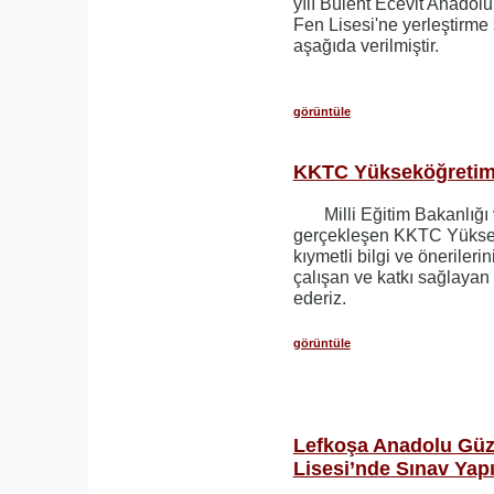
yılı Bülent Ecevit Anadol
Fen Lisesi'ne yerleştirme 
aşağıda verilmiştir.
görüntüle
KKTC Yükseköğretim 
Milli Eğitim Bakanlığı v
gerçekleşen KKTC Yüksek
kıymetli bilgi ve önerileri
çalışan ve katkı sağlayan
ederiz.
görüntüle
Lefkoşa Anadolu Güz
Lisesi’nde Sınav Yapı