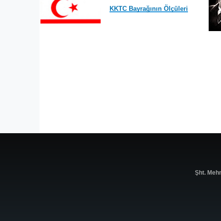
KKTC Bayrağının Ölçüleri
Şht. Meh