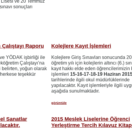
u Lisesi ve 20 Temmuz
sınavı sonuçları
Çalıştayı Raporu
Kolejlere Kayıt İşlemleri
e YÖDAK işbirliği ile
Kolejlere Giriş Sınavları sonucunda 2
öğretim Çalıştayı’na
öğretim yılı için kolejlerin altıncı (6.) sın
ni belirten, yoğun olarak
kayıt hakkı elde eden öğrencilerimizin 
 herkese teşekkür
işlemleri
15-16-17-18-19 Haziran 201
tarihlerinde ilgili okul müdürlüklerinde
yapılacaktır. Kayıt işlemleriyle ilgili u
aşağıda sunulmaktadır.
görüntüle
el Sanatlar
2015 Meslek Liselerine Öğrenci
lacaktır.
Yerleştirme Tercih Kılavuz Kitap