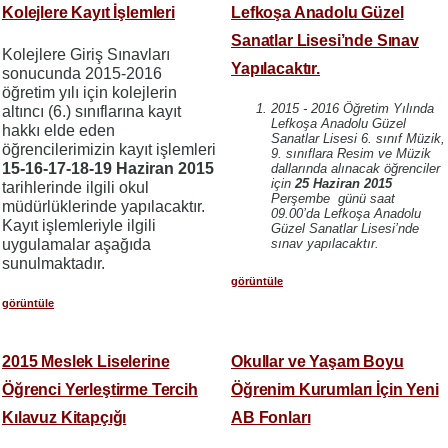
Kolejlere Kayıt İşlemleri
Lefkoşa Anadolu Güzel
Sanatlar Lisesi’nde Sınav
Kolejlere Giriş Sınavları
Yapılacaktır.
sonucunda 2015-2016
öğretim yılı için kolejlerin
2015 - 2016 Öğretim Yılında
altıncı (6.) sınıflarına kayıt
Lefkoşa Anadolu Güzel
hakkı elde eden
Sanatlar Lisesi 6. sınıf Müzik,
öğrencilerimizin kayıt işlemleri
9. sınıflara Resim ve Müzik
15-16-17-18-19 Haziran 2015
dallarında alınacak öğrenciler
için
25 Haziran 2015
tarihlerinde ilgili okul
Perşembe günü saat
müdürlüklerinde yapılacaktır.
09.00’da Lefkoşa Anadolu
Kayıt işlemleriyle ilgili
Güzel Sanatlar Lisesi’nde
uygulamalar aşağıda
sınav yapılacaktır.
sunulmaktadır.
görüntüle
görüntüle
2015 Meslek Liselerine
Okullar ve Yaşam Boyu
Öğrenci Yerleştirme Tercih
Öğrenim Kurumları İçin Yeni
Kılavuz Kitapçığı
AB Fonları