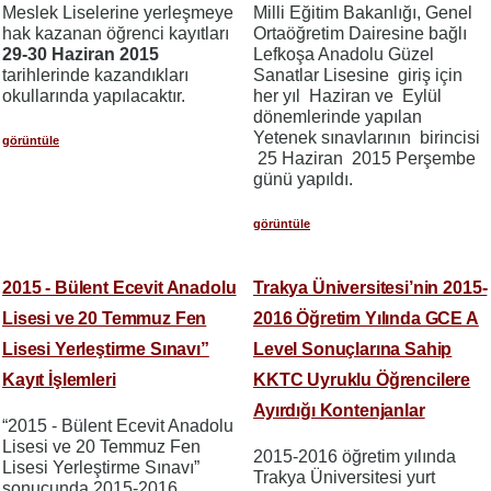
Meslek Liselerine yerleşmeye
Milli Eğitim Bakanlığı, Genel
hak kazanan öğrenci kayıtları
Ortaöğretim Dairesine bağlı
29-30 Haziran
2015
Lefkoşa Anadolu Güzel
tarihlerinde kazandıkları
Sanatlar Lisesine giriş için
okullarında yapılacaktır.
her yıl Haziran ve Eylül
dönemlerinde yapılan
Yetenek sınavlarının birincisi
görüntüle
25 Haziran 2015 Perşembe
günü yapıldı.
görüntüle
2015 - Bülent Ecevit Anadolu
Trakya Üniversitesi’nin 2015-
Lisesi ve 20 Temmuz Fen
2016 Öğretim Yılında GCE A
Lisesi Yerleştirme Sınavı”
Level Sonuçlarına Sahip
Kayıt İşlemleri
KKTC Uyruklu Öğrencilere
Ayırdığı Kontenjanlar
“2015 - Bülent Ecevit Anadolu
Lisesi ve 20 Temmuz Fen
2015-2016 öğretim yılında
Lisesi Yerleştirme Sınavı”
Trakya Üniversitesi yurt
sonucunda 2015-2016