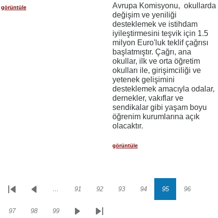
Avrupa Komisyonu, okullarda
görüntüle
değişim ve yeniliği
desteklemek ve istihdam
iyileştirmesini teşvik için 1.5
milyon Euro'luk teklif çağrısı
başlatmıştır. Çağrı, ana
okullar, ilk ve orta öğretim
okulları ile, girişimciliği ve
yetenek gelişimini
desteklemek amacıyla odalar,
dernekler, vakıflar ve
sendikalar gibi yaşam boyu
öğrenim kurumlarına açık
olacaktır.
görüntüle
…
91
92
93
94
95
96
Sayfalama
İlk
Önceki
Sayfa
Sayfa
Sayfa
Sayfa
Sayfa
Sayfa
sayfa
sayfa
97
98
99
Sayfa
Sayfa
Sayfa
Sonraki
Son