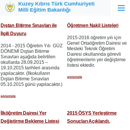
Kuzey Kıbrıs Türk Cumhuriyeti
Ana içeriğe atla
Milli Eğitim Bakanlığı
Menü
Dıştan Bitirme Sınavları ile
Öğretmen Nakil Listeleri
İlgili Duyuru
2015-2016 öğretim yılı için
Genel Ortaöğretim Dairesi ve
2014 - 2015 Öğretim Yılı GÜZ
Mesleki Teknik Öğretim
DÖNEMİ Dıştan Bitirme
Dairesi okullarında görevli
Sınavları aşağıda belirtilen
öğretmenlerin yer değiştirme
okullarda 28.09.2015 –
listesi ektedir.
19.10.2015 tarihleri arasında
yapılacaktır. (İlkokulların
görüntüle
Dıştan Bitirme Sınavları
05.10.2015 günü yapılacaktır.)
görüntüle
İlköğretim Dairesi Yer
2015 ÖSYS Yerleştirme
Değiştirme Bekleme Listesi
Sonuçları Açıklandı.