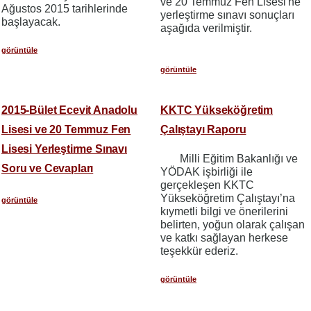
ve 20 Temmuz Fen Lisesi'ne
Ağustos 2015 tarihlerinde
yerleştirme sınavı sonuçları
başlayacak.
aşağıda verilmiştir.
görüntüle
görüntüle
2015-Bület Ecevit Anadolu
KKTC Yükseköğretim
Lisesi ve 20 Temmuz Fen
Çalıştayı Raporu
Lisesi Yerleştirme Sınavı
Milli Eğitim Bakanlığı ve
Soru ve Cevapları
YÖDAK işbirliği ile
gerçekleşen KKTC
Yükseköğretim Çalıştayı’na
görüntüle
kıymetli bilgi ve önerilerini
belirten, yoğun olarak çalışan
ve katkı sağlayan herkese
teşekkür ederiz.
görüntüle