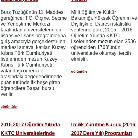
Burs Tüzüğünün 11. Maddesi
Milli Eğitim ve Kültür
gereğince; T.C. Ölçme, Seçme
Bakanlığı, Yüksek Öğrenim ve
ve Yerleştirme Merkezi
Dışilişkiler Dairesi istatistiki
tarafından üniversitelerin ön
verilerine göre, 2015 – 2016
lisans ve lisans programlarına
Öğretim Yılında KKTC
giriş amacıyla gerçekleştirilen
liselerinden mezun olan 2536
merkezi sınava katılan Kuzey
öğrenciden 1763’ünün
Kıbrıs Türk Cumhuriyeti
üniversitede okumayı tercih
liselerinden mezun Kuzey
etmiştir.
Kıbrıs Türk Cumhuriyeti
vatandaşı öğrenciler
görüntüle
arasındaki değerlendirmede
puan türünde ilk beşe giren
öğrencilere Başarı bursu
verilir.
görüntüle
2016-2017 Öğretim Yılında
İzcilik Yürütme Kurulu (2016-
KKTC Üniversitelerinde
2017 Ders Yılı) Programları