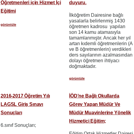
Öğretmenleri için Hizmet İçi
duyuru.
Eğitimi
İlköğretim Dairesine bağlı
yasalarla belirlenmiş 1430
görüntüle
öğretmen kadrosu yapılan
son 14 kamu atamasıyla
tamamlanmıştır. Ancak her yıl
artan kıdemli öğretmenlerin (A
ve B öğretmenlerin) verdikleri
ders sayılarının azalmasından
dolayı öğretmen ihtiyacı
doğmaktadır.
görüntüle
2016-2017 Öğretim Yılı
İÖD’ne Bağlı Okullarda
LAGSL Giriş Sınavı
Görev Yapan Müdür Ve
Sonuçları
Müdür Muavinlerine Yönelik
Hizmetiçi Eğitim;
6.sınıf Sonuçları;
Eğitim Ortak Hizmetler Dairesi