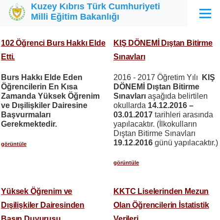
Kuzey Kıbrıs Türk Cumhuriyeti
Ana içeriğe atla
Milli Eğitim Bakanlığı
Menü
102 Öğrenci Burs Hakkı Elde
KIŞ DÖNEMİ Dıştan Bitirme
Etti.
Sınavları
Burs Hakkı Elde Eden
2016 - 2017 Öğretim Yılı
KIŞ
Öğrencilerin En Kısa
DÖNEMİ Dıştan Bitirme
Zamanda Yüksek Öğrenim
Sınavları
aşağıda belirtilen
ve Dışilişkiler Dairesine
okullarda
14.12.2016 –
Başvurmaları
03.01.2017
tarihleri arasında
Gerekmektedir.
yapılacaktır. (İlkokulların
Dıştan Bitirme Sınavları
19.12.2016
günü yapılacaktır.)
görüntüle
görüntüle
Yüksek Öğrenim ve
KKTC Liselerinden Mezun
Dışilişkiler Dairesinden
Olan Öğrencilerin İstatistik
Basın Duyurusu
Verileri