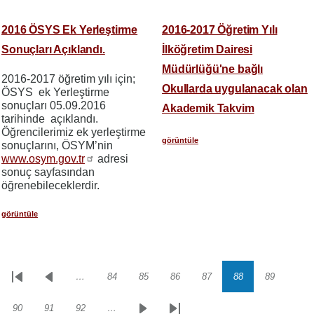
2016 ÖSYS Ek Yerleştirme
2016-2017 Öğretim Yılı
Sonuçları Açıklandı.
İlköğretim Dairesi
Müdürlüğü'ne bağlı
2016-2017 öğretim yılı için;
Okullarda uygulanacak olan
ÖSYS ek Yerleştirme
sonuçları 05.09.2016
Akademik Takvim
tarihinde açıklandı.
Öğrencilerimiz ek yerleştirme
görüntüle
sonuçlarını, ÖSYM’nin
www.osym.gov.tr
adresi
sonuç sayfasından
öğrenebileceklerdir.
görüntüle
…
84
85
86
87
88
89
Sayfalama
İlk
Önceki
Sayfa
Sayfa
Sayfa
Sayfa
Sayfa
Sayfa
sayfa
sayfa
90
91
92
…
Sayfa
Sayfa
Sayfa
Sonraki
Son