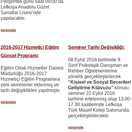
Perşembe günü saat 09:00’da
Lefkoşa Anadolu Güzel
Sanatlar Lisesi’nde
yapılacaktır.
görüntüle
2016-2017 Hizmetiçi Eğitim
Seminer Tarihi Değişikliği;
Güncel Programı;
08 Eylül 2016 tarihinde 9.
Sınıf Psikolojik Danışman ve
Eğitim Ortak Hizmetler Dairesi
Rehber Öğretmenlerine
Müdürlüğü 2016-2017
yönelik gerçekleştirilecek
Hizmetiçi Eğitim Programına
“Kişisel ve Sosyal Becerileri
yeni seminerler eklenmiş ve
Geliştirme Kılavuzu”
konulu
tarih değişiklikleri yapılmıştır.
seminer 22 Eylül 2016
tarihine ertelenmiş olup 13.00-
görüntüle
17.30 saatlerinde Lefkoşa
Türk Maarif Koleji Salonunda
gerçekleştirilecektir.
görüntüle