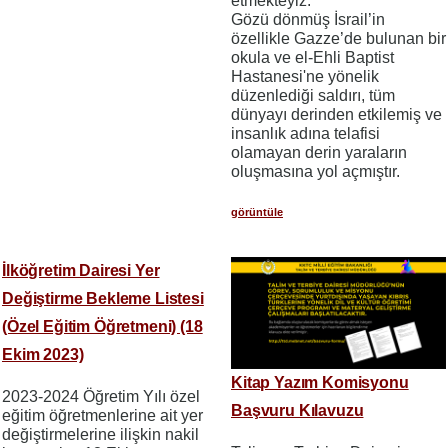
etmekteyiz.
Gözü dönmüş İsrail’in
özellikle Gazze’de bulunan bir
okula ve el-Ehli Baptist
Hastanesi'ne yönelik
düzenlediği saldırı, tüm
dünyayı derinden etkilemiş ve
insanlık adına telafisi
olamayan derin yaraların
oluşmasına yol açmıştır.
görüntüle
İlköğretim Dairesi Yer
Değiştirme Bekleme Listesi
(Özel Eğitim Öğretmeni) (18
Ekim 2023)
Kitap Yazım Komisyonu
2023-2024 Öğretim Yılı özel
Başvuru Kılavuzu
eğitim öğretmenlerine ait yer
değiştirmelerine ilişkin nakil