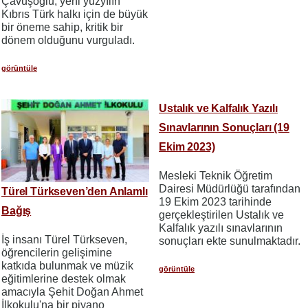
Çavuşoğlu, yeni yüzyılın
Kıbrıs Türk halkı için de büyük
bir öneme sahip, kritik bir
dönem olduğunu vurguladı.
görüntüle
Ustalık ve Kalfalık Yazılı
Sınavlarının Sonuçları (19
Ekim 2023)
Mesleki Teknik Öğretim
Dairesi Müdürlüğü tarafından
Türel Türkseven’den Anlamlı
19 Ekim 2023 tarihinde
Bağış
gerçekleştirilen Ustalık ve
Kalfalık yazılı sınavlarının
İş insanı Türel Türkseven,
sonuçları ekte sunulmaktadır.
öğrencilerin gelişimine
katkıda bulunmak ve müzik
görüntüle
eğitimlerine destek olmak
amacıyla Şehit Doğan Ahmet
İlkokulu'na bir piyano