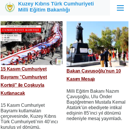
Kuzey Kıbrıs Türk Cumhuriyeti
Ana içeriğe atla
Milli Eğitim Bakanlığı
Menü
15 Kasım Cumhuriyet
Bakan Çavuşoğlu’nun 10
Bayramı “Cumhuriyet
Kasım Mesajı
Korteji” ile Coşkuyla
Milli Eğitim Bakanı Nazım
Kutlanacak
Çavuşoğlu, Ulu Önder
Başöğretmen Mustafa Kemal
15 Kasım Cumhuriyet
Atatürk’ün ebediyete intikal
Bayramı kutlamaları
edişinin 85’inci yıl dönümü
çerçevesinde, Kuzey Kıbrıs
nedeniyle mesaj yayımladı.
Türk Cumhuriyeti’nin 40’ıncı
kuruluş yıl dönümü,