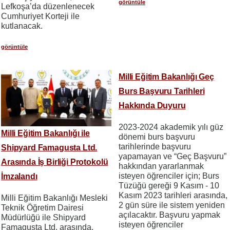
görüntüle
Lefkoşa’da düzenlenecek
Cumhuriyet Korteji ile
kutlanacak.
görüntüle
Milli Eğitim Bakanlığı Geç
Burs Başvuru Tarihleri
Hakkında Duyuru
2023-2024 akademik yılı güz
Milli Eğitim Bakanlığı ile
dönemi burs başvuru
tarihlerinde başvuru
Shipyard Famagusta Ltd.
yapamayan ve “Geç Başvuru”
Arasında İş Birliği Protokolü
hakkından yararlanmak
isteyen öğrenciler için; Burs
İmzalandı
Tüzüğü gereği 9 Kasım - 10
Kasım 2023 tarihleri arasında,
Milli Eğitim Bakanlığı Mesleki
2 gün süre ile sistem yeniden
Teknik Öğretim Dairesi
açılacaktır. Başvuru yapmak
Müdürlüğü ile Shipyard
isteyen öğrenciler
Famagusta Ltd. arasında,