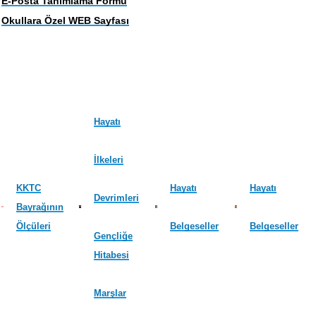
E-Posta Tanımlama Formu
Okullara Özel WEB Sayfası
Hayatı
İlkeleri
KKTC
Hayatı
Hayatı
Devrimleri
Bayrağının
Ölçüleri
Belgeseller
Belgeseller
Gençliğe
Hitabesi
Marşlar