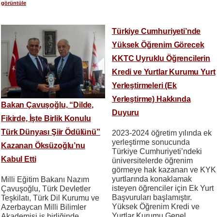
görüntüle
Türkiye Cumhuriyeti’nde
Yüksek Öğrenim Görecek
KKTC Uyruklu Öğrencilerin
Kredi ve Yurtlar Kurumu Yurt
Yerleştirmeleri (Ek
Yerleştirme) Hakkında
Bakan Çavuşoğlu, “Dilde,
Duyuru
Fikirde, İşte Birlik Konulu
Türk Dünyası Şiir Ödülünü”
2023-2024 öğretim yılında ek
yerleştirme sonucunda
Kazanan Öksüzoğlu’nu
Türkiye Cumhuriyeti’ndeki
Kabul Etti
üniversitelerde öğrenim
görmeye hak kazanan ve KYK
yurtlarında konaklamak
Milli Eğitim Bakanı Nazım
isteyen öğrenciler için Ek Yurt
Çavuşoğlu, Türk Devletler
Başvuruları başlamıştır.
Teşkilatı, Türk Dil Kurumu ve
Yüksek Öğrenim Kredi ve
Azerbaycan Milli Bilimler
Yurtlar Kurumu Genel
Akademisi iş birliğinde,