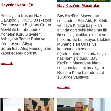
Heyetini Kabul Etti
Bay Kuzi’nin Maceraları
Milli Eğitim Bakanı Nazım
Bay Kuzi’nin Maceraları
Çavuşoğlu, KKTC Basketbol
serisinden; Sıfır Atık, Elektrik
Federasyonu Başkanı Orhun
ve Hava Kirliliği başlıkları
Mevlit ile beraberindeki
altında dört öykü kitabının ilk
Yönetim Kurulu üyeleri
iki serisi çocuklar, okullar ve
Asbaşkan Tamer Bolat ve
halkımız ile buluşuyor. Elektrik
Federasyon Altyapı
Mühendisleri Odası ve
Sorumlusu Ateş Farisoğlu’nu
konusunda uzman
kabul ederek görüştü.
öğretmenlerimizin ortaklaşa
hazırlamış olduğu, Bay
Kuzi’nin Maceraları kitap
görüntüle
serisinin tanıtımı bu akşam
Rüstem Kitap Evi’nde saat
18:00’de yapılıyor.
görüntüle