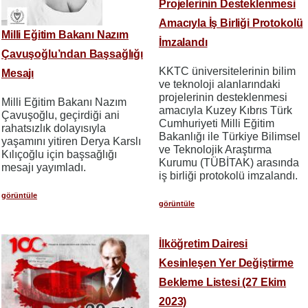
Projelerinin Desteklenmesi
Amacıyla İş Birliği Protokolü
Milli Eğitim Bakanı Nazım
İmzalandı
Çavuşoğlu’ndan Başsağlığı
KKTC üniversitelerinin bilim
Mesajı
ve teknoloji alanlarındaki
projelerinin desteklenmesi
Milli Eğitim Bakanı Nazım
amacıyla Kuzey Kıbrıs Türk
Çavuşoğlu, geçirdiği ani
Cumhuriyeti Milli Eğitim
rahatsızlık dolayısıyla
Bakanlığı ile Türkiye Bilimsel
yaşamını yitiren Derya Karslı
ve Teknolojik Araştırma
Kılıçoğlu için başsağlığı
Kurumu (TÜBİTAK) arasında
mesajı yayımladı.
iş birliği protokolü imzalandı.
görüntüle
görüntüle
İlköğretim Dairesi
Kesinleşen Yer Değiştirme
Bekleme Listesi (27 Ekim
2023)