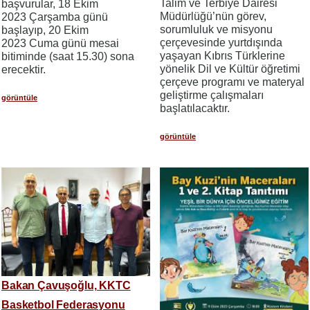
Talim ve Terbiye Dairesi
başvurular, 18 Ekim
Müdürlüğü’nün görev,
2023 Çarşamba günü
sorumluluk ve misyonu
başlayıp, 20 Ekim
çerçevesinde yurtdışında
2023 Cuma günü mesai
yaşayan Kıbrıs Türklerine
bitiminde (saat 15.30) sona
yönelik Dil ve Kültür öğretimi
erecektir.
çerçeve programı ve materyal
geliştirme çalışmaları
görüntüle
başlatılacaktır.
görüntüle
Bakan Çavuşoğlu, KKTC
Basketbol Federasyonu