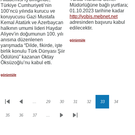
Müdürlüğüne bağlı yurtlara;
Türkiye Cumhuriyeti’nin
01.10.2023 tarihine kadar
100’ncü yılında kurucu ve
http://yobis.mebnet.net
koruyucusu Gazi Mustafa
adresinden başvuru kabul
Kemal Atatürk ve Azerbaycan
edilecektir.
halkının umumi lideri Haydar
Aliyev'in doğumunun 100. yılı
anısına düzenlenen
görüntüle
yarışmada “Dilde, fikirde, işte
birlik konulu Türk Dünyası Şiir
Ödülünü” kazanan Oktay
Öksüzoğlu’nu kabul etti.
görüntüle
…
29
30
31
32
33
34
Sayfalama
İlk
Önceki
Sayfa
Sayfa
Sayfa
Sayfa
Sayfa
Sayfa
sayfa
sayfa
35
36
37
…
Sayfa
Sayfa
Sayfa
Sonraki
Son
sayfa
sayfa