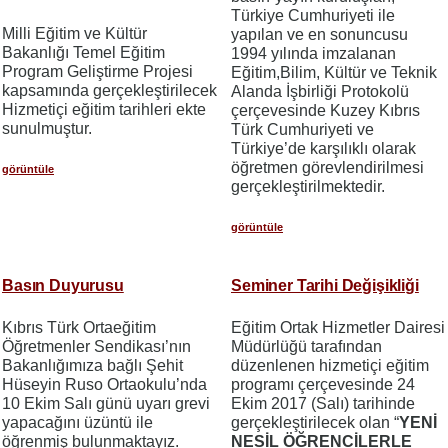
Türkiye Cumhuriyeti ile
Milli Eğitim ve Kültür
yapılan ve en sonuncusu
Bakanlığı Temel Eğitim
1994 yılında imzalanan
Program Geliştirme Projesi
Eğitim,Bilim, Kültür ve Teknik
kapsamında gerçekleştirilecek
Alanda İşbirliği Protokolü
Hizmetiçi eğitim tarihleri ekte
çerçevesinde Kuzey Kıbrıs
sunulmuştur.
Türk Cumhuriyeti ve
Türkiye’de karşılıklı olarak
öğretmen görevlendirilmesi
görüntüle
gerçekleştirilmektedir.
görüntüle
Basın Duyurusu
Seminer Tarihi Değişikliği
Kıbrıs Türk Ortaeğitim
Eğitim Ortak Hizmetler Dairesi
Öğretmenler Sendikası’nın
Müdürlüğü tarafından
Bakanlığımıza bağlı Şehit
düzenlenen hizmetiçi eğitim
Hüseyin Ruso Ortaokulu’nda
programı çerçevesinde 24
10 Ekim Salı günü uyarı grevi
Ekim 2017 (Salı) tarihinde
yapacağını üzüntü ile
gerçekleştirilecek olan “
YENİ
öğrenmiş bulunmaktayız.
NESİL ÖĞRENCİLERLE