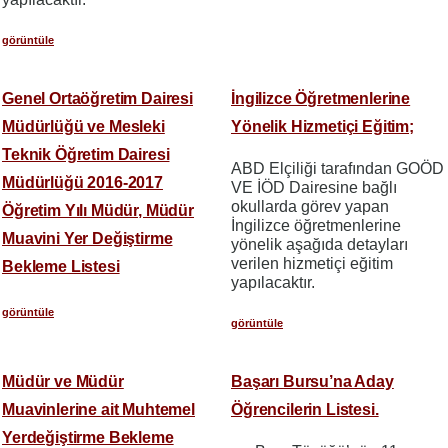
görüntüle
Genel Ortaöğretim Dairesi
İngilizce Öğretmenlerine
Müdürlüğü ve Mesleki
Yönelik Hizmetiçi Eğitim;
Teknik Öğretim Dairesi
ABD Elçiliği tarafından GOÖD
Müdürlüğü 2016-2017
VE İÖD Dairesine bağlı
okullarda görev yapan
Öğretim Yılı Müdür, Müdür
İngilizce öğretmenlerine
Muavini Yer Değiştirme
yönelik aşağıda detayları
verilen hizmetiçi eğitim
Bekleme Listesi
yapılacaktır.
görüntüle
görüntüle
Müdür ve Müdür
Başarı Bursu’na Aday
Muavinlerine ait Muhtemel
Öğrencilerin Listesi.
Yerdeğiştirme Bekleme