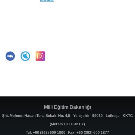
Milli Eğitim Bakanlığı
Şht. Mehmet Hasan Tuna Sokak, No: 4,5 - Yenişehir - 99010 - Lefkoşa - KKTC
(Mersin 10 TURKEY)
Tel: +90 (392) 600 1800 Fax: +90 (392) 600 1877