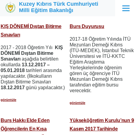
Kuzey Kıbrıs Türk Cumhuriyeti
Ana içeriğe atla
Milli Eğitim Bakanlığı
Menü
KIŞ DÖNEMİ Dıştan Bitirme
Burs Duyurusu
Sınavları
2017-18 Öğretim Yılında İTÜ
Mezunları Derneği Kıbrıs
2017 - 2018 Öğretim Yılı
KIŞ
(İTÜ-MEDEK), İstanbul Teknik
DÖNEMİ Dıştan Bitirme
Üniversitesi ve İTÜ-KKTC
Sınavları
aşağıda belirtilen
Eğitim Araştırma
okullarda
13.12.2017 –
Yerleşkelerinde öğrenim
05.01.2018
tarihleri arasında
gören üç öğrenciye İTÜ
yapılacaktır. (İlkokulların
Mezunları Derneği Kıbrıs
Dıştan Bitirme Sınavları
tarafından eğitim bursu
18.12.2017
günü yapılacaktır.)
verecektir.
görüntüle
görüntüle
Burs Hakkı Elde Eden
Yükseköğretim Kurulu’nun 9
Öğrencilerin En Kısa
Kasım 2017 Tarihinde