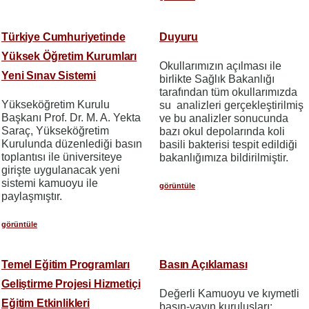
Türkiye Cumhuriyetinde
Duyuru
Yüksek Öğretim Kurumları
Okullarımızın açılması ile
Yeni Sınav Sistemi
birlikte Sağlık Bakanlığı
tarafından tüm okullarımızda
Yükseköğretim Kurulu
su analizleri gerçekleştirilmiş
Başkanı Prof. Dr. M. A. Yekta
ve bu analizler sonucunda
Saraç, Yükseköğretim
bazı okul depolarında koli
Kurulunda düzenlediği basın
basili bakterisi tespit edildiği
toplantısı ile üniversiteye
bakanlığımıza bildirilmiştir.
girişte uygulanacak yeni
sistemi kamuoyu ile
görüntüle
paylaşmıştır.
görüntüle
Temel Eğitim Programları
Basın Açıklaması
Geliştirme Projesi Hizmetiçi
Değerli Kamuoyu ve kıymetli
Eğitim Etkinlikleri
basın-yayın kuruluşları;