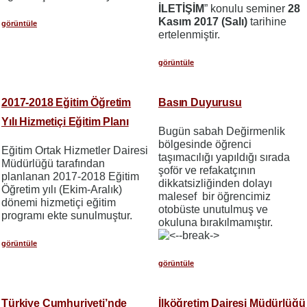
İLETİŞİM
” konulu seminer
28
Kasım 2017 (Salı)
tarihine
görüntüle
ertelenmiştir.
görüntüle
2017-2018 Eğitim Öğretim
Basın Duyurusu
Yılı Hizmetiçi Eğitim Planı
Bugün sabah Değirmenlik
bölgesinde öğrenci
Eğitim Ortak Hizmetler Dairesi
taşımacılığı yapıldığı sırada
Müdürlüğü tarafından
şoför ve refakatçının
planlanan 2017-2018 Eğitim
dikkatsizliğinden dolayı
Öğretim yılı (Ekim-Aralık)
malesef bir öğrencimiz
dönemi hizmetiçi eğitim
otobüste unutulmuş ve
programı ekte sunulmuştur.
okuluna bırakılmamıştır.
görüntüle
görüntüle
Türkiye Cumhuriyeti’nde
İlköğretim Dairesi Müdürlüğü