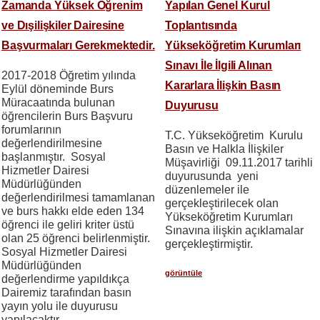
Zamanda Yüksek Öğrenim
Yapılan Genel Kurul
ve Dışilişkiler Dairesine
Toplantısında
Başvurmaları Gerekmektedir.
Yükseköğretim Kurumları
Sınavı İle İlgili Alınan
2017-2018 Öğretim yılında
Kararlara İlişkin Basın
Eylül döneminde Burs
Müracaatında bulunan
Duyurusu
öğrencilerin Burs Başvuru
forumlarının
T.C. Yükseköğretim Kurulu
değerlendirilmesine
Basın ve Halkla İlişkiler
başlanmıştır. Sosyal
Müşavirliği 09.11.2017 tarihli
Hizmetler Dairesi
duyurusunda yeni
Müdürlüğünden
düzenlemeler ile
değerlendirilmesi tamamlanan
gerçekleştirilecek olan
ve burs hakkı elde eden 134
Yükseköğretim Kurumları
öğrenci ile geliri kriter üstü
Sınavına ilişkin açıklamalar
olan 25 öğrenci belirlenmiştir.
gerçekleştirmiştir.
Sosyal Hizmetler Dairesi
Müdürlüğünden
görüntüle
değerlendirme yapıldıkça
Dairemiz tarafından basın
yayın yolu ile duyurusu
yapılacaktır.