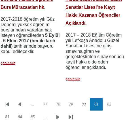
Burs Müracaatları hk.
Sanatlar Lisesi’ne Kayıt
Hakkı Kazanan Öğrenciler
2017-2018 öğretim yılı Güz
Açıklandı.
Dönemi yüksek öğrenim
burslarından yararlanmak
2017 – 2018 Eğitim Öğretim
isteyen öğrencilerden
5 Eylül
yılı Lefkoşa Anadolu Güzel
- 6 Ekim 2017 (her iki tarih
Sanatlar Lisesi’ne giriş
dahil)
tarihlerinde başvuru
sınavına giren ve
kabul edilecektir.
gerçekleştirilen sınav sonucu
kayıt hakkı elde eden
görüntüle
öğrenciler açıklandı.
görüntüle
…
77
78
79
80
81
82
Sayfalama
İlk
Önceki
Sayfa
Sayfa
Sayfa
Sayfa
Sayfa
Sayfa
sayfa
sayfa
83
84
85
…
Sayfa
Sayfa
Sayfa
Sonraki
Son
sayfa
sayfa