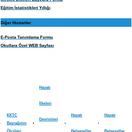
Eğitim İstatistikleri Yıllığı
Diğer Hizmetler
E-Posta Tanımlama Formu
Okullara Özel WEB Sayfası
Hayatı
İlkeleri
KKTC
Hayatı
Hayatı
Devrimleri
Bayrağının
Ölçüleri
Belgeseller
Belgeseller