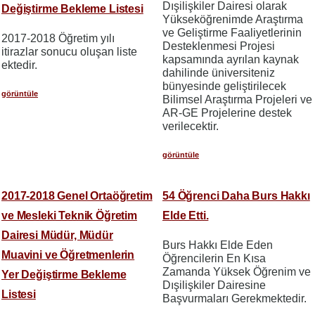
Dışilişkiler Dairesi olarak
Değiştirme Bekleme Listesi
Yükseköğrenimde Araştırma
ve Geliştirme Faaliyetlerinin
2017-2018 Öğretim yılı
Desteklenmesi Projesi
itirazlar sonucu oluşan liste
kapsamında ayrılan kaynak
ektedir.
dahilinde üniversiteniz
bünyesinde geliştirilecek
görüntüle
Bilimsel Araştırma Projeleri ve
AR-GE Projelerine destek
verilecektir.
görüntüle
2017-2018 Genel Ortaöğretim
54 Öğrenci Daha Burs Hakkı
ve Mesleki Teknik Öğretim
Elde Etti.
Dairesi Müdür, Müdür
Burs Hakkı Elde Eden
Muavini ve Öğretmenlerin
Öğrencilerin En Kısa
Zamanda Yüksek Öğrenim ve
Yer Değiştirme Bekleme
Dışilişkiler Dairesine
Listesi
Başvurmaları Gerekmektedir.