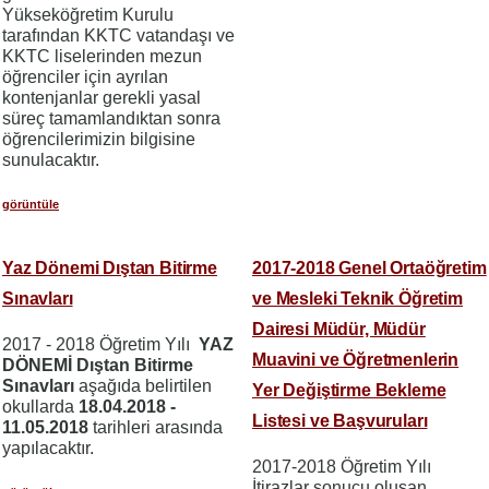
Yükseköğretim Kurulu
tarafından KKTC vatandaşı ve
KKTC liselerinden mezun
öğrenciler için ayrılan
kontenjanlar gerekli yasal
süreç tamamlandıktan sonra
öğrencilerimizin bilgisine
sunulacaktır.
görüntüle
Yaz Dönemi Dıştan Bitirme
2017-2018 Genel Ortaöğretim
Sınavları
ve Mesleki Teknik Öğretim
Dairesi Müdür, Müdür
2017 - 2018 Öğretim Yılı
YAZ
Muavini ve Öğretmenlerin
DÖNEMİ Dıştan Bitirme
Sınavları
aşağıda belirtilen
Yer Değiştirme Bekleme
okullarda
18.04.2018 -
Listesi ve Başvuruları
11.05.2018
tarihleri arasında
yapılacaktır.
2017-2018 Öğretim Yılı
İtirazlar sonucu oluşan