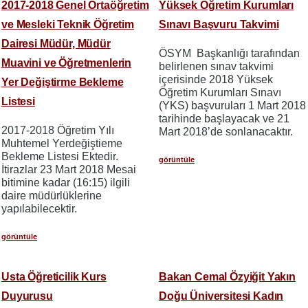
2017-2018 Genel Ortaöğretim
Yüksek Öğretim Kurumları
ve Mesleki Teknik Öğretim
Sınavı Başvuru Takvimi
Dairesi Müdür, Müdür
ÖSYM Başkanlığı tarafından
Muavini ve Öğretmenlerin
belirlenen sınav takvimi
içerisinde 2018 Yüksek
Yer Değiştirme Bekleme
Öğretim Kurumları Sınavı
Listesi
(YKS) başvuruları 1 Mart 2018
tarihinde başlayacak ve 21
2017-2018 Öğretim Yılı
Mart 2018’de sonlanacaktır.
Muhtemel Yerdeğiştieme
Bekleme Listesi Ektedir.
görüntüle
İtirazlar 23 Mart 2018 Mesai
bitimine kadar (16:15) ilgili
daire müdürlüklerine
yapılabilecektir.
görüntüle
Usta Öğreticilik Kurs
Bakan Cemal Özyiğit Yakın
Duyurusu
Doğu Üniversitesi Kadın