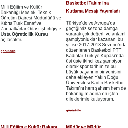
Basketbol Takımı’na
Milli Eğitim ve Kültür
Kutlama Mesajı Yayımladı
Bakanlığı Mesleki Teknik
Öğretim Dairesi Müdürlüğü ve
Türkiye’de ve Avrupa’da
Kıbrıs Türk Esnaf ve
geçtiğimiz sezona damga
Zanaatkârlar Odası işbirliğiyle
vurarak çok değerli ve anlamlı
Usta Öğreticilik Kursu
şampiyonluklar kazanan, bu
açılacaktır.
yıl ise 2017-2018 Sezonu’nda
düzenlenen Basketbol PTT
görüntüle
Kadınlar Türkiye Kupası’nda
üst üste ikinci kez şampiyon
olarak spor tarihimize bu
büyük başarının bir yenisini
daha ekleyen Yakın Doğu
Üniversitesi Kadın Basketbol
Takımı’nı hem şahsım hem de
bakanlığım adına en içten
dileklerimle kutluyorum.
görüntüle
Milli Eğitim e Kültür Bakanı
Müdür ve Müdür