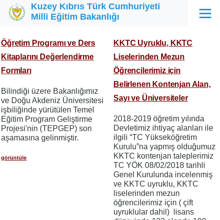
Kuzey Kıbrıs Türk Cumhuriyeti
Ana içeriğe atla
Milli Eğitim Bakanlığı
Menü
Öğretim Programı ve Ders
KKTC Uyruklu, KKTC
Kitaplarını Değerlendirme
Liselerinden Mezun
Formları
Öğrencilerimiz için
Belirlenen Kontenjan Alan,
Bilindiği üzere Bakanlığımız
Sayı ve Üniversiteler
ve Doğu Akdeniz Üniversitesi
işbiliğinde yürütülen Temel
2018-2019 öğretim yılında
Eğitim Program Geliştirme
Devletimiz ihtiyaç alanları ile
Projesi'nin (TEPGEP) son
ilgili “TC Yükseköğretim
aşamasına gelinmiştir.
Kurulu”na yapmış olduğumuz
KKTC kontenjan taleplerimiz
görüntüle
TC YÖK 08/02/2018 tarihli
Genel Kurulunda incelenmiş
ve KKTC uyruklu, KKTC
liselerinden mezun
öğrencilerimiz için ( çift
uyruklular dahil) lisans