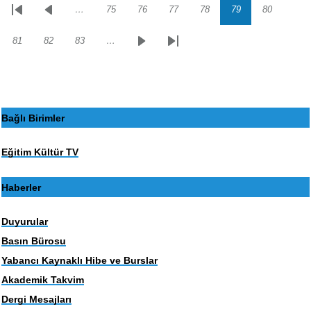
…
75
76
77
78
79
80
Sayfalama
İlk
Önceki
Sayfa
Sayfa
Sayfa
Sayfa
Sayfa
Sayfa
sayfa
sayfa
81
82
83
…
Sayfa
Sayfa
Sayfa
Sonraki
Son
sayfa
sayfa
Bağlı Birimler
Eğitim Kültür TV
Haberler
Duyurular
Basın Bürosu
Yabancı Kaynaklı Hibe ve Burslar
Akademik Takvim
Dergi Mesajları