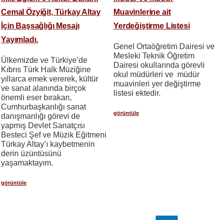
Cemal Özyiğit, Türkay Altay
Muavinlerine ait
İçin Başsağlığı Mesajı
Yerdeğiştirme Listesi
Yayımladı.
Genel Ortaöğretim Dairesi ve
Mesleki Teknik Öğretim
Ülkemizde ve Türkiye’de
Dairesi okullarında görevli
Kıbrıs Türk Halk Müziğine
okul müdürleri ve müdür
yıllarca emek vererek, kültür
muavinleri yer değiştirme
ve sanat alanında birçok
listesi ektedir.
önemli eser bırakan,
Cumhurbaşkanlığı sanat
görüntüle
danışmanlığı görevi de
yapmış Devlet Sanatçısı
Besteci Şef ve Müzik Eğitmeni
Türkay Altay’ı kaybetmenin
derin üzüntüsünü
yaşamaktayım.
görüntüle