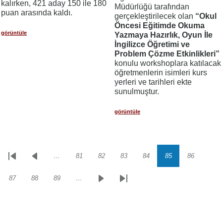
kalırken, 421 aday 150 ile 180
Müdürlüğü tarafından
puan arasında kaldı.
gerçekleştirilecek olan
“Okul
Öncesi Eğitimde Okuma
görüntüle
Yazmaya Hazırlık, Oyun İle
İngilizce Öğretimi ve
Problem Çözme Etkinlikleri”
konulu workshoplara katılacak
öğretmenlerin isimleri kurs
yerleri ve tarihleri ekte
sunulmuştur.
görüntüle
…
81
82
83
84
85
86
Sayfalama
İlk
Önceki
Sayfa
Sayfa
Sayfa
Sayfa
Sayfa
Sayfa
sayfa
sayfa
87
88
89
…
Sayfa
Sayfa
Sayfa
Sonraki
Son
sayfa
sayfa