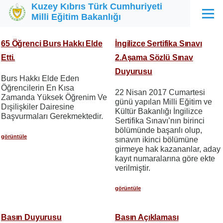
Kuzey Kıbrıs Türk Cumhuriyeti
Ana içeriğe atla
Milli Eğitim Bakanlığı
Menü
65 Öğrenci Burs Hakkı Elde
İngilizce Sertifika Sınavı
Etti.
2.Aşama Sözlü Sınav
Duyurusu
Burs Hakkı Elde Eden
Öğrencilerin En Kısa
22 Nisan 2017 Cumartesi
Zamanda Yüksek Öğrenim Ve
günü yapılan Milli Eğitim ve
Dışilişkiler Dairesine
Kültür Bakanlığı İngilizce
Başvurmaları Gerekmektedir.
Sertifika Sınavı’nın birinci
bölümünde başarılı olup,
görüntüle
sınavın ikinci bölümüne
girmeye hak kazananlar, aday
kayıt numaralarına göre ekte
verilmiştir.
görüntüle
Basın Duyurusu
Basın Açıklaması