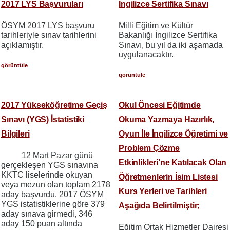
2017 LYS Başvuruları
İngilizce Sertifika Sınavı
ÖSYM 2017 LYS başvuru
Milli Eğitim ve Kültür
tarihleriyle sınav tarihlerini
Bakanlığı İngilizce Sertifika
açıklamıştır.
Sınavı, bu yıl da iki aşamada
uygulanacaktır.
görüntüle
görüntüle
2017 Yükseköğretime Geçiş
Okul Öncesi Eğitimde
Sınavı (YGS) İstatistiki
Okuma Yazmaya Hazırlık,
Bilgileri
Oyun İle İngilizce Öğretimi ve
Problem Çözme
12 Mart Pazar günü
Etkinlikleri’ne Katılacak Olan
gerçekleşen YGS sınavına
KKTC liselerinde okuyan
Öğretmenlerin İsim Listesi
veya mezun olan toplam 2178
Kurs Yerleri ve Tarihleri
aday başvurdu. 2017 ÖSYM
YGS istatistiklerine göre 379
Aşağıda Belirtilmiştir;
aday sınava girmedi, 346
aday 150 puan altında
Eğitim Ortak Hizmetler Dairesi