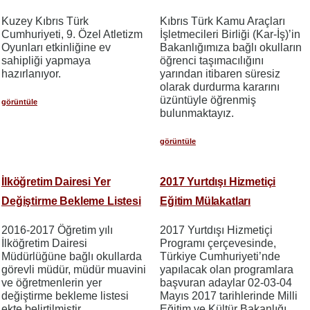
Kuzey Kıbrıs Türk
Kıbrıs Türk Kamu Araçları
Cumhuriyeti, 9. Özel Atletizm
İşletmecileri Birliği (Kar-İş)’in
Oyunları etkinliğine ev
Bakanlığımıza bağlı okulların
sahipliği yapmaya
öğrenci taşımacılığını
hazırlanıyor.
yarından itibaren süresiz
olarak durdurma kararını
üzüntüyle öğrenmiş
görüntüle
bulunmaktayız.
görüntüle
İlköğretim Dairesi Yer
2017 Yurtdışı Hizmetiçi
Değiştirme Bekleme Listesi
Eğitim Mülakatları
2016-2017 Öğretim yılı
2017 Yurtdışı Hizmetiçi
İlköğretim Dairesi
Programı çerçevesinde,
Müdürlüğüne bağlı okullarda
Türkiye Cumhuriyeti’nde
görevli müdür, müdür muavini
yapılacak olan programlara
ve öğretmenlerin yer
başvuran adaylar 02-03-04
değiştirme bekleme listesi
Mayıs 2017 tarihlerinde Milli
ekte belirtilmiştir.
Eğitim ve Kültür Bakanlığı