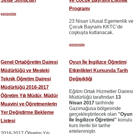
Sınav Sonuçları
ve Çocuk Bayramı Etkinlik
Programı
görüntüle
23 Nisan Ulusal Egemenlik ve
Çocuk Bayramı KKTC’de
coşkuyla kutlanacak.
görüntüle
Genel Ortaöğretim Dairesi
Oyun İle İngilizce Öğretimi
Müdürlüğü ve Mesleki
Etkinlikleri Kursunda Tarih
Teknik Öğretim Dairesi
Değişikliği
Müdürlüğü 2016-2017
Eğitim Ortak Hizmetler Dairesi
Öğretim Yılı Müdür, Müdür
Müdürlüğü tarafından
13
Nisan 2017
tarihinde
Muavini ve Öğretmenlerin
Gazimağusa bölgesinde
Yer Değiştirme Bekleme
gerçekleştirilecek olan
“Oyun
İle İngilizce Öğretimi”
konulu
Listesi
kurs ileriki bir tarihe
ertelenmiştir.
2016-2017 Öğretim Yılı