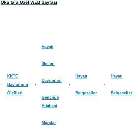
Okullara Özel WEB Sayfası
Hayatı
İlkeleri
KKTC
Hayatı
Hayatı
Devrimleri
Bayrağının
Ölçüleri
Belgeseller
Belgeseller
Gençliğe
Hitabesi
Marşlar