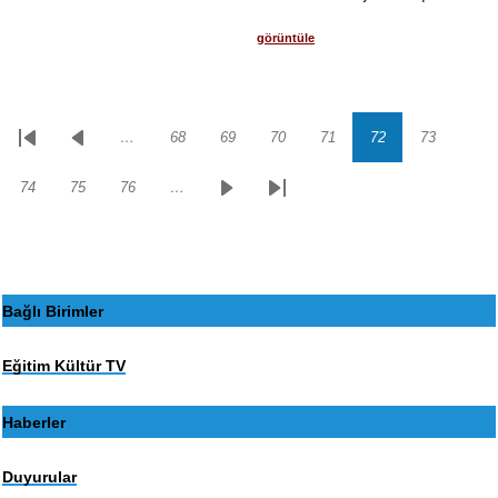
görüntüle
…
68
69
70
71
72
73
Sayfalama
İlk
Önceki
Sayfa
Sayfa
Sayfa
Sayfa
Sayfa
Sayfa
sayfa
sayfa
74
75
76
…
Sayfa
Sayfa
Sayfa
Sonraki
Son
sayfa
sayfa
Bağlı Birimler
Eğitim Kültür TV
Haberler
Duyurular