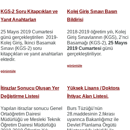
KGS-2 Soru Kitapçıkları ve
Kolej Giriş Sınavı Basın
Yanıt Anahtarları
Bildirisi
25 Mayıs 2019 Cumartesi
2018-2019 öğretim yılı, Kolej
günü gerçekleştirilen 2019-
Giriş Sınavlarının (KGS), 2’nci
Kolej Giriş, İkinci Basamak
Basamağı (KGS-2),
25 Mayıs
Sınavı (KGS-2) soru
2019 Cumartesi
günü
kitapçıkları ve yanıt anahtarları
gerçekleştiriliyor.
ektedir.
görüntüle
görüntüle
İtirazlar Sonucu Oluşan Yer
Yüksek Lisans / Doktora
Değiştirme Listesi
İhtiyaç Alan Listesi.
Yapılan itirazlar sonucu Genel
Burs Tüzüğü’nün
Ortaöğretim Dairesi
28.maddesinin 2.fıkrası
Müdürlüğü ve Mesleki Teknik
uyarınca Bakanlığımız ile
Öğretim Dairesi Müdürlüğü
Devlet Planlama Örgütü