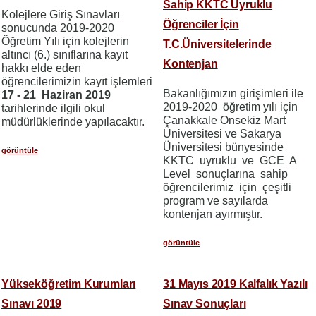
Sahip KKTC Uyruklu
Kolejlere Giriş Sınavları
Öğrenciler İçin
sonucunda 2019-2020
Öğretim Yılı için kolejlerin
T.C.Üniversitelerinde
altıncı (6.) sınıflarına kayıt
Kontenjan
hakkı elde eden
öğrencilerimizin kayıt işlemleri
Bakanlığımızın girişimleri ile
17 - 21 Haziran 2019
2019-2020 öğretim yılı için
tarihlerinde ilgili okul
Çanakkale Onsekiz Mart
müdürlüklerinde yapılacaktır.
Üniversitesi ve Sakarya
Üniversitesi bünyesinde
görüntüle
KKTC uyruklu ve GCE A
Level sonuçlarına sahip
öğrencilerimiz için çeşitli
program ve sayılarda
kontenjan ayırmıştır.
görüntüle
Yükseköğretim Kurumları
31 Mayıs 2019 Kalfalık Yazılı
Sınavı 2019
Sınav Sonuçları