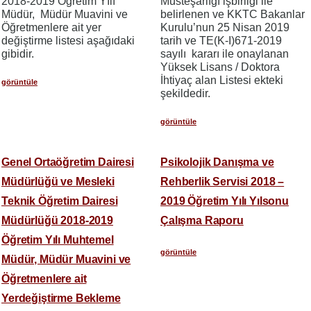
2018-2019 Öğretim Yılı
Müsteşarlığı işbirliği ile
Müdür, Müdür Muavini ve
belirlenen ve KKTC Bakanlar
Öğretmenlere ait yer
Kurulu’nun 25 Nisan 2019
değiştirme listesi aşağıdaki
tarih ve TE(K-I)671-2019
gibidir.
sayılı kararı ile onaylanan
Yüksek Lisans / Doktora
İhtiyaç alan Listesi ekteki
görüntüle
şekildedir.
görüntüle
Genel Ortaöğretim Dairesi
Psikolojik Danışma ve
Müdürlüğü ve Mesleki
Rehberlik Servisi 2018 –
Teknik Öğretim Dairesi
2019 Öğretim Yılı Yılsonu
Müdürlüğü 2018-2019
Çalışma Raporu
Öğretim Yılı Muhtemel
görüntüle
Müdür, Müdür Muavini ve
Öğretmenlere ait
Yerdeğiştirme Bekleme