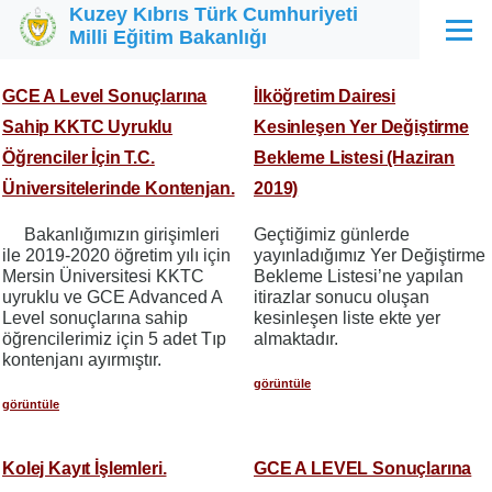
Kuzey Kıbrıs Türk Cumhuriyeti
Ana içeriğe atla
Milli Eğitim Bakanlığı
Menü
GCE A Level Sonuçlarına
İlköğretim Dairesi
Sahip KKTC Uyruklu
Kesinleşen Yer Değiştirme
Öğrenciler İçin T.C.
Bekleme Listesi (Haziran
Üniversitelerinde Kontenjan.
2019)
Bakanlığımızın girişimleri
Geçtiğimiz günlerde
ile 2019-2020 öğretim yılı için
yayınladığımız Yer Değiştirme
Mersin Üniversitesi KKTC
Bekleme Listesi’ne yapılan
uyruklu ve GCE Advanced A
itirazlar sonucu oluşan
Level sonuçlarına sahip
kesinleşen liste ekte yer
öğrencilerimiz için 5 adet Tıp
almaktadır.
kontenjanı ayırmıştır.
görüntüle
görüntüle
Kolej Kayıt İşlemleri.
GCE A LEVEL Sonuçlarına