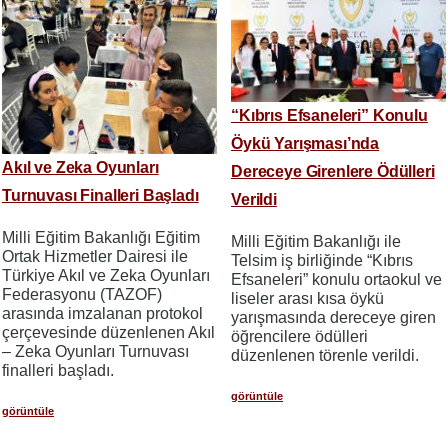
“Kıbrıs Efsaneleri” Konulu
Öykü Yarışması’nda
Akıl ve Zeka Oyunları
Dereceye Girenlere Ödülleri
Turnuvası Finalleri Başladı
Verildi
Milli Eğitim Bakanlığı Eğitim
Milli Eğitim Bakanlığı ile
Ortak Hizmetler Dairesi ile
Telsim iş birliğinde “Kıbrıs
Türkiye Akıl ve Zeka Oyunları
Efsaneleri” konulu ortaokul ve
Federasyonu (TAZOF)
liseler arası kısa öykü
arasında imzalanan protokol
yarışmasında dereceye giren
çerçevesinde düzenlenen Akıl
öğrencilere ödülleri
– Zeka Oyunları Turnuvası
düzenlenen törenle verildi.
finalleri başladı.
görüntüle
görüntüle