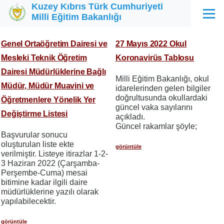
Kuzey Kıbrıs Türk Cumhuriyeti
Ana içeriğe atla
Milli Eğitim Bakanlığı
Menü
Genel Ortaöğretim Dairesi ve
27 Mayıs 2022 Okul
Mesleki Teknik Öğretim
Koronavirüs Tablosu
Dairesi Müdürlüklerine Bağlı
Milli Eğitim Bakanlığı, okul
Müdür, Müdür Muavini ve
idarelerinden gelen bilgiler
doğrultusunda okullardaki
Öğretmenlere Yönelik Yer
güncel vaka sayılarını
Değiştirme Listesi
açıkladı.
Güncel rakamlar şöyle;
Başvurular sonucu
oluşturulan liste ekte
görüntüle
verilmiştir. Listeye itirazlar 1-2-
3 Haziran 2022 (Çarşamba-
Perşembe-Cuma) mesai
bitimine kadar ilgili daire
müdürlüklerine yazılı olarak
yapılabilecektir.
görüntüle