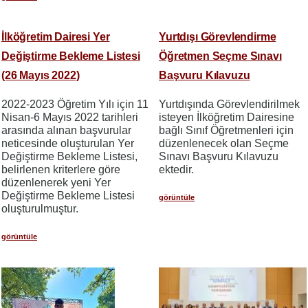
İlköğretim Dairesi Yer
Yurtdışı Görevlendirme
Değiştirme Bekleme Listesi
Öğretmen Seçme Sınavı
(26 Mayıs 2022)
Başvuru Kılavuzu
2022-2023 Öğretim Yılı için 11
Yurtdışında Görevlendirilmek
Nisan-6 Mayıs 2022 tarihleri
isteyen İlköğretim Dairesine
arasında alınan başvurular
bağlı Sınıf Öğretmenleri için
neticesinde oluşturulan Yer
düzenlenecek olan Seçme
Değiştirme Bekleme Listesi,
Sınavı Başvuru Kılavuzu
belirlenen kriterlere göre
ektedir.
düzenlenerek yeni Yer
Değiştirme Bekleme Listesi
görüntüle
oluşturulmuştur.
görüntüle