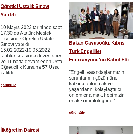
Öğretici Ustalık Sınavı
Yapıldı
10 Mayıs 2022 tarihinde saat
17.30’da Atatürk Meslek
Lisesinde Öğretici Ustalık
Bakan Çavuşoğlu, Kıbrıs
Sınavı yapıldı.
15.02.2022-10.05.2022
Türk Engelliler
tarihleri arasında düzenlenen
Federasyonu’nu Kabul Etti
ve 11 hafta devam eden Usta
Öğreticilik Kursuna 57 Usta
“Engelli vatandaşlarımızın
katıldı.
sorunlarının çözümüne
katkıda bulunmak ve
görüntüle
yaşamlarını kolaylaştırıcı
önlemler almak, hepimizin
ortak sorumluluğudur”
görüntüle
İlköğretim Dairesi