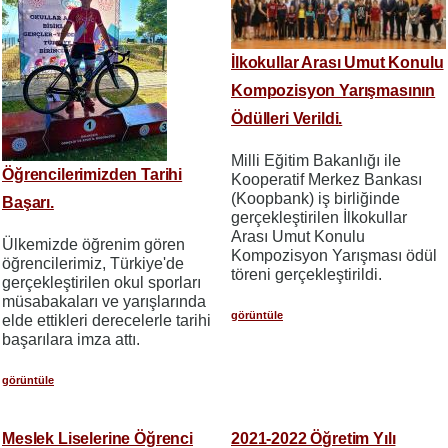
İlkokullar Arası Umut Konulu
Kompozisyon Yarışmasının
Ödülleri Verildi.
Milli Eğitim Bakanlığı ile
Öğrencilerimizden Tarihi
Kooperatif Merkez Bankası
(Koopbank) iş birliğinde
Başarı.
gerçekleştirilen İlkokullar
Arası Umut Konulu
Ülkemizde öğrenim gören
Kompozisyon Yarışması
ödül
öğrencilerimiz, Türkiye'de
töreni gerçekleştirildi.
gerçekleştirilen okul sporları
müsabakaları ve yarışlarında
görüntüle
elde ettikleri derecelerle tarihi
başarılara imza attı.
görüntüle
Meslek Liselerine Öğrenci
2021-2022 Öğretim Yılı