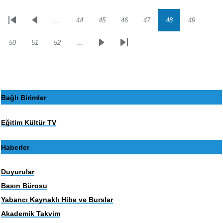
…
44
45
46
47
48
49
Sayfalama
İlk
Önceki
Sayfa
Sayfa
Sayfa
Sayfa
Sayfa
Sayfa
sayfa
sayfa
50
51
52
…
Sayfa
Sayfa
Sayfa
Sonraki
Son
sayfa
sayfa
Bağlı Birimler
Eğitim Kültür TV
Haberler
Duyurular
Basın Bürosu
Yabancı Kaynaklı Hibe ve Burslar
Akademik Takvim