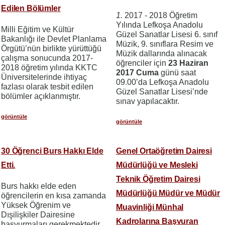
Edilen Bölümler
1.
2017 - 2018 Öğretim
Yılında Lefkoşa Anadolu
Milli Eğitim ve Kültür
Güzel Sanatlar Lisesi 6. sınıf
Bakanlığı ile Devlet Planlama
Müzik, 9. sınıflara Resim ve
Örgütü’nün birlikte yürüttüğü
Müzik dallarında alınacak
çalışma sonucunda 2017-
öğrenciler için
23 Haziran
2018 öğretim yılında KKTC
2017 Cuma
günü saat
Üniversitelerinde ihtiyaç
09.00’da Lefkoşa Anadolu
fazlası olarak tesbit edilen
Güzel Sanatlar Lisesi’nde
bölümler açıklanmıştır.
sınav yapılacaktır.
görüntüle
görüntüle
30 Öğrenci Burs Hakkı Elde
Genel Ortaöğretim Dairesi
Etti.
Müdürlüğü ve Mesleki
Teknik Öğretim Dairesi
Burs hakkı elde eden
Müdürlüğü Müdür ve Müdür
öğrencilerin en kısa zamanda
Yüksek Öğrenim ve
Muavinliği Münhal
Dışilişkiler Dairesine
Kadrolarına Başvuran
başvurmaları gerekmektedir.