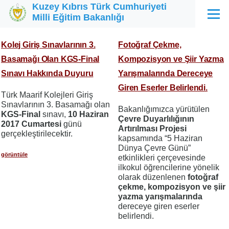
Kuzey Kıbrıs Türk Cumhuriyeti
Ana içeriğe atla
Milli Eğitim Bakanlığı
Menü
Kolej Giriş Sınavlarının 3.
Fotoğraf Çekme,
Basamağı Olan KGS-Final
Kompozisyon ve Şiir Yazma
Sınavı Hakkında Duyuru
Yarışmalarında Dereceye
Giren Eserler Belirlendi.
Türk Maarif Kolejleri Giriş
Sınavlarının 3. Basamağı olan
Bakanlığımızca yürütülen
KGS-Final
sınavı,
10 Haziran
Çevre Duyarlılığının
2017 Cumartesi
günü
Artırılması Projesi
gerçekleştirilecektir.
kapsamında “5 Haziran
Dünya Çevre Günü”
görüntüle
etkinlikleri çerçevesinde
ilkokul öğrencilerine yönelik
olarak düzenlenen
fotoğraf
çekme,
kompozisyon ve şiir
yazma yarışmalarında
dereceye giren eserler
belirlendi.