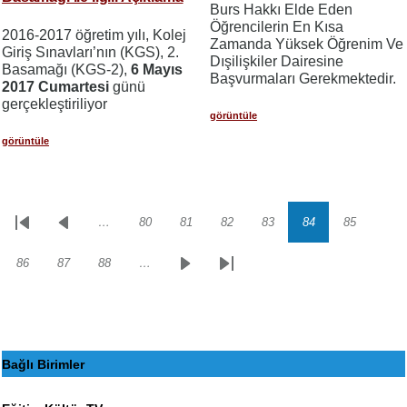
Burs Hakkı Elde Eden
Öğrencilerin En Kısa
2016-2017 öğretim yılı, Kolej
Zamanda Yüksek Öğrenim Ve
Giriş Sınavları’nın (KGS), 2.
Dışilişkiler Dairesine
Basamağı (KGS-2),
6 Mayıs
Başvurmaları Gerekmektedir.
2017 Cumartesi
günü
gerçekleştiriliyor
görüntüle
görüntüle
…
80
81
82
83
84
85
Sayfalama
İlk
Önceki
Sayfa
Sayfa
Sayfa
Sayfa
Sayfa
Sayfa
sayfa
sayfa
86
87
88
…
Sayfa
Sayfa
Sayfa
Sonraki
Son
sayfa
sayfa
Bağlı Birimler