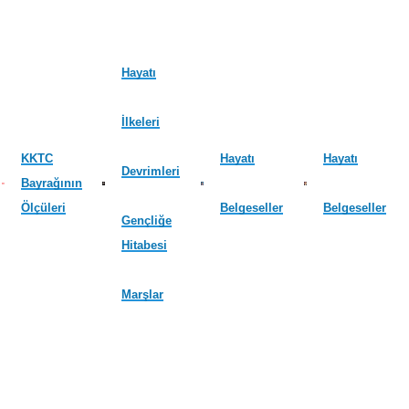
Hayatı
İlkeleri
KKTC
Hayatı
Hayatı
Devrimleri
Bayrağının
Ölçüleri
Belgeseller
Belgeseller
Gençliğe
Hitabesi
Marşlar