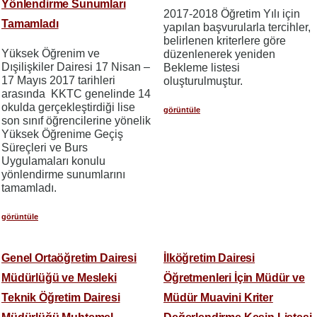
Yönlendirme Sunumları
2017-2018 Öğretim Yılı için
Tamamladı
yapılan başvurularla tercihler,
belirlenen kriterlere göre
Yüksek Öğrenim ve
düzenlenerek yeniden
Dışilişkiler Dairesi 17 Nisan –
Bekleme listesi
17 Mayıs 2017 tarihleri
oluşturulmuştur.
arasında KKTC genelinde 14
okulda gerçekleştirdiği lise
görüntüle
son sınıf öğrencilerine yönelik
Yüksek Öğrenime Geçiş
Süreçleri ve Burs
Uygulamaları konulu
yönlendirme sunumlarını
tamamladı.
görüntüle
Genel Ortaöğretim Dairesi
İlköğretim Dairesi
Müdürlüğü ve Mesleki
Öğretmenleri İçin Müdür ve
Teknik Öğretim Dairesi
Müdür Muavini Kriter