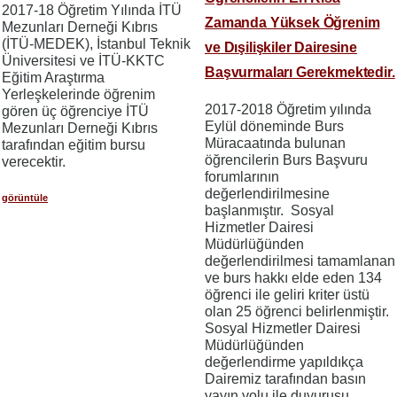
2017-18 Öğretim Yılında İTÜ
Zamanda Yüksek Öğrenim
Mezunları Derneği Kıbrıs
(İTÜ-MEDEK), İstanbul Teknik
ve Dışilişkiler Dairesine
Üniversitesi ve İTÜ-KKTC
Başvurmaları Gerekmektedir.
Eğitim Araştırma
Yerleşkelerinde öğrenim
2017-2018 Öğretim yılında
gören üç öğrenciye İTÜ
Eylül döneminde Burs
Mezunları Derneği Kıbrıs
Müracaatında bulunan
tarafından eğitim bursu
öğrencilerin Burs Başvuru
verecektir.
forumlarının
değerlendirilmesine
görüntüle
başlanmıştır. Sosyal
Hizmetler Dairesi
Müdürlüğünden
değerlendirilmesi tamamlanan
ve burs hakkı elde eden 134
öğrenci ile geliri kriter üstü
olan 25 öğrenci belirlenmiştir.
Sosyal Hizmetler Dairesi
Müdürlüğünden
değerlendirme yapıldıkça
Dairemiz tarafından basın
yayın yolu ile duyurusu