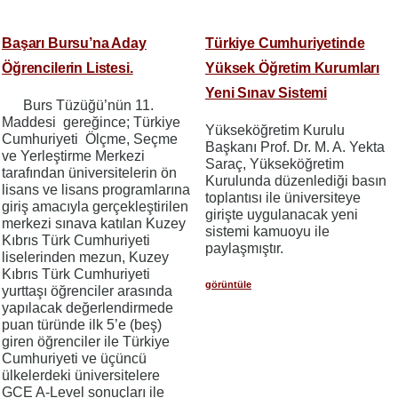
Başarı Bursu’na Aday
Türkiye Cumhuriyetinde
Öğrencilerin Listesi.
Yüksek Öğretim Kurumları
Yeni Sınav Sistemi
Burs Tüzüğü’nün 11.
Maddesi gereğince; Türkiye
Yükseköğretim Kurulu
Cumhuriyeti Ölçme, Seçme
Başkanı Prof. Dr. M. A. Yekta
ve Yerleştirme Merkezi
Saraç, Yükseköğretim
tarafından üniversitelerin ön
Kurulunda düzenlediği basın
lisans ve lisans programlarına
toplantısı ile üniversiteye
giriş amacıyla gerçekleştirilen
girişte uygulanacak yeni
merkezi sınava katılan Kuzey
sistemi kamuoyu ile
Kıbrıs Türk Cumhuriyeti
paylaşmıştır.
liselerinden mezun, Kuzey
Kıbrıs Türk Cumhuriyeti
görüntüle
yurttaşı öğrenciler arasında
yapılacak değerlendirmede
puan türünde ilk 5’e (beş)
giren öğrenciler ile Türkiye
Cumhuriyeti ve üçüncü
ülkelerdeki üniversitelere
GCE A-Level sonuçları ile