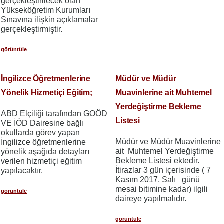
gerçekleştirilecek olan
Yükseköğretim Kurumları
Sınavına ilişkin açıklamalar
gerçekleştirmiştir.
görüntüle
İngilizce Öğretmenlerine
Müdür ve Müdür
Yönelik Hizmetiçi Eğitim;
Muavinlerine ait Muhtemel
Yerdeğiştirme Bekleme
ABD Elçiliği tarafından GOÖD
Listesi
VE İÖD Dairesine bağlı
okullarda görev yapan
Müdür ve Müdür Muavinlerine
İngilizce öğretmenlerine
ait Muhtemel Yerdeğiştirme
yönelik aşağıda detayları
Bekleme Listesi ektedir.
verilen hizmetiçi eğitim
İtirazlar 3 gün içerisinde ( 7
yapılacaktır.
Kasım 2017, Salı günü
mesai bitimine kadar) ilgili
görüntüle
daireye yapılmalıdır.
görüntüle