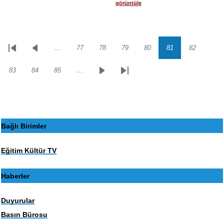
görüntüle
…
77
78
79
80
81
82
Sayfalama
İlk
Önceki
Sayfa
Sayfa
Sayfa
Sayfa
Sayfa
Sayfa
sayfa
sayfa
83
84
85
…
Sayfa
Sayfa
Sayfa
Sonraki
Son
sayfa
sayfa
Bağlı Birimler
Eğitim Kültür TV
Haberler
Duyurular
Basın Bürosu