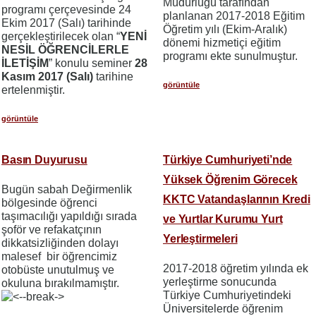
Müdürlüğü tarafından
programı çerçevesinde 24
planlanan 2017-2018 Eğitim
Ekim 2017 (Salı) tarihinde
Öğretim yılı (Ekim-Aralık)
gerçekleştirilecek olan “
YENİ
dönemi hizmetiçi eğitim
NESİL ÖĞRENCİLERLE
programı ekte sunulmuştur.
İLETİŞİM
” konulu seminer
28
Kasım 2017 (Salı)
tarihine
görüntüle
ertelenmiştir.
görüntüle
Basın Duyurusu
Türkiye Cumhuriyeti’nde
Yüksek Öğrenim Görecek
Bugün sabah Değirmenlik
KKTC Vatandaşlarının Kredi
bölgesinde öğrenci
taşımacılığı yapıldığı sırada
ve Yurtlar Kurumu Yurt
şoför ve refakatçının
Yerleştirmeleri
dikkatsizliğinden dolayı
malesef bir öğrencimiz
2017-2018 öğretim yılında ek
otobüste unutulmuş ve
yerleştirme sonucunda
okuluna bırakılmamıştır.
Türkiye Cumhuriyetindeki
Üniversitelerde öğrenim