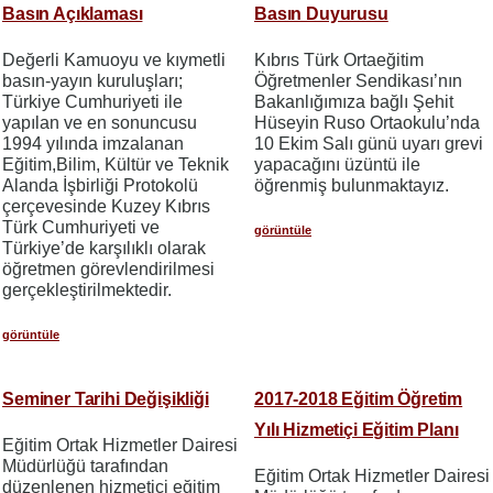
Basın Açıklaması
Basın Duyurusu
Değerli Kamuoyu ve kıymetli
Kıbrıs Türk Ortaeğitim
basın-yayın kuruluşları;
Öğretmenler Sendikası’nın
Türkiye Cumhuriyeti ile
Bakanlığımıza bağlı Şehit
yapılan ve en sonuncusu
Hüseyin Ruso Ortaokulu’nda
1994 yılında imzalanan
10 Ekim Salı günü uyarı grevi
Eğitim,Bilim, Kültür ve Teknik
yapacağını üzüntü ile
Alanda İşbirliği Protokolü
öğrenmiş bulunmaktayız.
çerçevesinde Kuzey Kıbrıs
Türk Cumhuriyeti ve
görüntüle
Türkiye’de karşılıklı olarak
öğretmen görevlendirilmesi
gerçekleştirilmektedir.
görüntüle
Seminer Tarihi Değişikliği
2017-2018 Eğitim Öğretim
Yılı Hizmetiçi Eğitim Planı
Eğitim Ortak Hizmetler Dairesi
Müdürlüğü tarafından
Eğitim Ortak Hizmetler Dairesi
düzenlenen hizmetiçi eğitim