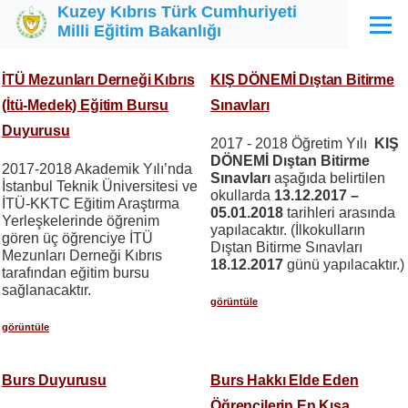
Kuzey Kıbrıs Türk Cumhuriyeti
Ana içeriğe atla
Milli Eğitim Bakanlığı
Menü
İTÜ Mezunları Derneği Kıbrıs
KIŞ DÖNEMİ Dıştan Bitirme
(İtü-Medek) Eğitim Bursu
Sınavları
Duyurusu
2017 - 2018 Öğretim Yılı
KIŞ
DÖNEMİ Dıştan Bitirme
2017-2018 Akademik Yılı’nda
Sınavları
aşağıda belirtilen
İstanbul Teknik Üniversitesi ve
okullarda
13.12.2017 –
İTÜ-KKTC Eğitim Araştırma
05.01.2018
tarihleri arasında
Yerleşkelerinde öğrenim
yapılacaktır. (İlkokulların
gören üç öğrenciye İTÜ
Dıştan Bitirme Sınavları
Mezunları Derneği Kıbrıs
18.12.2017
günü yapılacaktır.)
tarafından eğitim bursu
sağlanacaktır.
görüntüle
görüntüle
Burs Duyurusu
Burs Hakkı Elde Eden
Öğrencilerin En Kısa