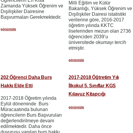
Öğrencilerin En Kısa
Milli Eğitim ve Kütür
Zamanda Yüksek Öğrenim ve
Bakanlığı, Yüksek Öğrenim ve
Dışilişkiler Dairesine
Dışilişkiler Dairesi istatistiki
Başvurmaları Gerekmektedir.
verilerine göre, 2016-2017
öğretim yılında KKTC
görüntüle
liselerinden mezun olan 2736
öğrenciden 2039’u
üniversitede okumayı tercih
etmiştir.
görüntüle
202 Öğrenci Daha Burs
2017-2018 Öğtretim Yılı
Hakkı Elde Etti
İlkokul 5. Sınıflar KGS
Kılavuz Kitapçığı
2017-2018 Öğretim yılında
Eylül döneminde Burs
görüntüle
Müracaatında bulunan
öğrencilerin Burs Başvuruları
değerlendirilmeye devam
edilmektedir. Daha önce
duyurusu yapılan burs hakkı