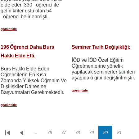
elde eden 330 öğrenci ile
geliri kriter üstü olan 54
öğrenci belirlenmişti.
görüntüle
196 Öğrenci Daha Burs
Seminer Tarih Değişikliği;
Hakkı Elde Etti.
İÖD ve İÖD Özel Eğitim
Öğretmenlerine yönelik
Burs Hakkı Elde Eden
yapılacak seminerler tarihleri
Öğrencilerin En Kısa
aşağıdaki gibi değiştirilmiştir.
Zamanda Yüksek Öğrenim Ve
Dışilişkiler Dairesine
görüntüle
Başvurmaları Gerekmektedir.
görüntüle
…
76
77
78
79
80
81
Sayfalama
İlk
Önceki
Sayfa
Sayfa
Sayfa
Sayfa
Sayfa
Sayfa