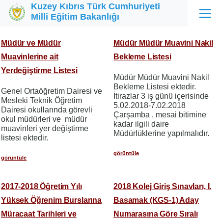
Kuzey Kıbrıs Türk Cumhuriyeti
Ana içeriğe atla
Milli Eğitim Bakanlığı
Menü
Müdür ve Müdür
Müdür Müdür Muavini Nakil
Muavinlerine ait
Bekleme Listesi
Yerdeğiştirme Listesi
Müdür Müdür Muavini Nakil
Bekleme Listesi ektedir.
Genel Ortaöğretim Dairesi ve
İtirazlar 3 iş günü içerisinde
Mesleki Teknik Öğretim
5.02.2018-7.02.2018
Dairesi okullarında görevli
Çarşamba , mesai bitimine
okul müdürleri ve müdür
kadar ilgili daire
muavinleri yer değiştirme
Müdürlüklerine yapılmalıdır.
listesi ektedir.
görüntüle
görüntüle
2017-2018 Öğretim Yılı
2018 Kolej Giriş Sınavları, I.
Yüksek Öğrenim Burslarına
Basamak (KGS-1) Aday
Müracaat Tarihleri ve
Numarasına Göre Sıralı