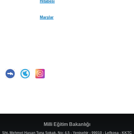
Hitabesi
Marşlar
Milli Eğitim Bakanlığı
Şht. Mehmet Hasan Tuna Sokak, No: 4,5 - Yenişehir - 99010 - Lefkoşa - KKTC