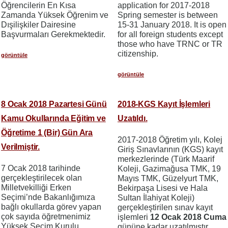
Öğrencilerin En Kısa
application for 2017-2018
Zamanda Yüksek Öğrenim ve
Spring semester is between
Dışilişkiler Dairesine
15-31 January 2018. It is open
Başvurmaları Gerekmektedir.
for all foreign students except
those who have TRNC or TR
citizenship.
görüntüle
görüntüle
8 Ocak 2018 Pazartesi Günü
2018-KGS Kayıt İşlemleri
Kamu Okullarında Eğitim ve
Uzatıldı.
Öğretime 1 (Bir) Gün Ara
2017-2018 Öğretim yılı, Kolej
Verilmiştir.
Giriş Sınavlarının (KGS) kayıt
merkezlerinde (Türk Maarif
7 Ocak 2018 tarihinde
Koleji, Gazimağusa TMK, 19
gerçekleştirilecek olan
Mayıs TMK, Güzelyurt TMK,
Milletvekilliği Erken
Bekirpaşa Lisesi ve Hala
Seçimi’nde Bakanlığımıza
Sultan İlahiyat Koleji)
bağlı okullarda görev yapan
gerçekleştirilen sınav kayıt
çok sayıda öğretmenimiz
işlemleri
12 Ocak 2018 Cuma
Yüksek Seçim Kurulu
gününe kadar uzatılmıştır.