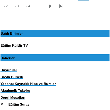
sayfa
sayfa
82
83
84
…
Sayfa
Sayfa
Sayfa
Sonraki
Son
sayfa
sayfa
Bağlı Birimler
Eğitim Kültür TV
Haberler
Duyurular
Basın Bürosu
Yabancı Kaynaklı Hibe ve Burslar
Akademik Takvim
Dergi Mesajları
Milli Eğitim Şurası