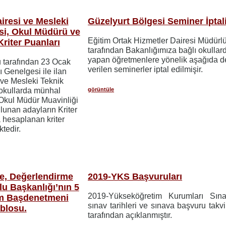
iresi ve Mesleki
Güzelyurt Bölgesi Seminer İptal
si, Okul Müdürü ve
Eğitim Ortak Hizmetler Dairesi Müdürl
riter Puanları
tarafından Bakanlığımıza bağlı okullar
yapan öğretmenlere yönelik aşağıda de
tarafından 23 Ocak
verilen seminerler iptal edilmişir.
ı Genelgesi ile ilan
 ve Mesleki Teknik
 okullarda münhal
görüntüle
Okul Müdür Muavinliği
unan adayların Kriter
hesaplanan kriter
ktedir.
me, Değerlendirme
2019-YKS Başvuruları
u Başkanlığı’nın 5
2019-Yükseköğretim Kurumları Sın
tim Başdenetmeni
sınav tarihleri ve sınava başvuru ta
blosu.
tarafından açıklanmıştır.