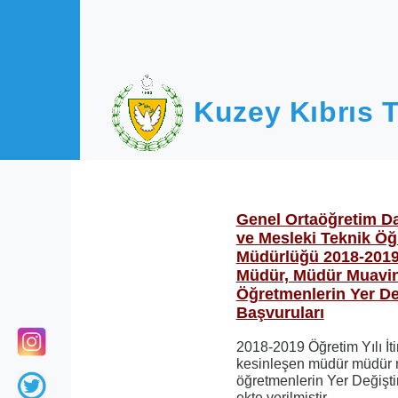
Ana içeriğe atla
Kuzey Kıbrıs T
Genel Ortaöğretim D
ve Mesleki Teknik Öğ
Müdürlüğü 2018-2019 
Müdür, Müdür Muavin
Öğretmenlerin Yer De
Başvuruları
2018-2019 Öğretim Yılı İt
kesinleşen müdür müdür 
öğretmenlerin Yer Değişt
ekte verilmiştir.