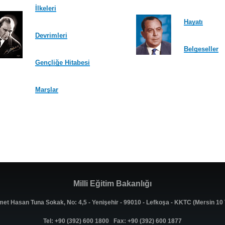
İlkeleri
Hayatı
Devrimleri
Belgeseller
Gençliğe Hitabesi
Marşlar
Milli Eğitim Bakanlığı
met Hasan Tuna Sokak, No: 4,5 - Yenişehir - 99010 - Lefkoşa - KKTC (Mersin 1
Tel: +90 (392) 600 1800 Fax: +90 (392) 600 1877