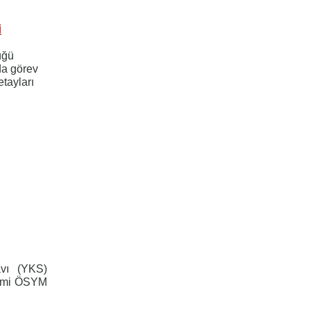
i
üğü
da görev
tayları
avı (YKS)
kvimi ÖSYM