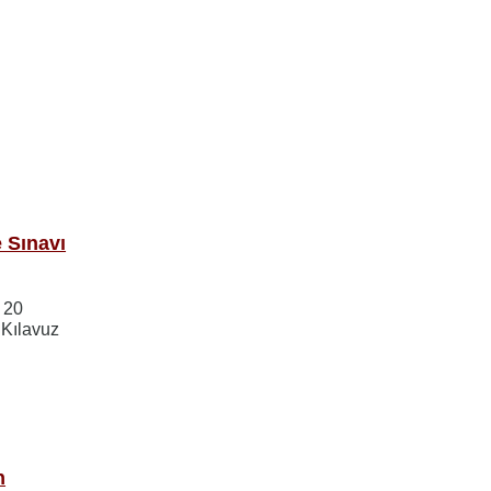
 Sınavı
 20
 Kılavuz
n