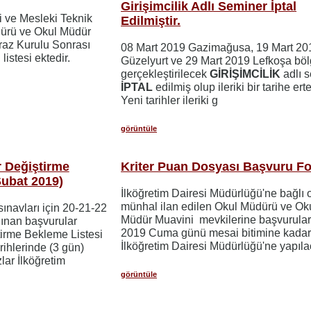
Girişimcilik Adlı Seminer İptal
i ve Mesleki Teknik
Edilmiştir.
dürü ve Okul Müdür
iraz Kurulu Sonrası
08 Mart 2019 Gazimağusa, 19 Mart 20
listesi ektedir.
Güzelyurt ve 29 Mart 2019 Lefkoşa bö
gerçekleştirilecek
GİRİŞİMCİLİK
adlı 
İPTAL
edilmiş olup ileriki bir tarihe ert
Yeni tarihler ileriki g
görüntüle
r Değiştirme
Kriter Puan Dosyası Başvuru F
Şubat 2019)
İlköğretim Dairesi Müdürlüğü'ne bağlı 
münhal ilan edilen Okul Müdürü ve Ok
ınavları için 20-21-22
Müdür Muavini mevkilerine başvurular
lınan başvurular
2019 Cuma günü mesai bitimine kada
irme Bekleme Listesi
İlköğretim Dairesi Müdürlüğü'ne yapıla
rihlerinde (3 gün)
lar İlköğretim
görüntüle