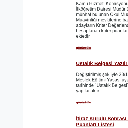
Kamu Hizmeti Komisyonu t
İlköğretim Dairesi Müdürl
münhal bulunan Okul Müd
Muavinliği mevkilerine b
adayların Kriter Değerle
hesaplanan kriter puanları
ektedir.
görüntüle
Ustalık Belgesi Yazıl
Değiştirilmiş şekliyle 28/1
Meslek Eğitimi Yasası uy
tarihinde "Ustalık Belgesi''
yapılacaktır.
görüntüle
İtiraz Kurulu Sonrası
Puanları Listesi