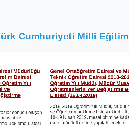
ürk Cumhuriyeti Milli Eğitim
airesi Müdürlüğü
Genel Ortaöğretim Dairesi ve Me
retim Dairesi
Teknik Öğretim Dairesi 2018-20
Öğretim Yılı
Öğretim Yılı Müdür, Müdür Muav
i ve
Öğretmenlerin Yer Değiştirme 
ğiştirme
Listesi (16.04.2019)
2018-2019 Öğretim Yılı Müdür, Müdür 
ve Öğretmen bekleme listesi ektedir. İti
irazlar sonucu oluşan
18-19 Nisan 2019, mesai bitimine kadar 
muavini ve
daire müdürlüklerine yapılabilecektir.
irme Bekleme Listesi