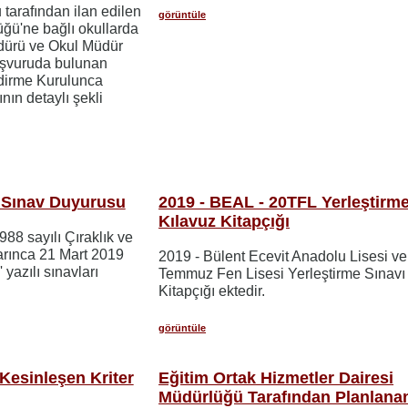
arafından ilan edilen
görüntüle
üğü'ne bağlı okullarda
ürü ve Okul Müdür
aşvuruda bulunan
ndirme Kurulunca
nın detaylı şekli
ı Sınav Duyurusu
2019 - BEAL - 20TFL Yerleştirme
Kılavuz Kitapçığı
988 sayılı Çıraklık ve
arınca 21 Mart 2019
2019 - Bülent Ecevit Anadolu Lisesi ve
 yazılı sınavları
Temmuz Fen Lisesi Yerleştirme Sınavı
Kitapçığı ektedir.
görüntüle
 Kesinleşen Kriter
Eğitim Ortak Hizmetler Dairesi
Müdürlüğü Tarafından Planlana