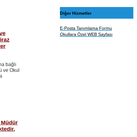
Diğer Hizmetler
E-Posta Tanımlama Formu
 ve
Okullara Özel WEB Sayfası
iraz
ter
na bağlı
ü ve Okul
a
- Müdür
tedir.