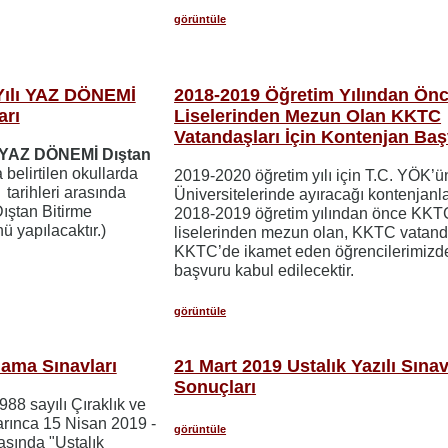
görüntüle
Yılı YAZ DÖNEMİ
2018-2019 Öğretim Yılından Ön
arı
Liselerinden Mezun Olan KKTC
Vatandaşları İçin Kontenjan Ba
YAZ DÖNEMİ Dıştan
belirtilen okullarda
2019-2020 öğretim yılı için T.C. YÖK’ü
9
tarihleri arasında
Üniversitelerinde ayıracağı kontenjanla
 Dıştan Bitirme
2018-2019 öğretim yılından önce KKT
ü yapılacaktır.)
liselerinden mezun olan, KKTC vatand
KKTC’de ikamet eden öğrencilerimizd
başvuru kabul edilecektir.
görüntüle
lama Sınavları
21 Mart 2019 Ustalık Yazılı Sına
Sonuçları
988 sayılı Çıraklık ve
arınca 15 Nisan 2019 -
görüntüle
asında "Ustalık