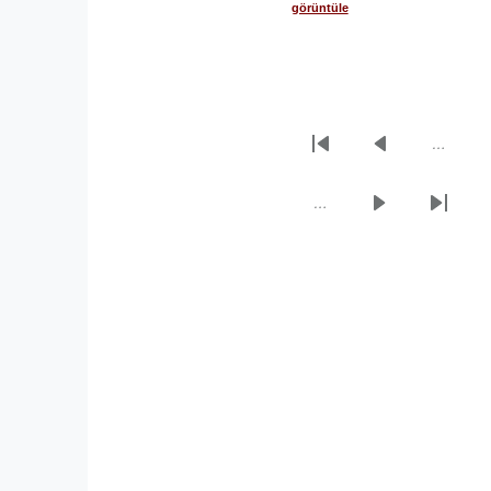
görüntüle
…
Sayfalama
İlk
Önceki
sayfa
sayfa
…
Sonraki
Son
sayfa
sayfa