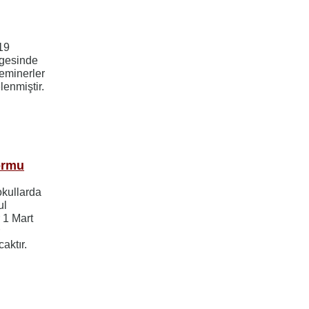
19
lgesinde
seminerler
elenmiştir.
ormu
okullarda
ul
 1 Mart
r
caktır.