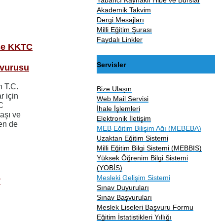
Akademik Takvim
Dergi Mesajları
Milli Eğitim Şurası
Faydalı Linkler
ce KKTC
Servisler
şvurusu
n T.C.
Bize Ulaşın
r için
Web Mail Servisi
C
İhale İşlemleri
aşı ve
Elektronik İletişim
en de
MEB Eğitim Bilişim Ağı (MEBEBA)
Uzaktan Eğitim Sistemi
Milli Eğitim Bilgi Sistemi (MEBBIS)
Yüksek Öğrenim Bilgi Sistemi
(YOBİS)
Mesleki Gelişim Sistemi
v
Sınav Duyuruları
Sınav Başvuruları
Meslek Liseleri Başvuru Formu
Eğitim İstatistikleri Yıllığı