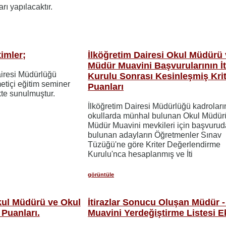
rı yapılacaktır.
imler;
İlköğretim Dairesi Okul Müdürü
Müdür Muavini Başvurularının İt
airesi Müdürlüğü
Kurulu Sonrası Kesinleşmiş Kri
etiçi eğitim seminer
Puanları
ekte sunulmuştur.
İlköğretim Dairesi Müdürlüğü kadroları
okullarda münhal bulunan Okul Müdür
Müdür Muavini mevkileri için başvurud
bulunan adayların Öğretmenler Sınav
Tüzüğü'ne göre Kriter Değerlendirme
Kurulu'nca hesaplanmış ve İti
görüntüle
Okul Müdürü ve Okul
İtirazlar Sonucu Oluşan Müdür 
 Puanları.
Muavini Yerdeğiştirme Listesi Ek