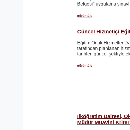
Belgesi'' uygulama sınavla
görüntüle
Güncel Hizmetiçi Eğit
Eğitim Ortak Hizmetler D
tarafından planlanan hizm
tarihleri güncel şekliyle 
görüntüle
İlköğretim Dairesi, 
Müdür Muavini Kriter