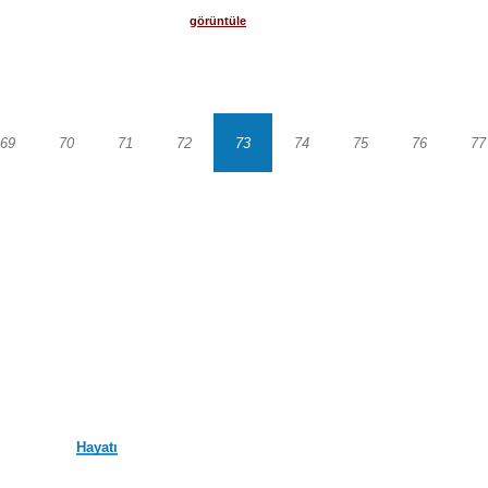
görüntüle
69
70
71
72
73
74
75
76
77
Sayfa
Sayfa
Sayfa
Sayfa
Sayfa
Sayfa
Sayfa
Sayfa
S
Hayatı