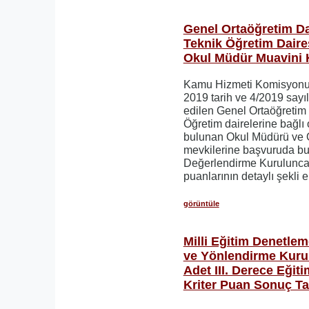
Genel Ortaöğretim Da
Teknik Öğretim Daire
Okul Müdür Muavini K
Kamu Hizmeti Komisyonu 
2019 tarih ve 4/2019 sayıl
edilen Genel Ortaöğretim
Öğretim dairelerine bağlı
bulunan Okul Müdürü ve 
mevkilerine başvuruda bul
Değerlendirme Kurulunca 
puanlarının detaylı şekli e
görüntüle
Milli Eğitim Denetle
ve Yönlendirme Kurul
Adet III. Derece Eği
Kriter Puan Sonuç Ta