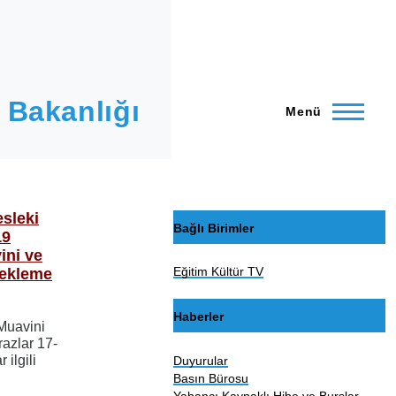
 Bakanlığı
Menü
sleki
Bağlı Birimler
19
ini ve
Eğitim Kültür TV
Bekleme
Haberler
Muavini
razlar 17-
ilgili
Duyurular
Basın Bürosu
Yabancı Kaynaklı Hibe ve Burslar