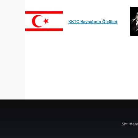
KKTC Bayrağının Ölçüleri
Şht. Meh