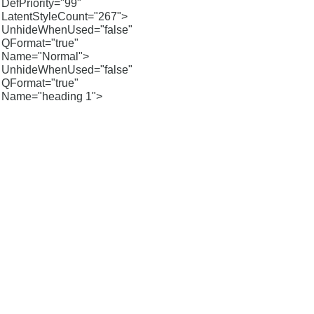
DefPriority="99"
LatentStyleCount="267">
UnhideWhenUsed="false"
QFormat="true"
Name="Normal">
UnhideWhenUsed="false"
QFormat="true"
Name="heading 1">