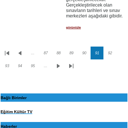
Gerçekleştirilecek olan
sınavların tarihleri ve sınav
merkezleri aşağıdaki gibidir.
görüntüle
…
87
88
89
90
91
92
Sayfalama
İlk
Önceki
Sayfa
Sayfa
Sayfa
Sayfa
Sayfa
Sayfa
sayfa
sayfa
93
94
95
…
Sayfa
Sayfa
Sayfa
Sonraki
Son
sayfa
sayfa
Bağlı Birimler
Eğitim Kültür TV
Haberler