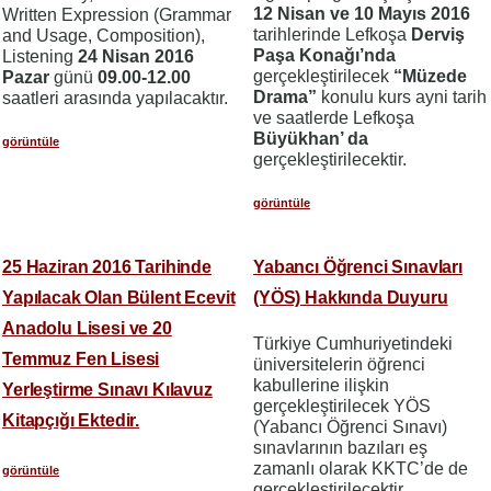
12 Nisan ve 10 Mayıs 2016
Written Expression (Grammar
tarihlerinde Lefkoşa
Derviş
and Usage, Composition),
Paşa Konağı’nda
Listening
24 Nisan 2016
gerçekleştirilecek
“Müzede
Pazar
günü
09.00-12.00
Drama”
konulu kurs ayni tarih
saatleri arasında yapılacaktır.
ve saatlerde Lefkoşa
Büyükhan’ da
görüntüle
gerçekleştirilecektir.
görüntüle
25 Haziran 2016 Tarihinde
Yabancı Öğrenci Sınavları
Yapılacak Olan Bülent Ecevit
(YÖS) Hakkında Duyuru
Anadolu Lisesi ve 20
Türkiye Cumhuriyetindeki
Temmuz Fen Lisesi
üniversitelerin öğrenci
kabullerine ilişkin
Yerleştirme Sınavı Kılavuz
gerçekleştirilecek YÖS
Kitapçığı Ektedir.
(Yabancı Öğrenci Sınavı)
sınavlarının bazıları eş
zamanlı olarak KKTC’de de
görüntüle
gerçekleştirilecektir.