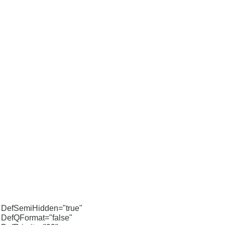
DefSemiHidden="true"
DefQFormat="false"