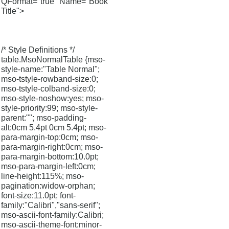
QFormat="true" Name="Book
Title">
/* Style Definitions */
table.MsoNormalTable {mso-
style-name:"Table Normal";
mso-tstyle-rowband-size:0;
mso-tstyle-colband-size:0;
mso-style-noshow:yes; mso-
style-priority:99; mso-style-
parent:""; mso-padding-
alt:0cm 5.4pt 0cm 5.4pt; mso-
para-margin-top:0cm; mso-
para-margin-right:0cm; mso-
para-margin-bottom:10.0pt;
mso-para-margin-left:0cm;
line-height:115%; mso-
pagination:widow-orphan;
font-size:11.0pt; font-
family:"Calibri","sans-serif";
mso-ascii-font-family:Calibri;
mso-ascii-theme-font:minor-