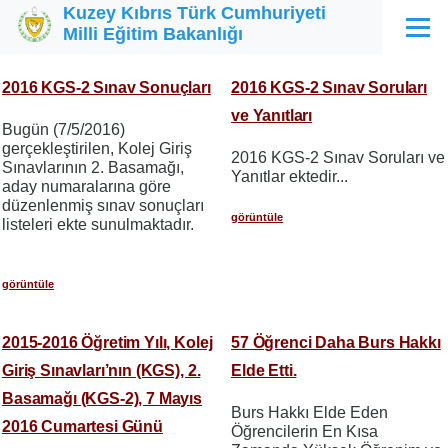
Kuzey Kıbrıs Türk Cumhuriyeti
Ana içeriğe atla
Milli Eğitim Bakanlığı
Menü
2016 KGS-2 Sınav Sonuçları
2016 KGS-2 Sınav Soruları
ve Yanıtları
Bugün (7/5/2016)
gerçekleştirilen, Kolej Giriş
2016 KGS-2 Sınav Soruları ve
Sınavlarının 2. Basamağı,
Yanıtlar ektedir...
aday numaralarına göre
düzenlenmiş sınav sonuçları
görüntüle
listeleri ekte sunulmaktadır.
görüntüle
2015-2016 Öğretim Yılı, Kolej
57 Öğrenci Daha Burs Hakkı
Giriş Sınavları’nın (KGS), 2.
Elde Etti.
Basamağı (KGS-2), 7 Mayıs
Burs Hakkı Elde Eden
2016 Cumartesi Günü
Öğrencilerin En Kısa