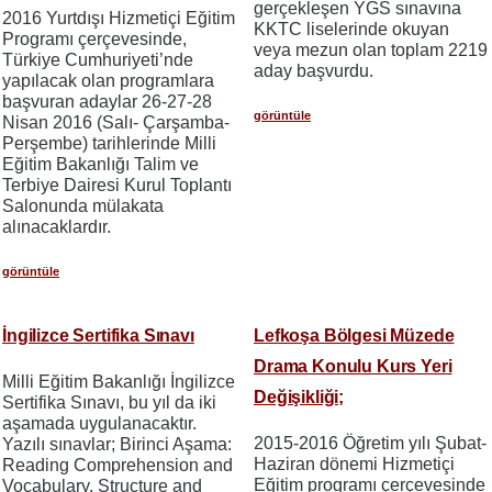
gerçekleşen YGS sınavına
2016 Yurtdışı Hizmetiçi Eğitim
KKTC liselerinde okuyan
Programı çerçevesinde,
veya mezun olan toplam 2219
Türkiye Cumhuriyeti’nde
aday başvurdu.
yapılacak olan programlara
başvuran adaylar 26-27-28
görüntüle
Nisan 2016 (Salı- Çarşamba-
Perşembe) tarihlerinde Milli
Eğitim Bakanlığı Talim ve
Terbiye Dairesi Kurul Toplantı
Salonunda mülakata
alınacaklardır.
görüntüle
İngilizce Sertifika Sınavı
Lefkoşa Bölgesi Müzede
Drama Konulu Kurs Yeri
Milli Eğitim Bakanlığı İngilizce
Değişikliği;
Sertifika Sınavı, bu yıl da iki
aşamada uygulanacaktır.
2015-2016 Öğretim yılı Şubat-
Yazılı sınavlar; Birinci Aşama:
Haziran dönemi Hizmetiçi
Reading Comprehension and
Eğitim programı çerçevesinde
Vocabulary, Structure and