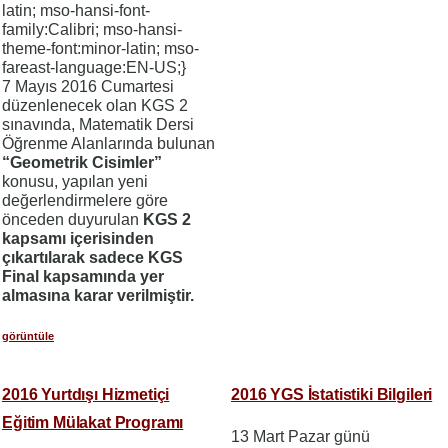
latin; mso-hansi-font-
family:Calibri; mso-hansi-
theme-font:minor-latin; mso-
fareast-language:EN-US;}
7 Mayıs 2016 Cumartesi
düzenlenecek olan KGS 2
sınavında, Matematik Dersi
Öğrenme Alanlarında bulunan
“Geometrik Cisimler”
konusu, yapılan yeni
değerlendirmelere göre
önceden duyurulan
KGS 2
kapsamı içerisinden
çıkartılarak sadece KGS
Final kapsamında yer
almasına karar verilmiştir.
görüntüle
2016 Yurtdışı Hizmetiçi
2016 YGS İstatistiki Bilgileri
Eğitim Mülakat Programı
13 Mart Pazar günü