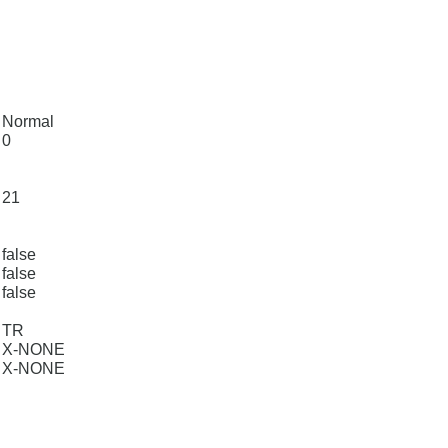
Normal
0
21
false
false
false
TR
X-NONE
X-NONE