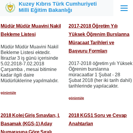
Kuzey Kıbrıs Türk Cumhuriyeti
Ana içeriğe atla
Milli Eğitim Bakanlığı
Menü
Müdür Müdür Muavini Nakil
2017-2018 Öğretim Yılı
Bekleme Listesi
Yüksek Öğrenim Burslarına
Müracaat Tarihleri ve
Müdür Müdür Muavini Nakil
Başvuru Formları
Bekleme Listesi ektedir.
İtirazlar 3 iş günü içerisinde
2017-2018 öğretim yılı Yüksek
5.02.2018-7.02.2018
Öğrenim burslarına
Çarşamba , mesai bitimine
müracaatlar 1 Şubat - 28
kadar ilgili daire
Şubat 2018 (her iki tarih dahil)
Müdürlüklerine yapılmalıdır.
tarihlerinde yapılacaktır.
görüntüle
görüntüle
2018 Kolej Giriş Sınavları, I.
2018 KGS1 Soru ve Cevap
Basamak (KGS-1) Aday
Anahtarları
Numarasına Göre Sıralı