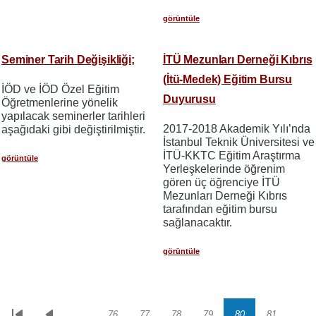
görüntüle
Seminer Tarih Değişikliği;
İTÜ Mezunları Derneği Kıbrıs
(İtü-Medek) Eğitim Bursu
İÖD ve İÖD Özel Eğitim
Duyurusu
Öğretmenlerine yönelik
yapılacak seminerler tarihleri
2017-2018 Akademik Yılı’nda
aşağıdaki gibi değiştirilmiştir.
İstanbul Teknik Üniversitesi ve
İTÜ-KKTC Eğitim Araştırma
görüntüle
Yerleşkelerinde öğrenim
gören üç öğrenciye İTÜ
Mezunları Derneği Kıbrıs
tarafından eğitim bursu
sağlanacaktır.
görüntüle
…
76
77
78
79
80
81