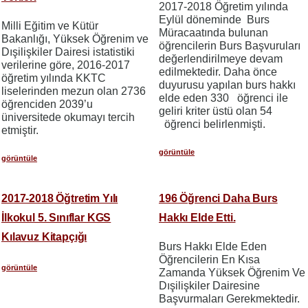
2017-2018 Öğretim yılında
Eylül döneminde Burs
Milli Eğitim ve Kütür
Müracaatında bulunan
Bakanlığı, Yüksek Öğrenim ve
öğrencilerin Burs Başvuruları
Dışilişkiler Dairesi istatistiki
değerlendirilmeye devam
verilerine göre, 2016-2017
edilmektedir. Daha önce
öğretim yılında KKTC
duyurusu yapılan burs hakkı
liselerinden mezun olan 2736
elde eden 330 öğrenci ile
öğrenciden 2039’u
geliri kriter üstü olan 54
üniversitede okumayı tercih
öğrenci belirlenmişti.
etmiştir.
görüntüle
görüntüle
2017-2018 Öğtretim Yılı
196 Öğrenci Daha Burs
İlkokul 5. Sınıflar KGS
Hakkı Elde Etti.
Kılavuz Kitapçığı
Burs Hakkı Elde Eden
Öğrencilerin En Kısa
görüntüle
Zamanda Yüksek Öğrenim Ve
Dışilişkiler Dairesine
Başvurmaları Gerekmektedir.