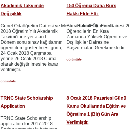
Akademik Takvimde
153 Öğrenci Daha Burs
Değişiklik
Hakkı Elde Etti.
Genel Ortaöğretim Dairesi ve Mesleki Teknik Öğretim Dairesi 2
Burs Hakkı Elde Eden
2018 Öğretim Yılı Akademik
Öğrencilerin En Kısa
Takvimi’inde yer alan I.
Zamanda Yüksek Öğrenim ve
Dönem sonu sınav kağıtlarının
Dışilişkiler Dairesine
öğrencilere gösterilmesi günü,
Başvurmaları Gerekmektedir.
24 Ocak 2018 Çarşmaba
yerine 26 Ocak 2018 Cuma
görüntüle
olarak değiştirilmesine karar
verilmiştir.
görüntüle
TRNC State Scholarship
8 Ocak 2018 Pazartesi Günü
Application
Kamu Okullarında Eğitim ve
Öğretime 1 (Bir) Gün Ara
TRNC State Scholarship
Verilmiştir.
application for 2017-2018