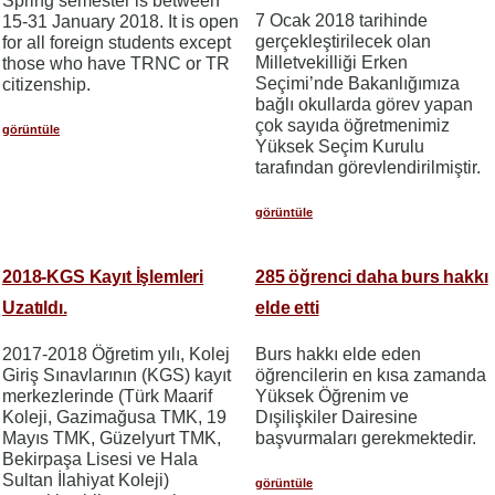
Spring semester is between
7 Ocak 2018 tarihinde
15-31 January 2018. It is open
gerçekleştirilecek olan
for all foreign students except
Milletvekilliği Erken
those who have TRNC or TR
Seçimi’nde Bakanlığımıza
citizenship.
bağlı okullarda görev yapan
çok sayıda öğretmenimiz
görüntüle
Yüksek Seçim Kurulu
tarafından görevlendirilmiştir.
görüntüle
2018-KGS Kayıt İşlemleri
285 öğrenci daha burs hakkı
Uzatıldı.
elde etti
2017-2018 Öğretim yılı, Kolej
Burs hakkı elde eden
Giriş Sınavlarının (KGS) kayıt
öğrencilerin en kısa zamanda
merkezlerinde (Türk Maarif
Yüksek Öğrenim ve
Koleji, Gazimağusa TMK, 19
Dışilişkiler Dairesine
Mayıs TMK, Güzelyurt TMK,
başvurmaları gerekmektedir.
Bekirpaşa Lisesi ve Hala
Sultan İlahiyat Koleji)
görüntüle