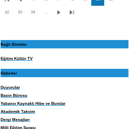
Sayfalama
İlk
Önceki
Sayfa
Sayfa
Sayfa
Sayfa
Sayfa
Sayfa
sayfa
sayfa
82
83
84
…
Sayfa
Sayfa
Sayfa
Sonraki
Son
sayfa
sayfa
Bağlı Birimler
Eğitim Kültür TV
Haberler
Duyurular
Basın Bürosu
Yabancı Kaynaklı Hibe ve Burslar
Akademik Takvim
Dergi Mesajları
Milli Eğitim Şurası