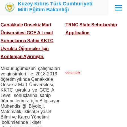
Kuzey Kıbrıs Türk Cumhuriyeti
Ana içeriğe atla
Milli Eğitim Bakanlığı
Menü
Çanakkale Onsekiz Mart
TRNC State Scholarship
Üniversitesi GCE A Level
Application
Sonuçlarına Sahip KKTC
Uyruklu Öğrenciler İçin
Kontenjan Ayırmıştır.
Müdürlüğümüzün çalışmaları
görüntüle
ve girişimleri ile 2018-2019
öğretim yılında Çanakkale
Onsekiz Mart Üniversitesi,
KKTC uyruklu ve GCE A
Level sonuçlarına sahip
öğrencilerimiz için Bilgisayar
Mühendisliği, Biyoloji,
Matematik, İktisat,Siyaset
Bilmi ve Kamu Yönetimi
bölümlerinde ikişer