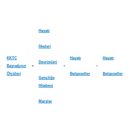
Hayatı
İlkeleri
KKTC
Hayatı
Hayatı
Devrimleri
Bayrağının
Ölçüleri
Belgeseller
Belgeseller
Gençliğe
Hitabesi
Marşlar