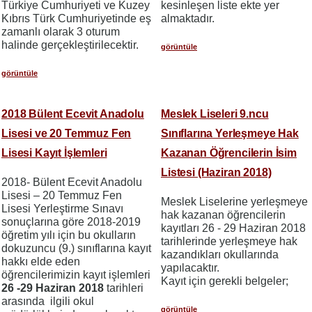
Türkiye Cumhuriyeti ve Kuzey
kesinleşen liste ekte yer
Kıbrıs Türk Cumhuriyetinde eş
almaktadır.
zamanlı olarak 3 oturum
halinde gerçekleştirilecektir.
görüntüle
görüntüle
2018 Bülent Ecevit Anadolu
Meslek Liseleri 9.ncu
Lisesi ve 20 Temmuz Fen
Sınıflarına Yerleşmeye Hak
Lisesi Kayıt İşlemleri
Kazanan Öğrencilerin İsim
Listesi (Haziran 2018)
2018- Bülent Ecevit Anadolu
Lisesi – 20 Temmuz Fen
Meslek Liselerine yerleşmeye
Lisesi Yerleştirme Sınavı
hak kazanan öğrencilerin
sonuçlarına göre 2018-2019
kayıtları 26 - 29 Haziran 2018
öğretim yılı için bu okulların
tarihlerinde yerleşmeye hak
dokuzuncu (9.) sınıflarına kayıt
kazandıkları okullarında
hakkı elde eden
yapılacaktır.
öğrencilerimizin kayıt işlemleri
Kayıt için gerekli belgeler;
26 -29 Haziran 2018
tarihleri
arasında ilgili okul
görüntüle