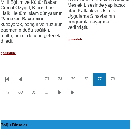
Milli Eğitim ve Kültür Bakanı
Meslek Lisesinde yapılacak
Cemal Özyiğit, Kıbrıs Türk
olan Kalfalık ve Ustalık
Halkı ile tüm İslam dünyasının
Uygulama Sınavlarının
Ramazan Bayramını
programları aşağıda
kutlayarak, barışın ve huzurun
verilmiştir.
egemen olduğu sağlıklı,
mutlu, huzur dolu bir gelecek
görüntüle
diledi.
görüntüle
…
73
74
75
76
77
78
Sayfalama
İlk
Önceki
Sayfa
Sayfa
Sayfa
Sayfa
Sayfa
Sayfa
sayfa
sayfa
79
80
81
…
Sayfa
Sayfa
Sayfa
Sonraki
Son
sayfa
sayfa
Bağlı Birimler