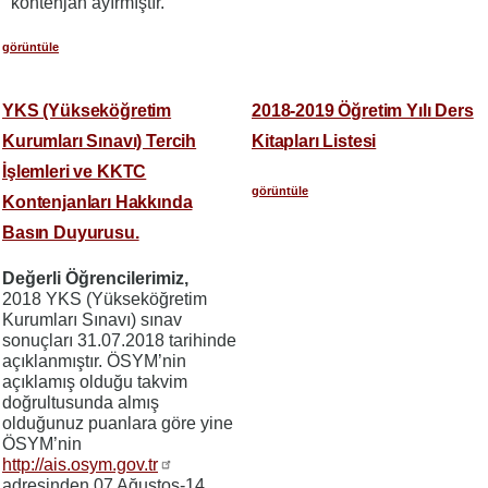
kontenjan ayırmıştır.
görüntüle
YKS (Yükseköğretim
2018-2019 Öğretim Yılı Ders
Kurumları Sınavı) Tercih
Kitapları Listesi
İşlemleri ve KKTC
görüntüle
Kontenjanları Hakkında
Basın Duyurusu.
Değerli Öğrencilerimiz,
2018 YKS (Yükseköğretim
Kurumları Sınavı) sınav
sonuçları 31.07.2018 tarihinde
açıklanmıştır. ÖSYM’nin
açıklamış olduğu takvim
doğrultusunda almış
olduğunuz puanlara göre yine
ÖSYM’nin
http://ais.osym.gov.tr
adresinden 07 Ağustos-14