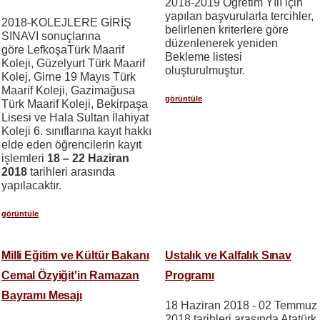
2018-2019 Öğretim Yılı için
yapılan başvurularla tercihler,
2018-KOLEJLERE GİRİŞ
belirlenen kriterlere göre
SINAVI sonuçlarına
düzenlenerek yeniden
göre LefkoşaTürk Maarif
Bekleme listesi
Koleji, Güzelyurt Türk Maarif
oluşturulmuştur.
Kolej, Girne 19 Mayıs Türk
Maarif Koleji, Gazimağusa
görüntüle
Türk Maarif Koleji, Bekirpaşa
Lisesi ve Hala Sultan İlahiyat
Koleji 6. sınıflarına kayıt hakkı
elde eden öğrencilerin kayıt
işlemleri
18 – 22 Haziran
2018
tarihleri arasında
yapılacaktır.
görüntüle
Milli Eğitim ve Kültür Bakanı
Ustalık ve Kalfalık Sınav
Cemal Özyiğit'in Ramazan
Programı
Bayramı Mesajı
18 Haziran 2018 - 02 Temmuz
2018 tarihleri arasında Atatürk