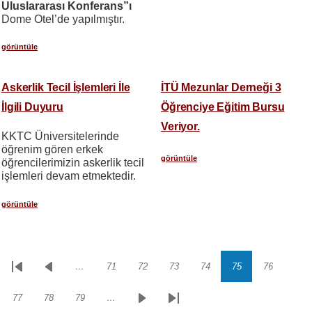
Uluslararası Konferans”ı
Dome Otel’de yapılmıştır.
görüntüle
Askerlik Tecil İşlemleri İle
İTÜ Mezunlar Derneği 3
İlgili Duyuru
Öğrenciye Eğitim Bursu
Veriyor.
KKTC Üniversitelerinde
öğrenim gören erkek
görüntüle
öğrencilerimizin askerlik tecil
işlemleri devam etmektedir.
görüntüle
…
71
72
73
74
75
76
Sayfalama
İlk
Önceki
Sayfa
Sayfa
Sayfa
Sayfa
Sayfa
Sayfa
sayfa
sayfa
77
78
79
…
Sayfa
Sayfa
Sayfa
Sonraki
Son