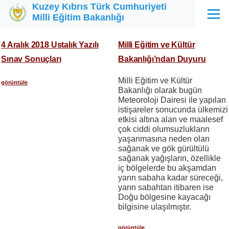
Kuzey Kıbrıs Türk Cumhuriyeti
Ana içeriğe atla
Milli Eğitim Bakanlığı
Menü
4 Aralık 2018 Ustalık Yazılı
Milli Eğitim ve Kültür
Sınav Sonuçları
Bakanlığı’ndan Duyuru
Milli Eğitim ve Kültür
görüntüle
Bakanlığı olarak bugün
Meteoroloji Dairesi ile yapılan
istişareler sonucunda ülkemizi
etkisi altına alan ve maalesef
çok ciddi olumsuzlukların
yaşanmasına neden olan
sağanak ve gök gürültülü
sağanak yağışların, özellikle
iç bölgelerde bu akşamdan
yarın sabaha kadar süreceği,
yarın sabahtan itibaren ise
Doğu bölgesine kayacağı
bilgisine ulaşılmıştır.
görüntüle