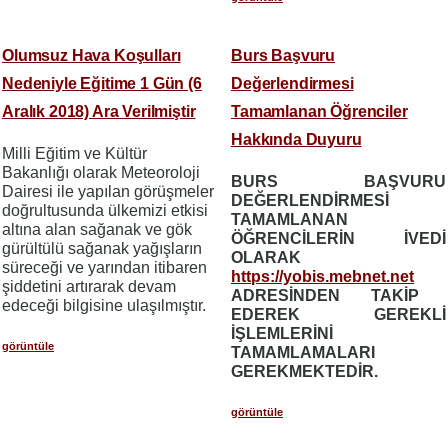
Olumsuz Hava Koşulları
Burs Başvuru
Nedeniyle Eğitime 1 Gün (6
Değerlendirmesi
Aralık 2018) Ara Verilmiştir
Tamamlanan Öğrenciler
Hakkında Duyuru
Milli Eğitim ve Kültür
Bakanlığı olarak Meteoroloji
BURS BAŞVURU
Dairesi ile yapılan görüşmeler
DEĞERLENDİRMESİ
doğrultusunda ülkemizi etkisi
TAMAMLANAN
altına alan sağanak ve gök
ÖĞRENCİLERİN İVEDİ
gürültülü sağanak yağışların
OLARAK
süreceği ve yarından itibaren
https://yobis.mebnet.net
şiddetini artırarak devam
ADRESİNDEN TAKİP
edeceği bilgisine ulaşılmıştır.
EDEREK GEREKLİ
İŞLEMLERİNİ
görüntüle
TAMAMLAMALARI
GEREKMEKTEDİR.
görüntüle