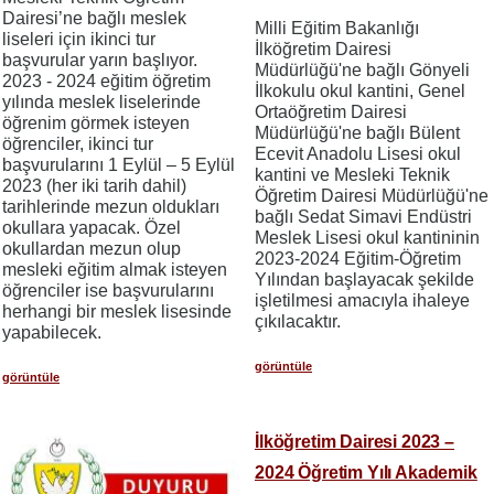
Dairesi’ne bağlı meslek
Milli Eğitim Bakanlığı
liseleri için ikinci tur
İlköğretim Dairesi
başvurular yarın başlıyor.
Müdürlüğü'ne bağlı Gönyeli
2023 - 2024 eğitim öğretim
İlkokulu okul kantini, Genel
yılında meslek liselerinde
Ortaöğretim Dairesi
öğrenim görmek isteyen
Müdürlüğü'ne bağlı Bülent
öğrenciler, ikinci tur
Ecevit Anadolu Lisesi okul
başvurularını 1 Eylül – 5 Eylül
kantini ve Mesleki Teknik
2023 (her iki tarih dahil)
Öğretim Dairesi Müdürlüğü'ne
tarihlerinde mezun oldukları
bağlı Sedat Simavi Endüstri
okullara yapacak. Özel
Meslek Lisesi okul kantininin
okullardan mezun olup
2023-2024 Eğitim-Öğretim
mesleki eğitim almak isteyen
Yılından başlayacak şekilde
öğrenciler ise başvurularını
işletilmesi amacıyla ihaleye
herhangi bir meslek lisesinde
çıkılacaktır.
yapabilecek.
görüntüle
görüntüle
İlköğretim Dairesi 2023 –
2024 Öğretim Yılı Akademik