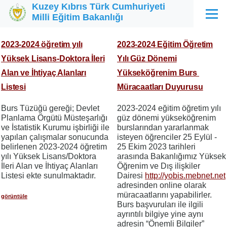
Kuzey Kıbrıs Türk Cumhuriyeti
Ana içeriğe atla
Milli Eğitim Bakanlığı
Menü
2023-2024 öğretim yılı
2023-2024 Eğitim Öğretim
Yüksek Lisans-Doktora İleri
Yılı Güz Dönemi
Alan ve İhtiyaç Alanları
Yükseköğrenim Burs
Listesi
Müracaatları Duyurusu
Burs Tüzüğü gereği; Devlet
2023-2024 eğitim öğretim yılı
Planlama Örgütü Müsteşarlığı
güz dönemi yükseköğrenim
ve İstatistik Kurumu işbirliği ile
burslarından yararlanmak
yapılan çalışmalar sonucunda
isteyen öğrenciler 25 Eylül -
belirlenen 2023-2024 öğretim
25 Ekim 2023 tarihleri
yılı Yüksek Lisans/Doktora
arasında Bakanlığımız Yüksek
İleri Alan ve İhtiyaç Alanları
Öğrenim ve Dış ilişkiler
Listesi ekte sunulmaktadır.
Dairesi
http://yobis.mebnet.net
adresinden online olarak
müracaatlarını yapabilirler.
görüntüle
Burs başvuruları ile ilgili
ayrıntılı bilgiye yine aynı
adresin “Önemli Bilgiler”