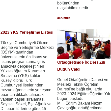
bölümünden
ulaşılabilmektedir.
görüntüle
2023 YKS Yerleştirme Listesi
Türkiye Cumhuriyeti Ölçme
Seçme ve Yerleştirme Merkezi
(ÖSYM) tarafından
üniversitelerin ön lisans ve
lisans programlarına giriş
Ortaöğretimde İlk Ders Zili
amacıyla gerçekleştirilen
Bugün Çaldı
Yükseköğretim Kurumları
Sınavı’na (YKS) katılan,
Genel Ortaöğretim Dairesi ve
Kuzey Kıbrıs Türk
Mesleki Teknik Öğretim
Cumhuriyeti liselerinden
Dairesi’ne bağlı okullarda
mezun öğrencilerin yerleşme
2023-2024 Eğitim Öğretim Yılı
puanları dikkate alınarak
bugün başladı.
yapılan başarı sıralaması,
Milli Eğitim Bakanı Nazım
Sayısal, Sözel, Eşit Ağırlık ve
Çavuşoğlu, ortaöğretimde
Dil puan türlerine göre, 15