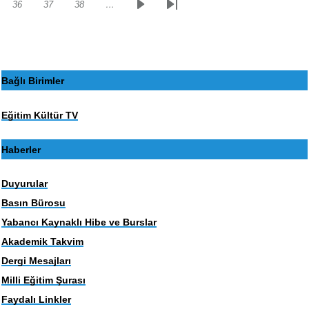
36
37
38
…
Sayfa
Sayfa
Sayfa
Sonraki
Son
sayfa
sayfa
Bağlı Birimler
Eğitim Kültür TV
Haberler
Duyurular
Basın Bürosu
Yabancı Kaynaklı Hibe ve Burslar
Akademik Takvim
Dergi Mesajları
Milli Eğitim Şurası
Faydalı Linkler