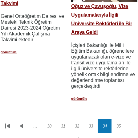
Takvimi
Oğuz ve Çavuşoğlu, Vize
Uygulamalarıyla İlgili
Genel Ortaöğretim Dairesi ve
Mesleki Teknik Öğretim
Üniversite Rektörleri ile Bir
Dairesi 2023-2024 Öğretim
Araya Geldi
Yılı Akademik Çalışma
Takvimi ektedir.
İçişleri Bakanlığı ile Milli
Eğitim Bakanlığı, öğrencilere
görüntüle
uygulanacak olan e-vize ve
transit vize uygulamaları ile
ilgili üniversite rektörlerine
yönelik ortak bilgilendirme ve
değerlendirme toplantısı
gerçekleştirdi.
görüntüle
…
30
31
32
33
34
35
Sayfalama
İlk
Önceki
Sayfa
Sayfa
Sayfa
Sayfa
Sayfa
Sayfa
sayfa
sayfa