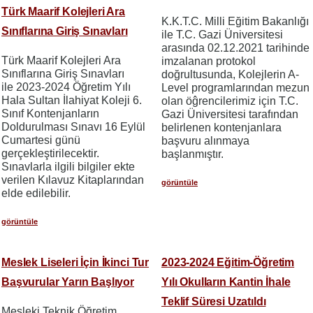
Türk Maarif Kolejleri Ara
K.K.T.C. Milli Eğitim Bakanlığı
Sınıflarına Giriş Sınavları
ile T.C. Gazi Üniversitesi
arasında 02.12.2021 tarihinde
Türk Maarif Kolejleri Ara
imzalanan protokol
Sınıflarına Giriş Sınavları
doğrultusunda, Kolejlerin A-
ile 2023-2024 Öğretim Yılı
Level programlarından mezun
Hala Sultan İlahiyat Koleji 6.
olan öĝrencilerimiz için T.C.
Sınıf Kontenjanların
Gazi Üniversitesi tarafından
Doldurulması Sınavı 16 Eylül
belirlenen kontenjanlara
Cumartesi günü
başvuru alınmaya
gerçekleştirilecektir.
başlanmıştır.
Sınavlarla ilgili bilgiler ekte
verilen Kılavuz Kitaplarından
görüntüle
elde edilebilir.
görüntüle
Meslek Liseleri İçin İkinci Tur
2023-2024 Eğitim-Öğretim
Başvurular Yarın Başlıyor
Yılı Okulların Kantin İhale
Teklif Süresi Uzatıldı
Mesleki Teknik Öğretim