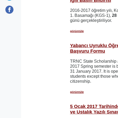
İgili Basın Bildirisi
2016-2017 öğretim yılı, Kol
1. Basamağı (KGS-1),
28
günü gerçekleştiriliyor.
görüntüle
Yabancı Uyruklu Öğre
Başvuru Formu
TRNC State Scholarship a
2017 Spring semester is 
31 January 2017. It is open
students except those w
citizenship.
görüntüle
5 Ocak 2017 Tarihinde
ve Ustalık Yazılı Sına