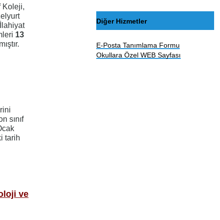
 Koleji,
lyurt
Diğer Hizmetler
lahiyat
mleri
13
ıştır.
E-Posta Tanımlama Formu
Okullara Özel WEB Sayfası
ini
n sınıf
 Ocak
 tarih
loji ve