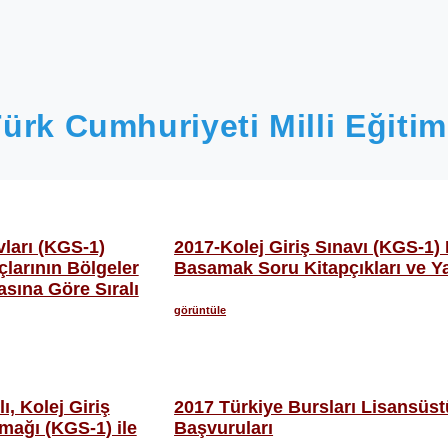
ürk Cumhuriyeti Milli Eğitim
vları (KGS-1)
2017-Kolej Giriş Sınavı (KGS-1) 
larının Bölgeler
Basamak Soru Kitapçıkları ve Ya
sına Göre Sıralı
görüntüle
ı, Kolej Giriş
2017 Türkiye Bursları Lisansüst
amağı (KGS-1) ile
Başvuruları