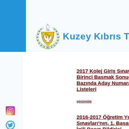
Ana içeriğe atla
Kuzey Kıbrıs T
2017 Kolej Giriş Sına
Birinci Basmak Sonuç
Bazında Aday Numara
Listeleri
görüntüle
2016-2017 Öğretim Yıl
Sınavları’nın, 1. Bas