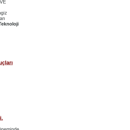
 VE
ngiz
arı
eknoloji
uçları
i.
döneminde