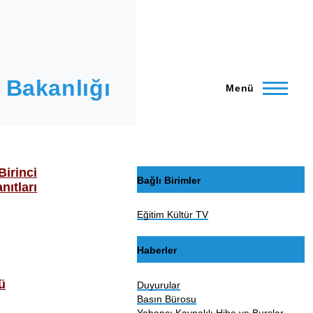
 Bakanlığı
Menü
Birinci
Bağlı Birimler
nıtları
Eğitim Kültür TV
Haberler
ü
Duyurular
Basın Bürosu
Yabancı Kaynaklı Hibe ve Burslar