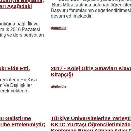
tibarıyla Başlama,
Burs Müracaatında bulunan öğrenciler
ları Aşağıdaki
Başvuru forumlarının değerlendirilmes
devam edilmektedir.
nlığına bağlı İlk ve
görüntüle
Aralık 2016 Pazatesi
tiş ve ders periyotları
ı Elde Etti.
2017 - Kolej Giriş Sınavları Klav
Kitapçığı
encilerin En Kısa
Ve Dışilişkiler
görüntüle
Gerekmektedir
.
ı Geliştirme
Türkiye Üniversitelerine Yerleşti
arihe Ertelenmiştir;
KKTC Yurttaşı Öğrencilerimizde
Kontenjan Bursu Almaya Aday 