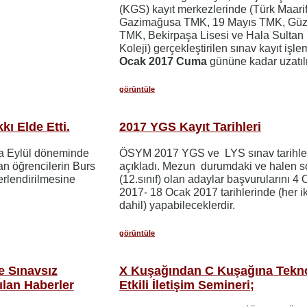
(KGS) kayıt merkezlerinde (Türk Maarif
Gazimağusa TMK, 19 Mayıs TMK, Güze
TMK, Bekirpaşa Lisesi ve Hala Sultan İ
Koleji) gerçekleştirilen sınav kayıt işle
Ocak 2017 Cuma
gününe kadar uzatılm
görüntüle
ı Elde Etti.
2017 YGS Kayıt Tarihleri
da Eylül döneminde
ÖSYM 2017 YGS ve LYS sınav tarihler
n öğrencilerin Burs
açıkladı. Mezun durumdaki ve halen so
erlendirilmesine
(12.sınıf) olan adaylar başvurularını 4
2017- 18 Ocak 2017 tarihlerinde (her iki
dahil) yapabileceklerdir.
görüntüle
e Sınavsız
X Kuşağından C Kuşağına Tekno
ılan Haberler
Etkili İletişim Semineri;