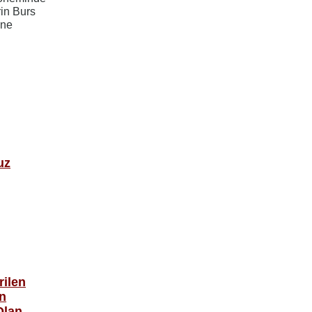
in Burs
ine
uz
rilen
n
Olan