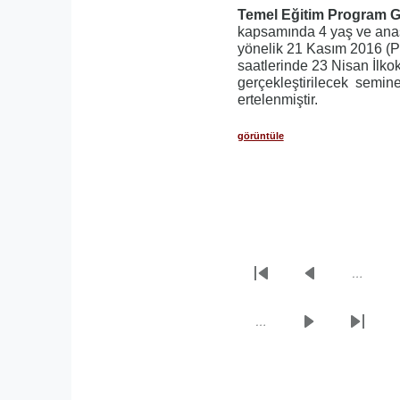
Temel Eğitim Program Ge
kapsamında 4 yaş ve anas
yönelik 21 Kasım 2016 (P
saatlerinde 23 Nisan İlk
gerçekleştirilecek seminer 
ertelenmiştir.
görüntüle
…
Sayfalama
İlk
Önceki
sayfa
sayfa
…
Sonraki
Son
sayfa
sayfa