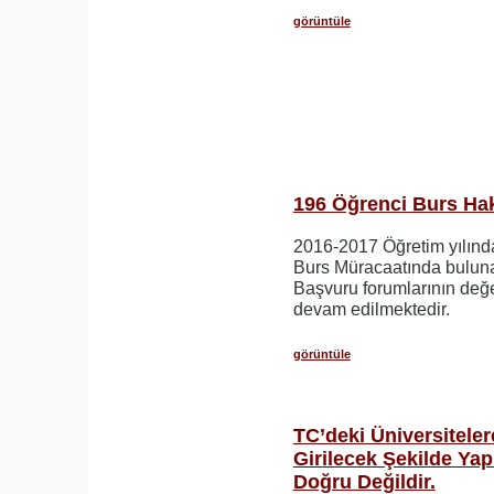
görüntüle
196 Öğrenci Burs Hakk
2016-2017 Öğretim yılın
Burs Müracaatında buluna
Başvuru forumlarının değ
devam edilmektedir.
görüntüle
TC’deki Üniversiteler
Girilecek Şekilde Yap
Doğru Değildir.