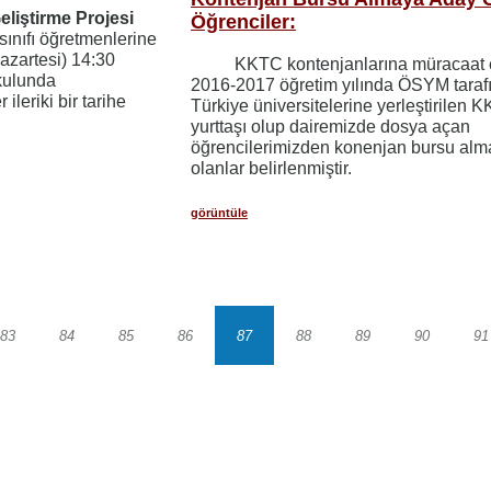
liştirme Projesi
Öğrenciler:
ınıfı öğretmenlerine
azartesi) 14:30
KKTC kontenjanlarına müracaat 
okulunda
2016-2017 öğretim yılında ÖSYM taraf
ileriki bir tarihe
Türkiye üniversitelerine yerleştirilen 
yurttaşı olup dairemizde dosya açan
öğrencilerimizden konenjan bursu al
olanlar belirlenmiştir.
görüntüle
83
84
85
86
87
88
89
90
91
Sayfa
Sayfa
Sayfa
Sayfa
Sayfa
Sayfa
Sayfa
Sayfa
S