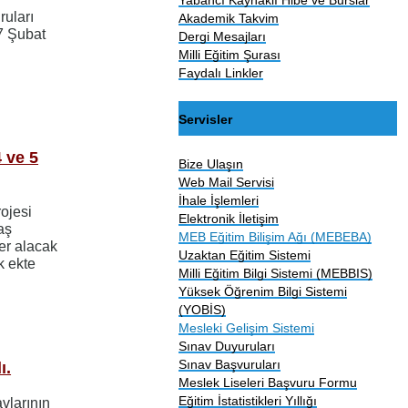
ruları
Akademik Takvim
7 Şubat
Dergi Mesajları
Milli Eğitim Şurası
Faydalı Linkler
Servisler
 ve 5
Bize Ulaşın
Web Mail Servisi
İhale İşlemleri
ojesi
Elektronik İletişim
aş
MEB Eğitim Bilişim Ağı (MEBEBA)
er alacak
Uzaktan Eğitim Sistemi
k ekte
Milli Eğitim Bilgi Sistemi (MEBBIS)
Yüksek Öğrenim Bilgi Sistemi
(YOBİS)
Mesleki Gelişim Sistemi
Sınav Duyuruları
Sınav Başvuruları
ı.
Meslek Liseleri Başvuru Formu
Eğitim İstatistikleri Yıllığı
avlarının