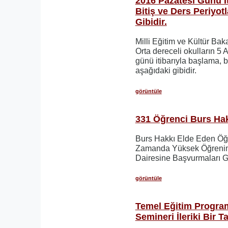
2016 Pazatesi Günü İ
Bitiş ve Ders Periyot
Gibidir.
Milli Eğitim ve Kültür Baka
Orta dereceli okulların 5 
günü itibarıyla başlama, bi
aşağıdaki gibidir.
görüntüle
331 Öğrenci Burs Hakk
Burs Hakkı Elde Eden Öğr
Zamanda Yüksek Öğrenim 
Dairesine Başvurmaları 
görüntüle
Temel Eğitim Program
Semineri İleriki Bir T