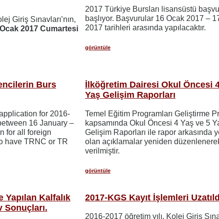
2017 Türkiye Bursları lisansüstü başvu
başlıyor. Başvurular 16 Ocak 2017 – 1
ej Giriş Sınavları’nın,
2017 tarihleri arasında yapılacaktır.
 Ocak 2017 Cumartesi
görüntüle
ncilerin Burs
İlköğretim Dairesi Okul Öncesi 4
Yaş Gelişim Raporları
pplication for 2016-
Temel Eğitim Programları Geliştirme Pr
between 16 January –
kapsamında Okul Öncesi 4 Yaş ve 5 Y
 for all foreign
Gelişim Raporları ile rapor arkasında y
ho have TRNC or TR
olan açıklamalar yeniden düzenlenere
verilmiştir.
görüntüle
 Yapılan Kalfalık
2017-KGS Kayıt İşlemleri Uzatıld
v Sonuçları.
2016-2017 öğretim yılı, Kolej Giriş Sın