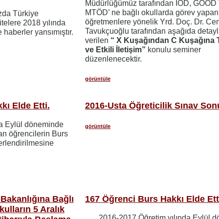
Müdürlüğümüz tarafından İÖD, GOÖD
MTÖD’ ne bağlı okullarda görev yapan
zda Türkiye
öğretmenlere yönelik Yrd. Doç. Dr. Ce
telere 2018 yılında
Tavukçuoğlu tarafından aşağıda detayl
e haberler yansımıştır.
verilen
“ X Kuşağından C Kuşağına T
ve Etkili İletişim”
konulu seminer
düzenlenecektir.
görüntüle
ı Elde Etti.
2016-Usta Öğreticilik Sınav Son
da Eylül döneminde
görüntüle
n öğrencilerin Burs
erlendirilmesine
r Bakanlığına Bağlı
167 Öğrenci Burs Hakkı Elde Ett
kulların 5 Aralık
2016-2017 Öğretim yılında Eylül 