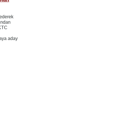
ederek
ından
KKTC
maya aday
ayfa