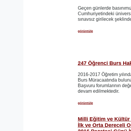
Geçen günlerde basınımı
Cumhuriyetindeki üniversi
sınavsız girilecek şeklind
görüntüle
247 Öğrenci Burs Hakk
2016-2017 Öğretim yılın
Burs Müracaatında buluna
Başvuru forumlarının değ
devam edilmektedir.
görüntüle
Milli Eğitim ve Kültü
İlk ve Orta Dereceli O