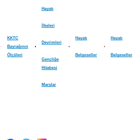
Hayatı
İlkeleri
KKTC
Hayatı
Hayatı
Devrimleri
Bayrağının
Ölçüleri
Belgeseller
Belgeseller
Gençliğe
Hitabesi
Marşlar