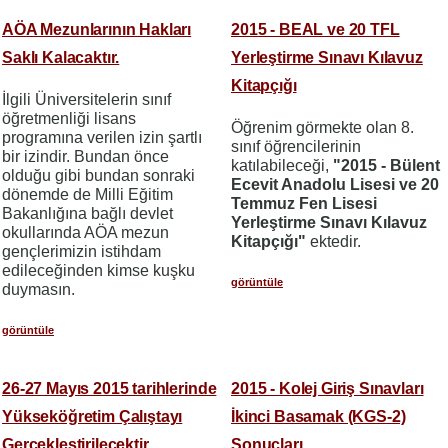
AÖA Mezunlarının Hakları
2015 - BEAL ve 20 TFL
Saklı Kalacaktır.
Yerleştirme Sınavı Kılavuz
Kitapçığı
İlgili Üniversitelerin sınıf
öğretmenliği lisans
Öğrenim görmekte olan 8.
programına verilen izin şartlı
sınıf öğrencilerinin
bir izindir. Bundan önce
katılabileceği,
"2015 - Bülent
olduğu gibi bundan sonraki
Ecevit Anadolu Lisesi ve 20
dönemde de Milli Eğitim
Temmuz Fen Lisesi
Bakanlığına bağlı devlet
Yerleştirme Sınavı Kılavuz
okullarında AÖA mezun
Kitapçığı"
ektedir.
gençlerimizin istihdam
edileceğinden kimse kuşku
görüntüle
duymasın.
görüntüle
26-27 Mayıs 2015 tarihlerinde
2015 - Kolej Giriş Sınavları
Yükseköğretim Çalıştayı
İkinci Basamak (KGS-2)
Gerçekleştirilecektir.
Sonuçları