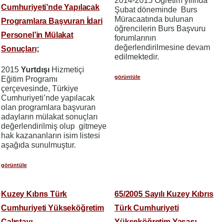
2014-2015 Öğretim yılında
Cumhuriyeti’nde Yapılacak
Şubat döneminde Burs
Müracaatında bulunan
Programlara Başvuran İdari
öğrencilerin Burs Başvuru
Personel’in Mülakat
forumlarının
değerlendirilmesine devam
Sonuçları;
edilmektedir.
2015
Yurtdışı
Hizmetiçi
görüntüle
Eğitim Programı
çerçevesinde, Türkiye
Cumhuriyeti’nde yapılacak
olan programlara başvuran
adayların mülakat sonuçları
değerlendirilmiş olup gitmeye
hak kazananların isim listesi
aşağıda sunulmuştur.
görüntüle
Kuzey Kıbrıs Türk
65/2005 Sayılı Kuzey Kıbrıs
Cumhuriyeti Yükseköğretim
Türk Cumhuriyeti
Çalıştayı
Yükseköğretim Yasası