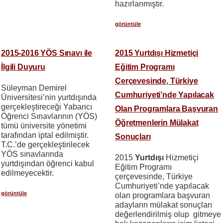
hazırlanmıştır.
görüntüle
2015-2016 YÖS Sınavı ile
2015 Yurtdışı Hizmetiçi
İlgili Duyuru
Eğitim Programı
Çerçevesinde, Türkiye
Süleyman Demirel
Cumhuriyeti’nde Yapılacak
Üniversitesi’nin yurtdışında
gerçekleştireceği Yabancı
Olan Programlara Başvuran
Öğrenci Sınavlarının (YÖS)
Öğretmenlerin Mülakat
tümü üniversite yönetimi
tarafından iptal edilmiştir.
Sonuçları
T.C.’de gerçekleştirilecek
YÖS sınavlarında
2015
Yurtdışı
Hizmetiçi
yurtdışından öğrenci kabul
Eğitim Programı
edilmeyecektir.
çerçevesinde, Türkiye
Cumhuriyeti’nde yapılacak
görüntüle
olan programlara başvuran
adayların mülakat sonuçları
değerlendirilmiş olup gitmeye