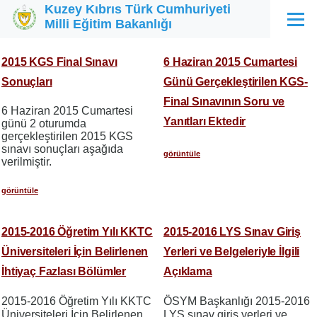
Kuzey Kıbrıs Türk Cumhuriyeti
Ana içeriğe atla
Milli Eğitim Bakanlığı
Menü
2015 KGS Final Sınavı
6 Haziran 2015 Cumartesi
Sonuçları
Günü Gerçekleştirilen KGS-
Final Sınavının Soru ve
6 Haziran 2015 Cumartesi
Yanıtları Ektedir
günü 2 oturumda
gerçekleştirilen 2015 KGS
sınavı sonuçları aşağıda
görüntüle
verilmiştir.
görüntüle
2015-2016 Öğretim Yılı KKTC
2015-2016 LYS Sınav Giriş
Üniversiteleri İçin Belirlenen
Yerleri ve Belgeleriyle İlgili
İhtiyaç Fazlası Bölümler
Açıklama
2015-2016 Öğretim Yılı KKTC
ÖSYM Başkanlığı 2015-2016
Üniversiteleri İçin Belirlenen
LYS sınav giriş yerleri ve