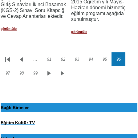
2015 Öğretim yılı Mayıs-
Giriş Sınavları İkinci Basamak
Haziran dönemi hizmetiçi
(KGS-2) Sınavı Soru Kitapcığı
eğitim programı aşağıda
ve Cevap Anahtarları ektedir.
sunulmuştur.
görüntüle
görüntüle
…
91
92
93
94
95
96
Sayfalama
İlk
Önceki
Sayfa
Sayfa
Sayfa
Sayfa
Sayfa
Sayfa
sayfa
sayfa
97
98
99
Sayfa
Sayfa
Sayfa
Sonraki
Son
sayfa
sayfa
Bağlı Birimler
Eğitim Kültür TV