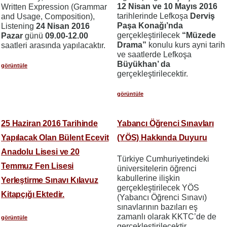
12 Nisan ve 10 Mayıs 2016
Written Expression (Grammar
tarihlerinde Lefkoşa
Derviş
and Usage, Composition),
Paşa Konağı’nda
Listening
24 Nisan 2016
gerçekleştirilecek
“Müzede
Pazar
günü
09.00-12.00
Drama”
konulu kurs ayni tarih
saatleri arasında yapılacaktır.
ve saatlerde Lefkoşa
Büyükhan’ da
görüntüle
gerçekleştirilecektir.
görüntüle
25 Haziran 2016 Tarihinde
Yabancı Öğrenci Sınavları
Yapılacak Olan Bülent Ecevit
(YÖS) Hakkında Duyuru
Anadolu Lisesi ve 20
Türkiye Cumhuriyetindeki
Temmuz Fen Lisesi
üniversitelerin öğrenci
kabullerine ilişkin
Yerleştirme Sınavı Kılavuz
gerçekleştirilecek YÖS
Kitapçığı Ektedir.
(Yabancı Öğrenci Sınavı)
sınavlarının bazıları eş
zamanlı olarak KKTC’de de
görüntüle
gerçekleştirilecektir.