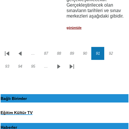
Gerçekleştirilecek olan
sınavların tarihleri ve sınav
merkezleri aşağıdaki gibidir.
görüntüle
…
87
88
89
90
91
92
Sayfalama
İlk
Önceki
Sayfa
Sayfa
Sayfa
Sayfa
Sayfa
Sayfa
sayfa
sayfa
93
94
95
…
Sayfa
Sayfa
Sayfa
Sonraki
Son
sayfa
sayfa
Bağlı Birimler
Eğitim Kültür TV
Haberler