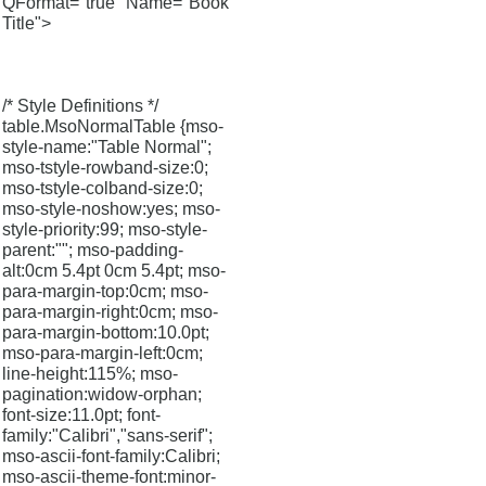
QFormat="true" Name="Book
Title">
/* Style Definitions */
table.MsoNormalTable {mso-
style-name:"Table Normal";
mso-tstyle-rowband-size:0;
mso-tstyle-colband-size:0;
mso-style-noshow:yes; mso-
style-priority:99; mso-style-
parent:""; mso-padding-
alt:0cm 5.4pt 0cm 5.4pt; mso-
para-margin-top:0cm; mso-
para-margin-right:0cm; mso-
para-margin-bottom:10.0pt;
mso-para-margin-left:0cm;
line-height:115%; mso-
pagination:widow-orphan;
font-size:11.0pt; font-
family:"Calibri","sans-serif";
mso-ascii-font-family:Calibri;
mso-ascii-theme-font:minor-