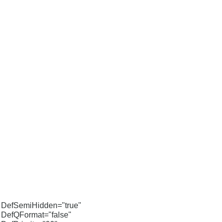
DefSemiHidden="true"
DefQFormat="false"