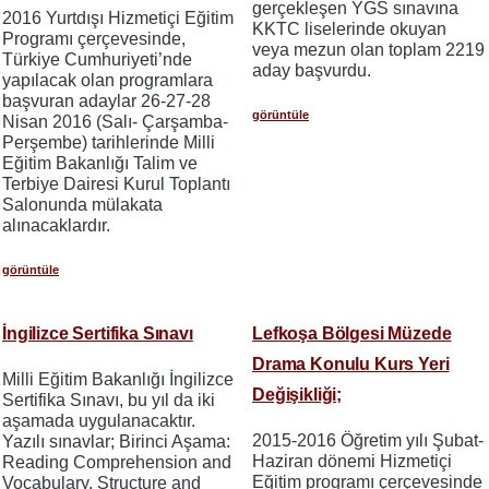
gerçekleşen YGS sınavına
2016 Yurtdışı Hizmetiçi Eğitim
KKTC liselerinde okuyan
Programı çerçevesinde,
veya mezun olan toplam 2219
Türkiye Cumhuriyeti’nde
aday başvurdu.
yapılacak olan programlara
başvuran adaylar 26-27-28
görüntüle
Nisan 2016 (Salı- Çarşamba-
Perşembe) tarihlerinde Milli
Eğitim Bakanlığı Talim ve
Terbiye Dairesi Kurul Toplantı
Salonunda mülakata
alınacaklardır.
görüntüle
İngilizce Sertifika Sınavı
Lefkoşa Bölgesi Müzede
Drama Konulu Kurs Yeri
Milli Eğitim Bakanlığı İngilizce
Değişikliği;
Sertifika Sınavı, bu yıl da iki
aşamada uygulanacaktır.
2015-2016 Öğretim yılı Şubat-
Yazılı sınavlar; Birinci Aşama:
Haziran dönemi Hizmetiçi
Reading Comprehension and
Eğitim programı çerçevesinde
Vocabulary, Structure and