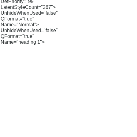
DefPriority="99"
LatentStyleCount="267">
UnhideWhenUsed="false"
QFormat="true"
Name="Normal">
UnhideWhenUsed="false"
QFormat="true"
Name="heading 1">