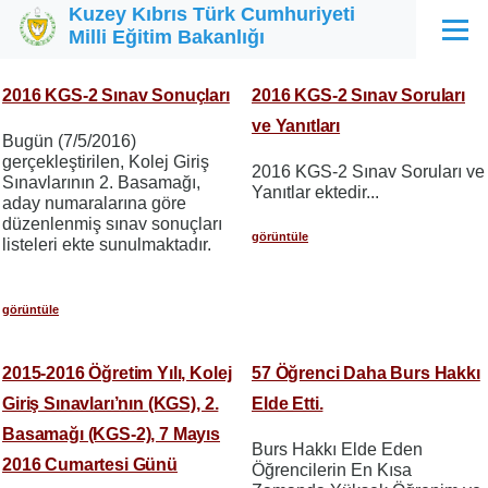
Kuzey Kıbrıs Türk Cumhuriyeti
Ana içeriğe atla
Milli Eğitim Bakanlığı
Menü
2016 KGS-2 Sınav Sonuçları
2016 KGS-2 Sınav Soruları
ve Yanıtları
Bugün (7/5/2016)
gerçekleştirilen, Kolej Giriş
2016 KGS-2 Sınav Soruları ve
Sınavlarının 2. Basamağı,
Yanıtlar ektedir...
aday numaralarına göre
düzenlenmiş sınav sonuçları
görüntüle
listeleri ekte sunulmaktadır.
görüntüle
2015-2016 Öğretim Yılı, Kolej
57 Öğrenci Daha Burs Hakkı
Giriş Sınavları’nın (KGS), 2.
Elde Etti.
Basamağı (KGS-2), 7 Mayıs
Burs Hakkı Elde Eden
2016 Cumartesi Günü
Öğrencilerin En Kısa