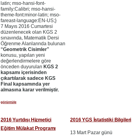
latin; mso-hansi-font-
family:Calibri; mso-hansi-
theme-font:minor-latin; mso-
fareast-language:EN-US;}
7 Mayıs 2016 Cumartesi
düzenlenecek olan KGS 2
sınavında, Matematik Dersi
Öğrenme Alanlarında bulunan
“Geometrik Cisimler”
konusu, yapılan yeni
değerlendirmelere göre
önceden duyurulan
KGS 2
kapsamı içerisinden
çıkartılarak sadece KGS
Final kapsamında yer
almasına karar verilmiştir.
görüntüle
2016 Yurtdışı Hizmetiçi
2016 YGS İstatistiki Bilgileri
Eğitim Mülakat Programı
13 Mart Pazar günü