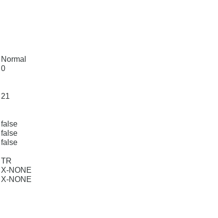
Normal
0
21
false
false
false
TR
X-NONE
X-NONE