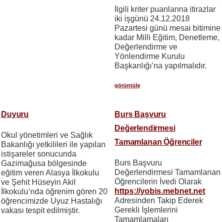
İlgili kriter puanlarına itirazlar
iki işgünü 24.12.2018
Pazartesi günü mesai bitimine
kadar Milli Eğitim, Denetleme,
Değerlendirme ve
Yönlendirme Kurulu
Başkanlığı’na yapılmalıdır.
görüntüle
Duyuru
Burs Başvuru
Değerlendirmesi
Okul yönetimleri ve Sağlık
Tamamlanan Öğrenciler
Bakanlığı yetkilileri ile yapılan
istişareler sonucunda
Burs Başvuru
Gazimağusa bölgesinde
Değerlendirmesi Tamamlanan
eğitim veren Alasya İlkokulu
Öğrencilerin İvedi Olarak
ve Şehit Hüseyin Akil
https://yobis.mebnet.net
İlkokulu’nda öğrenim gören 20
Adresinden Takip Ederek
öğrencimizde Uyuz Hastalığı
Gerekli İşlemlerini
vakası tespit edilmiştir.
Tamamlamaları