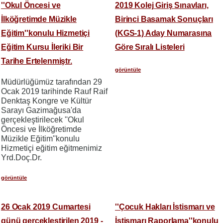
''Okul Öncesi ve
2019 Kolej Giriş Sınavları,
İlköğretimde Müzikle
Birinci Basamak Sonuçları
Eğitim''konulu Hizmetiçi
(KGS-1) Aday Numarasına
Eğitim Kursu İleriki Bir
Göre Sıralı Listeleri
Tarihe Ertelenmiştr.
görüntüle
Müdürlüğümüz tarafından 29
Ocak 2019 tarihinde Rauf Raif
Denktaş Kongre ve Kültür
Sarayı Gazimağusa'da
gerçekleştirilecek ''Okul
Öncesi ve İlköğretimde
Müzikle Eğitim''konulu
Hizmetiçi eğitim eğitmenimiz
Yrd.Doç.Dr.
görüntüle
26 Ocak 2019 Cumartesi
''Çocuk Hakları İstismarı ve
günü gerçekleştirilen 2019 -
İstismarı Raporlama''konulu