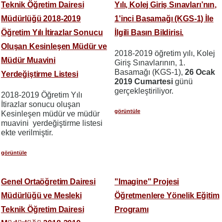
Teknik Öğretim Dairesi
Yılı, Kolej Giriş Sınavları’nın,
Müdürlüğü 2018-2019
1'inci Basamağı (KGS-1) İle
Öğretim Yılı İtirazlar Sonucu
İlgili Basın Bildirisi.
Oluşan Kesinleşen Müdür ve
2018-2019 öğretim yılı, Kolej
Müdür Muavini
Giriş Sınavlarının, 1.
Basamağı (KGS-1),
26 Ocak
Yerdeğiştirme Listesi
2019 Cumartesi
günü
gerçekleştiriliyor.
2018-2019 Öğretim Yılı
İtirazlar sonucu oluşan
görüntüle
Kesinleşen müdür ve müdür
muavini yerdeğiştirme listesi
ekte verilmiştir.
görüntüle
Genel Ortaöğretim Dairesi
"Imagine" Projesi
Müdürlüğü ve Mesleki
Öğretmenlere Yönelik Eğitim
Teknik Öğretim Dairesi
Programı