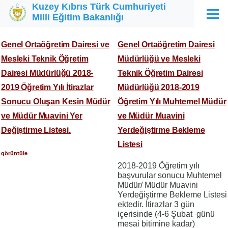
Kuzey Kıbrıs Türk Cumhuriyeti
Ana içeriğe atla
Milli Eğitim Bakanlığı
Menü
Genel Ortaöğretim Dairesi ve
Genel Ortaöğretim Dairesi
Mesleki Teknik Öğretim
Müdürlüğü ve Mesleki
Dairesi Müdürlüğü 2018-
Teknik Öğretim Dairesi
2019 Öğretim Yılı İtirazlar
Müdürlüğü 2018-2019
Sonucu Oluşan Kesin Müdür
Öğretim Yılı Muhtemel Müdür
ve Müdür Muavini Yer
ve Müdür Muavini
Değiştirme Listesi.
Yerdeğiştirme Bekleme
Listesi
görüntüle
2018-2019 Öğretim yılı
başvurular sonucu Muhtemel
Müdür/ Müdür Muavini
Yerdeğiştirme Bekleme Listesi
ektedir. İtirazlar 3 gün
içerisinde (4-6 Şubat günü
mesai bitimine kadar)