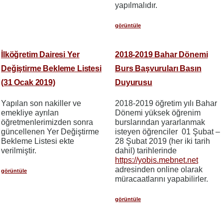
yapılmalıdır.
görüntüle
İlköğretim Dairesi Yer
2018-2019 Bahar Dönemi
Değiştirme Bekleme Listesi
Burs Başvuruları Basın
(31 Ocak 2019)
Duyurusu
Yapılan son nakiller ve
2018-2019 öğretim yılı Bahar
emekliye ayrılan
Dönemi yüksek öğrenim
öğretmenlerimizden sonra
burslarından yararlanmak
güncellenen Yer Değiştirme
isteyen öğrenciler 01 Şubat –
Bekleme Listesi ekte
28 Şubat 2019 (her iki tarih
verilmiştir.
dahil) tarihlerinde
https://yobis.mebnet.net
adresinden online olarak
görüntüle
müracaatlarını yapabilirler.
görüntüle