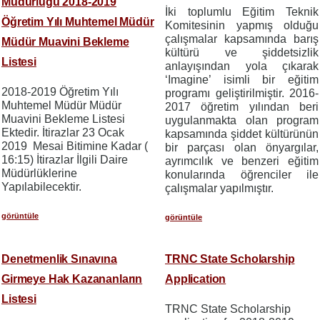
Müdürlüğü 2018-2019
İki toplumlu Eğitim Teknik
Öğretim Yılı Muhtemel Müdür
Komitesinin yapmış olduğu
çalışmalar kapsamında
b
arış
Müdür Muavini Bekleme
kültürü ve şiddetsizlik
Listesi
anlayışından yola çıkarak
‘Imagine’ isimli bir eğitim
2018-2019 Öğretim Yılı
programı geliştirilmiştir. 2016-
Muhtemel Müdür Müdür
2017 öğretim yılından beri
Muavini Bekleme Listesi
uygulanmakta olan program
Ektedir. İtirazlar 23 Ocak
kapsamında
şiddet kültürünün
2019 Mesai Bitimine Kadar (
bir parçası olan önyargılar,
16:15) İtirazlar İlgili Daire
ayrımcılık ve benzeri eğitim
Müdürlüklerine
konularında öğrenciler ile
Yapılabilecektir.
çalışmalar yapılmıştır.
görüntüle
görüntüle
Denetmenlik Sınavına
TRNC State Scholarship
Girmeye Hak Kazananların
Application
Listesi
TRNC State Scholarship