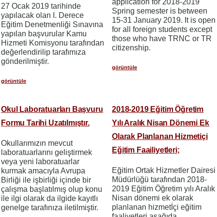
application for 2018-2019
27 Ocak 2019 tarihinde
Spring semester is between
yapılacak olan I. Derece
15-31 January 2019. It is open
Eğitim Denetmenliği Sınavına
for all foreign students except
yapılan başvurular Kamu
those who have TRNC or TR
Hizmeti Komisyonu tarafından
citizenship.
değerlendirilip tarafımıza
gönderilmiştir.
görüntüle
görüntüle
Okul Laboratuarları Başvuru
2018-2019 Eğitim Öğretim
Formu Tarihi Uzatılmıştır.
Yılı Aralık Nisan Dönemi Ek
Olarak Planlanan Hizmetiçi
Okullarımızın mevcut
Eğitim Faailiyetleri;
laboratuarlarını geliştirmek
veya yeni laboratuarlar
Eğitim Ortak Hizmetler Dairesi
kurmak amacıyla Avrupa
Müdürlüğü tarafından 2018-
Birliği ile işbirliği içinde bir
2019 Eğitim Öğretim yılı Aralık
çalışma başlatılmış olup konu
Nisan dönemi ek olarak
ile ilgi olarak da ilgide kayıtlı
planlanan hizmetİçi eğitim
genelge tarafınıza iletilmiştir.
faaliyetleri aşağıda