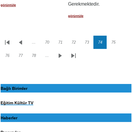
Gerekmektedir.
görüntüle
görüntüle
…
70
71
72
73
74
75
Sayfalama
İlk
Önceki
Sayfa
Sayfa
Sayfa
Sayfa
Sayfa
Sayfa
sayfa
sayfa
76
77
78
…
Sayfa
Sayfa
Sayfa
Sonraki
Son
sayfa
sayfa
Bağlı Birimler
Eğitim Kültür TV
Haberler