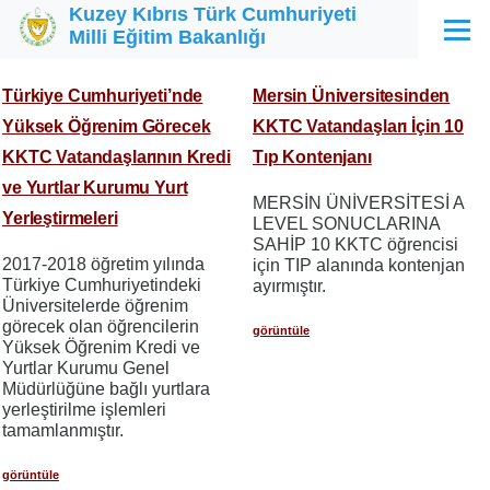
Kuzey Kıbrıs Türk Cumhuriyeti
Ana içeriğe atla
Milli Eğitim Bakanlığı
Menü
Türkiye Cumhuriyeti’nde
Mersin Üniversitesinden
Yüksek Öğrenim Görecek
KKTC Vatandaşları İçin 10
KKTC Vatandaşlarının Kredi
Tıp Kontenjanı
ve Yurtlar Kurumu Yurt
MERSİN ÜNİVERSİTESİ A
Yerleştirmeleri
LEVEL SONUCLARINA
SAHİP 10 KKTC öğrencisi
2017-2018 öğretim yılında
için TIP alanında kontenjan
Türkiye Cumhuriyetindeki
ayırmıştır.
Üniversitelerde öğrenim
görecek olan öğrencilerin
görüntüle
Yüksek Öğrenim Kredi ve
Yurtlar Kurumu Genel
Müdürlüğüne bağlı yurtlara
yerleştirilme işlemleri
tamamlanmıştır.
görüntüle