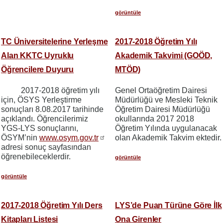
görüntüle
TC Üniversitelerine Yerleşme
2017-2018 Öğretim Yılı
Alan KKTC Uyruklu
Akademik Takvimi (GOÖD,
Öğrencilere Duyuru
MTÖD)
2017-2018 öğretim yılı
Genel Ortaöğretim Dairesi
için, ÖSYS Yerleştirme
Müdürlüğü ve Mesleki Teknik
sonuçları 8.08.2017 tarihinde
Öğretim Dairesi Müdürlüğü
açıklandı. Öğrencilerimiz
okullarında 2017 2018
YGS-LYS sonuçlarını,
Öğretim Yılında uygulanacak
ÖSYM’nin
www.osym.gov.tr
olan Akademik Takvim ektedir.
adresi sonuç sayfasından
öğrenebileceklerdir.
görüntüle
görüntüle
2017-2018 Öğretim Yılı Ders
LYS’de Puan Türüne Göre İlk
Kitapları Listesi
Ona Girenler