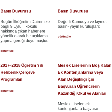
Basın Duyurusu
Basın Duyurusu
Bugün İlköğretim Dairemize
Değerli Kamuoyu ve kıymetli
bağlı 9 Eylül İlkokulu
basın- yayın kuruluşları;
hakkında çıkan haberlere
yönelik olarak bir açıklama
görüntüle
yapma gereği duyulmuştur.
görüntüle
2017–2018 Öğretim Yılı
Meslek Liselerinin Boş Kalan
Rehberlik Çerçeve
Ek Kontenjanlarına veya
Programları
Alan Değişikliği İçin
Başvuran Öğrencilerin
görüntüle
Kazandığı Okul ve Alanları
Meslek Liseleri ek
kontenjanlara başvuran