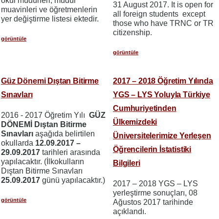
okul müdürleri, müdür
31 August 2017. It is open for
muavinleri ve öğretmenlerin
all foreign students except
yer değiştirme listesi ektedir.
those who have TRNC or TR
citizenship.
görüntüle
görüntüle
Güz Dönemi Dıştan Bitirme
2017 – 2018 Öğretim Yılında
Sınavları
YGS – LYS Yoluyla Türkiye
Cumhuriyetinden
2016 - 2017 Öğretim Yılı
GÜZ
Ülkemizdeki
DÖNEMİ Dıştan Bitirme
Sınavları
aşağıda belirtilen
Üniversitelerimize Yerleşen
okullarda
12.09.2017 –
Öğrencilerin İstatistiki
29.09.2017
tarihleri arasında
yapılacaktır. (İlkokulların
Bilgileri
Dıştan Bitirme Sınavları
25.09.2017
günü yapılacaktır.)
2017 – 2018 YGS – LYS
yerleştirme sonuçları, 08
görüntüle
Ağustos 2017 tarihinde
açıklandı.