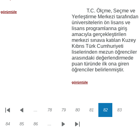
T.C. Ölçme, Seçme ve
görüntüle
Yerleştirme Merkezi tarafından
üniversitelerin ön lisans ve
lisans programlarına giriş
amacıyla gerçekleştirilen
merkezi sınava katılan Kuzey
Kıbrıs Türk Cumhuriyeti
liselerinden mezun öğrenciler
arasındaki değerlendirmede
puan türünde ilk ona giren
öğrenciler belirlenmiştir.
görüntüle
…
78
79
80
81
82
83
Sayfalama
İlk
Önceki
Sayfa
Sayfa
Sayfa
Sayfa
Sayfa
Sayfa
sayfa
sayfa
84
85
86
…
Sayfa
Sayfa
Sayfa
Sonraki
Son
sayfa
sayfa