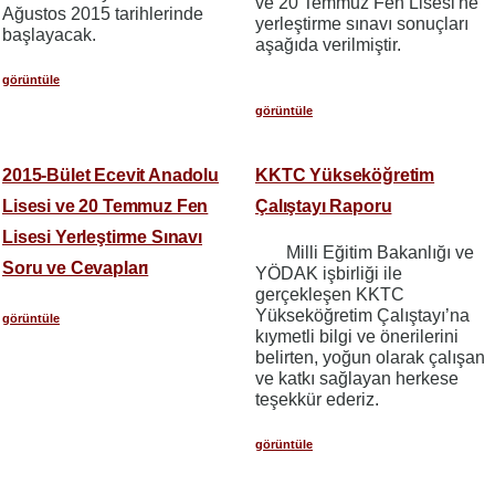
ve 20 Temmuz Fen Lisesi'ne
Ağustos 2015 tarihlerinde
yerleştirme sınavı sonuçları
başlayacak.
aşağıda verilmiştir.
görüntüle
görüntüle
2015-Bület Ecevit Anadolu
KKTC Yükseköğretim
Lisesi ve 20 Temmuz Fen
Çalıştayı Raporu
Lisesi Yerleştirme Sınavı
Milli Eğitim Bakanlığı ve
Soru ve Cevapları
YÖDAK işbirliği ile
gerçekleşen KKTC
Yükseköğretim Çalıştayı’na
görüntüle
kıymetli bilgi ve önerilerini
belirten, yoğun olarak çalışan
ve katkı sağlayan herkese
teşekkür ederiz.
görüntüle