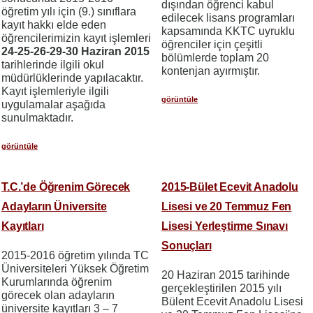
dışından öğrenci kabul
öğretim yılı için (9.) sınıflara
edilecek lisans programları
kayıt hakkı elde eden
kapsamında KKTC uyruklu
öğrencilerimizin kayıt işlemleri
öğrenciler için çeşitli
24-25-26-29-30 Haziran 2015
bölümlerde toplam 20
tarihlerinde ilgili okul
kontenjan ayırmıştır.
müdürlüklerinde yapılacaktır.
Kayıt işlemleriyle ilgili
görüntüle
uygulamalar aşağıda
sunulmaktadır.
görüntüle
T.C.’de Öğrenim Görecek
2015-Bület Ecevit Anadolu
Adayların Üniversite
Lisesi ve 20 Temmuz Fen
Kayıtları
Lisesi Yerleştirme Sınavı
Sonuçları
2015-2016 öğretim yılında TC
Üniversiteleri Yüksek Öğretim
20 Haziran 2015 tarihinde
Kurumlarında öğrenim
gerçekleştirilen 2015 yılı
görecek olan adayların
Bülent Ecevit Anadolu Lisesi
üniversite kayıtları 3 – 7