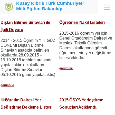
Kuzey Kıbrıs Türk Cumhuriyeti
Ana içeriğe atla
Milli Eğitim Bakanlığı
Menü
Dıştan Bitirme Sınavları ile
Öğretmen Nakil Listeleri
İlgili Duyuru
2015-2016 öğretim yılı için
Genel Ortaöğretim Dairesi ve
2014 - 2015 Öğretim Yılı GÜZ
Mesleki Teknik Öğretim
DÖNEMİ Dıştan Bitirme
Dairesi okullarında görevli
Sınavları aşağıda belirtilen
öğretmenlerin yer değiştirme
okullarda 28.09.2015 –
listesi ektedir.
19.10.2015 tarihleri arasında
yapılacaktır. (İlkokulların
görüntüle
Dıştan Bitirme Sınavları
05.10.2015 günü yapılacaktır.)
görüntüle
İlköğretim Dairesi Yer
2015 ÖSYS Yerleştirme
Değiştirme Bekleme Listesi
Sonuçları Açıklandı.