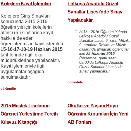
Kolejlere Kayıt İşlemleri
Lefkoşa Anadolu Güzel
Sanatlar Lisesi’nde Sınav
Kolejlere Giriş Sınavları
Yapılacaktır.
sonucunda 2015-2016
öğretim yılı için kolejlerin
2015 - 2016 Öğretim Yılında
altıncı (6.) sınıflarına kayıt
Lefkoşa Anadolu Güzel
hakkı elde eden
Sanatlar Lisesi 6. sınıf Müzik,
öğrencilerimizin kayıt işlemleri
9. sınıflara Resim ve Müzik
15-16-17-18-19 Haziran 2015
dallarında alınacak öğrenciler
için
25 Haziran 2015
tarihlerinde ilgili okul
Perşembe günü saat
müdürlüklerinde yapılacaktır.
09.00’da Lefkoşa Anadolu
Kayıt işlemleriyle ilgili
Güzel Sanatlar Lisesi’nde
uygulamalar aşağıda
sınav yapılacaktır.
sunulmaktadır.
görüntüle
görüntüle
2015 Meslek Liselerine
Okullar ve Yaşam Boyu
Öğrenci Yerleştirme Tercih
Öğrenim Kurumları İçin Yeni
Kılavuz Kitapçığı
AB Fonları