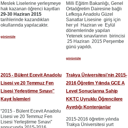
Meslek Liselerine yerleşmeye
Milli Eğitim Bakanlığı, Genel
hak kazanan öğrenci kayıtları
Ortaöğretim Dairesine bağlı
29-30 Haziran
2015
Lefkoşa Anadolu Güzel
tarihlerinde kazandıkları
Sanatlar Lisesine giriş için
okullarında yapılacaktır.
her yıl Haziran ve Eylül
dönemlerinde yapılan
Yetenek sınavlarının birincisi
görüntüle
25 Haziran 2015 Perşembe
günü yapıldı.
görüntüle
2015 - Bülent Ecevit Anadolu
Trakya Üniversitesi’nin 2015-
Lisesi ve 20 Temmuz Fen
2016 Öğretim Yılında GCE A
Lisesi Yerleştirme Sınavı”
Level Sonuçlarına Sahip
Kayıt İşlemleri
KKTC Uyruklu Öğrencilere
Ayırdığı Kontenjanlar
“2015 - Bülent Ecevit Anadolu
Lisesi ve 20 Temmuz Fen
2015-2016 öğretim yılında
Lisesi Yerleştirme Sınavı”
Trakya Üniversitesi yurt
sonucunda 2015-2016