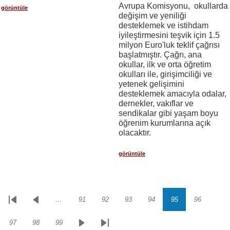
Avrupa Komisyonu, okullarda
görüntüle
değişim ve yeniliği
desteklemek ve istihdam
iyileştirmesini teşvik için 1.5
milyon Euro'luk teklif çağrısı
başlatmıştır. Çağrı, ana
okullar, ilk ve orta öğretim
okulları ile, girişimciliği ve
yetenek gelişimini
desteklemek amacıyla odalar,
dernekler, vakıflar ve
sendikalar gibi yaşam boyu
öğrenim kurumlarına açık
olacaktır.
görüntüle
…
91
92
93
94
95
96
Sayfalama
İlk
Önceki
Sayfa
Sayfa
Sayfa
Sayfa
Sayfa
Sayfa
sayfa
sayfa
97
98
99
Sayfa
Sayfa
Sayfa
Sonraki
Son