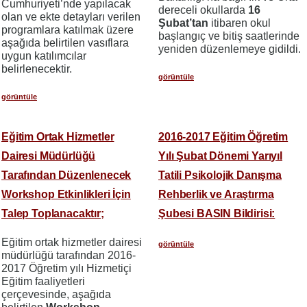
Cumhuriyeti’nde yapılacak
dereceli okullarda
16
olan ve ekte detayları verilen
Şubat’tan
itibaren okul
programlara katılmak üzere
başlangıç ve bitiş saatlerinde
aşağıda belirtilen vasıflara
yeniden düzenlemeye gidildi.
uygun katılımcılar
belirlenecektir.
görüntüle
görüntüle
Eğitim Ortak Hizmetler
2016-2017 Eğitim Öğretim
Dairesi Müdürlüğü
Yılı Şubat Dönemi Yarıyıl
Tarafından Düzenlenecek
Tatili Psikolojik Danışma
Workshop Etkinlikleri İçin
Rehberlik ve Araştırma
Talep Toplanacaktır;
Şubesi BASIN Bildirisi:
Eğitim ortak hizmetler dairesi
görüntüle
müdürlüğü tarafından 2016-
2017 Öğretim yılı Hizmetiçi
Eğitim faaliyetleri
çerçevesinde, aşağıda