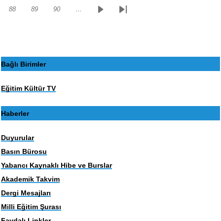
88
89
90
…
Sayfa
Sayfa
Sayfa
Sonraki
Son
sayfa
sayfa
Bağlı Birimler
Eğitim Kültür TV
Haberler
Duyurular
Basın Bürosu
Yabancı Kaynaklı Hibe ve Burslar
Akademik Takvim
Dergi Mesajları
Milli Eğitim Şurası
Faydalı Linkler