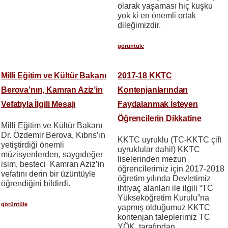
olarak yaşaması hiç kuşku
yok ki en önemli ortak
dileğimizdir.
görüntüle
Milli Eğitim ve Kültür Bakanı
2017-18 KKTC
Berova’nın, Kamran Aziz’in
Kontenjanlarından
Vefatıyla İlgili Mesajı
Faydalanmak İsteyen
Öğrencilerin Dikkatine
Milli Eğitim ve Kültür Bakanı
Dr. Özdemir Berova, Kıbrıs’ın
KKTC uyruklu (TC-KKTC çift
yetiştirdiği önemli
uyruklular dahil) KKTC
müzisyenlerden, saygıdeğer
liselerinden mezun
isim, besteci Kamran Aziz’in
öğrencilerimiz için 2017-2018
vefatını derin bir üzüntüyle
öğretim yılında Devletimiz
öğrendiğini bildirdi.
ihtiyaç alanları ile ilgili “TC
Yükseköğretim Kurulu”na
görüntüle
yapmış olduğumuz KKTC
kontenjan taleplerimiz TC
YÖK tarafından