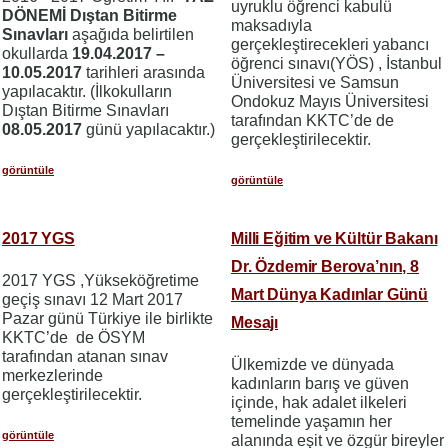
uyruklu öğrenci kabulü
DÖNEMİ Dıştan Bitirme
maksadıyla
Sınavları
aşağıda belirtilen
gerçekleştirecekleri yabancı
okullarda
19.04.2017 –
öğrenci sınavı(YÖS) , İstanbul
10.05.2017
tarihleri arasında
Üniversitesi ve Samsun
yapılacaktır. (İlkokulların
Ondokuz Mayıs Üniversitesi
Dıştan Bitirme Sınavları
tarafından KKTC’de de
08.05.2017
günü yapılacaktır.)
gerçekleştirilecektir.
görüntüle
görüntüle
2017 YGS
Milli Eğitim ve Kültür Bakanı
Dr. Özdemir Berova’nın, 8
2017 YGS ,Yükseköğretime
Mart Dünya Kadınlar Günü
geçiş sınavı 12 Mart 2017
Pazar günü Türkiye ile birlikte
Mesajı
KKTC’de de ÖSYM
tarafından atanan sınav
Ülkemizde ve dünyada
merkezlerinde
kadınların barış ve güven
gerçekleştirilecektir.
içinde, hak adalet ilkeleri
temelinde yaşamın her
görüntüle
alanında eşit ve özgür bireyler