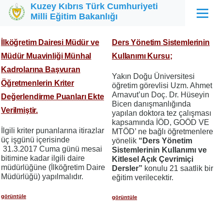
Kuzey Kıbrıs Türk Cumhuriyeti
Ana içeriğe atla
Milli Eğitim Bakanlığı
Menü
İlköğretim Dairesi Müdür ve
Ders Yönetim Sistemlerinin
Müdür Muavinliği Münhal
Kullanımı Kursu;
Kadrolarına Başvuran
Yakın Doğu Üniversitesi
Öğretmenlerin Kriter
öğretim görevlisi Uzm. Ahmet
Arnavut’un Doç. Dr. Hüseyin
Değerlendirme Puanları Ekte
Bicen danışmanlığında
Verilmiştir.
yapılan doktora tez çalışması
kapsamında İÖD, GOÖD VE
İlgili kriter punanlarına itirazlar
MTÖD’ ne bağlı öğretmenlere
üç işgünü içerisinde
yönelik
“Ders Yönetim
31.3.2017 Cuma günü mesai
Sistemlerinin Kullanımı ve
bitimine kadar ilgili daire
Kitlesel Açık Çevrimiçi
müdürlüğüne (İlköğretim Daire
Dersler”
konulu 21 saatlik bir
Müdürlüğü) yapılmalıdır.
eğitim verilecektir.
görüntüle
görüntüle