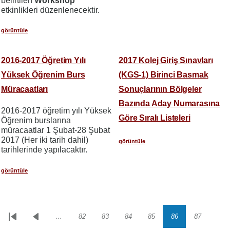
belirtilen
Workshop
etkinlikleri düzenlenecektir.
görüntüle
2016-2017 Öğretim Yılı
2017 Kolej Giriş Sınavları
Yüksek Öğrenim Burs
(KGS-1) Birinci Basmak
Müracaatları
Sonuçlarının Bölgeler
Bazında Aday Numarasına
2016-2017 öğretim yılı Yüksek
Göre Sıralı Listeleri
Öğrenim burslarına
müracaatlar 1 Şubat-28 Şubat
2017 (Her iki tarih dahil)
görüntüle
tarihlerinde yapılacaktır.
görüntüle
…
82
83
84
85
86
87
Sayfalama
İlk
Önceki
Sayfa
Sayfa
Sayfa
Sayfa
Sayfa
Sayfa
sayfa
sayfa