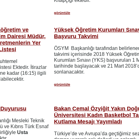
Kitapçığı ektedir.
görüntüle
aöğretim ve
Yüksek Öğretim Kurumları Sına
im Dairesi Müdür,
Başvuru Takvimi
retmenlerin Yer
ÖSYM Başkanlığı tarafından belirlene
istesi
takvimi içerisinde 2018 Yüksek Öğreti
Kurumları Sınavı (YKS) başvuruları 1 
Muhtemel
tarihinde başlayacak ve 21 Mart 2018’
esi Ektedir. İtirazlar
sonlanacaktır.
e kadar (16:15) ilgili
abilecektir.
görüntüle
s Duyurusu
Bakan Cemal Özyiğit Yakın Doğ
Üniversitesi Kadın Basketbol Ta
anlığı Mesleki Teknik
Kutlama Mesajı Yayımladı
ü ve Kıbrıs Türk Esnaf
rliğiyle
Usta
Türkiye’de ve Avrupa’da geçtiğimiz s
tır.