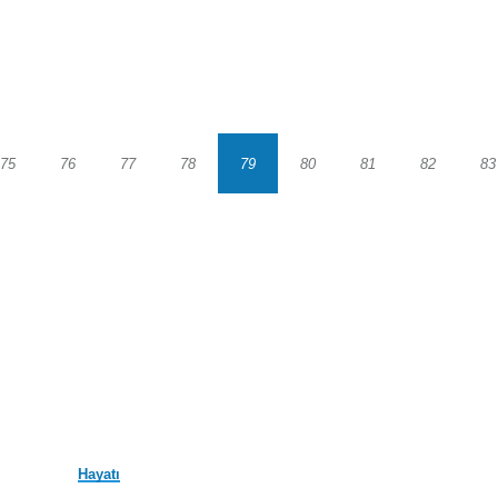
75
76
77
78
79
80
81
82
83
Sayfa
Sayfa
Sayfa
Sayfa
Sayfa
Sayfa
Sayfa
Sayfa
S
Hayatı