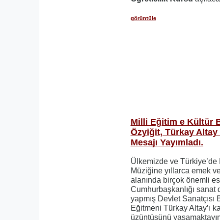
görüntüle
Milli Eğitim e Kültür
Özyiğit, Türkay Altay
Mesajı Yayımladı.
Ülkemizde ve Türkiye’de 
Müziğine yıllarca emek ve
alanında birçok önemli es
Cumhurbaşkanlığı sanat d
yapmış Devlet Sanatçısı 
Eğitmeni Türkay Altay’ı k
üzüntüsünü yaşamaktayı