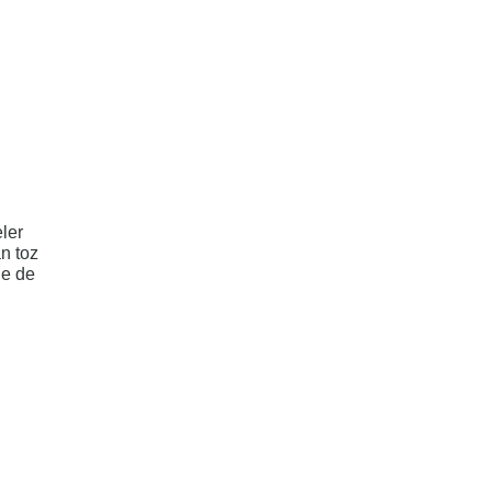
ler
an toz
de de