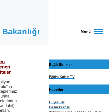
 Bakanlığı
Menü
den
Bağlı Birimler
lenen
iteler
Eğitim Kültür TV
htiyaç
urulu”na
Haberler
eplerimiz
ulunda
elerinden
Duyurular
lar dahil)
Basın Bürosu
enjan,
Yabancı Kaynaklı Hibe ve Burslar