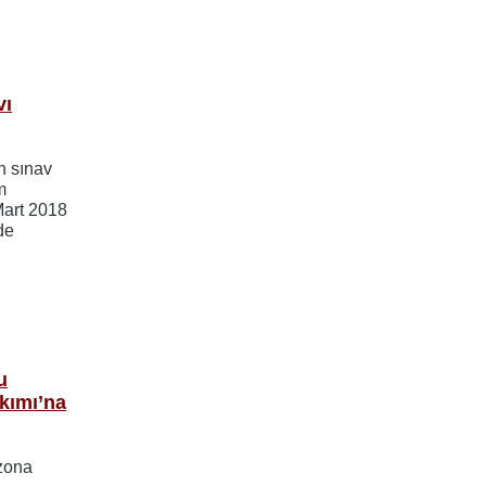
vı
n sınav
m
Mart 2018
de
u
kımı’na
ezona