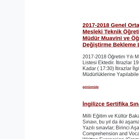
2017-2018 Genel Ort
Mesleki Teknik Öğret
Müdür Muavini ve Öğ
Değiştirme Bekleme L
2017-2018 Öğretim Yılı 
Listesi Ektedir. İtirazlar 
Kadar ( 17:30) İtirazlar İlg
Müdürlüklerine Yapılabilec
görüntüle
İngilizce Sertifika S
Milli Eğitim ve Kültür Baka
Sınavı, bu yıl da iki aşam
Yazılı sınavlar; Birinci 
Comprehension and Vocab