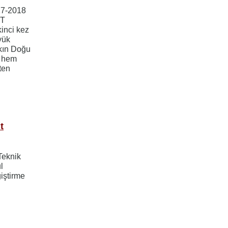
17-2018
TT
kinci kez
yük
akın Doğu
ı hem
ten
t
Teknik
l
iştirme