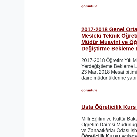
görüntüle
2017-2018 Genel Ort
Mesleki Teknik Öğret
Müdür Muavini ve Öğ
Değiştirme Bekleme L
2017-2018 Öğretim Yılı 
Yerdeğiştieme Bekleme List
23 Mart 2018 Mesai bitimin
daire müdürlüklerine yapıl
görüntüle
Usta Öğreticilik Kur
Milli Eğitim ve Kültür Bak
Öğretim Dairesi Müdürlüğ
ve Zanaatkârlar Odası işbi
Öğreticilik Kursu
açılacak