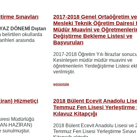
tirme Sınavları
2017-2018 Genel Ortaöğretim v
Mesleki Teknik Öğretim Dairesi
YAZ DÖNEMİ Dıştan
Müdür Muavini ve Öğretmenleri
belirtilen okullarda
Değiştirme Bekleme Listesi ve
tarihleri arasında
Başvuruları
2017-2018 Öğretim Yılı İtirazlar sonuc
Kesinleşen müdür müdür muavini ve
öğretmenlerin Yerdeğiştirme Listesi ek
verilmiştir.
görüntüle
iran) Hizmetiçi
2018 Bülent Ecevit Anadolu Lise
Temmuz Fen Lisesi Yerleştirme 
Kılavuz Kitapçığı
airesi Müdürlüğü
NİSAN-HAZİRAN)
2018 Bülent Ecevit Anadolu Lisesi ve 
e sunulmuştur.
Temmuz Fen Lisesi Yerleştirme Sınavı