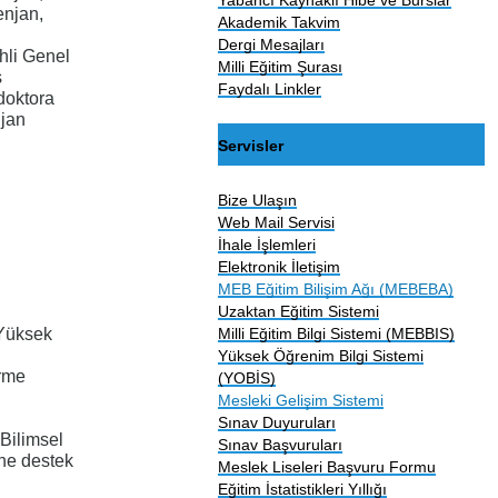
enjan,
Akademik Takvim
Dergi Mesajları
hli Genel
Milli Eğitim Şurası
s
Faydalı Linkler
doktora
njan
Servisler
Bize Ulaşın
Web Mail Servisi
İhale İşlemleri
Elektronik İletişim
MEB Eğitim Bilişim Ağı (MEBEBA)
Uzaktan Eğitim Sistemi
Milli Eğitim Bilgi Sistemi (MEBBIS)
 Yüksek
Yüksek Öğrenim Bilgi Sistemi
irme
(YOBİS)
Mesleki Gelişim Sistemi
Sınav Duyuruları
 Bilimsel
Sınav Başvuruları
ine destek
Meslek Liseleri Başvuru Formu
Eğitim İstatistikleri Yıllığı