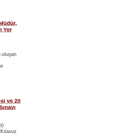
e
 Müdür,
n Yer
u oluşan
te
si ve 20
Sınavı
20
 Kılavuz