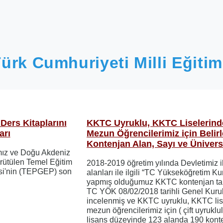
ürk Cumhuriyeti Milli Eğitim
Ders Kitaplarını
KKTC Uyruklu, KKTC Liselerin
arı
Mezun Öğrencilerimiz için Belir
Kontenjan Alan, Sayı ve Ünivers
ımız ve Doğu Akdeniz
ürütülen Temel Eğitim
2018-2019 öğretim yılında Devletimiz i
si'nin (TEPGEP) son
alanları ile ilgili “TC Yükseköğretim K
yapmış olduğumuz KKTC kontenjan tal
TC YÖK 08/02/2018 tarihli Genel Kur
incelenmiş ve KKTC uyruklu, KKTC lis
mezun öğrencilerimiz için ( çift uyruklu
lisans düzeyinde 123 alanda 190 kont