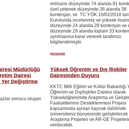
önlisans düzeyinde 74 alanda 81 kont
özel yetenek düzeyinde 26 alanda 38
kontenjan, ve TC YÖK 10/02/2018 tari
Kurulunda incelenmiş ve yüksek lisan
düzeyinde 24 alanda 28 kontenjan ve 
düzeyinde 29 alanda toplam 33 konte
ayrılmasına karar vererek tarafımızı
bilgilendirmiştir.
görüntüle
airesi Müdürlüğü
Yüksek Öğrenim ve Dış İlişkiler
retim Dairesi
Dairesinden Duyuru
Yer Değiştirme
KKTC Milli Eğitim ve Kültür Bakanlığı
Öğrenim ve Dışilişkiler Dairesi olarak
Yükseköğrenimde Araştırma ve Gelişt
irazlar sonucu oluşan
Faaliyetlerinin Desteklenmesi Projesi
kapsamında ayrılan kaynak dahilinde
üniversiteniz bünyesinde geliştirilecek
Araştırma Projeleri ve AR-GE Projeler
verilecektir.