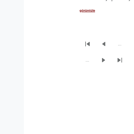
görüntüle
…
Sayfalama
İlk
Önceki
sayfa
sayfa
…
Sonraki
Son
sayfa
sayfa