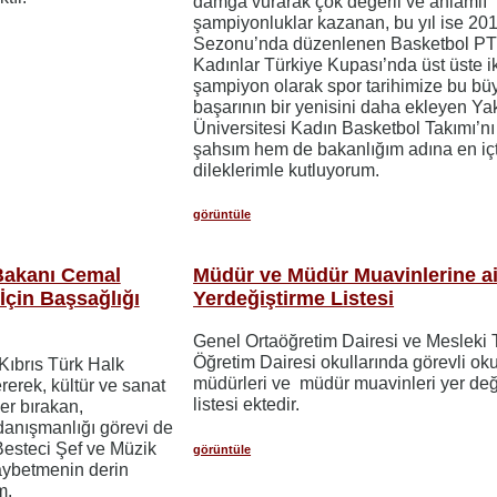
damga vurarak çok değerli ve anlamlı
şampiyonluklar kazanan, bu yıl ise 20
Sezonu’nda düzenlenen Basketbol P
Kadınlar Türkiye Kupası’nda üst üste i
şampiyon olarak spor tarihimize bu bü
başarının bir yenisini daha ekleyen Y
Üniversitesi Kadın Basketbol Takımı’n
şahsım hem de bakanlığım adına en iç
dileklerimle kutluyorum.
görüntüle
 Bakanı Cemal
Müdür ve Müdür Muavinlerine ai
 İçin Başsağlığı
Yerdeğiştirme Listesi
Genel Ortaöğretim Dairesi ve Mesleki 
Öğretim Dairesi okullarında görevli oku
Kıbrıs Türk Halk
müdürleri ve müdür muavinleri yer değ
rerek, kültür ve sanat
listesi ektedir.
er bırakan,
anışmanlığı görevi de
Besteci Şef ve Müzik
görüntüle
aybetmenin derin
m.