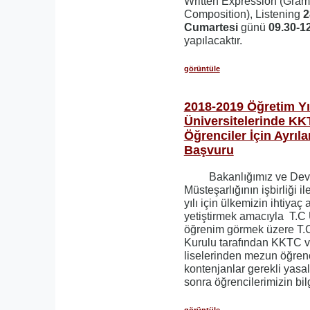
Written Expression (Gra
Composition), Listening
2
Cumartesi
günü
09.30-1
yapılacaktır.
görüntüle
2018-2019 Öğretim Yı
Üniversitelerinde KK
Öğrenciler İçin Ayrıl
Başvuru
Bakanlığımız ve Devle
Müsteşarlığının işbirliği 
yılı için ülkemizin ihtiya
yetiştirmek amacıyla T.C 
öğrenim görmek üzere T.
Kurulu tarafından KKTC 
liselerinden mezun öğrenci
kontenjanlar gerekli yasa
sonra öğrencilerimizin bil
görüntüle