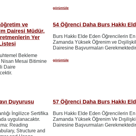
görüntüle
aöğretim ve
54 Öğrenci Daha Burs Hakkı Elde
im Dairesi Müdür,
Burs Hakkı Elde Eden Öğrencilerin En
retmenlerin Yer
Zamanda Yüksek Öğrenim ve Dışilişkil
istesi
Dairesine Başvurmaları Gerekmektedir
Muhtemel Bekleme
görüntüle
19 Nisan Mesai Bitimine
ili Daire
ektir.
ınavı Duyurusu
57 Öğrenci Daha Burs Hakkı Elde
nlığı İngilizce Sertifika
Burs Hakkı Elde Eden Öğrencilerin En
ada uygulanacaktır.
Zamanda Yüksek Öğrenim Ve Dışilişki
Aşama: Reading
Dairesine Başvurmaları Gerekmektedir
ulary, Structure and