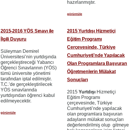
hazırlanmıştır.
görüntüle
2015-2016 YÖS Sınavı ile
2015 Yurtdışı Hizmetiçi
İlgili Duyuru
Eğitim Programı
Çerçevesinde, Türkiye
Süleyman Demirel
Cumhuriyeti’nde Yapılacak
Üniversitesi’nin yurtdışında
gerçekleştireceği Yabancı
Olan Programlara Başvuran
Öğrenci Sınavlarının (YÖS)
Öğretmenlerin Mülakat
tümü üniversite yönetimi
tarafından iptal edilmiştir.
Sonuçları
T.C.’de gerçekleştirilecek
YÖS sınavlarında
2015
Yurtdışı
Hizmetiçi
yurtdışından öğrenci kabul
Eğitim Programı
edilmeyecektir.
çerçevesinde, Türkiye
Cumhuriyeti’nde yapılacak
görüntüle
olan programlara başvuran
adayların mülakat sonuçları
değerlendirilmiş olup gitmeye