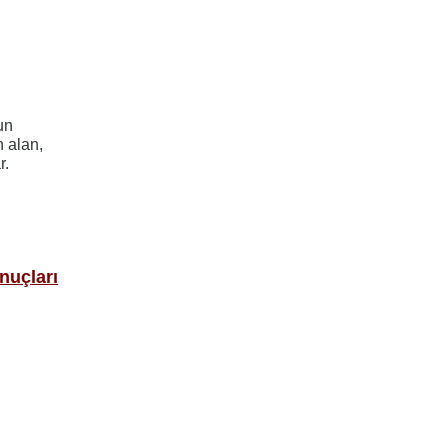
un
n alan,
r.
nuçları