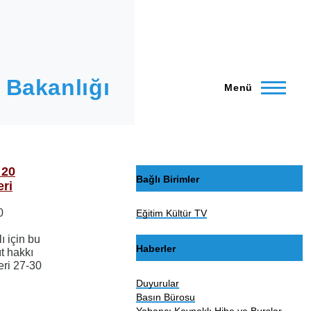
 Bakanlığı
Menü
 20
Bağlı Birimler
eri
0
Eğitim Kültür TV
ı için bu
Haberler
ıt hakkı
leri 27-30
Duyurular
Basın Bürosu
Yabancı Kaynaklı Hibe ve Burslar