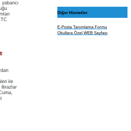
a yabancı
duğu
Diğer Hizmetler
rılan
KKTC
E-Posta Tanımlama Formu
Okullara Özel WEB Sayfası
e
rdan
e
eri ile
İtirazlar
 Cuma,
i