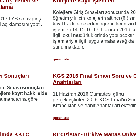
iriş Yerleri ve
Kolejlere Kayıt İşlemleri
ıklama
Kolejlere Giriş Sınavları sonucunda 2
öğretim yılı için kolejlerin altıncı (6.) sın
17 LYS sınav giriş
kayıt hakkı elde eden öğrencilerimizin 
li açıklamasını yaptı.
işlemleri 14-15-16-17 Haziran 2016 ta
ilgili okul müdürlüklerinde yapılacaktır.
işlemleriyle ilgili uygulamalar aşağıda
sunulmaktadır.
görüntüle
ı Sonuçları
KGS 2016 Final Sınavı Soru ve 
Anahtarları
al Sınavı sonuçları
jlere kayıt hakkı elde
11 Haziran 2016 Cumartesi günü
umaralarına göre
gerçekleştirilen 2016-KGS-Final'in So
Kitapcıkları ve Yanıt Anahtarları ektedir
görüntüle
ılında KKTC
Kırgızistan-Türkiye Manas Ünive