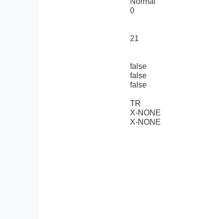
Normal
0
21
false
false
false
TR
X-NONE
X-NONE