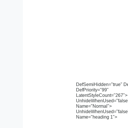
DefSemiHidden="true" De
DefPriority="99"
LatentStyleCount="267">
UnhideWhenUsed="false"
Name="Normal">
UnhideWhenUsed="false"
Name="heading 1">