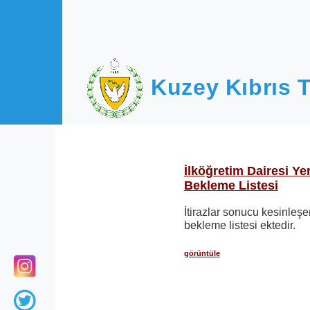
Ana içeriğe atla
Kuzey Kıbrıs T
İlköğretim Dairesi Ye
Bekleme Listesi
İtirazlar sonucu kesinleşe
bekleme listesi ektedir.
görüntüle