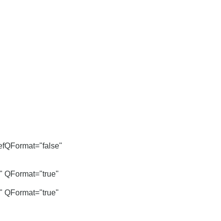
fQFormat="false"
 QFormat="true"
 QFormat="true"