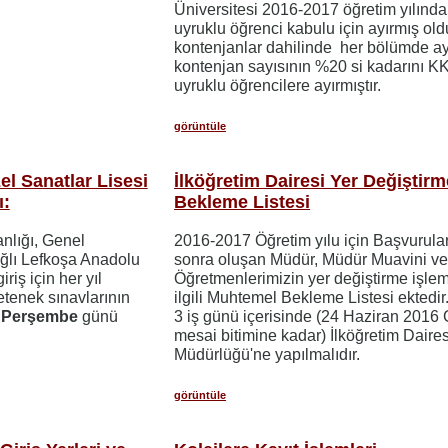
Üniversitesi 2016-2017 öğretim yılınd
uyruklu öğrenci kabulu için ayırmış ol
kontenjanlar dahilinde her bölümde ay
kontenjan sayısının %20 si kadarını 
uyruklu öğrencilere ayırmıştır.
görüntüle
l Sanatlar Lisesi
İlköğretim Dairesi Yer Değiştirm
ı:
Bekleme Listesi
anlığı, Genel
2016-2017 Öğretim yılu için Başvurula
ağlı Lefkoşa Anadolu
sonra oluşan Müdür, Müdür Muavini v
riş için her yıl
Öğretmenlerimizin yer değiştirme işleml
tenek sınavlarının
ilgili Muhtemel Bekleme Listesi ektedir. 
6 Perşembe
günü
3 iş günü içerisinde (24 Haziran 2016
mesai bitimine kadar) İlköğretim Daires
Müdürlüğü'ne yapılmalıdır.
görüntüle