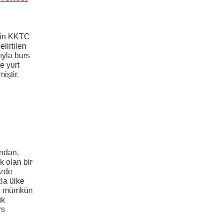
çin KKTC
lirtilen
ıyla burs
le yurt
iştir.
ndan,
 olan bir
izde
la ülke
bı mümkün
ık
rs