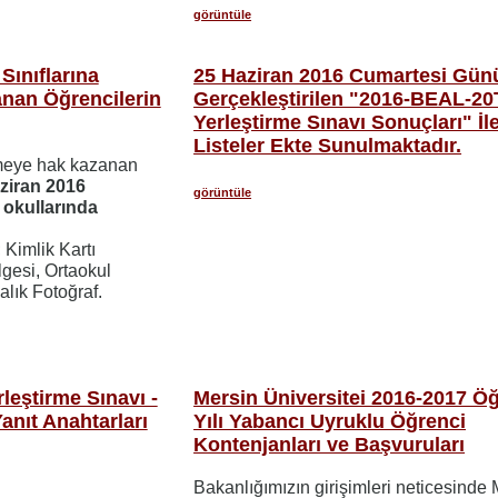
görüntüle
Sınıflarına
25 Haziran 2016 Cumartesi Gün
nan Öğrencilerin
Gerçekleştirilen "2016-BEAL-2
Yerleştirme Sınavı Sonuçları" İle 
Listeler Ekte Sunulmaktadır.
şmeye hak kazanan
ziran 2016
görüntüle
ı okullarında
; Kimlik Kartı
gesi, Ortaokul
alık Fotoğraf.
eştirme Sınavı -
Mersin Üniversitei 2016-2017 Ö
Yanıt Anahtarları
Yılı Yabancı Uyruklu Öğrenci
Kontenjanları ve Başvuruları
Bakanlığımızın girişimleri neticesinde 