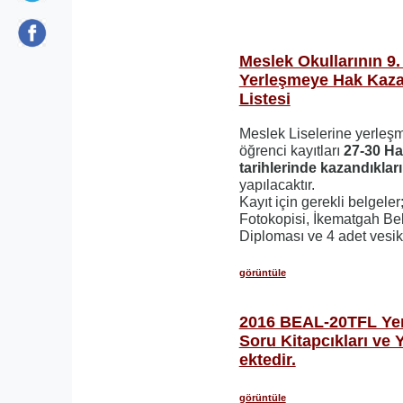
Meslek Okullarının 9. 
Yerleşmeye Hak Kaza
Listesi
Meslek Liselerine yerle
öğrenci kayıtları
27-30 Ha
tarihlerinde kazandıklar
yapılacaktır.
Kayıt için gerekli belgeler
Fotokopisi, İkematgah Bel
Diploması ve 4 adet vesik
görüntüle
2016 BEAL-20TFL Yerl
Soru Kitapcıkları ve 
ektedir.
görüntüle