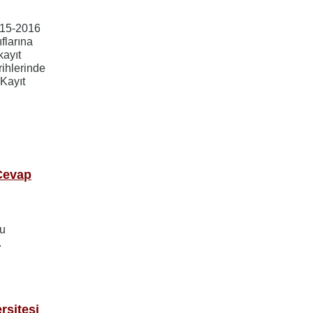
015-2016
ıflarına
kayıt
rihlerinde
 Kayıt
Cevap
ru
.
rsitesi