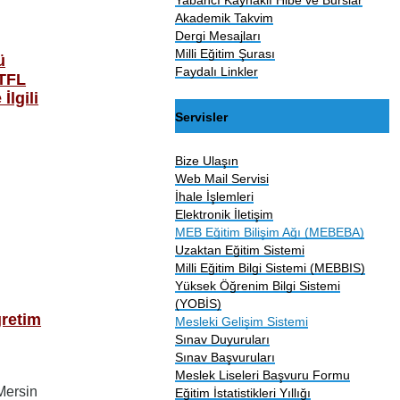
Akademik Takvim
Dergi Mesajları
Milli Eğitim Şurası
ü
Faydalı Linkler
0TFL
İlgili
Servisler
Bize Ulaşın
Web Mail Servisi
İhale İşlemleri
Elektronik İletişim
MEB Eğitim Bilişim Ağı (MEBEBA)
Uzaktan Eğitim Sistemi
Milli Eğitim Bilgi Sistemi (MEBBIS)
Yüksek Öğrenim Bilgi Sistemi
(YOBİS)
ğretim
Mesleki Gelişim Sistemi
Sınav Duyuruları
Sınav Başvuruları
Meslek Liseleri Başvuru Formu
Mersin
Eğitim İstatistikleri Yıllığı