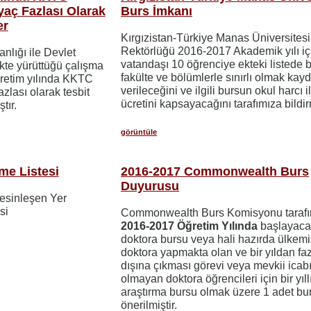
iyaç Fazlası Olarak
Burs İmkanı
er
Kırgızistan-Türkiye Manas Üniversitesi
Rektörlüğü 2016-2017 Akademik yılı i
anlığı ile Devlet
vatandaşı 10 öğrenciye ekteki listede be
kte yürüttüğü çalışma
fakülte ve bölümlerle sınırlı olmak kayd
etim yılında KKTC
verileceğini ve ilgili bursun okul harcı i
azlası olarak tesbit
ücretini kapsayacağını tarafımıza bildirm
tır.
görüntüle
me Listesi
2016-2017 Commonwealth Burs
Duyurusu
Kesinleşen Yer
si
Commonwealth Burs Komisyonu tarafı
2016-2017 Öğretim Yılında
başlayacak
doktora bursu veya hali hazırda ülkem
doktora yapmakta olan ve bir yıldan faz
dışına çıkması görevi veya mevkii ica
olmayan doktora öğrencileri için bir yıll
araştırma bursu olmak üzere 1 adet bu
önerilmiştir.