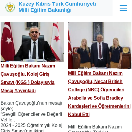
Kuzey Kıbrıs Türk Cumhuriyeti
Ana içeriğe atla
Milli Eğitim Bakanlığı
Menü
Milli Eğitim Bakanı Nazım
Milli Eğitim Bakanı Nazım
Çavuşoğlu, Kolej Giriş
Çavuşoğlu, Necat British
Sınavı (KGS ) Dolayısıyla
College (NBC) Öğrencileri
Mesaj Yayımladı
Arabella ve Sofia Bradley
​​​​​​​Bakan Çavuşoğlu’nun mesajı
Kardeşleri ve Öğretmenlerini
şöyle;
“Sevgili Öğrenciler ve Değerli
Kabul Etti
Veliler,
2024 - 2025 Öğretim yılı Kolej
Milli Eğitim Bakanı Nazım
Giriş Sınavı’nın ikinci