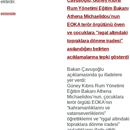
Çavuşoğlu, Güney Kıbrıs
ektedir.
Rum Yönetimi Eğitim Bakanı
görüntüle
Athena Michaelidou’nun
EOKA terör örgütünü öven
ve çocuklara “işgal altındaki
topraklara dönme iradesi”
aşılandığını belirten
açıklamalarına tepki gösterdi
Bakan Çavuşoğlu
açıklamasında şu ifadelere
yer verdi:
Güney Kıbrıs Rum Yönetimi
Eğitim Bakanı Athena
Michaelidou’nun, çocuklara
terör örgütü EOKA’nın
“kahramanlıklarını ve
vatanseverliklerini”
öğrettiklerini ve “işgal altındaki
topraklara dönme iradesi”
aşıladıklarını ifade ettiği