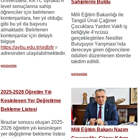
Üniversitesi; KKTC uyruklu A
Sahiplerini Buldu
level sonuçlarına sahip
öğrenciler için belirlenen
Milli Eğitim Bakanlığı ile
kontenjanlara, her yıl olduğu
Tangül Ünal Çağıner
gibi bu yıl da başvuru
Çocuklara Yardım Vakfı iş
almaktadır. Belirlenen
birliğiyle 4’ncüsü
kontenjanlar için detaylı
gerçekleştirilen Nesiller
bilgiye
Buluşuyor Yarışması’nda
https://aybu.edu.tr/oidb/tr
dereceye giren öğrencilere
adresinden ulaşılabilmektedir.
ödülleri düzenlenen törenle
takdim edildi.
görüntüle
görüntüle
2025-2026 Öğretim Yılı
Kesinleşen Yer Değiştirme
Bekleme Listesi
İtirazlar sonucu oluşan 2025-
2026 öğretim yılı kesinleşen
Milli Eğitim Bakanı Nazım
yer değiştirme bekleme listesi