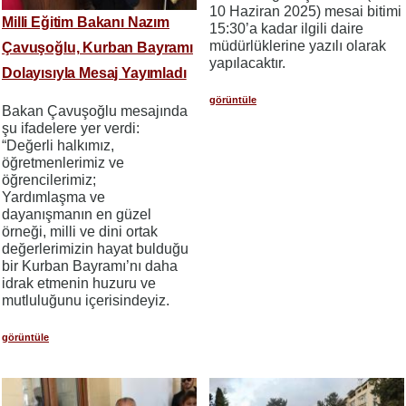
10 Haziran 2025) mesai bitimi
Milli Eğitim Bakanı Nazım
15:30’a kadar ilgili daire
müdürlüklerine yazılı olarak
Çavuşoğlu, Kurban Bayramı
yapılacaktır.
Dolayısıyla Mesaj Yayımladı
görüntüle
Bakan Çavuşoğlu mesajında
şu ifadelere yer verdi:
“Değerli halkımız,
öğretmenlerimiz ve
öğrencilerimiz;
Yardımlaşma ve
dayanışmanın en güzel
örneği, milli ve dini ortak
değerlerimizin hayat bulduğu
bir Kurban Bayramı’nı daha
idrak etmenin huzuru ve
mutluluğunu içerisindeyiz.
görüntüle