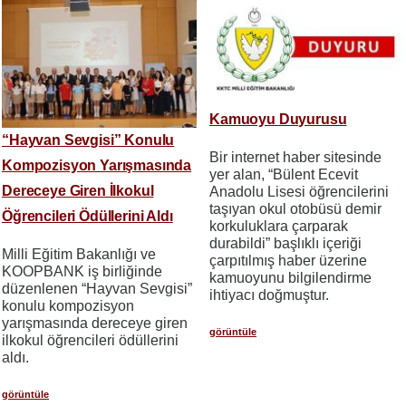
Kamuoyu Duyurusu
“Hayvan Sevgisi” Konulu
Bir internet haber sitesinde
Kompozisyon Yarışmasında
yer alan, “Bülent Ecevit
Dereceye Giren İlkokul
Anadolu Lisesi öğrencilerini
taşıyan okul otobüsü demir
Öğrencileri Ödüllerini Aldı
korkuluklara çarparak
durabildi” başlıklı içeriği
Milli Eğitim Bakanlığı ve
çarpıtılmış haber üzerine
KOOPBANK iş birliğinde
kamuoyunu bilgilendirme
düzenlenen “Hayvan Sevgisi”
ihtiyacı doğmuştur.
konulu kompozisyon
yarışmasında dereceye giren
görüntüle
ilkokul öğrencileri ödüllerini
aldı.
görüntüle