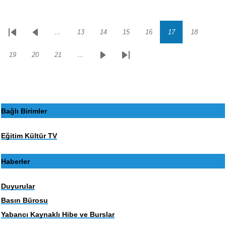
…
13
14
15
16
17
18
Sayfalama
İlk
Önceki
Sayfa
Sayfa
Sayfa
Sayfa
Sayfa
Sayfa
sayfa
sayfa
19
20
21
…
Sayfa
Sayfa
Sayfa
Sonraki
Son
sayfa
sayfa
Bağlı Birimler
Eğitim Kültür TV
Haberler
Duyurular
Basın Bürosu
Yabancı Kaynaklı Hibe ve Burslar