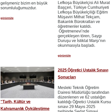
Lefkoşa Büyükelçisi Ali Murat
gelişmeniz bizim en büyük
Başçeri, Türkiye Cumhuriyeti
sorumluluğumuzdur.
Lefkoşa Büyükelçiliği Eğitim
Müşaviri Mithat Tekçam,
görüntüle
Bakanlık Bürokratları ve
öğretmenler katıldı.
Öğretmenevi’nde
gerçekleşen tören, Saygı
Duruşu ve İstiklal Marşı’nın
okunmasıyla başladı.
görüntüle
2025 Öğretici Ustalık Sınavı
Sonuçları
Mesleki Teknik Öğretim
Dairesi Müdürlüğü tarafından
düzenlenen ve 62 ustalığın
“Tarih, Kültür ve
katıldığı Öğretici Ustalık Kursu
sınavı 29 Mayıs 2025
Kahramanlık Öyküleştirme
tarihinde Sedat Simavi