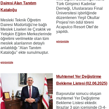
Dairesi Alan Tanıtım
Türk Girişimci Kadınlar
Derneği, Uluslararası Final
Kataloğu
Üniversitesi işbirliğinde
düzenlenen Yeşil Okullar
Mesleki Teknik Öğretim
Projesi’nin ödül töreni
Dairesi Müdürlüğü'ne bağlı
Acapulco Resort Otel’de
Meslek Liseleri ile Çıraklık ve
yapıldı.
Yetişkin Eğitim Merkezlerinde
öğretimi verilmekte olan tüm
görüntüle
meslek alanlarının detaylı
anlatıldığı "Alan Tanıtım
Kataloğu" ekte sunulmuştur.
görüntüle
Muhtemel Yer Değiştirme
Bekleme Listesi (02.06.2025)
Başvurular sonucu oluşan
muhtemel Yer Değiştirme
Bekleme Listesi ektedir.
İtirazlar 3 gün içerisinde (3-4-