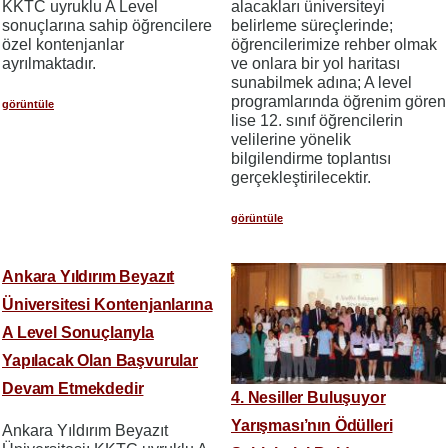
KKTC uyruklu A Level
alacakları üniversiteyi
sonuçlarına sahip öğrencilere
belirleme süreçlerinde;
özel kontenjanlar
öğrencilerimize rehber olmak
ayrılmaktadır.
ve onlara bir yol haritası
sunabilmek adına; A level
programlarında öğrenim gören
görüntüle
lise 12. sınıf öğrencilerin
velilerine yönelik
bilgilendirme toplantısı
gerçekleştirilecektir.
görüntüle
Ankara Yıldırım Beyazıt
Üniversitesi Kontenjanlarına
A Level Sonuçlarıyla
Yapılacak Olan Başvurular
Devam Etmekdedir
4. Nesiller Buluşuyor
Yarışması’nın Ödülleri
Ankara Yıldırım Beyazıt