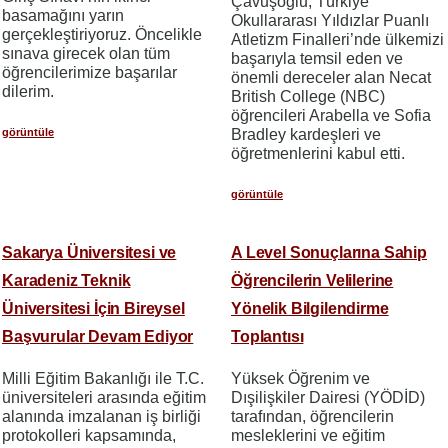
Çavuşoğlu, Türkiye
basamağını yarın
Okullararası Yıldızlar Puanlı
gerçekleştiriyoruz. Öncelikle
Atletizm Finalleri’nde ülkemizi
sınava girecek olan tüm
başarıyla temsil eden ve
öğrencilerimize başarılar
önemli dereceler alan Necat
dilerim.
British College (NBC)
öğrencileri Arabella ve Sofia
görüntüle
Bradley kardeşleri ve
öğretmenlerini kabul etti.
görüntüle
Sakarya Üniversitesi ve
A Level Sonuçlarına Sahip
Karadeniz Teknik
Öğrencilerin Velilerine
Üniversitesi İçin Bireysel
Yönelik Bilgilendirme
Başvurular Devam Ediyor
Toplantısı
Milli Eğitim Bakanlığı ile T.C.
Yüksek Öğrenim ve
üniversiteleri arasında eğitim
Dışilişkiler Dairesi (YÖDİD)
alanında imzalanan iş birliği
tarafından, öğrencilerin
protokolleri kapsamında,
mesleklerini ve eğitim