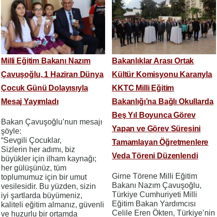
Milli Eğitim Bakanı Nazım
Bakanlıklar Arası Ortak
Çavuşoğlu, 1 Haziran Dünya
Kültür Komisyonu Kararıyla
Çocuk Günü Dolayısıyla
KKTC Milli Eğitim
Mesaj Yayımladı
Bakanlığı’na Bağlı Okullarda
Beş Yıl Boyunca Görev
Bakan Çavuşoğlu’nun mesajı
Yapan ve Görev Süresini
şöyle:
“Sevgili Çocuklar,
Tamamlayan Öğretmenlere
Sizlerin her adımı, biz
Veda Töreni Düzenlendi
büyükler için ilham kaynağı;
her gülüşünüz, tüm
Girne Törene Milli Eğitim
toplumumuz için bir umut
Bakanı Nazım Çavuşoğlu,
vesilesidir. Bu yüzden, sizin
Türkiye Cumhuriyeti Milli
iyi şartlarda büyümeniz,
Eğitim Bakan Yardımcısı
kaliteli eğitim almanız, güvenli
Celile Eren Ökten, Türkiye’nin
ve huzurlu bir ortamda