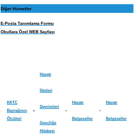
Diğer Hizmetler
E-Posta Tanımlama Formu
Okullara Özel WEB Sayfası
Hayatı
İlkeleri
KKTC
Hayatı
Hayatı
Devrimleri
Bayrağının
Ölçüleri
Belgeseller
Belgeseller
Gençliğe
Hitabesi