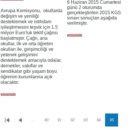
6 Haziran 2015 Cumartesi
günü 2 oturumda
Avrupa Komisyonu, okullarda
gerçekleştirilen 2015 KGS
değişim ve yeniliği
sınavı sonuçları aşağıda
desteklemek ve istihdam
verilmiştir.
iyileştirmesini teşvik için 1.5
milyon Euro'luk teklif çağrısı
görüntüle
başlatmıştır. Çağrı, ana
okullar, ilk ve orta öğretim
okulları ile, girişimciliği ve
yetenek gelişimini
desteklemek amacıyla odalar,
dernekler, vakıflar ve
sendikalar gibi yaşam boyu
öğrenim kurumlarına açık
olacaktır.
görüntüle
…
90
91
92
93
94
95
Sayfalama
İlk
Önceki
Sayfa
Sayfa
Sayfa
Sayfa
Sayfa
Sayfa
sayfa
sayfa