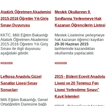
Atatürk Öğretmen Akademisi
Meslek Okullarının 9.
2015-2016 Öğretim Yılı Giriş
Sınıflarına Yerleşmeye Hak
Sınavı Duyurusu
Kazanan Öğrencilerin Listesi
KKTC. Milli Eğitim Bakanlığı
Meslek Liselerine yerleşmeye
Atatürk Öğretmen Akademisi
hak kazanan öğrenci kayıtları
2015-2016 Öğretim Yılı Giriş
29-30 Haziran
2015
Sınavı ile iligli duyurusu
tarihlerinde kazandıkları
aşağıdaki gibidir.
okullarında yapılacaktır.
görüntüle
görüntüle
Lefkoşa Anadolu Güzel
2015 - Bülent Ecevit Anadolu
Sanatlar Lisesi Sınav
Lisesi ve 20 Temmuz Fen
Sonuçları
Lisesi Yerleştirme Sınavı”
Kayıt İşlemleri
Milli Eğitim Bakanlığı, Genel
Ortaöğretim Dairesine bağlı