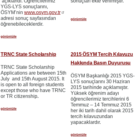
açıklandı. Öğrencilerimiz
sonuçları ekte verilmiştir.
YGS-LYS sonuçlarını,
ÖSYM’nin
www.osym.gov.tr
adresi sonuç sayfasından
görüntüle
öğrenebileceklerdir.
görüntüle
TRNC State Scholarship
2015 ÖSYM Tercih Kılavuzu
Hakkında Basın Duyurusu
TRNC State Scholarship
Applications are between 15th
ÖSYM Başkanlığı 2015 YGS-
July and 15th August 2015. It
LYS sonuçlarını 30 Haziran
is open to all foreign students
2015 tarihinde açıklamıştır.
except those who have TRNC
Yüksek öğrenim adayı
or TR citizenship
.
öğrencilerimiz tercihlerini 6
Temmuz – 14 Temmuz 2015
görüntüle
her iki tarih dahil olarak 2015
tercih kılavuzundan
yapacaklardır.
görüntüle