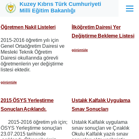
Kuzey Kıbrıs Türk Cumhuriyeti
Ana içeriğe atla
Milli Eğitim Bakanlığı
Menü
Öğretmen Nakil Listeleri
İlköğretim Dairesi Yer
Değiştirme Bekleme Listesi
2015-2016 öğretim yılı için
Genel Ortaöğretim Dairesi ve
görüntüle
Mesleki Teknik Öğretim
Dairesi okullarında görevli
öğretmenlerin yer değiştirme
listesi ektedir.
görüntüle
2015 ÖSYS Yerleştirme
Ustalık Kalfalık Uygulama
Sonuçları Açıklandı.
Sınav Sonuçları
2015-2016 öğretim yılı için;
Ustalık Kalfalık uygulama
ÖSYS Yerleştirme sonuçları
sınav sonuçları ve Çıraklık
23.07.2015 tarihinde
Okulu Kalfalık yazılı sınav