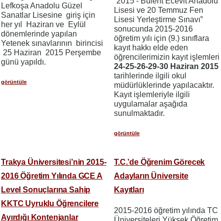
“2015 - Bülent Ecevit Anadolu
Lefkoşa Anadolu Güzel
Lisesi ve 20 Temmuz Fen
Sanatlar Lisesine giriş için
Lisesi Yerleştirme Sınavı”
her yıl Haziran ve Eylül
sonucunda 2015-2016
dönemlerinde yapılan
öğretim yılı için (9.) sınıflara
Yetenek sınavlarının birincisi
kayıt hakkı elde eden
25 Haziran 2015 Perşembe
öğrencilerimizin kayıt işlemleri
günü yapıldı.
24-25-26-29-30 Haziran 2015
tarihlerinde ilgili okul
görüntüle
müdürlüklerinde yapılacaktır.
Kayıt işlemleriyle ilgili
uygulamalar aşağıda
sunulmaktadır.
görüntüle
Trakya Üniversitesi’nin 2015-
T.C.’de Öğrenim Görecek
2016 Öğretim Yılında GCE A
Adayların Üniversite
Level Sonuçlarına Sahip
Kayıtları
KKTC Uyruklu Öğrencilere
2015-2016 öğretim yılında TC
Ayırdığı Kontenjanlar
Üniversiteleri Yüksek Öğretim