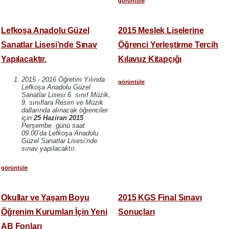
görüntüle
Lefkoşa Anadolu Güzel
2015 Meslek Liselerine
Sanatlar Lisesi’nde Sınav
Öğrenci Yerleştirme Tercih
Yapılacaktır.
Kılavuz Kitapçığı
2015 - 2016 Öğretim Yılında
görüntüle
Lefkoşa Anadolu Güzel
Sanatlar Lisesi 6. sınıf Müzik,
9. sınıflara Resim ve Müzik
dallarında alınacak öğrenciler
için
25 Haziran 2015
Perşembe günü saat
09.00’da Lefkoşa Anadolu
Güzel Sanatlar Lisesi’nde
sınav yapılacaktır.
görüntüle
Okullar ve Yaşam Boyu
2015 KGS Final Sınavı
Öğrenim Kurumları İçin Yeni
Sonuçları
AB Fonları