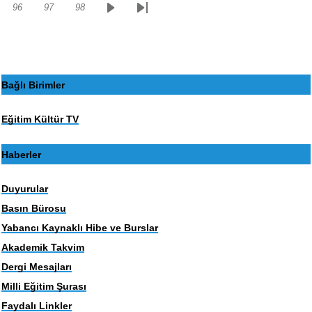
96
97
98
Sayfa
Sayfa
Sayfa
Sonraki
Son
sayfa
sayfa
Bağlı Birimler
Eğitim Kültür TV
Haberler
Duyurular
Basın Bürosu
Yabancı Kaynaklı Hibe ve Burslar
Akademik Takvim
Dergi Mesajları
Milli Eğitim Şurası
Faydalı Linkler