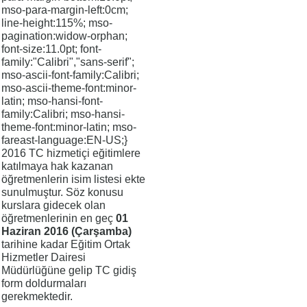
mso-para-margin-left:0cm;
line-height:115%; mso-
pagination:widow-orphan;
font-size:11.0pt; font-
family:"Calibri","sans-serif";
mso-ascii-font-family:Calibri;
mso-ascii-theme-font:minor-
latin; mso-hansi-font-
family:Calibri; mso-hansi-
theme-font:minor-latin; mso-
fareast-language:EN-US;}
2016 TC hizmetiçi eğitimlere
katılmaya hak kazanan
öğretmenlerin isim listesi ekte
sunulmuştur. Söz konusu
kurslara gidecek olan
öğretmenlerinin en geç
01
Haziran 2016 (Çarşamba)
tarihine kadar Eğitim Ortak
Hizmetler Dairesi
Müdürlüğüne gelip TC gidiş
form doldurmaları
gerekmektedir.