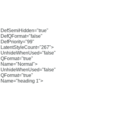
DefSemiHidden="true"
DefQFormat="false"
DefPriority="99"
LatentStyleCount="267">
UnhideWhenUsed="false"
QFormat="true"
Name="Normal">
UnhideWhenUsed="false"
QFormat="true"
Name="heading 1">