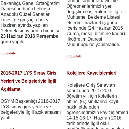
Müdür, Müdür Muavini ve
Bakanlığı, Genel Ortaöğretim
Öğretmenlerimizin yer
Dairesi’ne bağlı Lefkoşa
değiştirme işlemleri ile ilgili
Anadolu Güzel Sanatlar
Muhtemel Bekleme Listesi
Lisesi’ne giriş için her yıl
ektedir. İtirazlar 3 iş günü
Haziran ayında yapılan
içerisinde (24 Haziran 2016
Yetenek sınavlarının birincisi
Cuma, mesai bitimine kadar)
23 Haziran 2016 Perşembe
İlköğretim Dairesi
günü yapıldı.
Müdürlüğü'ne yapılmalıdır.
görüntüle
görüntüle
2016-2017 LYS Sınav Giriş
Kolejlere Kayıt İşlemleri
Yerleri ve Belgeleriyle İlgili
Kolejlere Giriş Sınavları
Açıklama
sonucunda 2015-2016
öğretim yılı için kolejlerin
ÖSYM Başkanlığı 2016-2017
altıncı (6.) sınıflarına kayıt
LYS sınav giriş yerleri ve
hakkı elde eden
belgeleriyle ilgili açıklamasını
öğrencilerimizin kayıt işlemleri
yaptı.
14-15-16-17 Haziran 2016
tarihlerinde ilgili okul
müdürlüklerinde yapılacaktır.