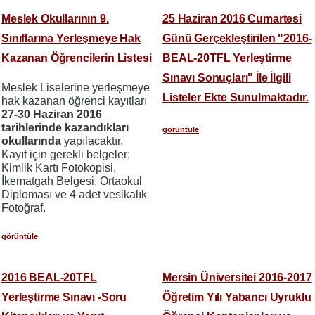
Meslek Okullarının 9.
25 Haziran 2016 Cumartesi
Sınıflarına Yerleşmeye Hak
Günü Gerçekleştirilen "2016-
Kazanan Öğrencilerin Listesi
BEAL-20TFL Yerleştirme
Sınavı Sonuçları" İle İlgili
Meslek Liselerine yerleşmeye
Listeler Ekte Sunulmaktadır.
hak kazanan öğrenci kayıtları
27-30 Haziran 2016
tarihlerinde kazandıkları
görüntüle
okullarında
yapılacaktır.
Kayıt için gerekli belgeler;
Kimlik Kartı Fotokopisi,
İkematgah Belgesi, Ortaokul
Diploması ve 4 adet vesikalık
Fotoğraf.
görüntüle
2016 BEAL-20TFL
Mersin Üniversitei 2016-2017
Yerleştirme Sınavı -Soru
Öğretim Yılı Yabancı Uyruklu