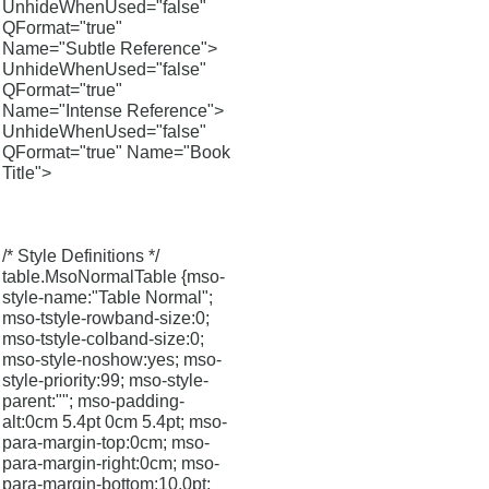
UnhideWhenUsed="false"
QFormat="true"
Name="Subtle Reference">
UnhideWhenUsed="false"
QFormat="true"
Name="Intense Reference">
UnhideWhenUsed="false"
QFormat="true" Name="Book
Title">
/* Style Definitions */
table.MsoNormalTable {mso-
style-name:"Table Normal";
mso-tstyle-rowband-size:0;
mso-tstyle-colband-size:0;
mso-style-noshow:yes; mso-
style-priority:99; mso-style-
parent:""; mso-padding-
alt:0cm 5.4pt 0cm 5.4pt; mso-
para-margin-top:0cm; mso-
para-margin-right:0cm; mso-
para-margin-bottom:10.0pt;