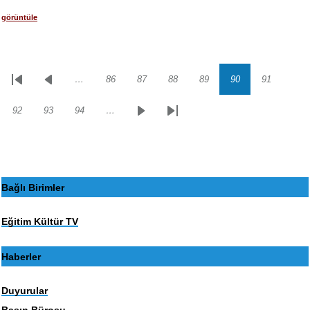
görüntüle
…
86
87
88
89
90
91
Sayfalama
İlk
Önceki
Sayfa
Sayfa
Sayfa
Sayfa
Sayfa
Sayfa
sayfa
sayfa
92
93
94
…
Sayfa
Sayfa
Sayfa
Sonraki
Son
sayfa
sayfa
Bağlı Birimler
Eğitim Kültür TV
Haberler
Duyurular
Basın Bürosu