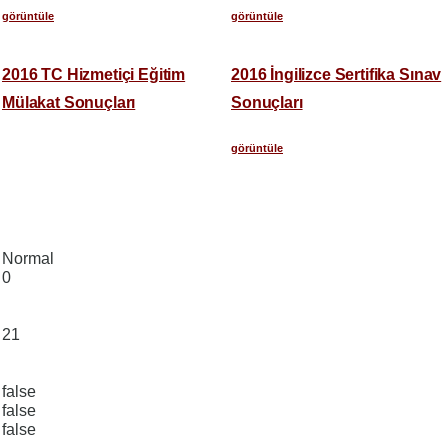
görüntüle
görüntüle
2016 TC Hizmetiçi Eğitim
2016 İngilizce Sertifika Sınav
Mülakat Sonuçları
Sonuçları
görüntüle
Normal
0
21
false
false
false