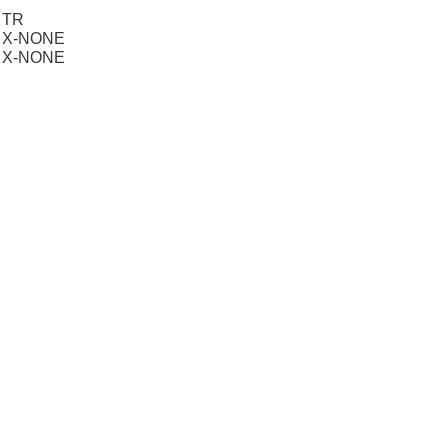
TR
X-NONE
X-NONE