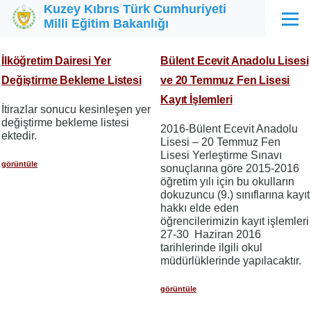
Kuzey Kıbrıs Türk Cumhuriyeti
Ana içeriğe atla
Milli Eğitim Bakanlığı
Menü
İlköğretim Dairesi Yer
Bülent Ecevit Anadolu Lisesi
Değiştirme Bekleme Listesi
ve 20 Temmuz Fen Lisesi
Kayıt İşlemleri
İtirazlar sonucu kesinleşen yer
değiştirme bekleme listesi
2016-Bülent Ecevit Anadolu
ektedir.
Lisesi – 20 Temmuz Fen
Lisesi Yerleştirme Sınavı
görüntüle
sonuçlarına göre 2015-2016
öğretim yılı için bu okulların
dokuzuncu (9.) sınıflarına kayıt
hakkı elde eden
öğrencilerimizin kayıt işlemleri
27-30 Haziran 2016
tarihlerinde ilgili okul
müdürlüklerinde yapılacaktır.
görüntüle