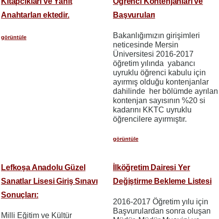
Kitapcıkları ve Yanıt
Öğrenci Kontenjanları ve
Anahtarları ektedir.
Başvuruları
Bakanlığımızın girişimleri
görüntüle
neticesinde Mersin
Üniversitesi 2016-2017
öğretim yılında yabancı
uyruklu öğrenci kabulu için
ayırmış olduğu kontenjanlar
dahilinde her bölümde ayrılan
kontenjan sayısının %20 si
kadarını KKTC uyruklu
öğrencilere ayırmıştır.
görüntüle
Lefkoşa Anadolu Güzel
İlköğretim Dairesi Yer
Sanatlar Lisesi Giriş Sınavı
Değiştirme Bekleme Listesi
Sonuçları:
2016-2017 Öğretim yılu için
Başvurulardan sonra oluşan
Milli Eğitim ve Kültür