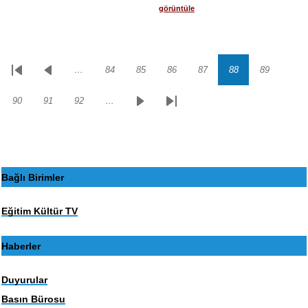
görüntüle
…
84
85
86
87
88
89
Sayfalama
İlk
Önceki
Sayfa
Sayfa
Sayfa
Sayfa
Sayfa
Sayfa
sayfa
sayfa
90
91
92
…
Sayfa
Sayfa
Sayfa
Sonraki
Son
sayfa
sayfa
Bağlı Birimler
Eğitim Kültür TV
Haberler
Duyurular
Basın Bürosu