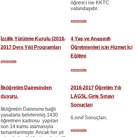
öğrenci ise KKTC
vatandaşıdır.
görüntüle
İzcilik Yürütme Kurulu (2016-
4 Yaş ve Anasınıfı
2017 Ders Yılı) Programları
Öğretmenleri için Hizmet İçi
Eğitimi
görüntüle
görüntüle
İlköğretim Dairesinden
2016-2017 Öğretim Yılı
duyuru.
LAGSL Giriş Sınavı
Sonuçları
İlköğretim Dairesine bağlı
yasalarla belirlenmiş 1430
6.sınıf Sonuçları;
öğretmen kadrosu yapılan
son 14 kamu atamasıyla
görüntüle
tamamlanmıştır. Ancak her yıl