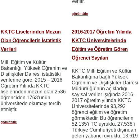
verilir.
görüntüle
KKTC Liselerinden Mezun
2016-2017 Öğretim Yılında
Olan Öğrencilerin İstatistik
KKTC Üniversitelerinde
Verileri
Eğitim ve Öğretim Gören
Öğrenci Sayıları
Milli Eğitim ve Kültür
Bakanlığı, Yüksek Öğrenim ve
KKTC Milli Eğitim ve Kültür
Dışilişkiler Dairesi istatistiki
Bakanlığına bağlı Yüksek
verilerine göre, 2015 – 2016
Öğrenim ve Dışilişkiler Dairesi
Öğretim Yılında KKTC
Müdürlüğü’nün açıkladığı
liselerinden mezun olan 2536
sayısal veriler ışığında 2016-
öğrenciden 1763’ünün
2017 öğretim yılında KKTC
üniversitede okumayı tercih
Üniversitelerinde 93,292
etmiştir.
öğrenci eğitim ve öğretim
görmektedir. Bu öğrencilerin
görüntüle
52,135’i TC uyruklu, 27,538’i
Türkiye Cumhuriyeti dışından
gelen yabancı uyruklu, 13,619