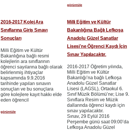
görüntüle
2016-2017 Kolej Ara
Milli Eğitim ve Kültür
Sınıflarına Giriş Sınavı
Bakanlığına Bağlı Lefkoşa
Sonuçları
Anadolu Güzel Sanatlar
Lisesi’ne Öğrenci Kaydı İçin
Milli Eğitim ve Kültür
Sınav Yapılacaktır.
Bakanlığına bağlı resmi
kolejlerin ara sınıflarının
2016-2017 Öğretim yılında,
öğrenci sayılarına bağlı olarak
Milli Eğitim ve Kültür
belirlenmiş ihtiyaçlar
Bakanlığı’na bağlı Lefkoşa
kapsamında 9.9.2016
Anadolu Güzel Sanatlar
tarihinde yapılan sınavın
Lisesi (LAGSL), Ortaokul 6.
sonuçları ve bu sonuçlara
Sınıf Müzik Bölümü’ne; Lise 9.
göre kolejlere kayıt hakkı elde
Sınıflara Resim ve Müzik
eden öğrencil
dallarında öğrenci kaydı için
sınav yapılacaktır.
görüntüle
Sınav, 29 Eylül 2016
Perşembe günü saat 09:00’da
Lefkoşa Anadolu Güzel