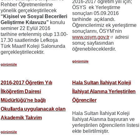
2016-2017 öğretim yılı için;
Rehber Öğretmenlerine
ÖSYS ek Yerleştirme
yönelik gerçekleştirilecek
sonuçları 05.09.2016
“Kişisel ve Sosyal Becerileri
tarihinde açıklandı.
Geliştirme Kılavuzu”
konulu
Öğrencilerimiz ek yerleştirme
seminer 22 Eylül 2016
sonuçlarını, ÖSYM’nin
tarihine ertelenmiş olup 13.00-
www.osym.gov.tr
adresi
17.30 saatlerinde Lefkoşa
sonuç sayfasından
Türk Maarif Koleji Salonunda
öğrenebileceklerdir.
gerçekleştirilecektir.
görüntüle
görüntüle
2016-2017 Öğretim Yılı
Hala Sultan İlahiyat Koleji
İlköğretim Dairesi
İlahiyat Alanına Yerleştirilen
Müdürlüğü'ne bağlı
Öğrenciler
Okullarda uygulanacak olan
Hala Sultan İlahiyat Koleji
Akademik Takvim
İlahiyat Alanına başvuran ve
yerleştirilen öğrencilerin listesi
ekte belirtilmiştir.
görüntüle