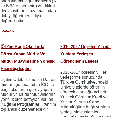
artan kıdemli öğretmenlerin (A
ve B öğretmenlerin) verdikleri
ders sayılarının azalmasından
dolayı öğretmen ihtiyacı
doğmaktadır.
görüntüle
İÖD’ne Bağlı Okullarda
2016-2017 Öğretim Yılında
Görev Yapan Müdür Ve
Yurtlara Yerleşen
Müdür Muavinlerine Yönelik
Öğrencilerin Listesi
Hizmetiçi Eğitim;
2016-2017 öğretim yılı ek
yerleştirme sonucunda
Eğitim Ortak Hizmetler Dairesi
Türkiye Cumhuriyetindeki
müdürlüğü tarafından İÖD’ne
Üniversitelerde öğrenim
bağlı okullarda görev yapan
görecek olan öğrencilerin
Müdür ve Müdür Muavinlerine
Yüksek Öğrenim Kredi ve
yönelik ekte detayları verilen
Yurtlar Kurumu Genel
“Eğitim Programları”
tanıtım
Müdürlüğüne bağlı yurtlara
toplantısı düzenlenecektir.
yerleştirilme işlemleri
tamamlanmıştır. Yerleşmesi