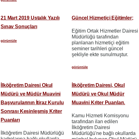
21 Mart 2019 Ustalık Yazılı
Güncel Hizmetiçi Eğitimler;
Sınav Sonuçları
Eğitim Ortak Hizmetler Dairesi
Müdürlüğü tarafından
görüntüle
planlanan hizmetiçi eğitim
seminer tarihleri güncel
şekliyle ekte sunulmuştur.
görüntüle
İlköğretim Dairesi Okul
İlköğretim Dairesi, Okul
Müdürü ve Müdür Muavini
Müdürü ve Okul Müdür
Başvurularının İtiraz Kurulu
Muavini Kriter Puanları.
Sonrası Kesinleşmiş Kriter
Kamu Hizmeti Komisyonu
Puanları
tarafından ilan edilen
İlköğretim Dairesi
İlköğretim Dairesi Müdürlüğü
Müdürlüğü'ne bağlı okullarda
kadrolarına bağlı okullarda