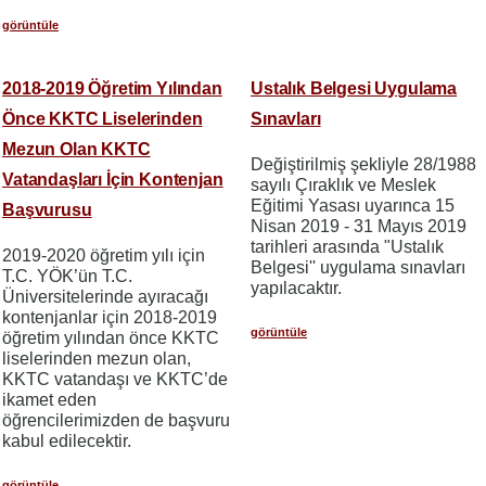
görüntüle
2018-2019 Öğretim Yılından
Ustalık Belgesi Uygulama
Önce KKTC Liselerinden
Sınavları
Mezun Olan KKTC
Değiştirilmiş şekliyle 28/1988
Vatandaşları İçin Kontenjan
sayılı Çıraklık ve Meslek
Eğitimi Yasası uyarınca 15
Başvurusu
Nisan 2019 - 31 Mayıs 2019
tarihleri arasında "Ustalık
2019-2020 öğretim yılı için
Belgesi'' uygulama sınavları
T.C. YÖK’ün T.C.
yapılacaktır.
Üniversitelerinde ayıracağı
kontenjanlar için 2018-2019
görüntüle
öğretim yılından önce KKTC
liselerinden mezun olan,
KKTC vatandaşı ve KKTC’de
ikamet eden
öğrencilerimizden de başvuru
kabul edilecektir.
görüntüle