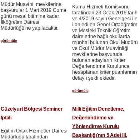
Müdür Muavini mevkilerine
Kamu Hizmeti Komisyonu
başvurular 1 Mart 2019 Cuma
tarafından 23 Ocak 2019 tarih
günü mesai bitimine kadar
ve 4/2019 sayılı Genelgesi ile
İlköğretim Dairesi
ilan edilen Genel Ortaöğretim
Müdürlüğü'ne yapılacaktır.
ve Mesleki Teknik Öğretim
dairelerine bağlı okullarda
görüntüle
münhal bulunan Okul Müdürü
ve Okul Müdür Muavinliği
mevkilerine başvuruda
bulunan adayların Kriter
Değerlendirme Kurulunca
hesaplanan kriter puanlarının
detaylı şekli ektedir.
görüntüle
Güzelyurt Bölgesi Seminer
Milli Eğitim Denetleme,
İptali
Değerlendirme ve
Yönlendirme Kurulu
Eğitim Ortak Hizmetler Dairesi
Başkanlığı’nın 5 Adet III.
Müdürlüğü tarafından