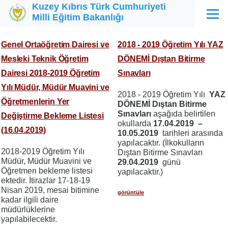
Kuzey Kıbrıs Türk Cumhuriyeti
Ana içeriğe atla
Milli Eğitim Bakanlığı
Menü
Genel Ortaöğretim Dairesi ve
2018 - 2019 Öğretim Yılı YAZ
Mesleki Teknik Öğretim
DÖNEMİ Dıştan Bitirme
Dairesi 2018-2019 Öğretim
Sınavları
Yılı Müdür, Müdür Muavini ve
2018 - 2019 Öğretim Yılı
YAZ
Öğretmenlerin Yer
DÖNEMİ Dıştan Bitirme
Sınavları
aşağıda belirtilen
Değiştirme Bekleme Listesi
okullarda
17.04.2019 –
(16.04.2019)
10.05.2019
tarihleri arasında
yapılacaktır. (İlkokulların
2018-2019 Öğretim Yılı
Dıştan Bitirme Sınavları
Müdür, Müdür Muavini ve
29.04.2019
günü
Öğretmen bekleme listesi
yapılacaktır.)
ektedir. İtirazlar 17-18-19
Nisan 2019, mesai bitimine
görüntüle
kadar ilgili daire
müdürlüklerine
yapılabilecektir.