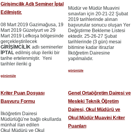
Girişimcilik Adlı Seminer İptal
Müdür ve Müdür Muavini
Edilmiştir.
sınavları için 20-21-22 Şubat
2019 tarihlerinde alınan
08 Mart 2019 Gazimağusa, 19
başvurular sonucu oluşan Yer
Mart 2019 Güzelyurt ve 29
Değiştirme Bekleme Listesi
Mart 2019 Lefkoşa bölgesinde
ektedir. 25-26-27 Şubat
gerçekleştirilecek
tarihlerinde (3 gün) mesai
GİRİŞİMCİLİK
adlı seminerler
bitimine kadar itirazlar
İPTAL
edilmiş olup ileriki bir
İlköğretim Dairesine
tarihe ertelenmiştir. Yeni
yapılmalıdır.
tarihler ileriki g
görüntüle
görüntüle
Kriter Puan Dosyası
Genel Ortaöğretim Dairesi ve
Başvuru Formu
Mesleki Teknik Öğretim
Dairesi, Okul Müdürü ve
İlköğretim Dairesi
Okul Müdür Muavini Kriter
Müdürlüğü'ne bağlı okullarda
münhal ilan edilen
Puanları
Okul Müdürü ve Okul