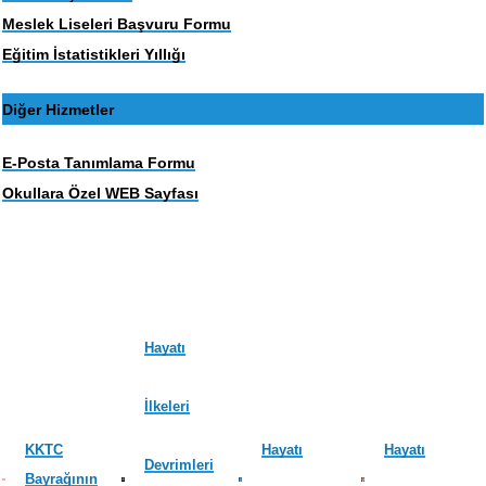
Meslek Liseleri Başvuru Formu
Eğitim İstatistikleri Yıllığı
Diğer Hizmetler
E-Posta Tanımlama Formu
Okullara Özel WEB Sayfası
Hayatı
İlkeleri
KKTC
Hayatı
Hayatı
Devrimleri
Bayrağının