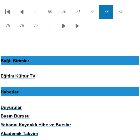
…
69
70
71
72
73
74
Sayfalama
İlk
Önceki
Sayfa
Sayfa
Sayfa
Sayfa
Sayfa
Sayfa
sayfa
sayfa
75
76
77
…
Sayfa
Sayfa
Sayfa
Sonraki
Son
sayfa
sayfa
Bağlı Birimler
Eğitim Kültür TV
Haberler
Duyurular
Basın Bürosu
Yabancı Kaynaklı Hibe ve Burslar
Akademik Takvim