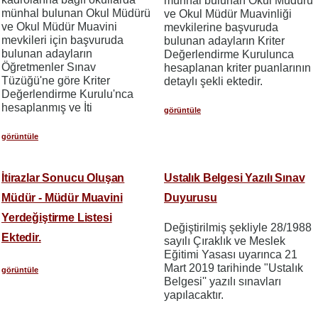
münhal bulunan Okul Müdürü
münhal bulunan Okul Müdürü
ve Okul Müdür Muavinliği
ve Okul Müdür Muavini
mevkilerine başvuruda
mevkileri için başvuruda
bulunan adayların Kriter
bulunan adayların
Değerlendirme Kurulunca
Öğretmenler Sınav
hesaplanan kriter puanlarının
Tüzüğü'ne göre Kriter
detaylı şekli ektedir.
Değerlendirme Kurulu'nca
hesaplanmış ve İti
görüntüle
görüntüle
İtirazlar Sonucu Oluşan
Ustalık Belgesi Yazılı Sınav
Müdür - Müdür Muavini
Duyurusu
Yerdeğiştirme Listesi
Değiştirilmiş şekliyle 28/1988
Ektedir.
sayılı Çıraklık ve Meslek
Eğitimi Yasası uyarınca 21
Mart 2019 tarihinde "Ustalık
görüntüle
Belgesi'' yazılı sınavları
yapılacaktır.