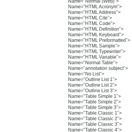
Name="Normal (Web)">
Name="HTML Acronym">
Name="HTML Address">
Name="HTML Cite">
Name="HTML Code">
Name="HTML Definition">
Name="HTML Keyboard">
Name="HTML Preformatted">
Name="HTML Sample">
Name="HTML Typewriter">
Name="HTML Variable">
Name="Normal Table">
Name="annotation subject">
Name="No List">
Name="Outline List 1">
Name="Outline List 2">
Name="Outline List 3">
Name="Table Simple 1">
Name="Table Simple 2">
Name="Table Simple 3">
Name="Table Classic 1">
Name="Table Classic 2">
Name="Table Classic 3">
Name="Table Classic 4">