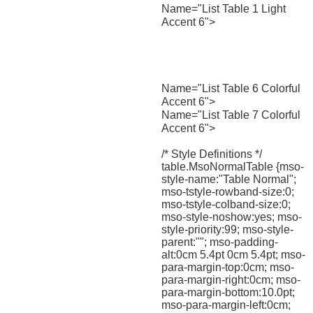
Name="List Table 1 Light
Accent 6">
Name="List Table 6 Colorful
Accent 6">
Name="List Table 7 Colorful
Accent 6">
/* Style Definitions */
table.MsoNormalTable {mso-
style-name:"Table Normal";
mso-tstyle-rowband-size:0;
mso-tstyle-colband-size:0;
mso-style-noshow:yes; mso-
style-priority:99; mso-style-
parent:""; mso-padding-
alt:0cm 5.4pt 0cm 5.4pt; mso-
para-margin-top:0cm; mso-
para-margin-right:0cm; mso-
para-margin-bottom:10.0pt;
mso-para-margin-left:0cm;