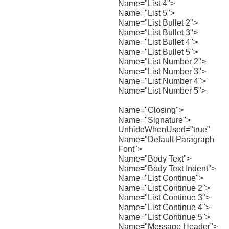
Name="List 4">
Name="List 5">
Name="List Bullet 2">
Name="List Bullet 3">
Name="List Bullet 4">
Name="List Bullet 5">
Name="List Number 2">
Name="List Number 3">
Name="List Number 4">
Name="List Number 5">
Name="Closing">
Name="Signature">
UnhideWhenUsed="true"
Name="Default Paragraph
Font">
Name="Body Text">
Name="Body Text Indent">
Name="List Continue">
Name="List Continue 2">
Name="List Continue 3">
Name="List Continue 4">
Name="List Continue 5">
Name="Message Header">