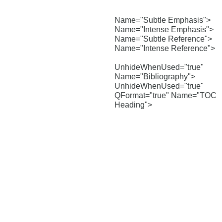
Name="Subtle Emphasis">
Name="Intense Emphasis">
Name="Subtle Reference">
Name="Intense Reference">
UnhideWhenUsed="true"
Name="Bibliography">
UnhideWhenUsed="true"
QFormat="true" Name="TOC
Heading">