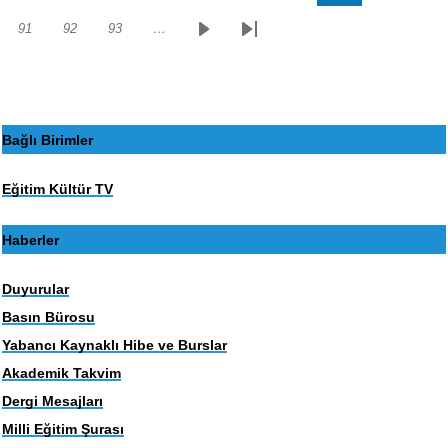
sayfa
sayfa
91
92
93
…
Sayfa
Sayfa
Sayfa
Sonraki
Son
sayfa
sayfa
Bağlı Birimler
Eğitim Kültür TV
Haberler
Duyurular
Basın Bürosu
Yabancı Kaynaklı Hibe ve Burslar
Akademik Takvim
Dergi Mesajları
Milli Eğitim Şurası