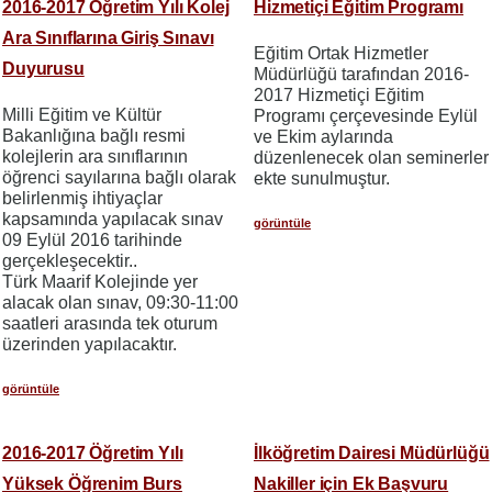
2016-2017 Öğretim Yılı Kolej
Hizmetiçi Eğitim Programı
Ara Sınıflarına Giriş Sınavı
Eğitim Ortak Hizmetler
Duyurusu
Müdürlüğü tarafından 2016-
2017 Hizmetiçi Eğitim
Milli Eğitim ve Kültür
Programı çerçevesinde Eylül
Bakanlığına bağlı resmi
ve Ekim aylarında
kolejlerin ara sınıflarının
düzenlenecek olan seminerler
öğrenci sayılarına bağlı olarak
ekte sunulmuştur.
belirlenmiş ihtiyaçlar
kapsamında yapılacak sınav
görüntüle
09 Eylül 2016 tarihinde
gerçekleşecektir..
Türk Maarif Kolejinde yer
alacak olan sınav, 09:30-11:00
saatleri arasında tek oturum
üzerinden yapılacaktır.
görüntüle
2016-2017 Öğretim Yılı
İlköğretim Dairesi Müdürlüğü
Yüksek Öğrenim Burs
Nakiller için Ek Başvuru