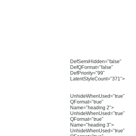
DefSemiHidden="false"
DefQFormat="false"
DefPriority="99"
LatentStyleCount="371">
UnhideWhenUsed="true"
QFormat="true"
Name="heading 2">
UnhideWhenUsed="true"
QFormat="true"
Name="heading 3">
UnhideWhenUsed="true"