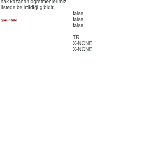
hak kazanan öğretmenlerimiz
listede belirtildiği gibidir.
false
false
görüntüle
false
TR
X-NONE
X-NONE