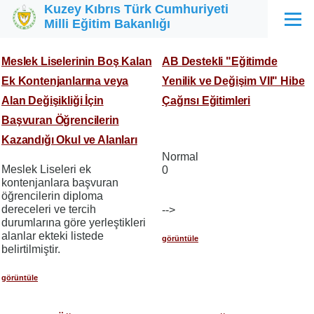
Kuzey Kıbrıs Türk Cumhuriyeti
Ana içeriğe atla
Milli Eğitim Bakanlığı
Menü
Meslek Liselerinin Boş Kalan
AB Destekli "Eğitimde
Ek Kontenjanlarına veya
Yenilik ve Değişim VII" Hibe
Alan Değişikliği İçin
Çağrısı Eğitimleri
Başvuran Öğrencilerin
Kazandığı Okul ve Alanları
Normal
Meslek Liseleri ek
0
kontenjanlara başvuran
öğrencilerin diploma
dereceleri ve tercih
-->
durumlarına göre yerleştikleri
alanlar ekteki listede
görüntüle
belirtilmiştir.
görüntüle