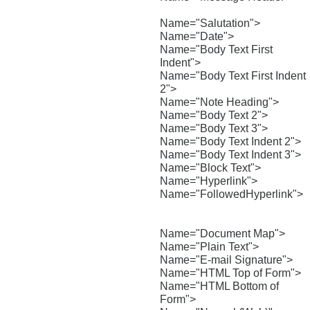
Name="Salutation">
Name="Date">
Name="Body Text First
Indent">
Name="Body Text First Indent
2">
Name="Note Heading">
Name="Body Text 2">
Name="Body Text 3">
Name="Body Text Indent 2">
Name="Body Text Indent 3">
Name="Block Text">
Name="Hyperlink">
Name="FollowedHyperlink">
Name="Document Map">
Name="Plain Text">
Name="E-mail Signature">
Name="HTML Top of Form">
Name="HTML Bottom of
Form">