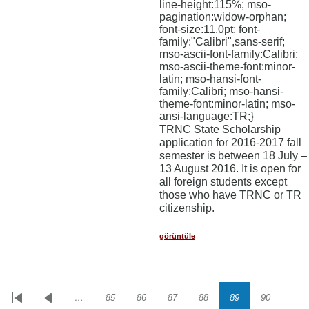
line-height:115%; mso-
pagination:widow-orphan;
font-size:11.0pt; font-
family:"Calibri",sans-serif;
mso-ascii-font-family:Calibri;
mso-ascii-theme-font:minor-
latin; mso-hansi-font-
family:Calibri; mso-hansi-
theme-font:minor-latin; mso-
ansi-language:TR;}
TRNC State Scholarship
application for 2016-2017 fall
semester is between 18 July –
13 August 2016. It is open for
all foreign students except
those who have TRNC or TR
citizenship.
görüntüle
…
85
86
87
88
89
90
Sayfalama
İlk
Önceki
Sayfa
Sayfa
Sayfa
Sayfa
Sayfa
Sayfa