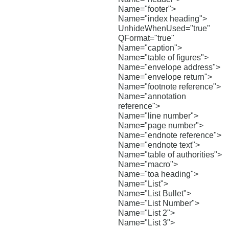
Name="footer">
Name="index heading">
UnhideWhenUsed="true"
QFormat="true"
Name="caption">
Name="table of figures">
Name="envelope address">
Name="envelope return">
Name="footnote reference">
Name="annotation
reference">
Name="line number">
Name="page number">
Name="endnote reference">
Name="endnote text">
Name="table of authorities">
Name="macro">
Name="toa heading">
Name="List">
Name="List Bullet">
Name="List Number">
Name="List 2">
Name="List 3">