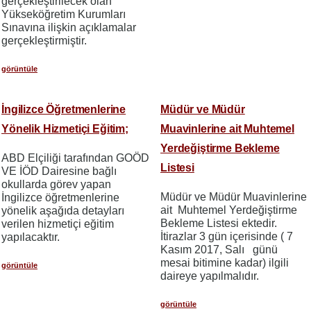
gerçekleştirilecek olan
Yükseköğretim Kurumları
Sınavına ilişkin açıklamalar
gerçekleştirmiştir.
görüntüle
İngilizce Öğretmenlerine
Müdür ve Müdür
Yönelik Hizmetiçi Eğitim;
Muavinlerine ait Muhtemel
Yerdeğiştirme Bekleme
ABD Elçiliği tarafından GOÖD
Listesi
VE İÖD Dairesine bağlı
okullarda görev yapan
Müdür ve Müdür Muavinlerine
İngilizce öğretmenlerine
ait Muhtemel Yerdeğiştirme
yönelik aşağıda detayları
Bekleme Listesi ektedir.
verilen hizmetiçi eğitim
İtirazlar 3 gün içerisinde ( 7
yapılacaktır.
Kasım 2017, Salı günü
mesai bitimine kadar) ilgili
görüntüle
daireye yapılmalıdır.
görüntüle