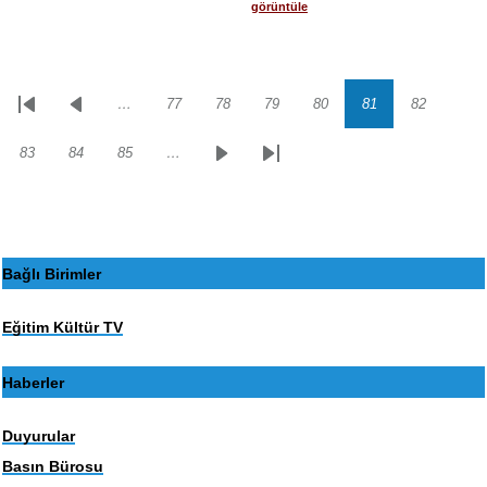
görüntüle
…
77
78
79
80
81
82
Sayfalama
İlk
Önceki
Sayfa
Sayfa
Sayfa
Sayfa
Sayfa
Sayfa
sayfa
sayfa
83
84
85
…
Sayfa
Sayfa
Sayfa
Sonraki
Son
sayfa
sayfa
Bağlı Birimler
Eğitim Kültür TV
Haberler
Duyurular
Basın Bürosu