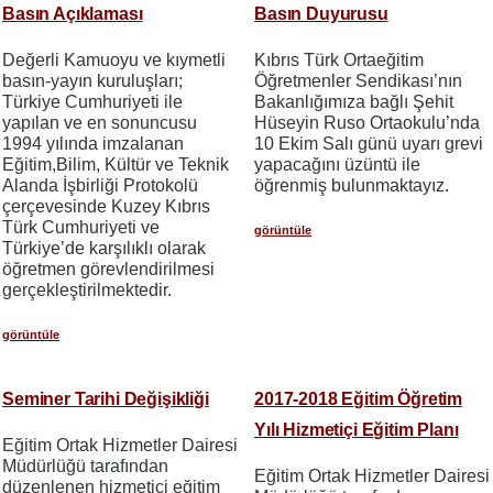
Basın Açıklaması
Basın Duyurusu
Değerli Kamuoyu ve kıymetli
Kıbrıs Türk Ortaeğitim
basın-yayın kuruluşları;
Öğretmenler Sendikası’nın
Türkiye Cumhuriyeti ile
Bakanlığımıza bağlı Şehit
yapılan ve en sonuncusu
Hüseyin Ruso Ortaokulu’nda
1994 yılında imzalanan
10 Ekim Salı günü uyarı grevi
Eğitim,Bilim, Kültür ve Teknik
yapacağını üzüntü ile
Alanda İşbirliği Protokolü
öğrenmiş bulunmaktayız.
çerçevesinde Kuzey Kıbrıs
Türk Cumhuriyeti ve
görüntüle
Türkiye’de karşılıklı olarak
öğretmen görevlendirilmesi
gerçekleştirilmektedir.
görüntüle
Seminer Tarihi Değişikliği
2017-2018 Eğitim Öğretim
Yılı Hizmetiçi Eğitim Planı
Eğitim Ortak Hizmetler Dairesi
Müdürlüğü tarafından
Eğitim Ortak Hizmetler Dairesi
düzenlenen hizmetiçi eğitim