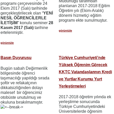
Müdürlüğü tarafından
programı çerçevesinde 24
planlanan 2017-2018 Eğitim
Ekim 2017 (Salı) tarihinde
Öğretim yılı (Ekim-Aralık)
gerçekleştirilecek olan “
YENİ
dönemi hizmetiçi eğitim
NESİL ÖĞRENCİLERLE
programı ekte sunulmuştur.
İLETİŞİM
” konulu seminer
28
Kasım 2017 (Salı)
tarihine
görüntüle
ertelenmiştir.
görüntüle
Basın Duyurusu
Türkiye Cumhuriyeti’nde
Yüksek Öğrenim Görecek
Bugün sabah Değirmenlik
KKTC Vatandaşlarının Kredi
bölgesinde öğrenci
taşımacılığı yapıldığı sırada
ve Yurtlar Kurumu Yurt
şoför ve refakatçının
Yerleştirmeleri
dikkatsizliğinden dolayı
malesef bir öğrencimiz
2017-2018 öğretim yılında ek
otobüste unutulmuş ve
yerleştirme sonucunda
okuluna bırakılmamıştır.
Türkiye Cumhuriyetindeki
Üniversitelerde öğrenim