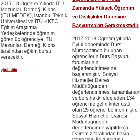
2017-18 Öğretim Yılında İTÜ
Zamanda Yüksek Öğrenim
Mezunları Derneği Kıbrıs
(İTÜ-MEDEK), İstanbul Teknik
ve Dışilişkiler Dairesine
Üniversitesi ve İTÜ-KKTC
Başvurmaları Gerekmektedir.
Eğitim Araştırma
Yerleşkelerinde öğrenim
2017-2018 Öğretim yılında
gören üç öğrenciye İTÜ
Eylül döneminde Burs
Mezunları Derneği Kıbrıs
Müracaatında bulunan
tarafından eğitim bursu
öğrencilerin Burs Başvuru
verecektir.
forumlarının
değerlendirilmesine
görüntüle
başlanmıştır. Sosyal
Hizmetler Dairesi
Müdürlüğünden
değerlendirilmesi tamamlanan
ve burs hakkı elde eden 134
öğrenci ile geliri kriter üstü
olan 25 öğrenci belirlenmiştir.
Sosyal Hizmetler Dairesi
Müdürlüğünden
değerlendirme yapıldıkça
Dairemiz tarafından basın
yayın yolu ile duyurusu