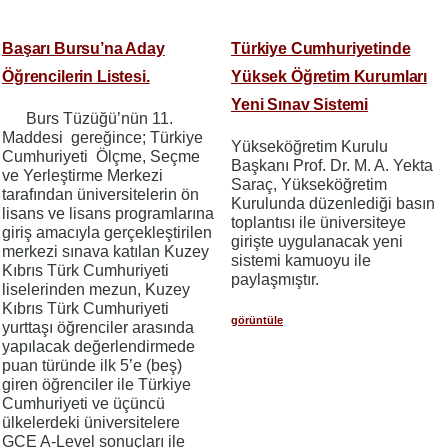
Başarı Bursu’na Aday
Türkiye Cumhuriyetinde
Öğrencilerin Listesi.
Yüksek Öğretim Kurumları
Yeni Sınav Sistemi
Burs Tüzüğü’nün 11.
Maddesi gereğince; Türkiye
Yükseköğretim Kurulu
Cumhuriyeti Ölçme, Seçme
Başkanı Prof. Dr. M. A. Yekta
ve Yerleştirme Merkezi
Saraç, Yükseköğretim
tarafından üniversitelerin ön
Kurulunda düzenlediği basın
lisans ve lisans programlarına
toplantısı ile üniversiteye
giriş amacıyla gerçekleştirilen
girişte uygulanacak yeni
merkezi sınava katılan Kuzey
sistemi kamuoyu ile
Kıbrıs Türk Cumhuriyeti
paylaşmıştır.
liselerinden mezun, Kuzey
Kıbrıs Türk Cumhuriyeti
görüntüle
yurttaşı öğrenciler arasında
yapılacak değerlendirmede
puan türünde ilk 5’e (beş)
giren öğrenciler ile Türkiye
Cumhuriyeti ve üçüncü
ülkelerdeki üniversitelere
GCE A-Level sonuçları ile