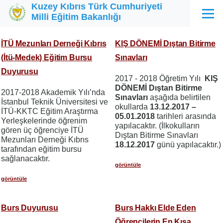
Kuzey Kıbrıs Türk Cumhuriyeti
Ana içeriğe atla
Milli Eğitim Bakanlığı
Menü
İTÜ Mezunları Derneği Kıbrıs
KIŞ DÖNEMİ Dıştan Bitirme
(İtü-Medek) Eğitim Bursu
Sınavları
Duyurusu
2017 - 2018 Öğretim Yılı
KIŞ
DÖNEMİ Dıştan Bitirme
2017-2018 Akademik Yılı’nda
Sınavları
aşağıda belirtilen
İstanbul Teknik Üniversitesi ve
okullarda
13.12.2017 –
İTÜ-KKTC Eğitim Araştırma
05.01.2018
tarihleri arasında
Yerleşkelerinde öğrenim
yapılacaktır. (İlkokulların
gören üç öğrenciye İTÜ
Dıştan Bitirme Sınavları
Mezunları Derneği Kıbrıs
18.12.2017
günü yapılacaktır.)
tarafından eğitim bursu
sağlanacaktır.
görüntüle
görüntüle
Burs Duyurusu
Burs Hakkı Elde Eden
Öğrencilerin En Kısa