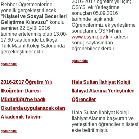
2016-2017 öğretim yılı için;
Rehber Öğretmenlerine
ÖSYS ek Yerleştirme
yönelik gerçekleştirilecek
sonuçları 05.09.2016
“Kişisel ve Sosyal Becerileri
tarihinde açıklandı.
Geliştirme Kılavuzu”
konulu
Öğrencilerimiz ek yerleştirme
seminer 22 Eylül 2016
sonuçlarını, ÖSYM’nin
tarihine ertelenmiş olup 13.00-
www.osym.gov.tr
adresi
17.30 saatlerinde Lefkoşa
sonuç sayfasından
Türk Maarif Koleji Salonunda
öğrenebileceklerdir.
gerçekleştirilecektir.
görüntüle
görüntüle
2016-2017 Öğretim Yılı
Hala Sultan İlahiyat Koleji
İlköğretim Dairesi
İlahiyat Alanına Yerleştirilen
Müdürlüğü'ne bağlı
Öğrenciler
Okullarda uygulanacak olan
Hala Sultan İlahiyat Koleji
Akademik Takvim
İlahiyat Alanına başvuran ve
yerleştirilen öğrencilerin listesi
ekte belirtilmiştir.
görüntüle