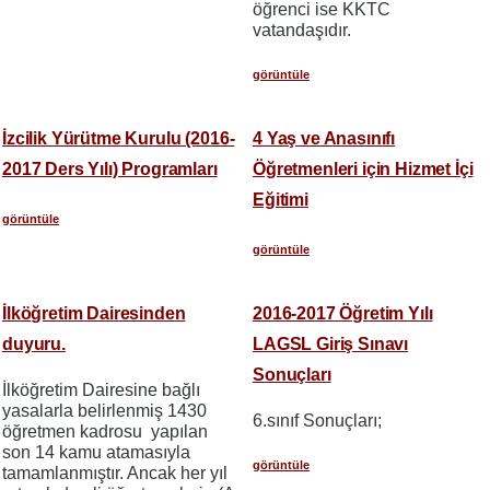
öğrenci ise KKTC
vatandaşıdır.
görüntüle
İzcilik Yürütme Kurulu (2016-
4 Yaş ve Anasınıfı
2017 Ders Yılı) Programları
Öğretmenleri için Hizmet İçi
Eğitimi
görüntüle
görüntüle
İlköğretim Dairesinden
2016-2017 Öğretim Yılı
duyuru.
LAGSL Giriş Sınavı
Sonuçları
İlköğretim Dairesine bağlı
yasalarla belirlenmiş 1430
6.sınıf Sonuçları;
öğretmen kadrosu yapılan
son 14 kamu atamasıyla
görüntüle
tamamlanmıştır. Ancak her yıl