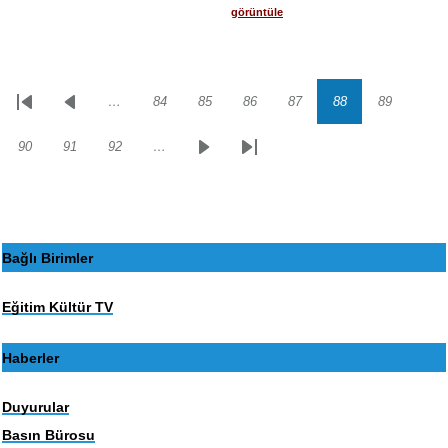
görüntüle
…
84
85
86
87
88
89
Sayfalama
İlk
Önceki
Sayfa
Sayfa
Sayfa
Sayfa
Sayfa
Sayfa
sayfa
sayfa
90
91
92
…
Sayfa
Sayfa
Sayfa
Sonraki
Son
sayfa
sayfa
Bağlı Birimler
Eğitim Kültür TV
Haberler
Duyurular
Basın Bürosu