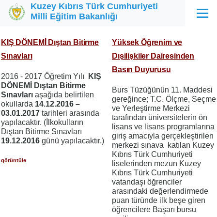
Kuzey Kıbrıs Türk Cumhuriyeti
Ana içeriğe atla
Milli Eğitim Bakanlığı
Menü
KIŞ DÖNEMİ Dıştan Bitirme
Yüksek Öğrenim ve
Sınavları
Dışilişkiler Dairesinden
Basın Duyurusu
2016 - 2017 Öğretim Yılı
KIŞ
DÖNEMİ Dıştan Bitirme
Burs Tüzüğünün 11. Maddesi
Sınavları
aşağıda belirtilen
gereğince; T.C. Ölçme, Seçme
okullarda
14.12.2016 –
ve Yerleştirme Merkezi
03.01.2017
tarihleri arasında
tarafından üniversitelerin ön
yapılacaktır. (İlkokulların
lisans ve lisans programlarına
Dıştan Bitirme Sınavları
giriş amacıyla gerçekleştirilen
19.12.2016
günü yapılacaktır.)
merkezi sınava katılan Kuzey
Kıbrıs Türk Cumhuriyeti
görüntüle
liselerinden mezun Kuzey
Kıbrıs Türk Cumhuriyeti
vatandaşı öğrenciler
arasındaki değerlendirmede
puan türünde ilk beşe giren
öğrencilere Başarı bursu