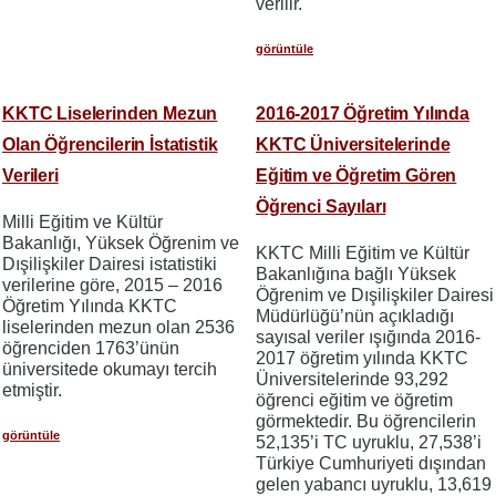
verilir.
görüntüle
KKTC Liselerinden Mezun
2016-2017 Öğretim Yılında
Olan Öğrencilerin İstatistik
KKTC Üniversitelerinde
Verileri
Eğitim ve Öğretim Gören
Öğrenci Sayıları
Milli Eğitim ve Kültür
Bakanlığı, Yüksek Öğrenim ve
KKTC Milli Eğitim ve Kültür
Dışilişkiler Dairesi istatistiki
Bakanlığına bağlı Yüksek
verilerine göre, 2015 – 2016
Öğrenim ve Dışilişkiler Dairesi
Öğretim Yılında KKTC
Müdürlüğü’nün açıkladığı
liselerinden mezun olan 2536
sayısal veriler ışığında 2016-
öğrenciden 1763’ünün
2017 öğretim yılında KKTC
üniversitede okumayı tercih
Üniversitelerinde 93,292
etmiştir.
öğrenci eğitim ve öğretim
görmektedir. Bu öğrencilerin
görüntüle
52,135’i TC uyruklu, 27,538’i
Türkiye Cumhuriyeti dışından
gelen yabancı uyruklu, 13,619