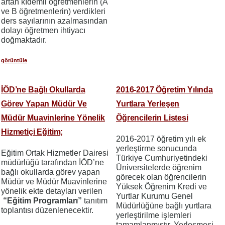
artan kıdemli öğretmenlerin (A
ve B öğretmenlerin) verdikleri
ders sayılarının azalmasından
dolayı öğretmen ihtiyacı
doğmaktadır.
görüntüle
İÖD’ne Bağlı Okullarda
2016-2017 Öğretim Yılında
Görev Yapan Müdür Ve
Yurtlara Yerleşen
Müdür Muavinlerine Yönelik
Öğrencilerin Listesi
Hizmetiçi Eğitim;
2016-2017 öğretim yılı ek
yerleştirme sonucunda
Eğitim Ortak Hizmetler Dairesi
Türkiye Cumhuriyetindeki
müdürlüğü tarafından İÖD’ne
Üniversitelerde öğrenim
bağlı okullarda görev yapan
görecek olan öğrencilerin
Müdür ve Müdür Muavinlerine
Yüksek Öğrenim Kredi ve
yönelik ekte detayları verilen
Yurtlar Kurumu Genel
“Eğitim Programları”
tanıtım
Müdürlüğüne bağlı yurtlara
toplantısı düzenlenecektir.
yerleştirilme işlemleri
tamamlanmıştır. Yerleşmesi