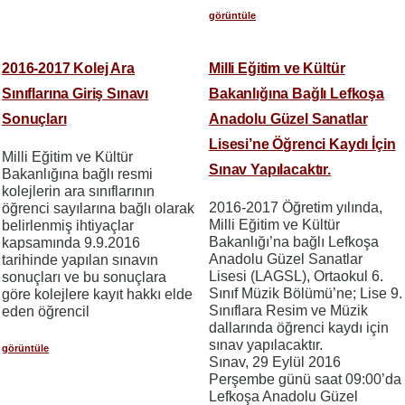
görüntüle
2016-2017 Kolej Ara
Milli Eğitim ve Kültür
Sınıflarına Giriş Sınavı
Bakanlığına Bağlı Lefkoşa
Sonuçları
Anadolu Güzel Sanatlar
Lisesi’ne Öğrenci Kaydı İçin
Milli Eğitim ve Kültür
Sınav Yapılacaktır.
Bakanlığına bağlı resmi
kolejlerin ara sınıflarının
2016-2017 Öğretim yılında,
öğrenci sayılarına bağlı olarak
Milli Eğitim ve Kültür
belirlenmiş ihtiyaçlar
Bakanlığı’na bağlı Lefkoşa
kapsamında 9.9.2016
Anadolu Güzel Sanatlar
tarihinde yapılan sınavın
Lisesi (LAGSL), Ortaokul 6.
sonuçları ve bu sonuçlara
Sınıf Müzik Bölümü’ne; Lise 9.
göre kolejlere kayıt hakkı elde
Sınıflara Resim ve Müzik
eden öğrencil
dallarında öğrenci kaydı için
sınav yapılacaktır.
görüntüle
Sınav, 29 Eylül 2016
Perşembe günü saat 09:00’da
Lefkoşa Anadolu Güzel