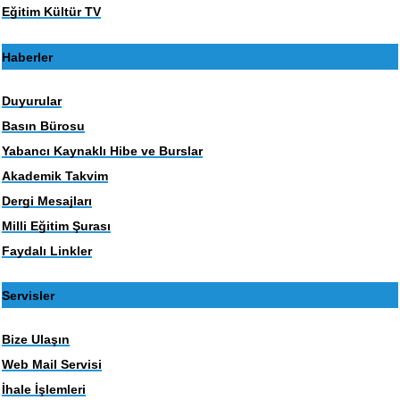
Eğitim Kültür TV
Haberler
Duyurular
Basın Bürosu
Yabancı Kaynaklı Hibe ve Burslar
Akademik Takvim
Dergi Mesajları
Milli Eğitim Şurası
Faydalı Linkler
Servisler
Bize Ulaşın
Web Mail Servisi
İhale İşlemleri