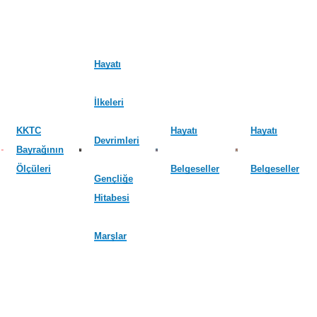
Hayatı
İlkeleri
KKTC
Hayatı
Hayatı
Devrimleri
Bayrağının
Ölçüleri
Belgeseller
Belgeseller
Gençliğe
Hitabesi
Marşlar