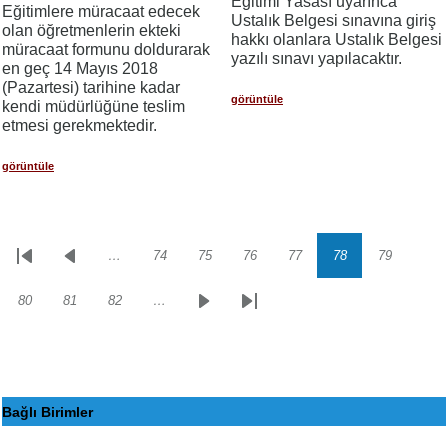
Eğitimi Yasası uyarınca
Eğitimlere müracaat edecek
Ustalık Belgesi sınavına giriş
olan öğretmenlerin ekteki
hakkı olanlara Ustalık Belgesi
müracaat formunu doldurarak
yazılı sınavı yapılacaktır.
en geç 14 Mayıs 2018
(Pazartesi) tarihine kadar
görüntüle
kendi müdürlüğüne teslim
etmesi gerekmektedir.
görüntüle
…
74
75
76
77
78
79
Sayfalama
İlk
Önceki
Sayfa
Sayfa
Sayfa
Sayfa
Sayfa
Sayfa
sayfa
sayfa
80
81
82
…
Sayfa
Sayfa
Sayfa
Sonraki
Son
sayfa
sayfa
Bağlı Birimler