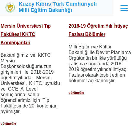
Kuzey Kıbrıs Türk Cumhuriyeti
Ana içeriğe atla
Milli Eğitim Bakanlığı
Menü
Mersin Üniversitesi Tıp
2018-19 Öğretim Yılı İhtiyaç
Fakültesi KKTC
Fazlası Bölümler
Kontenjanları
Milli Eğitim ve Kültür
Bakanlığı ile Devlet Planlama
Bakanlığımız ve KKTC
Örgütünün birlikte yürüttüğü
Mersin
çalışma sonucunda 2018-
Başkonsolosluğumuzun
2019 öğretim yılında İhtiyaç
girişimleri ile 2018-2019
Fazlası olarak tesbit edilen
öğretim yılında Mersin
bölümler açıklanmıştır.
Üniversitesi, KKTC uyruklu
ve GCE A Level
görüntüle
sonuçlarına sahip
öğrencilerimiz için Tıp
Fakültesinde 20 kontenjan
ayırmıştır.
görüntüle