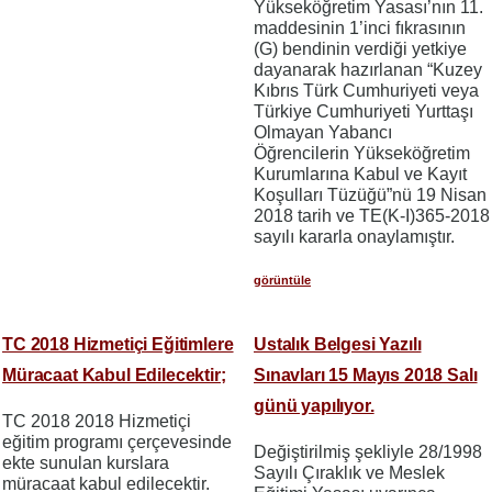
Yükseköğretim Yasası’nın 11.
maddesinin 1’inci fıkrasının
(G) bendinin verdiği yetkiye
dayanarak hazırlanan “Kuzey
Kıbrıs Türk Cumhuriyeti veya
Türkiye Cumhuriyeti Yurttaşı
Olmayan Yabancı
Öğrencilerin Yükseköğretim
Kurumlarına Kabul ve Kayıt
Koşulları Tüzüğü”nü 19 Nisan
2018 tarih ve TE(K-I)365-2018
sayılı kararla onaylamıştır.
görüntüle
TC 2018 Hizmetiçi Eğitimlere
Ustalık Belgesi Yazılı
Müracaat Kabul Edilecektir;
Sınavları 15 Mayıs 2018 Salı
günü yapılıyor.
TC 2018 2018 Hizmetiçi
eğitim programı çerçevesinde
Değiştirilmiş şekliyle 28/1998
ekte sunulan kurslara
Sayılı Çıraklık ve Meslek
müracaat kabul edilecektir.