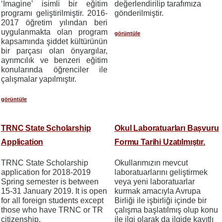
‘Imagine’ isimli bir eğitim
değerlendirilip tarafımıza
programı geliştirilmiştir. 2016-
gönderilmiştir.
2017 öğretim yılından beri
uygulanmakta olan program
görüntüle
kapsamında
şiddet kültürünün
bir parçası olan önyargılar,
ayrımcılık ve benzeri eğitim
konularında öğrenciler ile
çalışmalar yapılmıştır.
görüntüle
TRNC State Scholarship
Okul Laboratuarları Başvuru
Application
Formu Tarihi Uzatılmıştır.
TRNC State Scholarship
Okullarımızın mevcut
application for 2018-2019
laboratuarlarını geliştirmek
Spring semester is between
veya yeni laboratuarlar
15-31 January 2019. It is open
kurmak amacıyla Avrupa
for all foreign students except
Birliği ile işbirliği içinde bir
those who have TRNC or TR
çalışma başlatılmış olup konu
citizenship.
ile ilgi olarak da ilgide kayıtlı