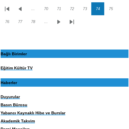
…
70
71
72
73
74
75
Sayfalama
İlk
Önceki
Sayfa
Sayfa
Sayfa
Sayfa
Sayfa
Sayfa
sayfa
sayfa
76
77
78
…
Sayfa
Sayfa
Sayfa
Sonraki
Son
sayfa
sayfa
Bağlı Birimler
Eğitim Kültür TV
Haberler
Duyurular
Basın Bürosu
Yabancı Kaynaklı Hibe ve Burslar
Akademik Takvim
Dergi Mesajları