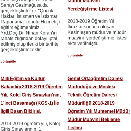
Müdür Muavini
Sarayı Gazimağusa'da
Yerdeğiştirme Listesi
gerçekleştirilecek ''Çocuk
Hakları İstismarı ve İstismarı
2018-2019 Öğretim Yılı
Raporlama''konulu Hizmetiçi
İtirazlar sonucu oluşan
eğitim eğitmenimiz
Kesinleşen müdür ve müdür
Yrd.Doç.Dr. Nihan Koran'ın
muavini yerdeğiştirme listesi
rahatsızlığından dolayı iptal
ekte verilmiştir.
edilmiş olup ileriki bir tarihte
gerçekleştirilecektir.
görüntüle
görüntüle
Milli Eğitim ve Kültür
Genel Ortaöğretim Dairesi
Bakanlığı 2018-2019 Öğretim
Müdürlüğü ve Mesleki
Yılı, Kolej Giriş Sınavları’nın,
Teknik Öğretim Dairesi
1'inci Basamağı (KGS-1) İle
Müdürlüğü 2018-2019
İlgili Basın Bildirisi.
Öğretim Yılı Muhtemel Müdür
Müdür Muavini Bekleme
2018-2019 öğretim yılı, Kolej
Listesi
Giriş Sınavlarının, 1.