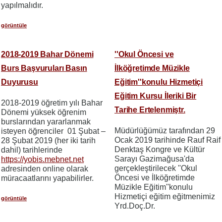
yapılmalıdır.
görüntüle
2018-2019 Bahar Dönemi
''Okul Öncesi ve
Burs Başvuruları Basın
İlköğretimde Müzikle
Duyurusu
Eğitim''konulu Hizmetiçi
Eğitim Kursu İleriki Bir
2018-2019 öğretim yılı Bahar
Tarihe Ertelenmiştr.
Dönemi yüksek öğrenim
burslarından yararlanmak
Müdürlüğümüz tarafından 29
isteyen öğrenciler 01 Şubat –
Ocak 2019 tarihinde Rauf Raif
28 Şubat 2019 (her iki tarih
Denktaş Kongre ve Kültür
dahil) tarihlerinde
Sarayı Gazimağusa'da
https://yobis.mebnet.net
gerçekleştirilecek ''Okul
adresinden online olarak
Öncesi ve İlköğretimde
müracaatlarını yapabilirler.
Müzikle Eğitim''konulu
Hizmetiçi eğitim eğitmenimiz
görüntüle
Yrd.Doç.Dr.