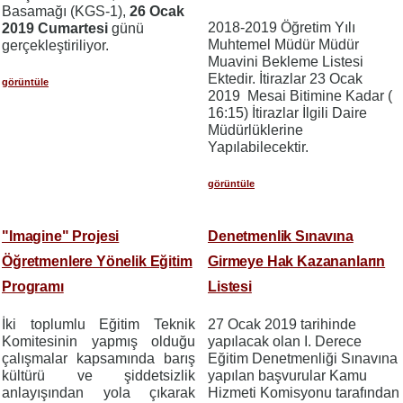
Basamağı (KGS-1),
26 Ocak
2018-2019 Öğretim Yılı
2019 Cumartesi
günü
Muhtemel Müdür Müdür
gerçekleştiriliyor.
Muavini Bekleme Listesi
Ektedir. İtirazlar 23 Ocak
görüntüle
2019 Mesai Bitimine Kadar (
16:15) İtirazlar İlgili Daire
Müdürlüklerine
Yapılabilecektir.
görüntüle
"Imagine" Projesi
Denetmenlik Sınavına
Öğretmenlere Yönelik Eğitim
Girmeye Hak Kazananların
Programı
Listesi
İki toplumlu Eğitim Teknik
27 Ocak 2019 tarihinde
Komitesinin yapmış olduğu
yapılacak olan I. Derece
çalışmalar kapsamında
b
arış
Eğitim Denetmenliği Sınavına
kültürü ve şiddetsizlik
yapılan başvurular Kamu
anlayışından yola çıkarak
Hizmeti Komisyonu tarafından