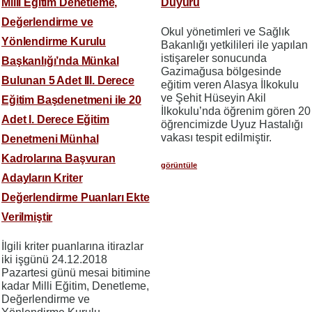
Milli Eğitim Denetleme,
Duyuru
Değerlendirme ve
Okul yönetimleri ve Sağlık
Yönlendirme Kurulu
Bakanlığı yetkilileri ile yapılan
istişareler sonucunda
Başkanlığı’nda Münkal
Gazimağusa bölgesinde
Bulunan 5 Adet III. Derece
eğitim veren Alasya İlkokulu
ve Şehit Hüseyin Akil
Eğitim Başdenetmeni ile 20
İlkokulu’nda öğrenim gören 20
Adet I. Derece Eğitim
öğrencimizde Uyuz Hastalığı
vakası tespit edilmiştir.
Denetmeni Münhal
Kadrolarına Başvuran
görüntüle
Adayların Kriter
Değerlendirme Puanları Ekte
Verilmiştir
İlgili kriter puanlarına itirazlar
iki işgünü 24.12.2018
Pazartesi günü mesai bitimine
kadar Milli Eğitim, Denetleme,
Değerlendirme ve