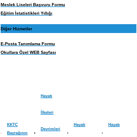
Meslek Liseleri Başvuru Formu
Eğitim İstatistikleri Yıllığı
Diğer Hizmetler
E-Posta Tanımlama Formu
Okullara Özel WEB Sayfası
Hayatı
İlkeleri
KKTC
Hayatı
Hayatı
Devrimleri
Bayrağının