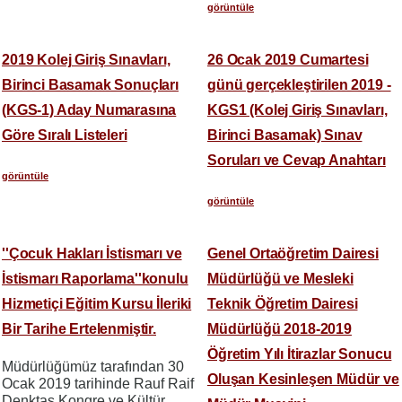
görüntüle
2019 Kolej Giriş Sınavları,
26 Ocak 2019 Cumartesi
Birinci Basamak Sonuçları
günü gerçekleştirilen 2019 -
(KGS-1) Aday Numarasına
KGS1 (Kolej Giriş Sınavları,
Göre Sıralı Listeleri
Birinci Basamak) Sınav
Soruları ve Cevap Anahtarı
görüntüle
görüntüle
''Çocuk Hakları İstismarı ve
Genel Ortaöğretim Dairesi
İstismarı Raporlama''konulu
Müdürlüğü ve Mesleki
Hizmetiçi Eğitim Kursu İleriki
Teknik Öğretim Dairesi
Bir Tarihe Ertelenmiştir.
Müdürlüğü 2018-2019
Öğretim Yılı İtirazlar Sonucu
Müdürlüğümüz tarafından 30
Oluşan Kesinleşen Müdür ve
Ocak 2019 tarihinde Rauf Raif
Denktaş Kongre ve Kültür