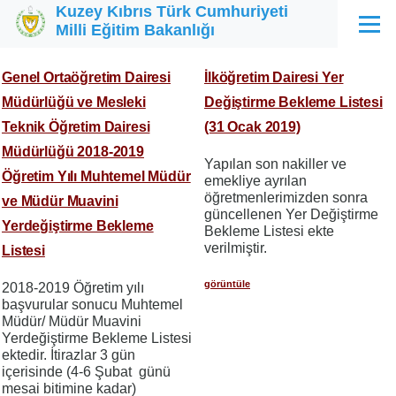
Kuzey Kıbrıs Türk Cumhuriyeti
Ana içeriğe atla
Milli Eğitim Bakanlığı
Menü
Genel Ortaöğretim Dairesi
İlköğretim Dairesi Yer
Müdürlüğü ve Mesleki
Değiştirme Bekleme Listesi
Teknik Öğretim Dairesi
(31 Ocak 2019)
Müdürlüğü 2018-2019
Yapılan son nakiller ve
Öğretim Yılı Muhtemel Müdür
emekliye ayrılan
öğretmenlerimizden sonra
ve Müdür Muavini
güncellenen Yer Değiştirme
Yerdeğiştirme Bekleme
Bekleme Listesi ekte
verilmiştir.
Listesi
görüntüle
2018-2019 Öğretim yılı
başvurular sonucu Muhtemel
Müdür/ Müdür Muavini
Yerdeğiştirme Bekleme Listesi
ektedir. İtirazlar 3 gün
içerisinde (4-6 Şubat günü
mesai bitimine kadar)