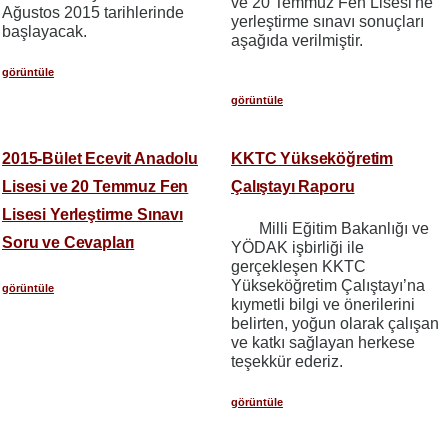
ve 20 Temmuz Fen Lisesi'ne
Ağustos 2015 tarihlerinde
yerleştirme sınavı sonuçları
başlayacak.
aşağıda verilmiştir.
görüntüle
görüntüle
2015-Bület Ecevit Anadolu
KKTC Yükseköğretim
Lisesi ve 20 Temmuz Fen
Çalıştayı Raporu
Lisesi Yerleştirme Sınavı
Milli Eğitim Bakanlığı ve
Soru ve Cevapları
YÖDAK işbirliği ile
gerçekleşen KKTC
Yükseköğretim Çalıştayı’na
görüntüle
kıymetli bilgi ve önerilerini
belirten, yoğun olarak çalışan
ve katkı sağlayan herkese
teşekkür ederiz.
görüntüle