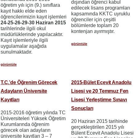
dışından öğrenci kabul
öğretim yılı için (9.) sınıflara
edilecek lisans programları
kayıt hakkı elde eden
kapsamında KKTC uyruklu
öğrencilerimizin kayıt işlemleri
öğrenciler için çeşitli
24-25-26-29-30 Haziran 2015
bölümlerde toplam 20
tarihlerinde ilgili okul
kontenjan ayırmıştır.
müdürlüklerinde yapılacaktır.
Kayıt işlemleriyle ilgili
görüntüle
uygulamalar aşağıda
sunulmaktadır.
görüntüle
T.C.’de Öğrenim Görecek
2015-Bület Ecevit Anadolu
Adayların Üniversite
Lisesi ve 20 Temmuz Fen
Kayıtları
Lisesi Yerleştirme Sınavı
Sonuçları
2015-2016 öğretim yılında TC
Üniversiteleri Yüksek Öğretim
20 Haziran 2015 tarihinde
Kurumlarında öğrenim
gerçekleştirilen 2015 yılı
görecek olan adayların
Bülent Ecevit Anadolu Lisesi
üniversite kayıtları 3 – 7