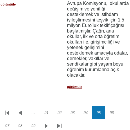
Avrupa Komisyonu, okullarda
görüntüle
değişim ve yeniliği
desteklemek ve istihdam
iyileştirmesini teşvik için 1.5
milyon Euro'luk teklif çağrısı
başlatmıştır. Çağrı, ana
okullar, ilk ve orta öğretim
okulları ile, girişimciliği ve
yetenek gelişimini
desteklemek amacıyla odalar,
dernekler, vakıflar ve
sendikalar gibi yaşam boyu
öğrenim kurumlarına açık
olacaktır.
görüntüle
…
91
92
93
94
95
96
Sayfalama
İlk
Önceki
Sayfa
Sayfa
Sayfa
Sayfa
Sayfa
Sayfa
sayfa
sayfa
97
98
99
Sayfa
Sayfa
Sayfa
Sonraki
Son