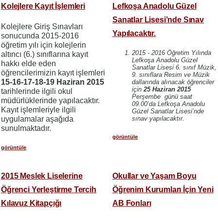
Kolejlere Kayıt İşlemleri
Lefkoşa Anadolu Güzel
Sanatlar Lisesi’nde Sınav
Kolejlere Giriş Sınavları
Yapılacaktır.
sonucunda 2015-2016
öğretim yılı için kolejlerin
2015 - 2016 Öğretim Yılında
altıncı (6.) sınıflarına kayıt
Lefkoşa Anadolu Güzel
hakkı elde eden
Sanatlar Lisesi 6. sınıf Müzik,
öğrencilerimizin kayıt işlemleri
9. sınıflara Resim ve Müzik
15-16-17-18-19 Haziran 2015
dallarında alınacak öğrenciler
için
25 Haziran 2015
tarihlerinde ilgili okul
Perşembe günü saat
müdürlüklerinde yapılacaktır.
09.00’da Lefkoşa Anadolu
Kayıt işlemleriyle ilgili
Güzel Sanatlar Lisesi’nde
uygulamalar aşağıda
sınav yapılacaktır.
sunulmaktadır.
görüntüle
görüntüle
2015 Meslek Liselerine
Okullar ve Yaşam Boyu
Öğrenci Yerleştirme Tercih
Öğrenim Kurumları İçin Yeni
Kılavuz Kitapçığı
AB Fonları