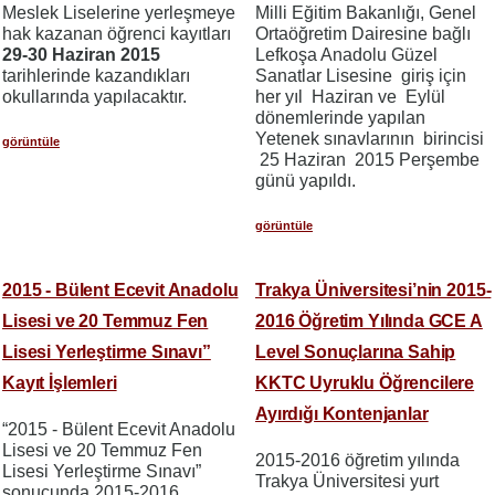
Meslek Liselerine yerleşmeye
Milli Eğitim Bakanlığı, Genel
hak kazanan öğrenci kayıtları
Ortaöğretim Dairesine bağlı
29-30 Haziran
2015
Lefkoşa Anadolu Güzel
tarihlerinde kazandıkları
Sanatlar Lisesine giriş için
okullarında yapılacaktır.
her yıl Haziran ve Eylül
dönemlerinde yapılan
Yetenek sınavlarının birincisi
görüntüle
25 Haziran 2015 Perşembe
günü yapıldı.
görüntüle
2015 - Bülent Ecevit Anadolu
Trakya Üniversitesi’nin 2015-
Lisesi ve 20 Temmuz Fen
2016 Öğretim Yılında GCE A
Lisesi Yerleştirme Sınavı”
Level Sonuçlarına Sahip
Kayıt İşlemleri
KKTC Uyruklu Öğrencilere
Ayırdığı Kontenjanlar
“2015 - Bülent Ecevit Anadolu
Lisesi ve 20 Temmuz Fen
2015-2016 öğretim yılında
Lisesi Yerleştirme Sınavı”
Trakya Üniversitesi yurt
sonucunda 2015-2016