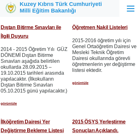
Kuzey Kıbrıs Türk Cumhuriyeti
Ana içeriğe atla
Milli Eğitim Bakanlığı
Menü
Dıştan Bitirme Sınavları ile
Öğretmen Nakil Listeleri
İlgili Duyuru
2015-2016 öğretim yılı için
Genel Ortaöğretim Dairesi ve
2014 - 2015 Öğretim Yılı GÜZ
Mesleki Teknik Öğretim
DÖNEMİ Dıştan Bitirme
Dairesi okullarında görevli
Sınavları aşağıda belirtilen
öğretmenlerin yer değiştirme
okullarda 28.09.2015 –
listesi ektedir.
19.10.2015 tarihleri arasında
yapılacaktır. (İlkokulların
görüntüle
Dıştan Bitirme Sınavları
05.10.2015 günü yapılacaktır.)
görüntüle
İlköğretim Dairesi Yer
2015 ÖSYS Yerleştirme
Değiştirme Bekleme Listesi
Sonuçları Açıklandı.