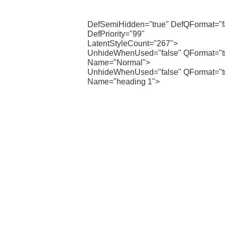
DefSemiHidden="true" DefQFormat="f
DefPriority="99"
LatentStyleCount="267">
UnhideWhenUsed="false" QFormat="t
Name="Normal">
UnhideWhenUsed="false" QFormat="t
Name="heading 1">