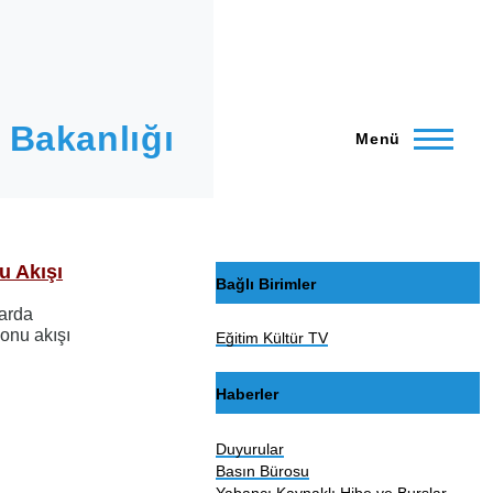
 Bakanlığı
Menü
u Akışı
Bağlı Birimler
larda
onu akışı
Eğitim Kültür TV
Haberler
Duyurular
Basın Bürosu
Yabancı Kaynaklı Hibe ve Burslar