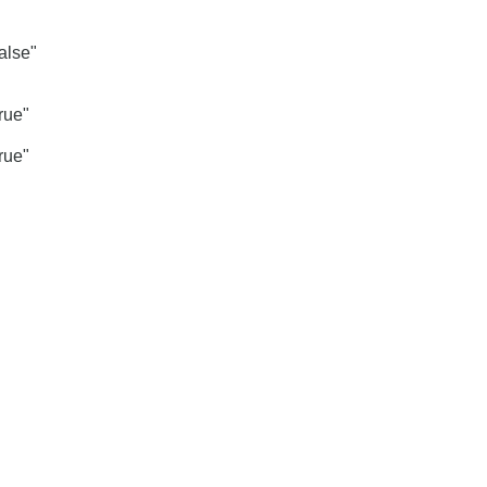
alse"
rue"
rue"