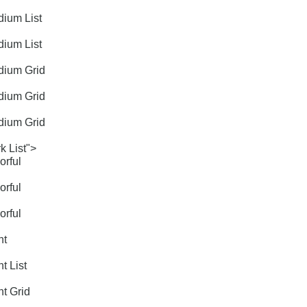
ium List
ium List
ium Grid
ium Grid
ium Grid
 List">
rful
rful
rful
ht
 List
t Grid