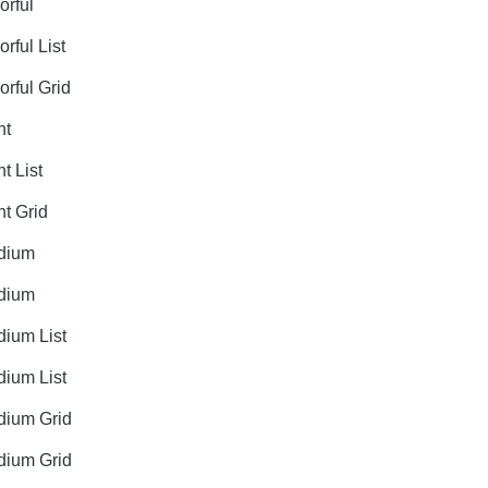
rful
ful List
rful Grid
ht
 List
t Grid
dium
dium
ium List
ium List
ium Grid
ium Grid