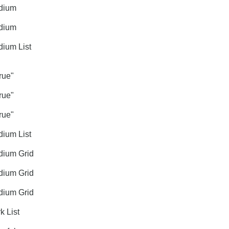
dium
dium
ium List
rue"
rue"
rue"
ium List
ium Grid
ium Grid
ium Grid
 List