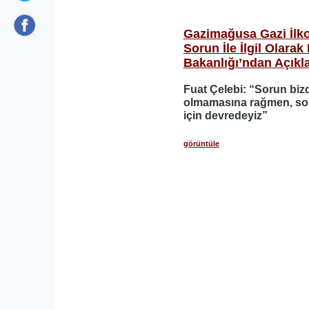
Gazimağusa Gazi İlk
Sorun İle İlgil Olarak 
Bakanlığı’ndan Açık
Fuat Çelebi: “Sorun biz
olmamasına rağmen, s
için devredeyiz”
görüntüle