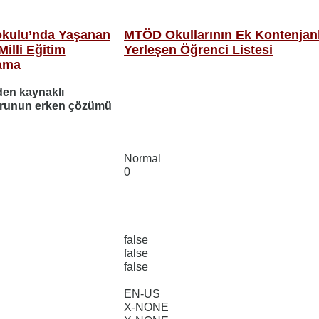
okulu’nda Yaşanan
MTÖD Okullarının Ek Kontenjan
Milli Eğitim
Yerleşen Öğrenci Listesi
lama
den kaynaklı
orunun erken çözümü
Normal
0
false
false
false
EN-US
X-NONE