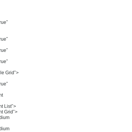
rue"
rue"
rue"
rue"
e Grid">
rue"
ht
 List">
t Grid">
dium
dium