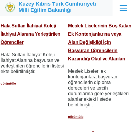
Kuzey Kıbrıs Türk Cumhuriyeti
Ana içeriğe atla
Milli Eğitim Bakanlığı
Menü
Hala Sultan İlahiyat Koleji
Meslek Liselerinin Boş Kalan
İlahiyat Alanına Yerleştirilen
Ek Kontenjanlarına veya
Öğrenciler
Alan Değişikliği İçin
Başvuran Öğrencilerin
Hala Sultan İlahiyat Koleji
Kazandığı Okul ve Alanları
İlahiyat Alanına başvuran ve
yerleştirilen öğrencilerin listesi
Meslek Liseleri ek
ekte belirtilmiştir.
kontenjanlara başvuran
öğrencilerin diploma
görüntüle
dereceleri ve tercih
durumlarına göre yerleştikleri
alanlar ekteki listede
belirtilmiştir.
görüntüle