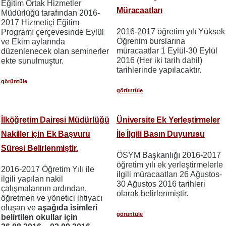
Eğitim Ortak Hizmetler
Müracaatları
Müdürlüğü tarafından 2016-
2017 Hizmetiçi Eğitim
2016-2017 öğretim yılı Yüksek
Programı çerçevesinde Eylül
Öğrenim burslarına
ve Ekim aylarında
müracaatlar 1 Eylül-30 Eylül
düzenlenecek olan seminerler
2016 (Her iki tarih dahil)
ekte sunulmuştur.
tarihlerinde yapılacaktır.
görüntüle
görüntüle
İlköğretim Dairesi Müdürlüğü
Üniversite Ek Yerleştirmeler
Nakiller için Ek Başvuru
İle İlgili Basın Duyurusu
Süresi Belirlenmiştir.
ÖSYM Başkanlığı 2016-2017
öğretim yılı ek yerleştirmelerle
2016-2017 Öğretim Yılı ile
ilgili müracaatları 26 Ağustos-
ilgili yapılan nakil
30 Ağustos 2016 tarihleri
çalışmalarının ardından,
olarak belirlenmiştir.
öğretmen ve yönetici ihtiyacı
oluşan ve
aşağıda isimleri
görüntüle
belirtilen okullar için