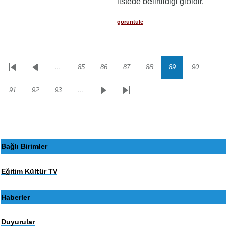
listede belirtildiği gibidir.
görüntüle
…
85
86
87
88
89
90
Sayfalama
İlk
Önceki
Sayfa
Sayfa
Sayfa
Sayfa
Sayfa
Sayfa
sayfa
sayfa
91
92
93
…
Sayfa
Sayfa
Sayfa
Sonraki
Son
sayfa
sayfa
Bağlı Birimler
Eğitim Kültür TV
Haberler
Duyurular