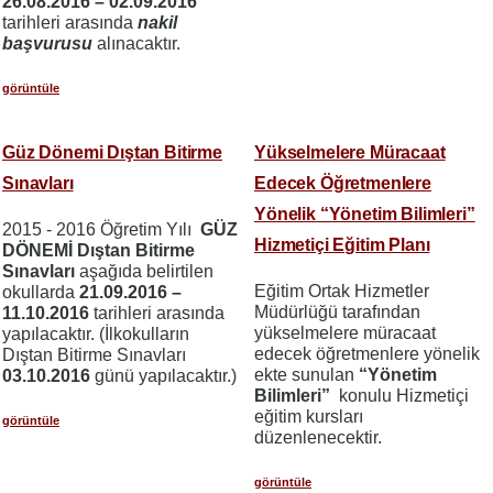
26.08.2016 – 02.09.2016
tarihleri arasında
nakil
başvurusu
alınacaktır.
görüntüle
Güz Dönemi Dıştan Bitirme
Yükselmelere Müracaat
Sınavları
Edecek Öğretmenlere
Yönelik “Yönetim Bilimleri”
2015 - 2016 Öğretim Yılı
GÜZ
Hizmetiçi Eğitim Planı
DÖNEMİ Dıştan Bitirme
Sınavları
aşağıda belirtilen
Eğitim Ortak Hizmetler
okullarda
21.09.2016 –
Müdürlüğü tarafından
11.10.2016
tarihleri arasında
yükselmelere müracaat
yapılacaktır. (İlkokulların
edecek öğretmenlere yönelik
Dıştan Bitirme Sınavları
ekte sunulan
“Yönetim
03.10.2016
günü yapılacaktır.)
Bilimleri”
konulu Hizmetiçi
eğitim kursları
görüntüle
düzenlenecektir.
görüntüle