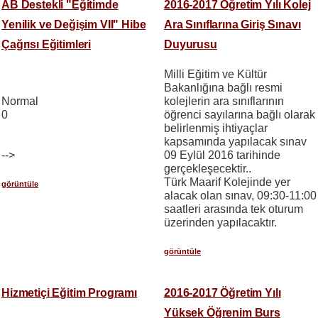
AB Destekli "Eğitimde
2016-2017 Öğretim Yılı Kolej
Yenilik ve Değişim VII" Hibe
Ara Sınıflarına Giriş Sınavı
Çağrısı Eğitimleri
Duyurusu
Milli Eğitim ve Kültür
Bakanlığına bağlı resmi
Normal
kolejlerin ara sınıflarının
0
öğrenci sayılarına bağlı olarak
belirlenmiş ihtiyaçlar
kapsamında yapılacak sınav
-->
09 Eylül 2016 tarihinde
gerçekleşecektir..
Türk Maarif Kolejinde yer
görüntüle
alacak olan sınav, 09:30-11:00
saatleri arasında tek oturum
üzerinden yapılacaktır.
görüntüle
Hizmetiçi Eğitim Programı
2016-2017 Öğretim Yılı
Yüksek Öğrenim Burs