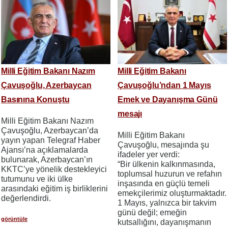
Milli Eğitim Bakanı Nazım
Milli Eğitim Bakanı
Çavuşoğlu, Azerbaycan
Çavuşoğlu’ndan 1 Mayıs
Basınına Konuştu
Emek ve Dayanışma Günü
mesajı
Milli Eğitim Bakanı Nazım
Çavuşoğlu, Azerbaycan’da
Milli Eğitim Bakanı
yayın yapan Telegraf Haber
Çavuşoğlu, mesajında şu
Ajansı’na açıklamalarda
ifadeler yer verdi:
bulunarak, Azerbaycan’ın
“Bir ülkenin kalkınmasında,
KKTC’ye yönelik destekleyici
toplumsal huzurun ve refahın
tutumunu ve iki ülke
inşasında en güçlü temeli
arasındaki eğitim iş birliklerini
emekçilerimiz oluşturmaktadır.
değerlendirdi.
1 Mayıs, yalnızca bir takvim
günü değil; emeğin
görüntüle
kutsallığını, dayanışmanın