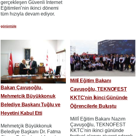
gerçekleşen Güvenli İnternet
Eğitimleri’nin ikinci dönemi
tüm hızıyla devam ediyor.
görüntüle
Millî Eğitim Bakanı
Bakan Çavuşoğlu,
Çavuşoğlu, TEKNOFEST
Mehmetçik Büyükkonuk
KKTC'nin İkinci Gününde
Belediye Başkanı Tuğlu ve
Öğrencilerle Buluştu
Heyetini Kabul Etti
Millî Eğitim Bakanı Nazım
Çavuşoğlu, TEKNOFEST
Mehmetçik Büyükkonuk
KKTC'nin ikinci gününde
Belediye Başkanı Dr. Fatma