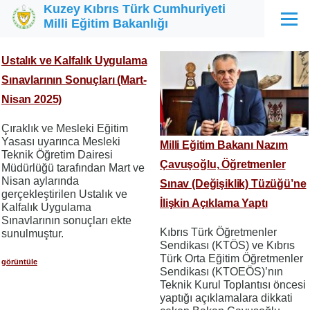
Kuzey Kıbrıs Türk Cumhuriyeti
Ana içeriğe atla
Milli Eğitim Bakanlığı
Menü
Ustalık ve Kalfalık Uygulama
Sınavlarının Sonuçları (Mart-
Nisan 2025)
Çıraklık ve Mesleki Eğitim
Yasası uyarınca Mesleki
Milli Eğitim Bakanı Nazım
Teknik Öğretim Dairesi
Çavuşoğlu, Öğretmenler
Müdürlüğü tarafından Mart ve
Nisan aylarında
Sınav (Değişiklik) Tüzüğü’ne
gerçekleştirilen Ustalık ve
İlişkin Açıklama Yaptı
Kalfalık Uygulama
Sınavlarının sonuçları ekte
Kıbrıs Türk Öğretmenler
sunulmuştur.
Sendikası (KTÖS) ve Kıbrıs
Türk Orta Eğitim Öğretmenler
görüntüle
Sendikası (KTOEÖS)’nın
Teknik Kurul Toplantısı öncesi
yaptığı açıklamalara dikkati