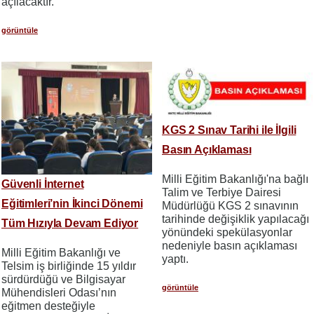
açılacaktır.
görüntüle
KGS 2 Sınav Tarihi ile İlgili
Basın Açıklaması
Milli Eğitim Bakanlığı'na bağlı
Güvenli İnternet
Talim ve Terbiye Dairesi
Eğitimleri’nin İkinci Dönemi
Müdürlüğü KGS 2 sınavının
tarihinde değişiklik yapılacağı
Tüm Hızıyla Devam Ediyor
yönündeki spekülasyonlar
nedeniyle basın açıklaması
Milli Eğitim Bakanlığı ve
yaptı.
Telsim iş birliğinde 15 yıldır
sürdürdüğü ve Bilgisayar
görüntüle
Mühendisleri Odası’nın
eğitmen desteğiyle