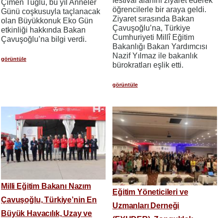
festival alanını ziyaret ederek
Çimen Tuğlu, bu yıl Anneler
öğrencilerle bir araya geldi.
Günü coşkusuyla taçlanacak
Ziyaret sırasında Bakan
olan Büyükkonuk Eko Gün
Çavuşoğlu’na, Türkiye
etkinliği hakkında Bakan
Cumhuriyeti Millî Eğitim
Çavuşoğlu’na bilgi verdi.
Bakanlığı Bakan Yardımcısı
Nazif Yılmaz ile bakanlık
görüntüle
bürokratları eşlik etti.
görüntüle
Milli Eğitim Bakanı Nazım
Eğitim Yöneticileri ve
Çavuşoğlu, Türkiye’nin En
Uzmanları Derneği
Büyük Havacılık, Uzay ve