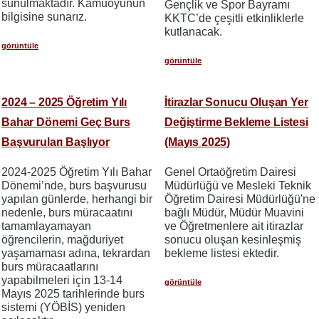
sunulmaktadır. Kamuoyunun
Gençlik ve Spor Bayramı
bilgisine sunarız.
KKTC’de çeşitli etkinliklerle
kutlanacak.
görüntüle
görüntüle
2024 – 2025 Öğretim Yılı
İtirazlar Sonucu Oluşan Yer
Bahar Dönemi Geç Burs
Değiştirme Bekleme Listesi
Başvuruları Başlıyor
(Mayıs 2025)
2024-2025 Öğretim Yılı Bahar
Genel Ortaöğretim Dairesi
Dönemi’nde, burs başvurusu
Müdürlüğü ve Mesleki Teknik
yapılan günlerde, herhangi bir
Öğretim Dairesi Müdürlüğü'ne
nedenle, burs müracaatını
bağlı Müdür, Müdür Muavini
tamamlayamayan
ve Öğretmenlere ait itirazlar
öğrencilerin, mağduriyet
sonucu oluşan kesinleşmiş
yaşamaması adına, tekrardan
bekleme listesi ektedir.
burs müracaatlarını
yapabilmeleri için 13-14
görüntüle
Mayıs 2025 tarihlerinde burs
sistemi (YÖBİS) yeniden