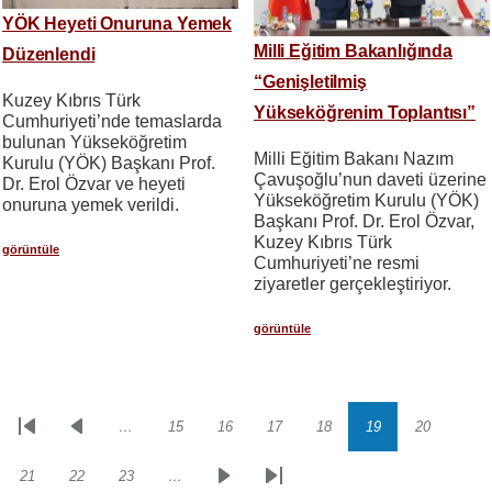
YÖK Heyeti Onuruna Yemek
Milli Eğitim Bakanlığında
Düzenlendi
“Genişletilmiş
Kuzey Kıbrıs Türk
Yükseköğrenim Toplantısı”
Cumhuriyeti’nde temaslarda
bulunan Yükseköğretim
Milli Eğitim Bakanı Nazım
Kurulu (YÖK) Başkanı Prof.
Çavuşoğlu’nun daveti üzerine
Dr. Erol Özvar ve heyeti
Yükseköğretim Kurulu (YÖK)
onuruna yemek verildi.
Başkanı Prof. Dr. Erol Özvar,
Kuzey Kıbrıs Türk
görüntüle
Cumhuriyeti’ne resmi
ziyaretler gerçekleştiriyor.
görüntüle
…
15
16
17
18
19
20
Sayfalama
İlk
Önceki
Sayfa
Sayfa
Sayfa
Sayfa
Sayfa
Sayfa
sayfa
sayfa
21
22
23
…
Sayfa
Sayfa
Sayfa
Sonraki
Son