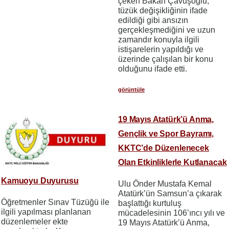
çeken Bakan Çavuşoğlu,
tüzük değişikliğinin ifade
edildiği gibi ansızın
gerçekleşmediğini ve uzun
zamandır konuyla ilgili
istişarelerin yapıldığı ve
üzerinde çalışılan bir konu
olduğunu ifade etti.
görüntüle
19 Mayıs Atatürk’ü Anma,
Gençlik ve Spor Bayramı,
KKTC’de Düzenlenecek
Olan Etkinliklerle Kutlanacak
Kamuoyu Duyurusu
Ulu Önder Mustafa Kemal
Atatürk’ün Samsun’a çıkarak
Öğretmenler Sınav Tüzüğü ile
başlattığı kurtuluş
ilgili yapılması planlanan
mücadelesinin 106’ıncı yılı ve
düzenlemeler ekte
19 Mayıs Atatürk’ü Anma,