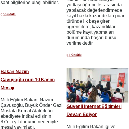
saat bilgilerine ulaşılabilirler.
yurttaşı öğrenciler arasında
yapılacak değerlendirmede
görüntüle
kayıt hakkı kazandıkları puan
türünde ilk beşe giren
öğrencilere, kazandıkları
bölüme kayıt yapmaları
durumunda başarı bursu
verilmektedir.
görüntüle
Bakan Nazım
Çavuşoğlu’nun 10 Kasım
Mesajı
Milli Eğitim Bakanı Nazım
Çavuşoğlu, Büyük Önder Gazi
Güvenli İnternet Eğitimleri
Mustafa Kemal Atatürk’ün
Devam Ediyor
ebediyete intikal edişinin
87’nci yıl dönümü nedeniyle
Milli Eğitim Bakanlığı ve
mesaj yayımladı.