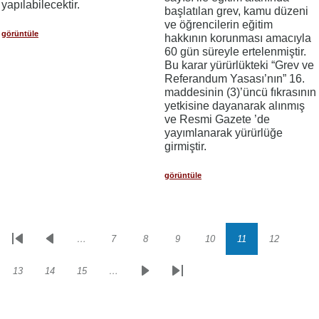
yapılabilecektir.
başlatılan grev, kamu düzeni
ve öğrencilerin eğitim
görüntüle
hakkının korunması amacıyla
60 gün süreyle ertelenmiştir.
Bu karar yürürlükteki “Grev ve
Referandum Yasası’nın” 16.
maddesinin (3)’üncü fıkrasının
yetkisine dayanarak alınmış
ve Resmi Gazete ’de
yayımlanarak yürürlüğe
girmiştir.
görüntüle
…
7
8
9
10
11
12
Sayfalama
İlk
Önceki
Sayfa
Sayfa
Sayfa
Sayfa
Sayfa
Sayfa
sayfa
sayfa
13
14
15
…
Sayfa
Sayfa
Sayfa
Sonraki
Son
sayfa
sayfa