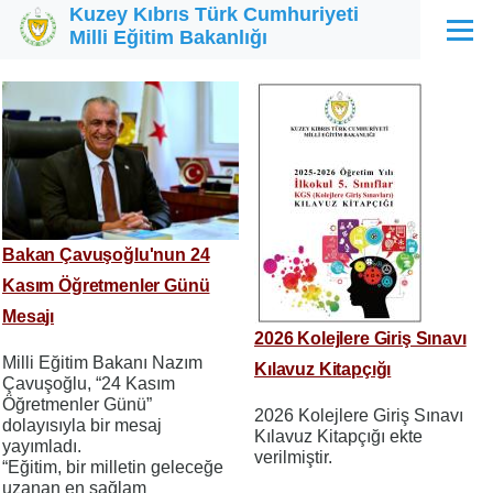
Kuzey Kıbrıs Türk Cumhuriyeti
Ana içeriğe atla
Milli Eğitim Bakanlığı
Menü
Bakan Çavuşoğlu'nun 24
Kasım Öğretmenler Günü
Mesajı
2026 Kolejlere Giriş Sınavı
Milli Eğitim Bakanı Nazım
Kılavuz Kitapçığı
Çavuşoğlu, “24 Kasım
Öğretmenler Günü”
2026 Kolejlere Giriş Sınavı
dolayısıyla bir mesaj
Kılavuz Kitapçığı ekte
yayımladı.
verilmiştir.
“Eğitim, bir milletin geleceğe
uzanan en sağlam