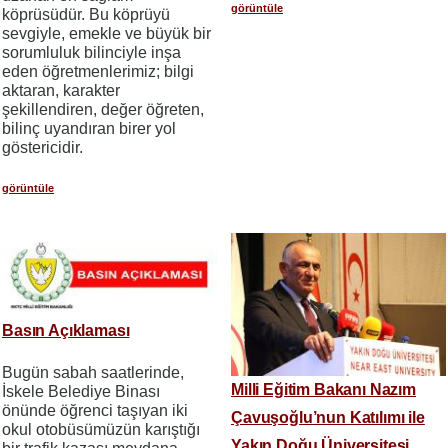
görüntüle
köprüsüdür. Bu köprüyü
sevgiyle, emekle ve büyük bir
sorumluluk bilinciyle inşa
eden öğretmenlerimiz; bilgi
aktaran, karakter
şekillendiren, değer öğreten,
bilinç uyandıran birer yol
göstericidir.
görüntüle
Basın Açıklaması
Bugün sabah saatlerinde,
Milli Eğitim Bakanı Nazım
İskele Belediye Binası
önünde öğrenci taşıyan iki
Çavuşoğlu’nun Katılımı ile
okul otobüsümüzün karıştığı
Yakın Doğu Üniversitesi