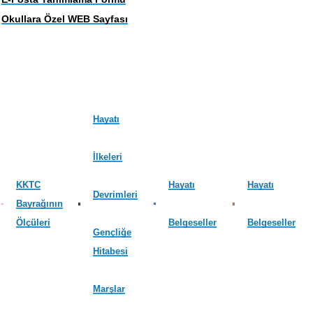
Okullara Özel WEB Sayfası
Hayatı
İlkeleri
KKTC
Hayatı
Hayatı
Devrimleri
Bayrağının
Ölçüleri
Belgeseller
Belgeseller
Gençliğe
Hitabesi
Marşlar