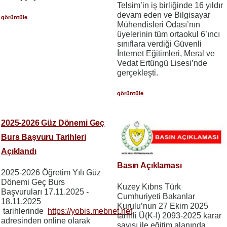
Telsim’in iş birliğinde 16 yıldır
devam eden ve Bilgisayar
görüntüle
Mühendisleri Odası’nın
üyelerinin tüm ortaokul 6’ıncı
sınıflara verdiği Güvenli
İnternet Eğitimleri, Meral ve
Vedat Ertüngü Lisesi’nde
gerçekleşti.
görüntüle
2025-2026 Güz Dönemi Geç
Burs Başvuru Tarihleri
Açıklandı
Basın Açıklaması
2025-2026 Öğretim Yılı Güz
Dönemi Geç Burs
Kuzey Kıbrıs Türk
Başvuruları 17.11.2025 -
Cumhuriyeti Bakanlar
18.11.2025
Kurulu’nun 27 Ekim 2025
tarihlerinde
https://yobis.mebnet.net
tarihli Ü(K-I) 2093-2025 karar
adresinden online olarak
sayısı ile eğitim alanında