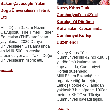
Bakan Çavuşoğlu, Yakın
Kuzey Kıbrıs Türk
Doğu Üniversitesi’ni Tebrik
Cumhuriyeti’nin 42’nci
Etti
Kuruluş Yıl Dönümü
Milli Eğitim Bakanı Nazım
Kutlamaları Kapsamında
Çavuşoğlu, The Times Higher
Cumhuriyet Korteji
Education (THE) tarafından
yayınlanan 2026 Dünya
Düzenlendi
Üniversiteleri Sıralamasında
en iyi ilk 500 üniversite
Kuzey Kıbrıs Türk
arasında yer alan Yakın Doğu
Cumhuriyeti’nin 42’nci kuruluş
Üniversitesi’ni tebrik etti.
yıl dönümü kutlamaları
kapsamında, Cumhuriyet
görüntüle
Korteji düzenlendi.
Milli Eğitim Bakanlığı’nın
organize ettiği kortejde,
Lefkoşa bölge okullarından
yaklaşık 3 bin öğrenci 100’er
metrelik KKTC ve Türkiye
Cumhuriyeti bayrağı taşıdı.
görüntüle