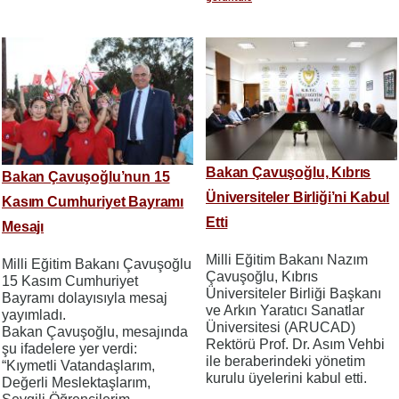
Bakan Çavuşoğlu, Kıbrıs
Bakan Çavuşoğlu’nun 15
Üniversiteler Birliği’ni Kabul
Kasım Cumhuriyet Bayramı
Etti
Mesajı
Milli Eğitim Bakanı Nazım
Milli Eğitim Bakanı Çavuşoğlu
Çavuşoğlu, Kıbrıs
15 Kasım Cumhuriyet
Üniversiteler Birliği Başkanı
Bayramı dolayısıyla mesaj
ve Arkın Yaratıcı Sanatlar
yayımladı.
Üniversitesi (ARUCAD)
Bakan Çavuşoğlu, mesajında
Rektörü Prof. Dr. Asım Vehbi
şu ifadelere yer verdi:
ile beraberindeki yönetim
“Kıymetli Vatandaşlarım,
kurulu üyelerini kabul etti.
Değerli Meslektaşlarım,