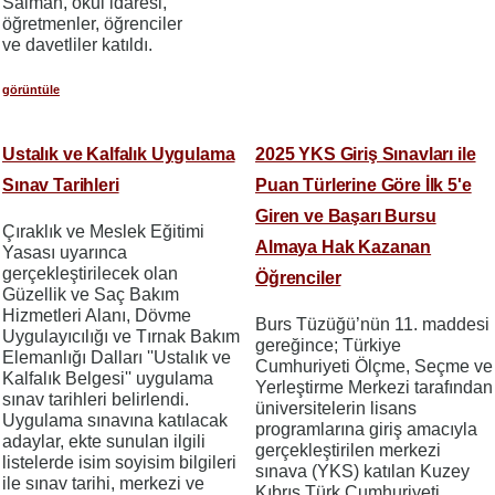
Salman, okul idaresi,
öğretmenler, öğrenciler
ve davetliler katıldı.
görüntüle
Ustalık ve Kalfalık Uygulama
2025 YKS Giriş Sınavları ile
Sınav Tarihleri
Puan Türlerine Göre İlk 5'e
Giren ve Başarı Bursu
Çıraklık ve Meslek Eğitimi
Almaya Hak Kazanan
Yasası uyarınca
gerçekleştirilecek olan
Öğrenciler
Güzellik ve Saç Bakım
Hizmetleri Alanı, Dövme
Burs Tüzüğü’nün 11. maddesi
Uygulayıcılığı ve Tırnak Bakım
gereğince; Türkiye
Elemanlığı Dalları ''Ustalık ve
Cumhuriyeti Ölçme, Seçme ve
Kalfalık Belgesi'' uygulama
Yerleştirme Merkezi tarafından
sınav tarihleri belirlendi.
üniversitelerin lisans
Uygulama sınavına katılacak
programlarına giriş amacıyla
adaylar, ekte sunulan ilgili
gerçekleştirilen merkezi
listelerde isim soyisim bilgileri
sınava (YKS) katılan Kuzey
ile sınav tarihi, merkezi ve
Kıbrıs Türk Cumhuriyeti