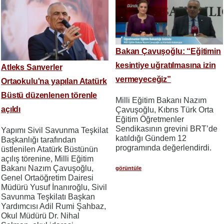
Bakan Çavuşoğlu: “Eğitimin
kesintiye uğratılmasına izin
Atleks Sanverler
vermeyeceğiz”
Ortaokulu'na yapılan Atatürk
Büstü düzenlenen törenle
Milli Eğitim Bakanı Nazım
açıldı
Çavuşoğlu, Kıbrıs Türk Orta
Eğitim Öğretmenler
Sendikasının grevini BRT’de
Yapımı Sivil Savunma Teşkilat
katıldığı Gündem 12
Başkanlığı tarafından
programında değerlendirdi.
üstlenilen Atatürk Büstünün
açılış törenine, Milli Eğitim
Bakanı Nazım Çavuşoğlu,
görüntüle
Genel Ortaöğretim Dairesi
Müdürü Yusuf İnanıroğlu, Sivil
Savunma Teşkilatı Başkan
Yardımcısı Adil Rumi Şahbaz,
Okul Müdürü Dr. Nihal