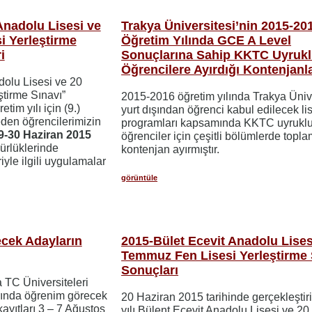
Anadolu Lisesi ve
Trakya Üniversitesi’nin 2015-20
i Yerleştirme
Öğretim Yılında GCE A Level
i
Sonuçlarına Sahip KKTC Uyruk
Öğrencilere Ayırdığı Kontenjanl
dolu Lisesi ve 20
tirme Sınavı”
2015-2016 öğretim yılında Trakya Üniv
im yılı için (9.)
yurt dışından öğrenci kabul edilecek li
 eden öğrencilerimizin
programları kapsamında KKTC uyrukl
9-30 Haziran 2015
öğrenciler için çeşitli bölümlerde topl
dürlüklerinde
kontenjan ayırmıştır.
riyle ilgili uygulamalar
görüntüle
cek Adayların
2015-Bület Ecevit Anadolu Lises
Temmuz Fen Lisesi Yerleştirme 
Sonuçları
 TC Üniversiteleri
ında öğrenim görecek
20 Haziran 2015 tarihinde gerçekleştir
kayıtları 3 – 7 Ağustos
yılı Bülent Ecevit Anadolu Lisesi ve 