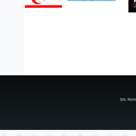
Şht. Meh