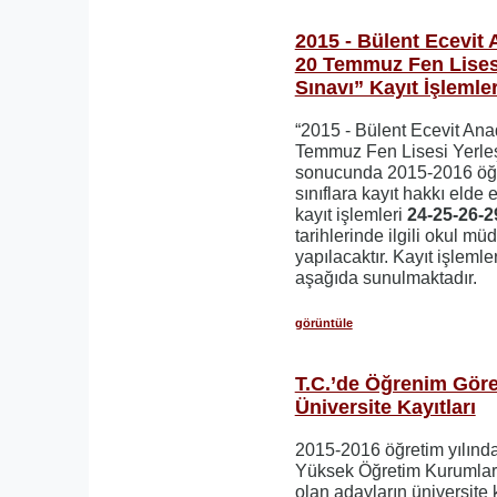
2015 - Bülent Ecevit 
20 Temmuz Fen Lises
Sınavı” Kayıt İşlemler
“2015 - Bülent Ecevit Ana
Temmuz Fen Lisesi Yerleş
sonucunda 2015-2016 öğret
sınıflara kayıt hakkı elde
kayıt işlemleri
24-25-26-2
tarihlerinde ilgili okul mü
yapılacaktır. Kayıt işlemle
aşağıda sunulmaktadır.
görüntüle
T.C.’de Öğrenim Göre
Üniversite Kayıtları
2015-2016 öğretim yılında
Yüksek Öğretim Kurumlar
olan adayların üniversite 