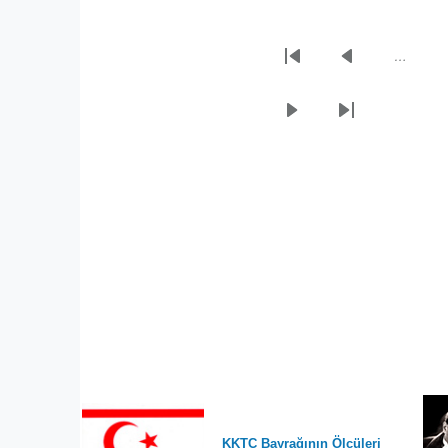
…
Sayfalama
İlk
Önceki
sayfa
sayfa
Sonraki
Son
sayfa
sayfa
KKTC Bayrağının Ölçüleri