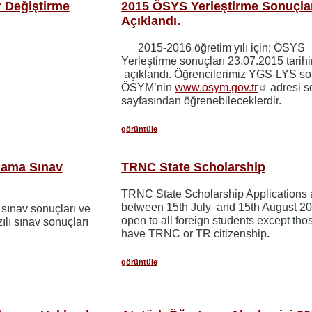
r Değiştirme
2015 ÖSYS Yerleştirme Sonuçla
Açıklandı.
2015-2016 öğretim yılı için; ÖSYS
Yerleştirme sonuçları 23.07.2015 tarih
açıklandı. Öğrencilerimiz YGS-LYS son
ÖSYM’nin
www.osym.gov.tr
adresi s
sayfasından öğrenebileceklerdir.
görüntüle
ulama Sınav
TRNC State Scholarship
TRNC State Scholarship Applications 
between 15th July and 15th August 2015
 sınav sonuçları ve
open to all foreign students except th
ılı sınav sonuçları
have TRNC or TR citizenship
.
görüntüle