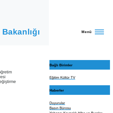
 Bakanlığı
Menü
Bağlı Birimler
öğretim
resi
Eğitim Kültür TV
eğiştirme
Haberler
Duyurular
Basın Bürosu
Yabancı Kaynaklı Hibe ve Burslar