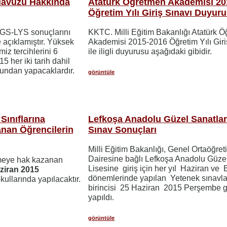
lavuzu Hakkında
Atatürk Öğretmen Akademisi 20
Öğretim Yılı Giriş Sınavı Duyur
GS-LYS sonuçlarını
KKTC. Milli Eğitim Bakanlığı Atatürk 
 açıklamıştır. Yüksek
Akademisi 2015-2016 Öğretim Yılı Giri
iz tercihlerini 6
ile iligli duyurusu aşağıdaki gibidir.
her iki tarih dahil
zundan yapacaklardır.
görüntüle
Sınıflarına
Lefkoşa Anadolu Güzel Sanatlar
nan Öğrencilerin
Sınav Sonuçları
Milli Eğitim Bakanlığı, Genel Ortaöğret
Dairesine bağlı Lefkoşa Anadolu Güze
şmeye hak kazanan
Lisesine giriş için her yıl Haziran ve 
ziran
2015
dönemlerinde yapılan Yetenek sınavla
kullarında yapılacaktır.
birincisi 25 Haziran 2015 Perşembe 
yapıldı.
görüntüle