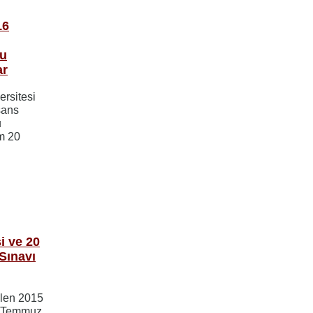
16
lu
ar
ersitesi
sans
u
am 20
i ve 20
Sınavı
ilen 2015
20 Temmuz