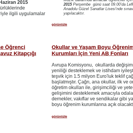
Haziran 2015
2015
Perşembe günü saat 09.00’da Lef
dürlüklerinde
Anadolu Güzel Sanatlar Lisesi’nde sına
riyle ilgili uygulamalar
yapılacaktır.
görüntüle
ne Öğrenci
Okullar ve Yaşam Boyu Öğreni
lavuz Kitapçığı
Kurumları İçin Yeni AB Fonları
Avrupa Komisyonu, okullarda değişim
yeniliği desteklemek ve istihdam iyileş
teşvik için 1.5 milyon Euro'luk teklif çağ
başlatmıştır. Çağrı, ana okullar, ilk ve o
öğretim okulları ile, girişimciliği ve yet
gelişimini desteklemek amacıyla odala
dernekler, vakıflar ve sendikalar gibi 
boyu öğrenim kurumlarına açık olacaktı
görüntüle