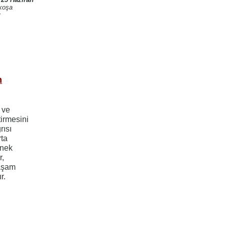
koşa
v
m
 ve
tirmesini
rısı
rta
enek
r,
yaşam
r.