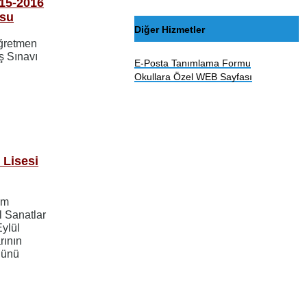
15-2016
usu
Diğer Hizmetler
Öğretmen
ş Sınavı
E-Posta Tanımlama Formu
Okullara Özel WEB Sayfası
 Lisesi
im
l Sanatlar
Eylül
rının
günü