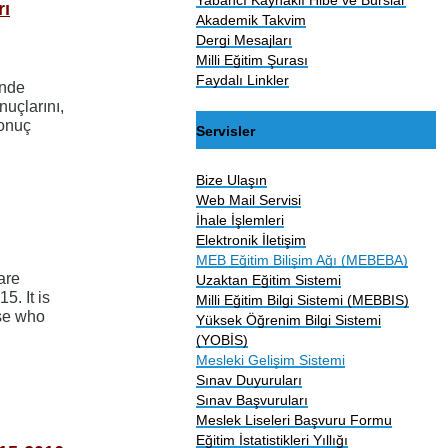
rı
Akademik Takvim
Dergi Mesajları
Milli Eğitim Şurası
Faydalı Linkler
inde
uçlarını,
onuç
Servisler
Bize Ulaşın
Web Mail Servisi
İhale İşlemleri
Elektronik İletişim
MEB Eğitim Bilişim Ağı (MEBEBA)
are
Uzaktan Eğitim Sistemi
. It is
Milli Eğitim Bilgi Sistemi (MEBBIS)
ose who
Yüksek Öğrenim Bilgi Sistemi
(YOBİS)
Mesleki Gelişim Sistemi
Sınav Duyuruları
Sınav Başvuruları
Meslek Liseleri Başvuru Formu
Eğitim İstatistikleri Yıllığı