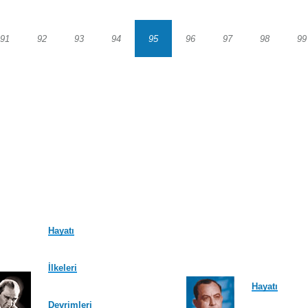
91
92
93
94
95
96
97
98
99
Sayfa
Sayfa
Sayfa
Sayfa
Sayfa
Sayfa
Sayfa
Sayfa
S
Hayatı
İlkeleri
Hayatı
Devrimleri