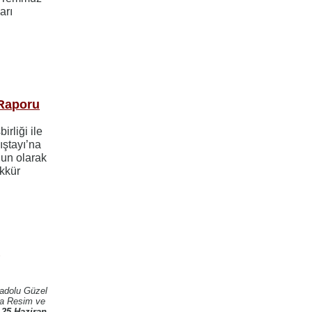
arı
 Raporu
rliği ile
ştayı’na
oğun olarak
ekkür
r
nadolu Güzel
ara Resim ve
n
25 Haziran