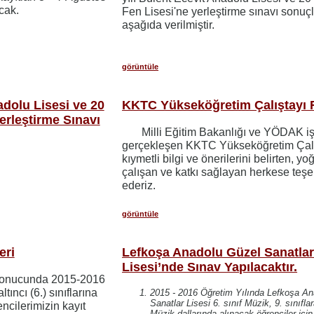
cak.
Fen Lisesi'ne yerleştirme sınavı sonuçl
aşağıda verilmiştir.
görüntüle
adolu Lisesi ve 20
KKTC Yükseköğretim Çalıştayı
rleştirme Sınavı
Milli Eğitim Bakanlığı ve YÖDAK işbi
gerçekleşen KKTC Yükseköğretim Çalı
kıymetli bilgi ve önerilerini belirten, y
çalışan ve katkı sağlayan herkese teş
ederiz.
görüntüle
eri
Lefkoşa Anadolu Güzel Sanatla
Lisesi’nde Sınav Yapılacaktır.
ı sonucunda 2015-2016
ltıncı (6.) sınıflarına
2015 - 2016 Öğretim Yılında Lefkoşa A
Sanatlar Lisesi 6. sınıf Müzik, 9. sınıfl
ncilerimizin kayıt
Müzik dallarında alınacak öğrenciler içi