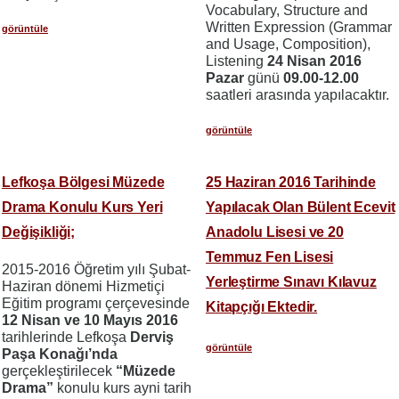
Vocabulary, Structure and
Written Expression (Grammar
görüntüle
and Usage, Composition),
Listening
24 Nisan 2016
Pazar
günü
09.00-12.00
saatleri arasında yapılacaktır.
görüntüle
Lefkoşa Bölgesi Müzede
25 Haziran 2016 Tarihinde
Drama Konulu Kurs Yeri
Yapılacak Olan Bülent Ecevit
Değişikliği;
Anadolu Lisesi ve 20
Temmuz Fen Lisesi
2015-2016 Öğretim yılı Şubat-
Yerleştirme Sınavı Kılavuz
Haziran dönemi Hizmetiçi
Eğitim programı çerçevesinde
Kitapçığı Ektedir.
12 Nisan ve 10 Mayıs 2016
tarihlerinde Lefkoşa
Derviş
görüntüle
Paşa Konağı’nda
gerçekleştirilecek
“Müzede
Drama”
konulu kurs ayni tarih