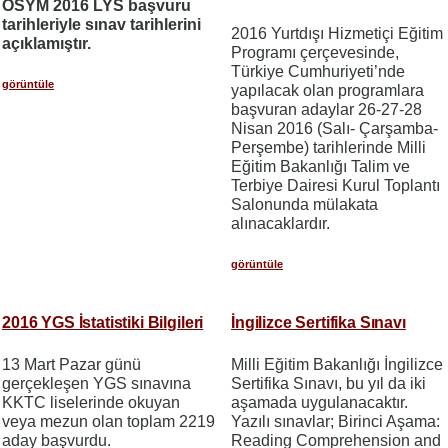
ÖSYM 2016 LYS başvuru
tarihleriyle sınav tarihlerini
2016 Yurtdışı Hizmetiçi Eğitim
açıklamıştır.
Programı çerçevesinde,
Türkiye Cumhuriyeti’nde
görüntüle
yapılacak olan programlara
başvuran adaylar 26-27-28
Nisan 2016 (Salı- Çarşamba-
Perşembe) tarihlerinde Milli
Eğitim Bakanlığı Talim ve
Terbiye Dairesi Kurul Toplantı
Salonunda mülakata
alınacaklardır.
görüntüle
2016 YGS İstatistiki Bilgileri
İngilizce Sertifika Sınavı
13 Mart Pazar günü
Milli Eğitim Bakanlığı İngilizce
gerçekleşen YGS sınavına
Sertifika Sınavı, bu yıl da iki
KKTC liselerinde okuyan
aşamada uygulanacaktır.
veya mezun olan toplam 2219
Yazılı sınavlar; Birinci Aşama:
aday başvurdu.
Reading Comprehension and