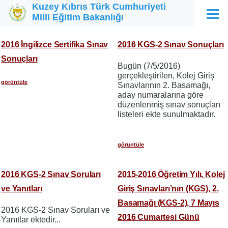
Kuzey Kıbrıs Türk Cumhuriyeti
Ana içeriğe atla
Milli Eğitim Bakanlığı
Menü
2016 İngilizce Sertifika Sınav
2016 KGS-2 Sınav Sonuçları
Sonuçları
Bugün (7/5/2016)
gerçekleştirilen, Kolej Giriş
görüntüle
Sınavlarının 2. Basamağı,
aday numaralarına göre
düzenlenmiş sınav sonuçları
listeleri ekte sunulmaktadır.
görüntüle
2016 KGS-2 Sınav Soruları
2015-2016 Öğretim Yılı, Kolej
ve Yanıtları
Giriş Sınavları’nın (KGS), 2.
Basamağı (KGS-2), 7 Mayıs
2016 KGS-2 Sınav Soruları ve
2016 Cumartesi Günü
Yanıtlar ektedir...