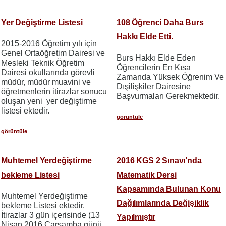
Yer Değiştirme Listesi
108 Öğrenci Daha Burs
Hakkı Elde Etti.
2015-2016 Öğretim yılı için
Genel Ortaöğretim Dairesi ve
Burs Hakkı Elde Eden
Mesleki Teknik Öğretim
Öğrencilerin En Kısa
Dairesi okullarında görevli
Zamanda Yüksek Öğrenim Ve
müdür, müdür muavini ve
Dışilişkiler Dairesine
öğretmenlerin itirazlar sonucu
Başvurmaları Gerekmektedir.
oluşan yeni yer değiştirme
listesi ektedir.
görüntüle
görüntüle
Muhtemel Yerdeğiştirme
2016 KGS 2 Sınavı’nda
bekleme Listesi
Matematik Dersi
Kapsamında Bulunan Konu
Muhtemel Yerdeğiştirme
Dağılımlarında Değişiklik
bekleme Listesi ektedir.
İtirazlar 3 gün içerisinde (13
Yapılmıştır
Nisan 2016 Çarşamba günü