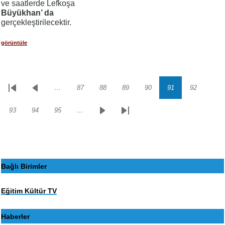
ve saatlerde Lefkoşa
Büyükhan’ da
gerçekleştirilecektir.
görüntüle
…
87
88
89
90
91
92
Sayfalama
İlk
Önceki
Sayfa
Sayfa
Sayfa
Sayfa
Sayfa
Sayfa
sayfa
sayfa
93
94
95
…
Sayfa
Sayfa
Sayfa
Sonraki
Son
sayfa
sayfa
Bağlı Birimler
Eğitim Kültür TV
Haberler