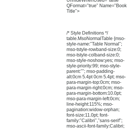
UnhideWhenUsed="false"
QFormat="true" Name="Book
Title">
/* Style Definitions */
table.MsoNormalTable {mso-
style-name:"Table Normal";
mso-tstyle-rowband-size:0;
mso-tstyle-colband-size:0;
mso-style-noshow:yes; mso-
style-priority:99; mso-style-
parent:""; mso-padding-
alt:0cm 5.4pt 0cm 5.4pt; mso-
para-margin-top:0cm; mso-
para-margin-right:0cm; mso-
para-margin-bottom:10.0pt;
mso-para-margin-left:0cm;
line-height:115%; mso-
pagination:widow-orphan;
font-size:11.0pt; font-
family:"Calibri","sans-serif";
mso-ascii-font-family:Calibri;