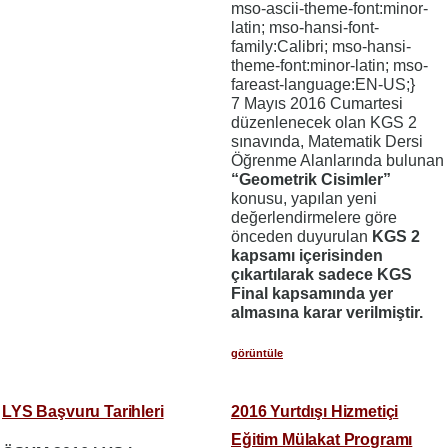
mso-ascii-theme-font:minor-
latin; mso-hansi-font-
family:Calibri; mso-hansi-
theme-font:minor-latin; mso-
fareast-language:EN-US;}
7 Mayıs 2016 Cumartesi
düzenlenecek olan KGS 2
sınavında, Matematik Dersi
Öğrenme Alanlarında bulunan
“Geometrik Cisimler”
konusu, yapılan yeni
değerlendirmelere göre
önceden duyurulan
KGS 2
kapsamı içerisinden
çıkartılarak sadece KGS
Final kapsamında yer
almasına karar verilmiştir.
görüntüle
LYS Başvuru Tarihleri
2016 Yurtdışı Hizmetiçi
Eğitim Mülakat Programı