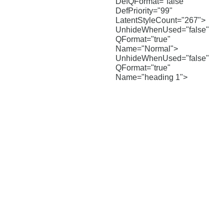
DefQFormat="false"
DefPriority="99"
LatentStyleCount="267">
UnhideWhenUsed="false"
QFormat="true"
Name="Normal">
UnhideWhenUsed="false"
QFormat="true"
Name="heading 1">