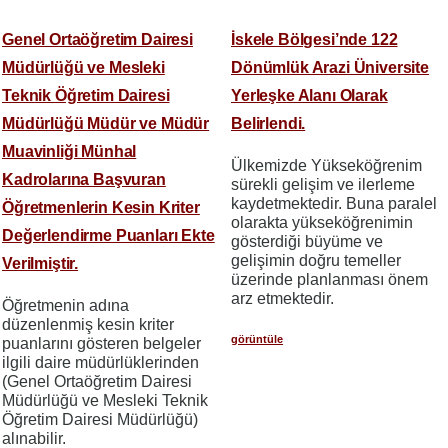
Genel Ortaöğretim Dairesi
İskele Bölgesi’nde 122
Müdürlüğü ve Mesleki
Dönümlük Arazi Üniversite
Teknik Öğretim Dairesi
Yerleşke Alanı Olarak
Müdürlüğü Müdür ve Müdür
Belirlendi.
Muavinliği Münhal
Ülkemizde Yükseköğrenim
Kadrolarına Başvuran
sürekli gelişim ve ilerleme
kaydetmektedir. Buna paralel
Öğretmenlerin Kesin Kriter
olarakta yükseköğrenimin
Değerlendirme Puanları Ekte
gösterdiği büyüme ve
gelişimin doğru temeller
Verilmiştir.
üzerinde planlanması önem
arz etmektedir.
Öğretmenin adına
düzenlenmiş kesin kriter
görüntüle
puanlarını gösteren belgeler
ilgili daire müdürlüklerinden
(Genel Ortaöğretim Dairesi
Müdürlüğü ve Mesleki Teknik
Öğretim Dairesi Müdürlüğü)
alınabilir.