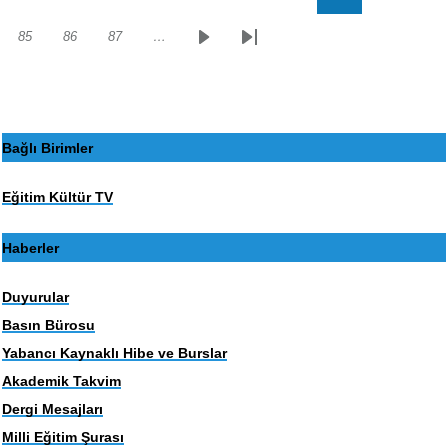
sayfa
sayfa
85
86
87
…
Sayfa
Sayfa
Sayfa
Sonraki
Son
sayfa
sayfa
Bağlı Birimler
Eğitim Kültür TV
Haberler
Duyurular
Basın Bürosu
Yabancı Kaynaklı Hibe ve Burslar
Akademik Takvim
Dergi Mesajları
Milli Eğitim Şurası