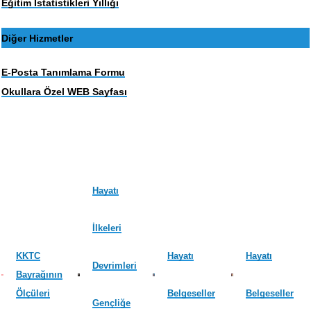
Eğitim İstatistikleri Yıllığı
Diğer Hizmetler
E-Posta Tanımlama Formu
Okullara Özel WEB Sayfası
Hayatı
İlkeleri
KKTC
Hayatı
Hayatı
Devrimleri
Bayrağının
Ölçüleri
Belgeseller
Belgeseller
Gençliğe