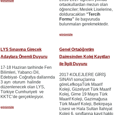
görüntüle
ortaokullardan mezun olan
öğrenciler; Meslek Liselerine,
dolduracakları
“Tercih
Formu”
ile başvuruda
bulunmaları gerekmektedir.
görüntüle
LYS Sınavına Girecek
Genel Ortaöğretim
Adaylara Önemli Duyuru
Dairesinden Kolej Kayıtları
ile İlgili Duyuru
17-18 Haziran tarihinde Fen
Bilimleri, Yabancı Dil,
2017-KOLEJLERE GİRİŞ
Edebiyat- Coğrafya dallarında
SINAVI sonuçlarına
3 ayrı oturum halinde
göreLefkoşaTürk Maarif
düzenlenecek olan LYS,
Koleji, Güzelyurt Türk Maarif
Türkiye Cumhuriyeti ve
Kolej, Girne 19 Mayıs Türk
KKTC’de gerçekleşiyor.
Maarif Koleji, Gazimağusa
Türk Maarif Koleji, Bekirpaşa
görüntüle
Lisesi ve Hala Sultan İlahiyat
Koleji 6. sınıflarına kayıt hakkı