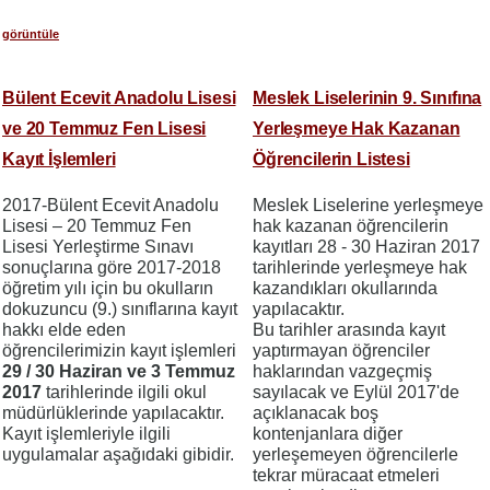
görüntüle
Bülent Ecevit Anadolu Lisesi
Meslek Liselerinin 9. Sınıfına
ve 20 Temmuz Fen Lisesi
Yerleşmeye Hak Kazanan
Kayıt İşlemleri
Öğrencilerin Listesi
2017-Bülent Ecevit Anadolu
Meslek Liselerine yerleşmeye
Lisesi – 20 Temmuz Fen
hak kazanan öğrencilerin
Lisesi Yerleştirme Sınavı
kayıtları 28 - 30 Haziran 2017
sonuçlarına göre 2017-2018
tarihlerinde yerleşmeye hak
öğretim yılı için bu okulların
kazandıkları okullarında
dokuzuncu (9.) sınıflarına kayıt
yapılacaktır.
hakkı elde eden
Bu tarihler arasında kayıt
öğrencilerimizin kayıt işlemleri
yaptırmayan öğrenciler
29 / 30 Haziran ve 3 Temmuz
haklarından vazgeçmiş
2017
tarihlerinde ilgili okul
sayılacak ve Eylül 2017'de
müdürlüklerinde yapılacaktır.
açıklanacak boş
Kayıt işlemleriyle ilgili
kontenjanlara diğer
uygulamalar aşağıdaki gibidir.
yerleşemeyen öğrencilerle
tekrar müracaat etmeleri