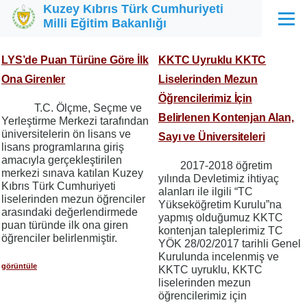
Kuzey Kıbrıs Türk Cumhuriyeti
Ana içeriğe atla
Milli Eğitim Bakanlığı
Menü
LYS’de Puan Türüne Göre İlk
KKTC Uyruklu KKTC
Ona Girenler
Liselerinden Mezun
Öğrencilerimiz İçin
T.C. Ölçme, Seçme ve
Belirlenen Kontenjan Alan,
Yerleştirme Merkezi tarafından
üniversitelerin ön lisans ve
Sayı ve Üniversiteleri
lisans programlarına giriş
amacıyla gerçekleştirilen
2017-2018 öğretim
merkezi sınava katılan Kuzey
yılında Devletimiz ihtiyaç
Kıbrıs Türk Cumhuriyeti
alanları ile ilgili “TC
liselerinden mezun öğrenciler
Yükseköğretim Kurulu”na
arasındaki değerlendirmede
yapmış olduğumuz KKTC
puan türünde ilk ona giren
kontenjan taleplerimiz TC
öğrenciler belirlenmiştir.
YÖK 28/02/2017 tarihli Genel
Kurulunda incelenmiş ve
görüntüle
KKTC uyruklu, KKTC
liselerinden mezun
öğrencilerimiz için