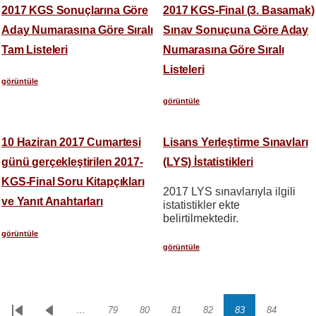
2017 KGS Sonuçlarına Göre
2017 KGS-Final (3. Basamak)
Aday Numarasına Göre Sıralı
Sınav Sonuçuna Göre Aday
Tam Listeleri
Numarasına Göre Sıralı
Listeleri
görüntüle
görüntüle
10 Haziran 2017 Cumartesi
Lisans Yerleştirme Sınavları
günü gerçekleştirilen 2017-
(LYS) İstatistikleri
KGS-Final Soru Kitapçıkları
2017 LYS sınavlarıyla ilgili
ve Yanıt Anahtarları
istatistikler ekte
belirtilmektedir.
görüntüle
görüntüle
…
79
80
81
82
83
84
Sayfalama
İlk
Önceki
Sayfa
Sayfa
Sayfa
Sayfa
Sayfa
Sayfa