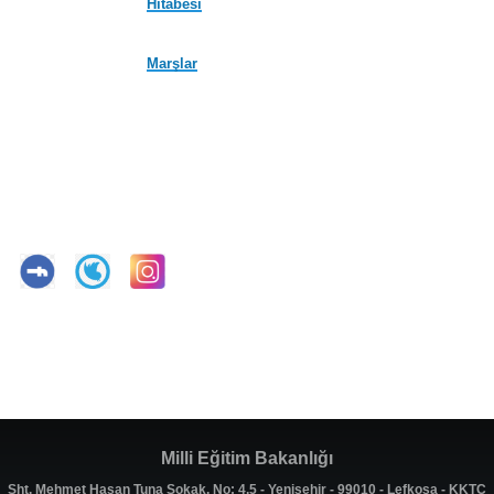
Hitabesi
Marşlar
Milli Eğitim Bakanlığı
Şht. Mehmet Hasan Tuna Sokak, No: 4,5 - Yenişehir - 99010 - Lefkoşa - KKTC