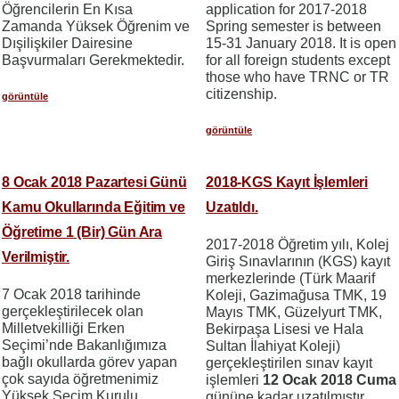
Öğrencilerin En Kısa
application for 2017-2018
Zamanda Yüksek Öğrenim ve
Spring semester is between
Dışilişkiler Dairesine
15-31 January 2018. It is open
Başvurmaları Gerekmektedir.
for all foreign students except
those who have TRNC or TR
citizenship.
görüntüle
görüntüle
8 Ocak 2018 Pazartesi Günü
2018-KGS Kayıt İşlemleri
Kamu Okullarında Eğitim ve
Uzatıldı.
Öğretime 1 (Bir) Gün Ara
2017-2018 Öğretim yılı, Kolej
Verilmiştir.
Giriş Sınavlarının (KGS) kayıt
merkezlerinde (Türk Maarif
7 Ocak 2018 tarihinde
Koleji, Gazimağusa TMK, 19
gerçekleştirilecek olan
Mayıs TMK, Güzelyurt TMK,
Milletvekilliği Erken
Bekirpaşa Lisesi ve Hala
Seçimi’nde Bakanlığımıza
Sultan İlahiyat Koleji)
bağlı okullarda görev yapan
gerçekleştirilen sınav kayıt
çok sayıda öğretmenimiz
işlemleri
12 Ocak 2018 Cuma
Yüksek Seçim Kurulu
gününe kadar uzatılmıştır.