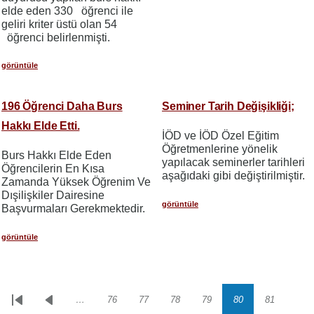
elde eden 330 öğrenci ile
geliri kriter üstü olan 54
öğrenci belirlenmişti.
görüntüle
196 Öğrenci Daha Burs
Seminer Tarih Değişikliği;
Hakkı Elde Etti.
İÖD ve İÖD Özel Eğitim
Öğretmenlerine yönelik
Burs Hakkı Elde Eden
yapılacak seminerler tarihleri
Öğrencilerin En Kısa
aşağıdaki gibi değiştirilmiştir.
Zamanda Yüksek Öğrenim Ve
Dışilişkiler Dairesine
görüntüle
Başvurmaları Gerekmektedir.
görüntüle
…
76
77
78
79
80
81
Sayfalama
İlk
Önceki
Sayfa
Sayfa
Sayfa
Sayfa
Sayfa
Sayfa