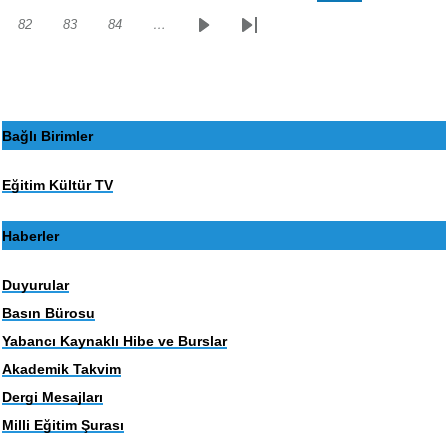
sayfa
sayfa
82
83
84
…
Sayfa
Sayfa
Sayfa
Sonraki
Son
sayfa
sayfa
Bağlı Birimler
Eğitim Kültür TV
Haberler
Duyurular
Basın Bürosu
Yabancı Kaynaklı Hibe ve Burslar
Akademik Takvim
Dergi Mesajları
Milli Eğitim Şurası