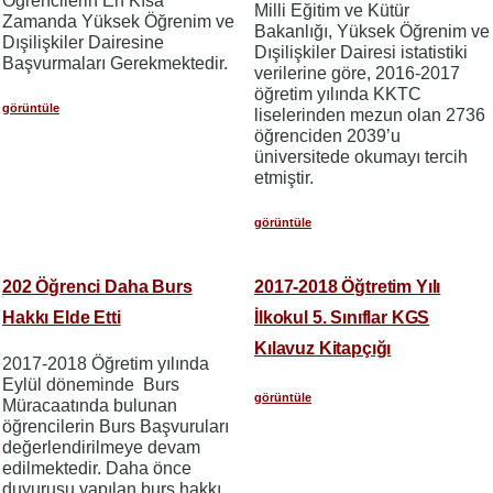
Öğrencilerin En Kısa
Milli Eğitim ve Kütür
Zamanda Yüksek Öğrenim ve
Bakanlığı, Yüksek Öğrenim ve
Dışilişkiler Dairesine
Dışilişkiler Dairesi istatistiki
Başvurmaları Gerekmektedir.
verilerine göre, 2016-2017
öğretim yılında KKTC
görüntüle
liselerinden mezun olan 2736
öğrenciden 2039’u
üniversitede okumayı tercih
etmiştir.
görüntüle
202 Öğrenci Daha Burs
2017-2018 Öğtretim Yılı
Hakkı Elde Etti
İlkokul 5. Sınıflar KGS
Kılavuz Kitapçığı
2017-2018 Öğretim yılında
Eylül döneminde Burs
görüntüle
Müracaatında bulunan
öğrencilerin Burs Başvuruları
değerlendirilmeye devam
edilmektedir. Daha önce
duyurusu yapılan burs hakkı