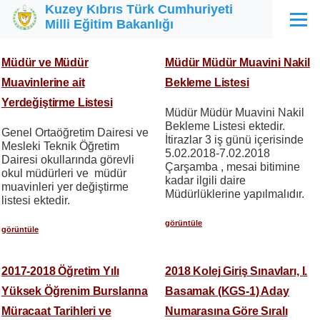
Kuzey Kıbrıs Türk Cumhuriyeti
Ana içeriğe atla
Milli Eğitim Bakanlığı
Menü
Müdür ve Müdür
Müdür Müdür Muavini Nakil
Muavinlerine ait
Bekleme Listesi
Yerdeğiştirme Listesi
Müdür Müdür Muavini Nakil
Bekleme Listesi ektedir.
Genel Ortaöğretim Dairesi ve
İtirazlar 3 iş günü içerisinde
Mesleki Teknik Öğretim
5.02.2018-7.02.2018
Dairesi okullarında görevli
Çarşamba , mesai bitimine
okul müdürleri ve müdür
kadar ilgili daire
muavinleri yer değiştirme
Müdürlüklerine yapılmalıdır.
listesi ektedir.
görüntüle
görüntüle
2017-2018 Öğretim Yılı
2018 Kolej Giriş Sınavları, I.
Yüksek Öğrenim Burslarına
Basamak (KGS-1) Aday
Müracaat Tarihleri ve
Numarasına Göre Sıralı