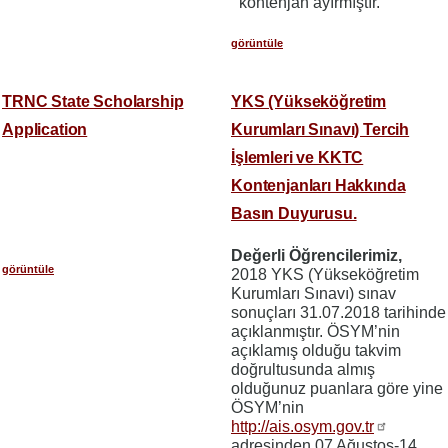
kontenjan ayırmıştır.
görüntüle
TRNC State Scholarship
YKS (Yükseköğretim
Application
Kurumları Sınavı) Tercih
İşlemleri ve KKTC
Kontenjanları Hakkında
Basın Duyurusu.
Değerli Öğrencilerimiz,
görüntüle
2018 YKS (Yükseköğretim
Kurumları Sınavı) sınav
sonuçları 31.07.2018 tarihinde
açıklanmıştır. ÖSYM’nin
açıklamış olduğu takvim
doğrultusunda almış
olduğunuz puanlara göre yine
ÖSYM’nin
http://ais.osym.gov.tr
adresinden 07 Ağustos-14