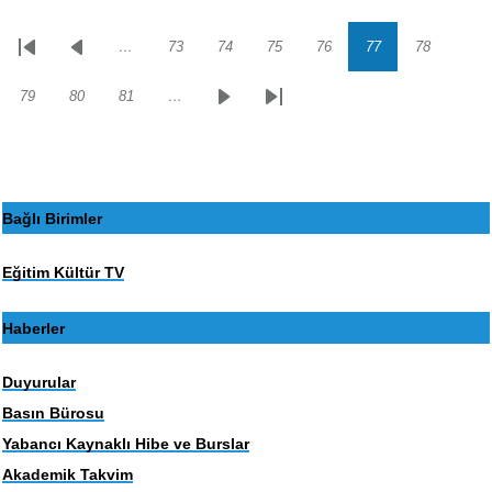
…
73
74
75
76
77
78
Sayfalama
İlk
Önceki
Sayfa
Sayfa
Sayfa
Sayfa
Sayfa
Sayfa
sayfa
sayfa
79
80
81
…
Sayfa
Sayfa
Sayfa
Sonraki
Son
sayfa
sayfa
Bağlı Birimler
Eğitim Kültür TV
Haberler
Duyurular
Basın Bürosu
Yabancı Kaynaklı Hibe ve Burslar
Akademik Takvim