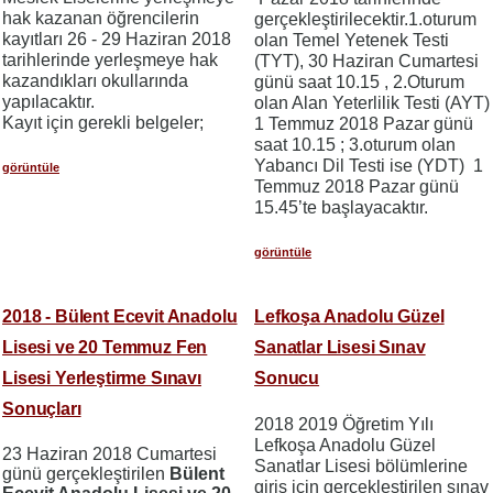
hak kazanan öğrencilerin
gerçekleştirilecektir.1.oturum
kayıtları 26 - 29 Haziran 2018
olan Temel Yetenek Testi
tarihlerinde yerleşmeye hak
(TYT), 30 Haziran Cumartesi
kazandıkları okullarında
günü saat 10.15 , 2.Oturum
yapılacaktır.
olan Alan Yeterlilik Testi (AYT)
Kayıt için gerekli belgeler;
1 Temmuz 2018 Pazar günü
saat 10.15 ; 3.oturum olan
Yabancı Dil Testi ise (YDT) 1
görüntüle
Temmuz 2018 Pazar günü
15.45’te başlayacaktır.
görüntüle
2018 - Bülent Ecevit Anadolu
Lefkoşa Anadolu Güzel
Lisesi ve 20 Temmuz Fen
Sanatlar Lisesi Sınav
Lisesi Yerleştirme Sınavı
Sonucu
Sonuçları
2018 2019 Öğretim Yılı
Lefkoşa Anadolu Güzel
23 Haziran 2018 Cumartesi
Sanatlar Lisesi bölümlerine
günü gerçekleştirilen
Bülent
giriş için gerçekleştirilen sınav