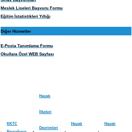
Meslek Liseleri Başvuru Formu
Eğitim İstatistikleri Yıllığı
Diğer Hizmetler
E-Posta Tanımlama Formu
Okullara Özel WEB Sayfası
Hayatı
İlkeleri
KKTC
Hayatı
Hayatı
Devrimleri
Bayrağının