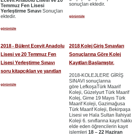
Ecevit Anadolu Lisesi ve 20
sonuçları ektedir.
Temmuz Fen Lisesi
Yerleştirme Sınavı
Sonuçları
ektedir.
görüntüle
görüntüle
2018 - Bülent Ecevit Anadolu
2018 Kolej Giriş Sınavları
Lisesi ve 20 Temmuz Fen
Sonuçlarına Göre Kolej
Lisesi Yerleştirme Sınavı
Kayıtları Başlamıştır.
soru kitapçıkları ve yanıtları
2018-KOLEJLERE GİRİŞ
SINAVI sonuçlarına
görüntüle
göre LefkoşaTürk Maarif
Koleji, Güzelyurt Türk Maarif
Kolej, Girne 19 Mayıs Türk
Maarif Koleji, Gazimağusa
Türk Maarif Koleji, Bekirpaşa
Lisesi ve Hala Sultan İlahiyat
Koleji 6. sınıflarına kayıt hakkı
elde eden öğrencilerin kayıt
işlemleri
18 – 22 Haziran