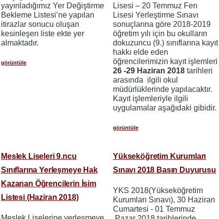
yayınladığımız Yer Değiştirme
Lisesi – 20 Temmuz Fen
Bekleme Listesi’ne yapılan
Lisesi Yerleştirme Sınavı
itirazlar sonucu oluşan
sonuçlarına göre 2018-2019
kesinleşen liste ekte yer
öğretim yılı için bu okulların
almaktadır.
dokuzuncu (9.) sınıflarına kayıt
hakkı elde eden
öğrencilerimizin kayıt işlemleri
görüntüle
26 -29 Haziran 2018
tarihleri
arasında ilgili okul
müdürlüklerinde yapılacaktır.
Kayıt işlemleriyle ilgili
uygulamalar aşağıdaki gibidir.
görüntüle
Meslek Liseleri 9.ncu
Yükseköğretim Kurumları
Sınıflarına Yerleşmeye Hak
Sınavı 2018 Basın Duyurusu
Kazanan Öğrencilerin İsim
YKS 2018(Yükseköğretim
Listesi (Haziran 2018)
Kurumları Sınavı), 30 Haziran
Cumartesi - 01 Temmuz
Meslek Liselerine yerleşmeye
Pazar 2018 tarihlerinde