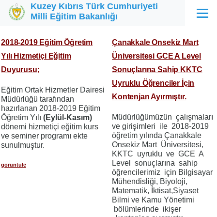
Kuzey Kıbrıs Türk Cumhuriyeti
Ana içeriğe atla
Milli Eğitim Bakanlığı
Menü
2018-2019 Eğitim Öğretim
Çanakkale Onsekiz Mart
Yılı Hizmetiçi Eğitim
Üniversitesi GCE A Level
Duyurusu;
Sonuçlarına Sahip KKTC
Uyruklu Öğrenciler İçin
Eğitim Ortak Hizmetler Dairesi
Kontenjan Ayırmıştır.
Müdürlüğü tarafından
hazırlanan 2018-2019 Eğitim
Müdürlüğümüzün çalışmaları
Öğretim Yılı
(Eylül-Kasım)
ve girişimleri ile 2018-2019
dönemi hizmetiçi eğitim kurs
öğretim yılında Çanakkale
ve seminer programı ekte
Onsekiz Mart Üniversitesi,
sunulmuştur.
KKTC uyruklu ve GCE A
Level sonuçlarına sahip
görüntüle
öğrencilerimiz için Bilgisayar
Mühendisliği, Biyoloji,
Matematik, İktisat,Siyaset
Bilmi ve Kamu Yönetimi
bölümlerinde ikişer